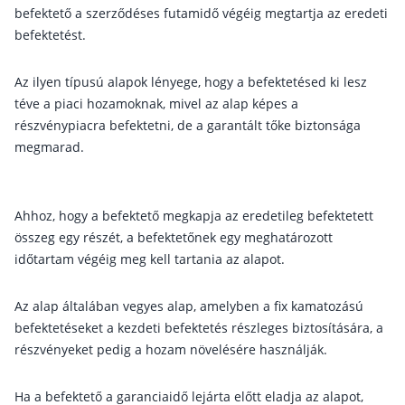
Nyugdíj kisokos – A magyar nyugdíjrendszer mű
befektető a szerződéses futamidő végéig megtartja az eredeti
Egyszerű Állami Nyugdíjkalkulátor
befektetést.
Önkéntes Nyugdíjpénztárak hozamai
Az ilyen típusú alapok lényege, hogy a befektetésed ki lesz
Nyugdíjbiztosítás
téve a piaci hozamoknak, mivel az alap képes a
részvénypiacra befektetni, de a garantált tőke biztonsága
Nyugdíjbiztosítás vagy NYESZ? Melyik a jobb?
megmarad.
Melyik a legolcsóbb nyugdíjbiztosítás?
Önkéntes nyugdíjpénztár vagy Nyugdíjbiztosítás
Ahhoz, hogy a befektető megkapja az eredetileg befektetett
Nyugdíjbiztosítás adókedvezmény és adójóváírá
összeg egy részét, a befektetőnek egy meghatározott
KATA Nyugdíj: így használd ki az adókedvezmény
időtartam végéig meg kell tartania az alapot.
Nyugdíjbiztosítás kalkulátor
Nyugdíjbiztosítás hozamok
Az alap általában vegyes alap, amelyben a fix kamatozású
Nyugdíjbiztosítás költségek
befektetéseket a kezdeti befektetés részleges biztosítására, a
részvényeket pedig a hozam növelésére használják.
Életbiztosítások
Ha a befektető a garanciaidő lejárta előtt eladja az alapot,
Balesetbiztosítás