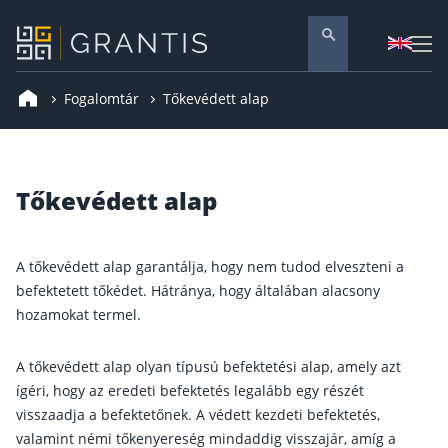
Fogalomtár
Tőkevédett alap
Pénzügyi tanácsadás
Vállalati szolgáltatások
Nyugdíj előtakarékosság
Tőkevédett alap
Önkéntes nyugdíjpénztár
Melyiket válaszd? Nyugdíjbiztosítás, NYESZ vagy
A tőkevédett alap garantálja, hogy nem tudod elveszteni a
Nyugdíj előtakarékossági számla (NYESZ)
befektetett tőkédet. Hátránya, hogy általában alacsony
hozamokat termel.
Nyugdíj tanácsadás 🪙
Nyugdíj megtakarítás – Így válassz
A tőkevédett alap olyan típusú befektetési alap, amely azt
Magánnyugdíjpénztár összefoglaló
ígéri, hogy az eredeti befektetés legalább egy részét
visszaadja a befektetőnek. A védett kezdeti befektetés,
Nyugdíjkorhatár táblázat és útmutató
valamint némi tőkenyereség mindaddig visszajár, amíg a