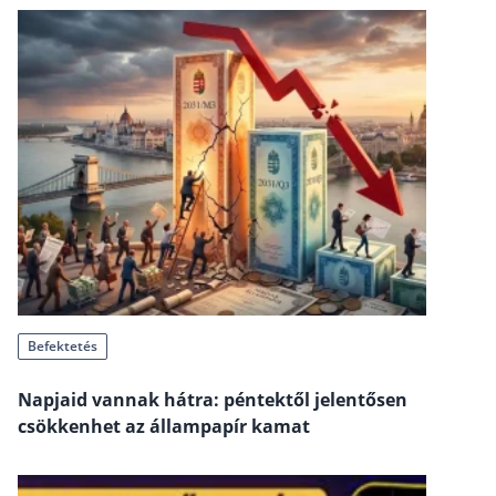
Szabad felhasználású hitel
Lakáshitel
Hitelkiváltás
Babaváró hitel
Vagyonbiztosítások
Kötelező biztosítás (KGFB)
Casco
Utasbiztosítás
Befektetés
Lakásbiztosítás útmutató – Hogyan válassz?
Lakásbiztosítás: válaszok az 50 leggyakoribb kér
Napjaid vannak hátra: péntektől jelentősen
csökkenhet az állampapír kamat
Minősített Fogyasztóbarát Otthonbiztosítás útm
Blog