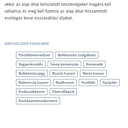
akkor az alap által kimutatott veszteségeket magára kell
Csoportos életbiztosítás
vállalnia, és meg kell fizetnie az alap által felszámított
esetleges korai visszaváltási díjakat.
Kockázati életbiztosítás 🛡
Euróalapú megtakarításos életbiztosítás
Megtakarítással kombinált életbiztosítás
KAPCSOLÓDÓ FOGALMAK
Vegyes életbiztosítás
Portfóliómenedzser
Befektetési szolgáltató
Befektetési egységekhez kötött életbiztosítás
Vagyonkezelés
Sávos kamatozás
Kamatadó
Egészségbiztosítás
Befektetési jegy
Bruttó hozam
Nettó hozam
Referencia hozam
Reálhozam
Portfólió
Gyűjtőév
Egészségbiztosítás cégeknek
Értékcsökkenés
Diverzifikáció
Magán egészségbiztosítás 💊
Kockázatmenedzsment
Betegbiztosítás
Egészségpénztár – Spórolj évi akár 150 ezer forin
Egészségbiztosítás kalkulátor