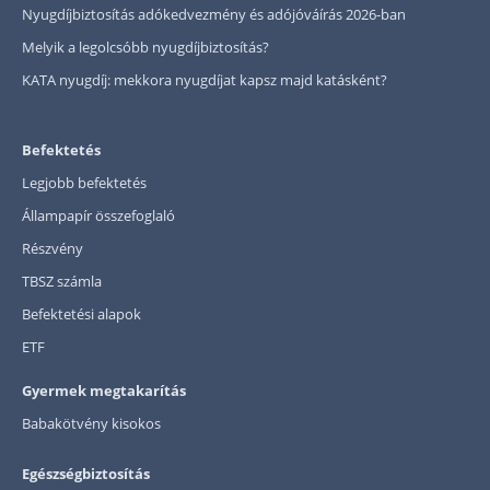
Nyugdíjbiztosítás adókedvezmény és adójóváírás 2026-ban
Melyik a legolcsóbb nyugdíjbiztosítás?
KATA nyugdíj: mekkora nyugdíjat kapsz majd katásként?
Befektetés
Legjobb befektetés
Állampapír összefoglaló
Részvény
TBSZ számla
Befektetési alapok
ETF
Gyermek megtakarítás
Babakötvény kisokos
Egészségbiztosítás