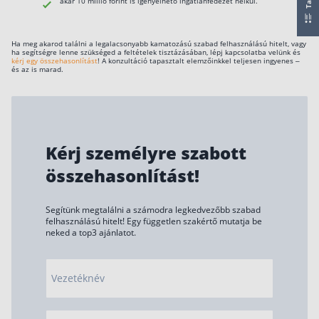
akár 10 millió forint is igényelhető ingatlanfedezet nélkül.
Csoportos életbiztosítás
Ha meg akarod találni a legalacsonyabb kamatozású szabad felhasználású hitelt, vagy
Kockázati életbiztosítás 🛡
ha segítségre lenne szükséged a feltételek tisztázásában, lépj kapcsolatba velünk és
kérj egy összehasonlítást
! A konzultáció tapasztalt elemzőinkkel teljesen ingyenes –
és az is marad.
Euróalapú megtakarításos életbiztosítás
Megtakarítással kombinált életbiztosítás
Vegyes életbiztosítás
Befektetési egységekhez kötött életbiztosítás
Kérj személyre szabott
összehasonlítást!
Egészségbiztosítás
Segítünk megtalálni a számodra legkedvezőbb szabad
Egészségbiztosítás cégeknek
felhasználású hitelt! Egy független szakértő mutatja be
neked a top3 ajánlatot.
Magán egészségbiztosítás 💊
Betegbiztosítás
Vezetéknév
Egészségpénztár – Spórolj évi akár 150 ezer
forintot
Egészségbiztosítás kalkulátor