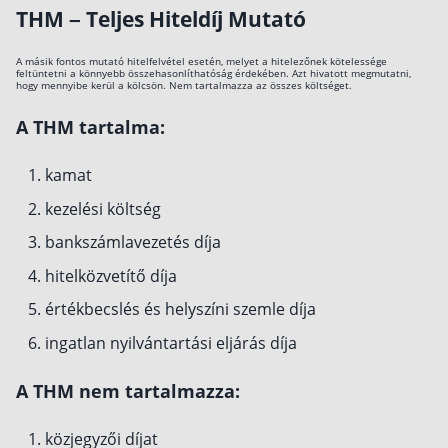
THM – Teljes Hiteldíj Mutató
A másik fontos mutató hitelfelvétel esetén, melyet a hitelezőnek kötelessége
feltüntetni a könnyebb összehasonlíthatóság érdekében. Azt hivatott megmutatni,
hogy mennyibe kerül a kölcsön. Nem tartalmazza az összes költséget.
A THM tartalma:
kamat
kezelési költség
bankszámlavezetés díja
hitelközvetítő díja
értékbecslés és helyszíni szemle díja
ingatlan nyilvántartási eljárás díja
A THM nem tartalmazza:
közjegyzői díjat