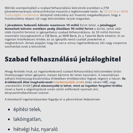
Mérték szempontjából a szabad felhasználású kölcsönök esetében a JTM
(jövedelemarányos törlesztőrészlet-mutató) a legfontosabb határ. Az
32/2014-es MNB
“adósságfék”-rendelettel
létrejövő intézmény azt hivatott megakadályozni, hogy a
fizetésünkhöz képest túl nagy kölcsönökbe verjük magunkat.
A
jövedelem fedezetű kölcsön maximum 10 millió
forint lehet, a
jelzáloggal
biztosított kölcsön esetében pedig általában 50 millió forint
a korlát, tehát akár
több tízmillió forintot is igényelhetsz szabad felhasználásra. Az 50 millió forintos
maximális összeghatártól a CIB Bank, az MKB Bank, és a Takarék Bank eltekint, itt az
ingatlan hitelfedezeti értéke, és az igénylők nettó családi jövedelme a
meghatározó. Annak alapján, hogy be van-e vonva ingatlanfedezet, két nagy csoportra
oszthatóak ezek a kölcsönök:
Szabad felhasználású jelzáloghitel
Ahogy fentebb írtuk, az ingatlanfedezetű szabad felhasználású kölcsönökkel óriási
hitelösszeget lehet igényelni, melyet bármire fel lehet használni. A maximálisan
adható hitelösszeg kiszámolása érdekében értékbecslést fognak végezni a házon.
Az
értékbecslő által meghatározott
hitelbiztosítéki érték
(más néven HBÉ, vagy
„menekülési érték”)
jóval alacsonyabb is lehet, mint az ingatlan forgalmi értéke
,
mivel a bank a végrehajtások során sűrűn előforduló nyomott árú
kényszerértékesítéssel számol.
A következő ingatlantípusokat fogadja el a pénzintézet fedezetnek:
építési telek,
lakóingatlan,
hétvégi ház, nyaraló