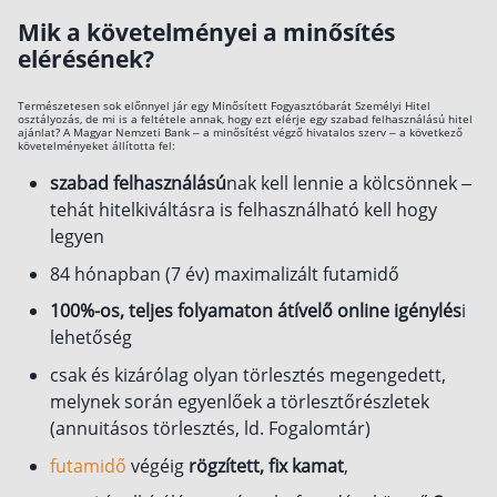
Mik a követelményei a minősítés
elérésének?
Természetesen sok előnnyel jár egy Minősített Fogyasztóbarát Személyi Hitel
osztályozás, de mi is a feltétele annak, hogy ezt elérje egy szabad felhasználású hitel
ajánlat? A Magyar Nemzeti Bank – a minősítést végző hivatalos szerv – a következő
követelményeket állította fel:
szabad felhasználású
nak kell lennie a kölcsönnek –
tehát hitelkiváltásra is felhasználható kell hogy
legyen
84 hónapban (7 év) maximalizált futamidő
100%-os, teljes folyamaton átívelő online igénylés
i
lehetőség
csak és kizárólag olyan törlesztés megengedett,
melynek során egyenlőek a törlesztőrészletek
(annuitásos törlesztés, ld. Fogalomtár)
futamidő
végéig
rögzített, fix kamat
,