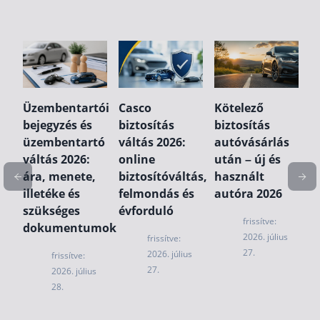
E
ro
k
Üzembentartói
Casco
Kötelező
r
bejegyzés és
biztosítás
biztosítás
m
üzembentartó
váltás 2026:
autóvásárlás
k
váltás 2026:
online
után – új és
b
ára, menete,
biztosítóváltás,
használt
illetéke és
felmondás és
autóra 2026
szükséges
évforduló
s
frissítve:
dokumentumok
2026. július
frissítve:
27.
2026. július
frissítve:
27.
2026. július
28.