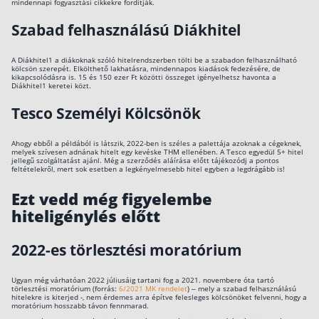
mindennapi fogyasztási cikkekre fordítják.
Szabad felhasználású Diákhitel
A Diákhitel1 a diákoknak szóló hitelrendszerben tölti be a szabadon felhasználható
kölcsön szerepét. Elkölthető lakhatásra, mindennapos kiadások fedezésére, de
kikapcsolódásra is. 15 és 150 ezer Ft közötti összeget igényelhetsz havonta a
Diákhitel1 keretei közt.
Tesco Személyi Kölcsönök
Ahogy ebből a példából is látszik, 2022-ben is széles a palettája azoknak a cégeknek,
melyek szívesen adnának hitelt egy kevéske THM ellenében. A Tesco egyedül 5+ hitel
jellegű szolgáltatást ajánl. Még a szerződés aláírása előtt tájékozódj a pontos
feltételekről, mert sok esetben a legkényelmesebb hitel egyben a legdrágább is!
Ezt vedd még figyelembe
hiteligénylés előtt
2022-es törlesztési moratórium
Ugyan még várhatóan 2022 júliusáig tartani fog a 2021. novembere óta tartó
törlesztési moratórium (forrás:
6/2021 MK rendelet
) – mely a szabad felhasználású
hitelekre is kiterjed -, nem érdemes arra építve felesleges kölcsönöket felvenni, hogy a
moratórium hosszabb távon fennmarad.