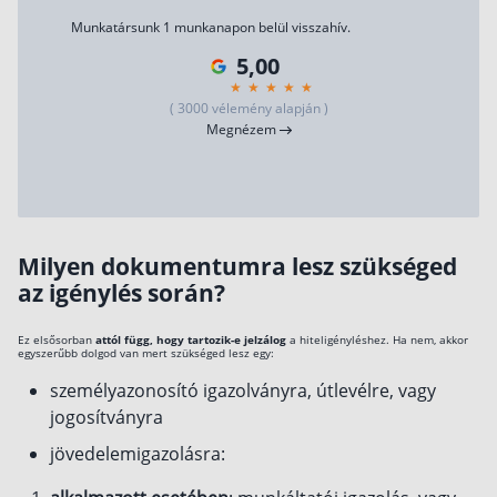
Munkatársunk 1 munkanapon belül visszahív.
5,00
( 3000 vélemény alapján )
Megnézem
Milyen dokumentumra lesz szükséged
az igénylés során?
Ez elsősorban
attól függ, hogy tartozik-e jelzálog
a hiteligényléshez. Ha nem, akkor
egyszerűbb dolgod van mert szükséged lesz egy:
személyazonosító igazolványra, útlevélre, vagy
jogosítványra
jövedelemigazolásra: