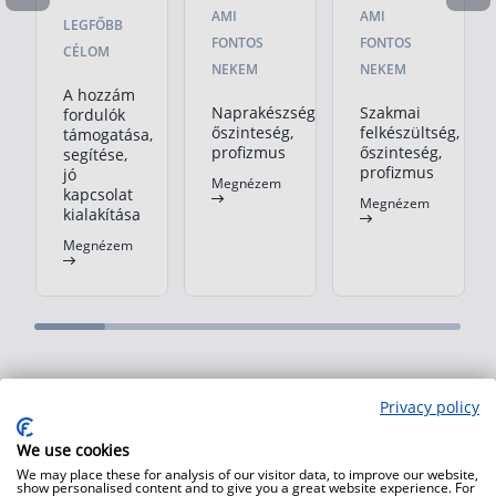
AMI
AMI
LEGFŐBB
FONTOS
FONTOS
CÉLOM
NEKEM
NEKEM
A hozzám
Naprakészség,
Szakmai
fordulók
őszinteség,
felkészültség,
támogatása,
profizmus
őszinteség,
segítése,
profizmus
jó
Megnézem
kapcsolat
Megnézem
kialakítása
Megnézem
Privacy policy
We use cookies
We may place these for analysis of our visitor data, to improve our website,
show personalised content and to give you a great website experience. For