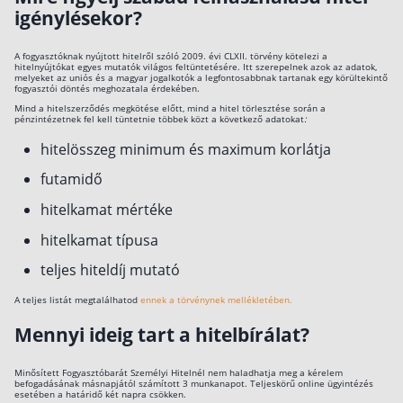
igénylésekor?
A fogyasztóknak nyújtott hitelről szóló 2009. évi CLXII. törvény kötelezi a
hitelnyújtókat egyes mutatók világos feltüntetésére. Itt szerepelnek azok az adatok,
melyeket az uniós és a magyar jogalkotók a legfontosabbnak tartanak egy körültekintő
fogyasztói döntés meghozatala érdekében.
Mind a hitelszerződés megkötése előtt, mind a hitel törlesztése során a
pénzintézetnek fel kell tüntetnie többek közt a következő adatokat
:
hitelösszeg minimum és maximum korlátja
futamidő
hitelkamat mértéke
hitelkamat típusa
teljes hiteldíj mutató
A teljes listát megtalálhatod
ennek a törvénynek mellékletében.
Mennyi ideig tart a hitelbírálat?
Minősített Fogyasztóbarát Személyi Hitelnél nem haladhatja meg a kérelem
befogadásának másnapjától számított 3 munkanapot. Teljeskörű online ügyintézés
esetében a határidő két napra csökken.