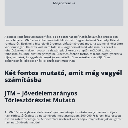
Megnézem
A rejtett költségek visszaszorítása, és az összehasonlíthatóság javítása érdekében
hozta létre az MNB a korábban említett Minősített Fogyasztóbarát Személyi Hitelek
rendszerét. Ezeknél a hiteleknél érdemes először körbenézned, ha személyi kölcsönre
van szükséged. Ha ezek közt nem találsz – vagy nem akarod kihasználni ezeket a
lehetőségeket – akkor javasolt a tisztán piaci keretek alapján működő szabad
felhasználású hiteleket megvizsgálni. Érdemes észben tartani viszont, hogy ilyenkor a
díjak, kamatok, és egyéb költségek (a kamatfelártól az értékbecslés díjától az
előtörlesztési díjakig) óriási kilengéseket mutatnak!
Két fontos mutató, amit még vegyél
számításba
JTM – Jövedelemarányos
Törlesztőrészlet Mutató
Az MNB “adósságfék-rendeletének” nyomán létrejött mutató, mely maximalizálja a
havi törlesztőrészletet a nettó jövedelmed arányában. 200.000 Ft feletti hitelösszeg
esetén kötelező vizsgálni. A törlesztőrészleteket összeadják, majd elosztják az igazolt
havi nettó jövedelmeddel.