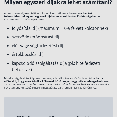
Milyen egyszeri díjakra lehet számítani?
A rendszeres díjakon felül – mint amilyen például a kamat –
a bankok
felszámíthatnak egyéb egyszeri díjakat és adminisztrációs költségeket
. A
legtöbbször használt díjtételek:
folyósítási díj (maximum 1%-a felvett kölcsönnek)
szerződésmódosítási díj
elő- vagy végtörlesztési díj
értékbecslési díj
kapcsolódó szolgáltatás díja (pl.: hitelfedezeti
biztosítás)
Mivel az ügyfelekért folytatott verseny a hitelintézetek között is óriási,
sokszor
előfordul, hogy ezek közül a költségek közül egyet vagy többet elengednek
, ezért
az összehasonlítás során ezeket mindenképp nézd át! Ha segítségre lenne szükséged
egy alacsony költségű kölcsön megtalálásában, fordulj hitelszakértőnkhöz!