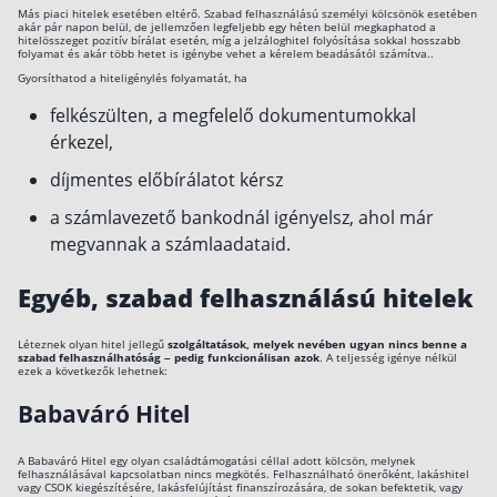
Más piaci hitelek esetében eltérő. Szabad felhasználású személyi kölcsönök esetében
akár pár napon belül, de jellemzően legfeljebb egy héten belül megkaphatod a
hitelösszeget pozitív bírálat esetén, míg a jelzáloghitel folyósítása sokkal hosszabb
folyamat és akár több hetet is igénybe vehet a kérelem beadásától számítva..
Gyorsíthatod a hiteligénylés folyamatát, ha
felkészülten, a megfelelő dokumentumokkal
érkezel,
díjmentes előbírálatot kérsz
a számlavezető bankodnál igényelsz, ahol már
megvannak a számlaadataid.
Egyéb, szabad felhasználású hitelek
Léteznek olyan hitel jellegű
szolgáltatások, melyek nevében ugyan nincs benne a
szabad felhasználhatóság – pedig funkcionálisan azok
. A teljesség igénye nélkül
ezek a következők lehetnek:
Babaváró Hitel
A Babaváró Hitel egy olyan családtámogatási céllal adott kölcsön, melynek
felhasználásával kapcsolatban nincs megkötés. Felhasználható önerőként, lakáshitel
vagy CSOK kiegészítésére, lakásfelújítást finanszírozására, de sokan befektetik, vagy