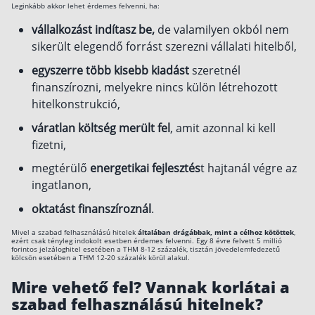
Leginkább akkor lehet érdemes felvenni, ha:
Rólunk
vállalkozást indítasz be,
de valamilyen okból nem
sikerült elegendő forrást szerezni vállalati hitelből,
Kapcsolat
egyszerre több kisebb kiadást
szeretnél
Karrier
finanszírozni, melyekre nincs külön létrehozott
hitelkonstrukció,
váratlan költség merült fel
, amit azonnal ki kell
fizetni,
megtérülő
energetikai fejlesztés
t hajtanál végre az
ingatlanon,
oktatást finanszíroznál
.
Mivel a szabad felhasználású hitelek
általában drágábbak, mint a célhoz kötöttek
,
ezért csak tényleg indokolt esetben érdemes felvenni. Egy 8 évre felvett 5 millió
forintos jelzáloghitel esetében a THM 8-12 százalék, tisztán jövedelemfedezetű
kölcsön esetében a THM 12-20 százalék körül alakul.
Mire vehető fel? Vannak korlátai a
szabad felhasználású hitelnek?