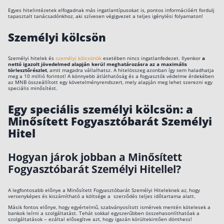
Egyes hitelintézetek elfogadnak más ingatlantípusokat is, pontos információért fordulj
tapasztalt tanácsadónkhoz, aki szívesen végigvezet a teljes igénylési folyamaton!
Személyi kölcsön
Személyi hitelek és
személyi kölcsönök
esetében nincs ingatlanfedezet. Ilyenkor
a
nettó igazolt jövedelmed alapján kerül meghatározásra az a maximális
törlesztőrészlet
, amit magadra vállalhatsz. A hitelösszeg azonban így sem haladhatja
meg a 10 millió forintot! A könnyebb átláthatóság és a fogyasztók védelme érdekében
az MNB összeállított egy követelményrendszert, mely alapján meg lehet szerezni egy
speciális minősítést.
Egy speciális személyi kölcsön: a
Minősített Fogyasztóbarát Személyi
Hitel
Hogyan járok jobban a Minősített
Fogyasztóbarát Személyi Hitellel?
A legfontosabb előnye a Minősített Fogyasztóbarát Személyi Hiteleknek az, hogy
versenyképes és kiszámítható a költsége a szerződés teljes időtartama alatt.
Másik fontos előnye, hogy egyértelmű, szabványosított ismérvek mentén kötelesek a
bankok leírni a szolgáltatást. Tehát sokkal egyszerűbben összehasonlíthatóak a
szolgáltatások – ezáltal elősegítve azt, hogy igazán körültekintően dönthess!