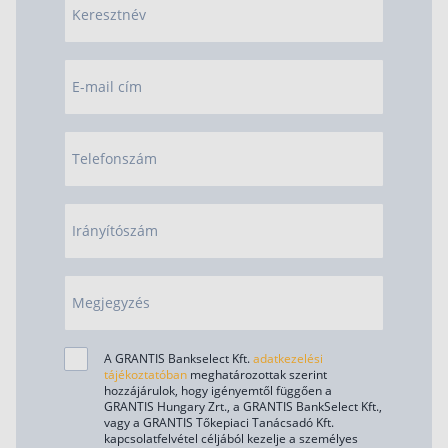
Keresztnév
Befektetés
Állampapír
E-mail cím
Legjobb befektetés
Részvény vásárlás
Telefonszám
Befektetési alapok
TBSZ számla
Irányítószám
ETF
Gyermek megtakarítás
Megjegyzés
Babakötvény kisokos 👶
Lakástakarék
A GRANTIS Bankselect Kft.
adatkezelési
tájékoztatóban
meghatározottak szerint
hozzájárulok, hogy igényemtől függően a
Hitel
GRANTIS Hungary Zrt., a GRANTIS BankSelect Kft.,
vagy a GRANTIS Tőkepiaci Tanácsadó Kft.
Vállalkozói hitel
kapcsolatfelvétel céljából kezelje a személyes