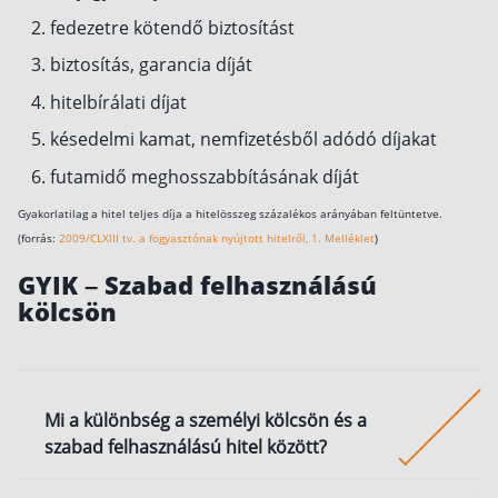
fedezetre kötendő biztosítást
biztosítás, garancia díját
hitelbírálati díjat
késedelmi kamat, nemfizetésből adódó díjakat
futamidő meghosszabbításának díját
Gyakorlatilag a hitel teljes díja a hitelösszeg százalékos arányában feltüntetve.
(forrás:
2009/CLXIII tv. a fogyasztónak nyújtott hitelről, 1. Melléklet
)
GYIK – Szabad felhasználású
kölcsön
Mi a különbség a személyi kölcsön és a
szabad felhasználású hitel között?