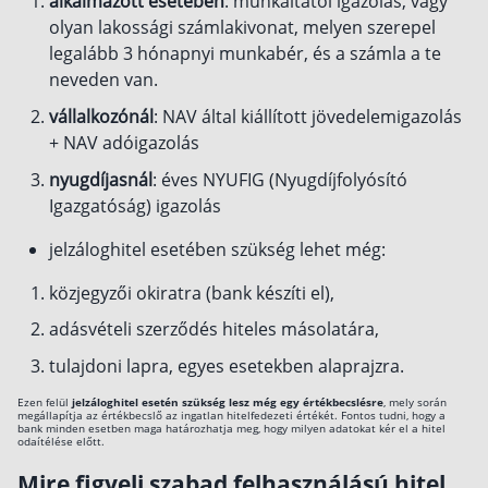
alkalmazott esetében
: munkáltatói igazolás, vagy
olyan lakossági számlakivonat, melyen szerepel
legalább 3 hónapnyi munkabér, és a számla a te
neveden van.
vállalkozónál
: NAV által kiállított jövedelemigazolás
+ NAV adóigazolás
nyugdíjasnál
: éves NYUFIG (Nyugdíjfolyósító
Igazgatóság) igazolás
jelzáloghitel esetében szükség lehet még:
közjegyzői okiratra (bank készíti el),
adásvételi szerződés hiteles másolatára,
tulajdoni lapra, egyes esetekben alaprajzra.
Ezen felül
jelzáloghitel esetén szükség lesz még egy értékbecslésre
, mely során
megállapítja az értékbecslő az ingatlan hitelfedezeti értékét. Fontos tudni, hogy a
bank minden esetben maga határozhatja meg, hogy milyen adatokat kér el a hitel
odaítélése előtt.
Mire figyelj szabad felhasználású hitel