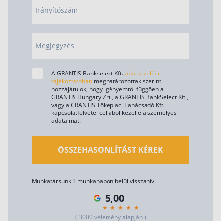
Irányítószám
Megjegyzés
A GRANTIS Bankselect Kft.
adatkezelési
tájékoztatóban
meghatározottak szerint
hozzájárulok, hogy igényemtől függően a
GRANTIS Hungary Zrt., a GRANTIS BankSelect Kft.,
vagy a GRANTIS Tőkepiaci Tanácsadó Kft.
kapcsolatfelvétel céljából kezelje a személyes
adataimat.
ÖSSZEHASONLÍTÁST KÉREK
Munkatársunk 1 munkanapon belül visszahív.
5,00
( 3000 vélemény alapján )