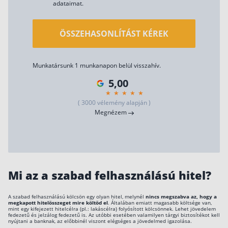
adataimat.
Szabad felhasználású hitel
Lakáshitel
ÖSSZEHASONLÍTÁST KÉREK
Hitelkiváltás
Babaváró hitel
Munkatársunk 1 munkanapon belül visszahív.
5,00
Vagyonbiztosítások
( 3000 vélemény alapján )
Kötelező biztosítás (KGFB)
Megnézem
Casco
Utasbiztosítás
Lakásbiztosítás útmutató – Hogyan válassz?
Mi az a szabad felhasználású hitel?
Lakásbiztosítás: válaszok az 50 leggyakoribb
kérdésre
Minősített Fogyasztóbarát Otthonbiztosítás
A szabad felhasználású kölcsön egy olyan hitel, melynél
nincs megszabva az, hogy a
útmutató
megkapott hitelösszeget mire költöd el
. Általában emiatt magasabb költsége van,
mint egy kifejezett hitelcélra (pl.: lakáscélra) folyósított kölcsönnek. Lehet jövedelem
fedezetű és jelzálog fedezetű is. Az utóbbi esetében valamilyen tárgyi biztosítékot kell
nyújtani a banknak, az előbbinél viszont elégséges a jövedelmed igazolása.
Blog