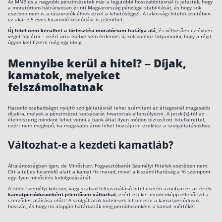
Az MNB és a nagyobb pénzintézetek már a legutóbbi hosszabbításnál is jelezték, hogy
a moratórium hátrányosan érinti Magyarország pénzügyi stabilitását, és hogy sok
esetben nem is a rászorulók élnek ezzel a lehetőséggel. A lakossági hitelek esetében
ez akár 3,5 éves futamidő-kitolódást is jelenthet.
Új hitel nem kerülhet a törlesztési moratórium hatálya alá,
és vélhetően ez évben
véget fog érni – ezért arra építve sem érdemes új kölcsönhöz folyamodni, hogy a régit
úgyse kell fizetni még egy ideig.
Mennyibe kerül a hitel? – Díjak,
kamatok, melyeket
felszámolhatnak
Hasonló szabadságot nyújtó szolgáltatásnál lehet számítani az átlagosnál magasabb
díjakra, melyek a pénzintézet kockázatát hivatottak ellensúlyozni. A jetski(k)-től az
élelmiszerig mindent lehet venni a bank által ilyen módon biztosított hitelkerettel,
ezért nem meglepő, ha magasabb áron lehet hozzájutni ezekhez a szolgáltatásokhoz.
Változhat-e a kezdeti kamatláb?
Általánosságban igen, de Minősített Fogyasztóbarát Személyi Hitelek esetében nem.
Ott a teljes futamidő alatt a kamat fix marad, mivel a kiszámíthatóság a fő szempont
egy ilyen minősítés kidolgozásánál.
A többi személyi kölcsön, vagy szabad felhasználású hitel esetén azonban ez az érték
kamatperiódusonként jelentősen változhat
, ezért ezeket mindenképp ellenőrizd a
szerződés aláírása előtt! A szolgáltatók kötelesek feltüntetni a kamatperiódusok
hosszát, és hogy mi alapján határozzák meg periódusonként a kamat mértékét.