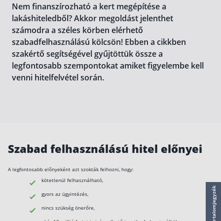
Nem finanszírozható a kert megépítése a
működése
Egyszerű Állami Nyugdíjkalkulátor
lakáshiteledből? Akkor megoldást jelenthet
Önkéntes Nyugdíjpénztárak hozamai
számodra a széles körben elérhető
szabadfelhasználású kölcsön! Ebben a cikkben
Nyugdíjbiztosítás
szakértő segítségével gyűjtöttük össze a
legfontosabb szempontokat amiket figyelembe kell
Nyugdíjbiztosítás vagy NYESZ? Melyik a jobb?
venni hitelfelvétel során.
Melyik a legolcsóbb nyugdíjbiztosítás?
Önkéntes nyugdíjpénztár vagy Nyugdíjbiztosítás
Nyugdíjbiztosítás adókedvezmény és adójóváírá
KATA Nyugdíj: így használd ki az adókedvezmény
Szabad felhasználású hitel előnyei
Nyugdíjbiztosítás kalkulátor
Nyugdíjbiztosítás hozamok
A legfontosabb előnyeként azt szokták felhozni, hogy:
Nyugdíjbiztosítás költségek
kötetlenül felhasználható,
Tartalomjegyzék
gyors az ügyintézés,
Életbiztosítások
nincs szükség önerőre,
Balesetbiztosítás