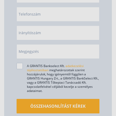
Telefonszám
Irányítószám
Megjegyzés
A GRANTIS Bankselect Kft.
adatkezelési
tájékoztatóban
meghatározottak szerint
hozzájárulok, hogy igényemtől függően a
GRANTIS Hungary Zrt., a GRANTIS BankSelect Kft.,
vagy a GRANTIS Tőkepiaci Tanácsadó Kft.
kapcsolatfelvétel céljából kezelje a személyes
adataimat.
ÖSSZEHASONLÍTÁST KÉREK