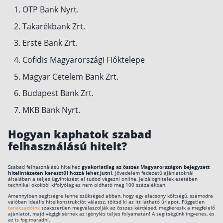
OTP Bank Nyrt.
Takarékbank Zrt.
Erste Bank Zrt.
Cofidis Magyarországi Fióktelepe
Magyar Cetelem Bank Zrt.
Budapest Bank Zrt.
MKB Bank Nyrt.
Hogyan kaphatok szabad
felhasználású hitelt?
Szabad felhasználású hitelhez
gyakorlatilag az összes Magyarországon bejegyzett
hitelintézeten keresztül hozzá lehet jutni
. Jövedelem fedezetű ajánlatoknál
általában a teljes ügyintézést el tudod végezni online, jelzáloghitelek esetében
technikai okokból kifolyólag ez nem oldható meg 100 százalékban.
Amennyiben segítségre lenne szükséged abban, hogy egy alacsony költségű, számodra
valóban ideális hitelkonstrukciót válassz, töltsd ki az itt látható űrlapot. Független
tanácsadóink
szakszerűen megválaszolják az összes kérdésed, megkeresik a megfelelő
ajánlatot, majd végigkísérnek az igénylés teljes folyamatán! A segítségünk ingyenes, és
az is fog maradni.