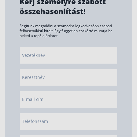
Kérj személyre szabott
összehasonlítást!
Segítünk megtalálni a számodra legkedvezőbb szabad
felhasználású hitelt! Egy független szakértő mutatja be
neked a top3 ajánlatot.
Vezetéknév
Keresztnév
E-mail cím
Telefonszám