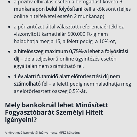
a pozitív elbírálás esetén a befogadást követő
3
munkanapon belül folyósítani
kell a kölcsönt (teljes
online hitelfelvétel esetén 2 munkanap)
a pénzintézet által választott referenciaértékhez
viszonyított kamatfelár 500.000 Ft-ig nem
haladhatja meg a 15, a felett pedig a 10%-ot,
a hitelösszeg maximum 0,75%-a lehet a folyósítási
díj
– de a teljeskörű online ügyintézés esetén
egyáltalán nem számítható fel.
1 év alatti futamidő alatt előtörlesztési díj nem
számolható fel
– a felett pedig nem haladhatja meg
az előtörlesztett összeg 0,5%-át.
Mely bankoknál lehet Minősített
Fogyasztóbarát Személyi Hitelt
igényelni?
A következő bankoknál igényelhetsz MFSZ-kölcsönt: