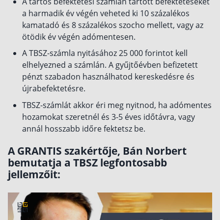
A tartós befektetési számlán tartott befektetéseket
a harmadik év végén veheted ki 10 százalékos
Csoportos életbiztosítás
kamatadó és 8 százalékos szocho mellett, vagy az
Kockázati életbiztosítás 🛡
ötödik év végén adómentesen.
Euróalapú megtakarításos életbiztosítás
A TBSZ-számla nyitásához 25 000 forintot kell
elhelyezned a számlán. A gyűjtőévben befizetett
Megtakarítással kombinált életbiztosítás
pénzt szabadon használhatod kereskedésre és
Vegyes életbiztosítás
újrabefektetésre.
Befektetési egységekhez kötött életbiztosítás
TBSZ-számlát akkor éri meg nyitnod, ha adómentes
hozamokat szeretnél és 3-5 éves időtávra, vagy
Egészségbiztosítás
annál hosszabb időre fektetsz be.
Egészségbiztosítás cégeknek
A GRANTIS szakértője, Bán Norbert
bemutatja a TBSZ legfontosabb
Magán egészségbiztosítás 💊
jellemzőit:
Betegbiztosítás
Egészségpénztár – Spórolj évi akár 150 ezer
forintot
Egészségbiztosítás kalkulátor