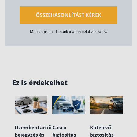
ÖSSZEHASONLÍTÁST KÉREK
Munkatársunk 1 munkanapon belül visszahív.
Ez is érdekelhet
Üzembentartói
Casco
Kötelező
bejegyzés és
biztosítás
biztosítás