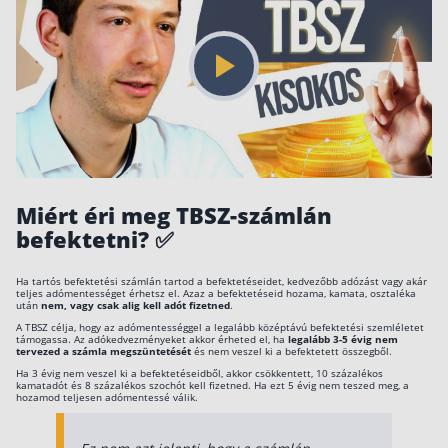
Befektetés
Állampapír
Legjobb befektetés
Részvény vásárlás
Befektetési alapok
TBSZ számla
Miért éri meg TBSZ-számlán
befektetni? ✅
ETF
Gyermek megtakarítás
Ha tartós befektetési számlán tartod a befektetéseidet, kedvezőbb adózást vagy akár
teljes adómentességet érhetsz el. Azaz a befektetéseid hozama, kamata, osztaléka
Babakötvény kisokos 👶
után
nem, vagy csak alig kell adót fizetned
.
A TBSZ célja, hogy az adómentességgel a legalább középtávú befektetési szemléletet
Lakástakarék
támogassa. Az adókedvezményeket akkor érheted el, ha
legalább 3-5 évig nem
tervezed a számla megszüntetését
és nem veszel ki a befektetett összegből.
Ha 3 évig nem veszel ki a befektetéseidből, akkor csökkentett, 10 százalékos
kamatadót és 8 százalékos szochót kell fizetned. Ha ezt 5 évig nem teszed meg, a
Hitel
hozamod teljesen adómentessé válik.
Vállalkozói hitel