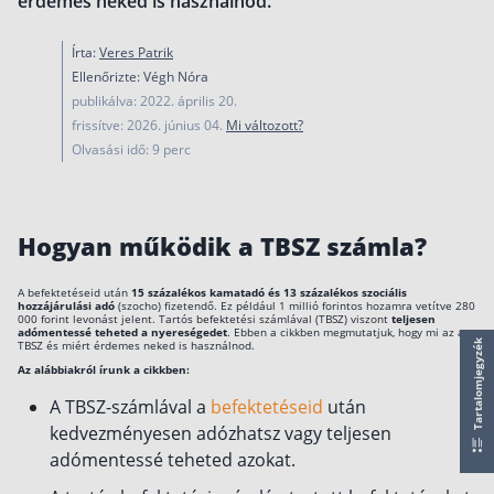
érdemes neked is használnod.
működése
Egyszerű Állami Nyugdíjkalkulátor
Írta:
Veres Patrik
Önkéntes Nyugdíjpénztárak hozamai
Ellenőrizte: Végh Nóra
publikálva: 2022. április 20.
Nyugdíjbiztosítás
frissítve: 2026. június 04.
Mi változott?
Olvasási idő: 9 perc
Nyugdíjbiztosítás vagy NYESZ? Melyik a jobb?
Melyik a legolcsóbb nyugdíjbiztosítás?
Önkéntes nyugdíjpénztár vagy Nyugdíjbiztosítás
Hogyan működik a TBSZ számla?
Nyugdíjbiztosítás adókedvezmény és adójóváírá
A befektetéseid után
15 százalékos kamatadó és 13 százalékos szociális
hozzájárulási adó
(szocho) fizetendő. Ez például 1 millió forintos hozamra vetítve 280
KATA Nyugdíj: így használd ki az adókedvezmény
000 forint levonást jelent. Tartós befektetési számlával (TBSZ) viszont
teljesen
adómentessé teheted a nyereségedet
. Ebben a cikkben megmutatjuk, hogy mi az a
Nyugdíjbiztosítás kalkulátor
TBSZ és miért érdemes neked is használnod.
Tartalomjegyzék
Nyugdíjbiztosítás hozamok
Az alábbiakról írunk a cikkben:
Nyugdíjbiztosítás költségek
A TBSZ-számlával a
befektetéseid
után
kedvezményesen adózhatsz vagy teljesen
Életbiztosítások
adómentessé teheted azokat.
Balesetbiztosítás