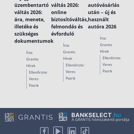
üzembentartó
váltás 2026:
autóvásárlás
váltás 2026:
online
után – új és
ára, menete,
biztosítóváltás,
használt
illetéke és
felmondás és
autóra 2026
szükséges
évforduló
Írta:
dokumentumok
Grantis
Írta:
Hírek
Grantis
Írta:
Ellenőrizte:
Hírek
Grantis
Veres
Ellenőrizte:
Hírek
Patrik
Veres
Ellenőrizte:
Patrik
Veres
Patrik