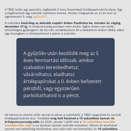
Rólunk
A TBSZ tehát egy speciális, legfeljebb 5 éves futamidejű értékpapírszámla-típus. Egy
szolgáltatónál egy számlát nyithatsz évente. Amikor megnyitod, az az év lesz az
úgynevezett 0. vagy „
gyűjtőév
”.
Kapcsolat
A számlára
kizárólag az aktuális naptári évben fizethetsz be, minden év végéig,
december 31-ig
. A rendszeresség azonban nem elvárt. Egész évben van tehát
lehetőséged gyűjtögetni, de ha már rendelkezésre áll a befektetni kívánt tőkéd, akkor
Karrier
egy összegben is elhelyezheted a pénzt a számlán.
A gyűjtőév után kezdődik meg az 5
éves fenntartási időszak, amikor
szabadon kereskedhetsz:
vásárolhatsz, eladhatsz
értékpapírokat a 0. évben befizetett
pénzből, vagy egyszerűen
parkoltathatod is a pénzt.
Ha három év eltelte előtt vennél ki pénzt a számláról, a TBSZ megszűnik és normál
értékpapírszámla lesz. Továbbá
meg kell fizetned a 15 százalékos kamat- és
árfolyamnyereség-adót
, és 2025. január 1-jétől már a
13 százalékos szociális
hozzájárulási adót
is az újonnan nyitott számlák esetében. Három év elteltével
viszont van lehetőség részkivétre, ami után már van könnyítés, és
10 százalékos