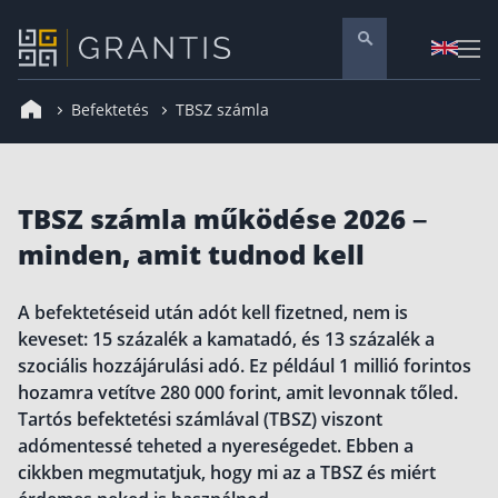
Befektetés
TBSZ számla
Pénzügyi tanácsadás
Vállalati szolgáltatások
Nyugdíj előtakarékosság
TBSZ számla működése 2026 –
Önkéntes nyugdíjpénztár
minden, amit tudnod kell
Melyiket válaszd? Nyugdíjbiztosítás, NYESZ vagy
ÖNYP?
A befektetéseid után adót kell fizetned, nem is
Nyugdíj előtakarékossági számla (NYESZ)
keveset: 15 százalék a kamatadó, és 13 százalék a
Nyugdíj tanácsadás 🪙
szociális hozzájárulási adó. Ez például 1 millió forintos
Nyugdíj megtakarítás – Így válassz
hozamra vetítve 280 000 forint, amit levonnak tőled.
Tartós befektetési számlával (TBSZ) viszont
Magánnyugdíjpénztár összefoglaló
adómentessé teheted a nyereségedet. Ebben a
Nyugdíjkorhatár táblázat és útmutató
cikkben megmutatjuk, hogy mi az a TBSZ és miért
Nyugdíj kisokos – A magyar nyugdíjrendszer