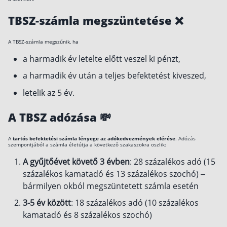
TBSZ-számla megszüntetése ❌
A TBSZ-számla megszűnik, ha
a harmadik év letelte előtt veszel ki pénzt,
a harmadik év után a teljes befektetést kiveszed,
letelik az 5 év.
A TBSZ adózása 💸
A
tartós befektetési számla lényege az adókedvezmények elérése
. Adózás
szempontjából a számla életútja a következő szakaszokra oszlik:
A gyűjtőévet követő 3 évben
: 28 százalékos adó (15
százalékos kamatadó és 13 százalékos szochó) –
bármilyen okból megszüntetett számla esetén
3-5 év között
: 18 százalékos adó (10 százalékos
kamatadó és 8 százalékos szochó)