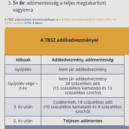
5+ év
: adómentesség a teljes megtakarított
vagyonra
A TBSZ adózásának részletszabályait a
személyi jövedelemadóról szóló 1995. évi
CXVII. törvény
67/B. §-ában.
A TBSZ adókedvezményei
Időszak
Adókedvezmény, adómentesség
Gyűjtőév
Nem jár adókedvezmény
Nem jár adókedvezmény
Gyűjtőév vége +
28 százalékos adó
3 év
(15 százalékos kamatadó és 13
százalékos szochó)
Csökkentett, 18 százalékos adó
3. év után
(10 százalékos kamatadó és 8 százalékos
szochó)
5. év után
Teljesen adómentes