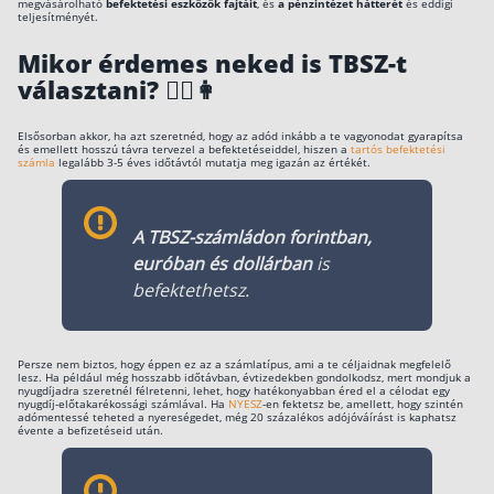
megvásárolható
befektetési eszközök fajtáit
, és
a pénzintézet hátterét
és eddigi
teljesítményét.
Mikor érdemes neked is TBSZ-t
választani? 👱‍♂️👩
Elsősorban akkor, ha azt szeretnéd, hogy az adód inkább a te vagyonodat gyarapítsa
és emellett hosszú távra tervezel a befektetéseiddel, hiszen a
tartós befektetési
számla
legalább 3-5 éves időtávtól mutatja meg igazán az értékét.
A TBSZ-számládon forintban,
euróban és dollárban
is
befektethetsz.
Persze nem biztos, hogy éppen ez az a számlatípus, ami a te céljaidnak megfelelő
lesz. Ha például még hosszabb időtávban, évtizedekben gondolkodsz, mert mondjuk a
nyugdíjadra szeretnél félretenni, lehet, hogy hatékonyabban éred el a célodat egy
nyugdíj-előtakarékossági számlával. Ha
NYESZ
-en fektetsz be, amellett, hogy szintén
adómentessé teheted a nyereségedet, még 20 százalékos adójóváírást is kaphatsz
évente a befizetéseid után.