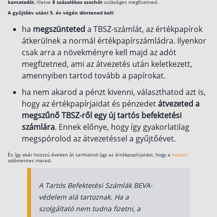
kamatadót
, illetve
8 százalékos szochót
szükséges megfizetned.
A gyűjtőév utáni 5. év végén döntened kell:
ha
megszünteted
a TBSZ-számlát, az értékpapírok
átkerülnek a normál értékpapírszámládra. Ilyenkor
csak arra a növekményre kell majd az adót
megfizetned, ami az átvezetés után keletkezett,
amennyiben tartod tovább a papírokat.
ha nem akarod a pénzt kivenni, választhatod azt is,
hogy az értékpapírjaidat és pénzedet
átvezeted a
megszűnő TBSZ-ről egy új tartós befektetési
számlára
. Ennek előnye, hogy így gyakorlatilag
megspórolod az átvezetéssel a gyűjtőévet.
És így akár hosszú éveken át tarthatod úgy az értékpapírjaidat, hogy a
hozam
adómentes marad.
A Tartós Befektetési Számlák BEVA-
védelem alá tartoznak. Ha a
szolgáltató nem tudna fizetni, a