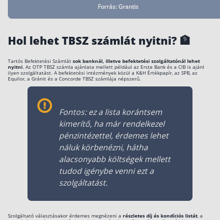
Forrás: Grantis
Hol lehet TBSZ számlát nyitni? 🏦
Tartós Befektetési Számlát
sok banknál, illetve befektetési szolgáltatónál lehet
nyitni
. Az OTP TBSZ számla ajánlata mellett például az Erste Bank és a CIB is ajánl
ilyen szolgáltatást. A befektetési intézmények közül a K&H Értékpapír, az SPB, az
Equilor, a Gránit és a Concorde TBSZ számlája népszerű.
Fontos: ez a lista korántsem
kimerítő, ha már rendelkezel
pénzintézettel, érdemes lehet
náluk körbenézni, hátha
alacsonyabb költségek mellett
tudod igénybe venni ezt a
szolgáltatást.
Szolgáltató választásakor érdemes megnézeni a
részletes díj és kondíciós listát
, a