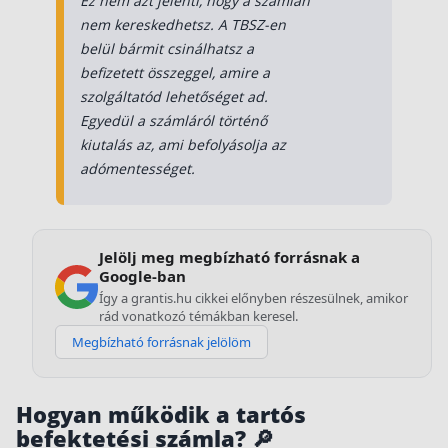
Ez nem azt jelenti, hogy a számlán
Szabad felhasználású hitel
nem kereskedhetsz. A TBSZ-en
belül bármit csinálhatsz a
Lakáshitel
befizetett összeggel, amire a
Hitelkiváltás
szolgáltatód lehetőséget ad.
Egyedül a számláról történő
Babaváró hitel
kiutalás az, ami befolyásolja az
adómentességet.
Vagyonbiztosítások
Kötelező biztosítás (KGFB)
Casco
Jelölj meg megbízható forrásnak a
Google-ban
Utasbiztosítás
Így a grantis.hu cikkei előnyben részesülnek, amikor
rád vonatkozó témákban keresel.
Lakásbiztosítás útmutató – Hogyan válassz?
Megbízható forrásnak jelölöm
Lakásbiztosítás: válaszok az 50 leggyakoribb
kérdésre
Minősített Fogyasztóbarát Otthonbiztosítás
útmutató
Hogyan működik a tartós
befektetési számla? 🔎
Blog