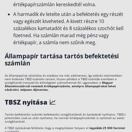
értékpapírszámlán kereskedtél volna.
A harmadik év letelte után a befektetés egy részét
vagy egészét kiveheted. A kivett részre 10
százalékos kamatadót és 8 százalékos szochót kell
fizetned. Ha számlán marad még pénz vagy
értékpapír, a számla nem szűnik meg.
Állampapír tartása tartós befektetési
számlán
Az állampapírok vásárlása és eladása ma már adómentes, így adózás tekintetében
nem érdemes TBSZ-számlán tartani, hiszen például a TBSZ-számlák esetében a
szolgáltatók tranzakciós költségeket számolhatnak fel, ugyanakkor a
Magyar
Államkincstárnál vezetett értékpapírszámla, amelyre állampapírokat lehet
vásárolni, teljesen díjmentes.
TBSZ nyitása 📈
Tartós befektetési számlát befektetési szolgáltatóknál és bankoknál nyithatsz. TBSZ-t
jellemzően csak az után nyithatsz, ha normál értékpapírszámlát is nyitottál az adott
szolgáltatónál.
A TBSZ nyitásának feltétele, hogy a megnyitáskor helyezz el
legalább 25 000 forintot
a számlán.