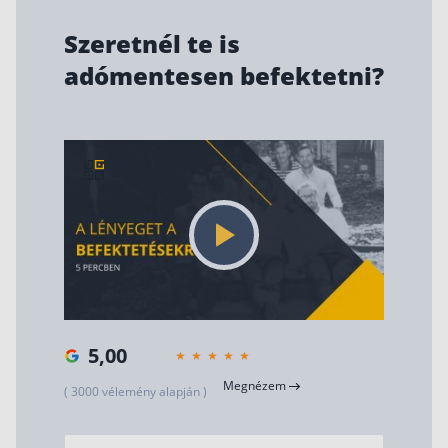
Szeretnél te is
adómentesen befektetni?
5,00
Megnézem
( 3000 vélemény alapján )