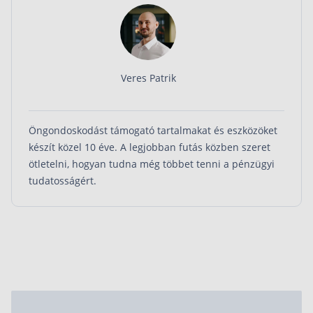
ellentétben itt nem értékpapírokkal kereskedhetsz,
hanem betéteket köthetsz le. Jelentősége az
értékpapírszámlákhoz képest elenyésző.
Veres Patrik
Öngondoskodást támogató tartalmakat és eszközöket
készít közel 10 éve. A legjobban futás közben szeret
ötletelni, hogyan tudna még többet tenni a pénzügyi
tudatosságért.