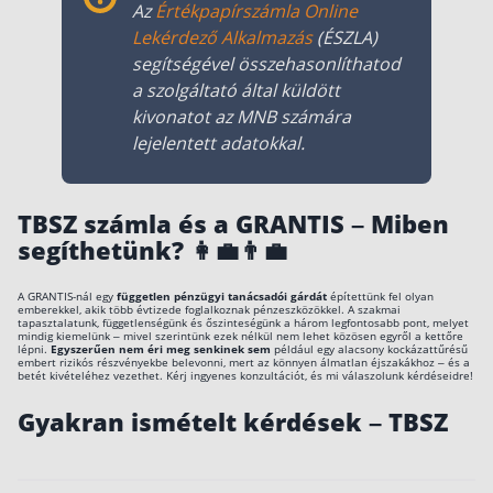
Az
Értékpapírszámla Online
Lekérdező Alkalmazás
(ÉSZLA)
segítségével összehasonlíthatod
a szolgáltató által küldött
kivonatot az MNB számára
lejelentett adatokkal.
TBSZ számla és a GRANTIS – Miben
segíthetünk? 👩‍💼👨‍💼
A GRANTIS-nál egy
független pénzügyi tanácsadói gárdát
építettünk fel olyan
emberekkel, akik több évtizede foglalkoznak pénzeszközökkel. A szakmai
tapasztalatunk, függetlenségünk és őszinteségünk a három legfontosabb pont, melyet
mindig kiemelünk – mivel szerintünk ezek nélkül nem lehet közösen egyről a kettőre
lépni.
Egyszerűen nem éri meg senkinek sem
például egy alacsony kockázattűrésű
embert rizikós részvényekbe belevonni, mert az könnyen álmatlan éjszakákhoz – és a
betét kivételéhez vezethet. Kérj ingyenes konzultációt, és mi válaszolunk kérdéseidre!
Gyakran ismételt kérdések – TBSZ