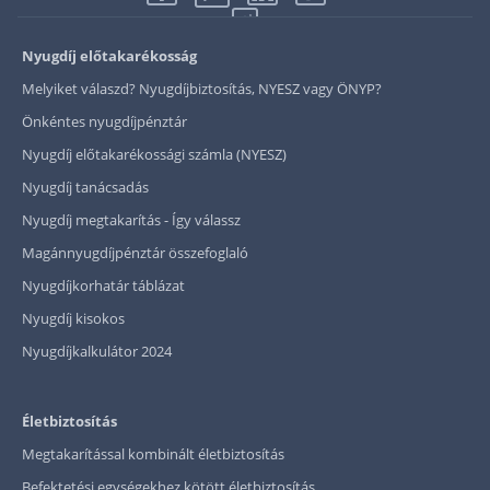
Nyugdíj előtakarékosság
Melyiket válaszd? Nyugdíjbiztosítás, NYESZ vagy ÖNYP?
Önkéntes nyugdíjpénztár
Nyugdíj előtakarékossági számla (NYESZ)
Nyugdíj tanácsadás
Nyugdíj megtakarítás - Így válassz
Magánnyugdíjpénztár összefoglaló
Nyugdíjkorhatár táblázat
Nyugdíj kisokos
Nyugdíjkalkulátor 2024
Életbiztosítás
Megtakarítással kombinált életbiztosítás
Befektetési egységekhez kötött életbiztosítás