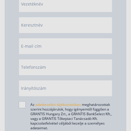
Vezetéknév
Keresztnév
E-mail cím
Telefonszám
Irányítószám
Az
adatkezelési tájékoztatóban
meghatározottak
szerint hozzájárulok, hogy igényemtől függően a
GRANTIS Hungary Zrt., a GRANTIS BankSelect Kft.,
vagy a GRANTIS Tőkepiaci Tanácsadó Kft.
kapcsolatfelvétel céljából kezelje a személyes
adataimat.