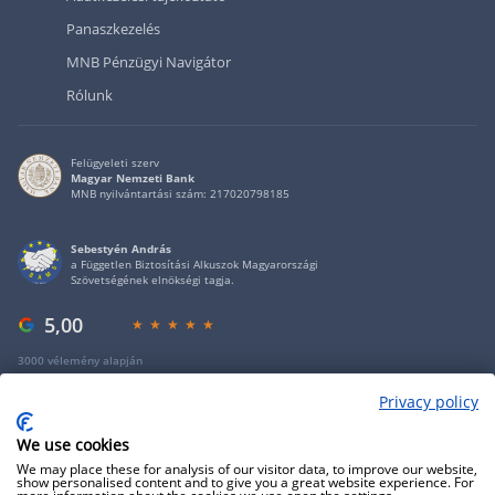
Panaszkezelés
MNB Pénzügyi Navigátor
Rólunk
Felügyeleti szerv
Magyar Nemzeti Bank
MNB nyilvántartási szám: 217020798185
Sebestyén András
a Független Biztosítási Alkuszok Magyarországi
Szövetségének elnökségi tagja.
5,00
3000 vélemény alapján
Privacy policy
Copyright 2009 - 2026 - Minden jog fenntartva - GRANTIS Hungary Zrt
We use cookies
We may place these for analysis of our visitor data, to improve our website,
show personalised content and to give you a great website experience. For