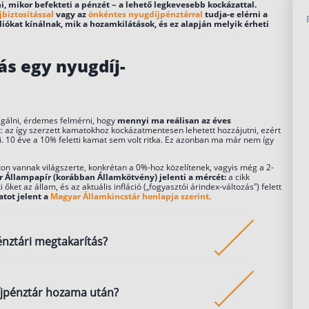
 mikor befekteti a pénzét – a lehető legkevesebb kockázattal.
biztosítással
vagy az
önkéntes nyugdíjpénztárral
tudja-e elérni a
iókat kínálnak, mik a hozamkilátások, és ez alapján melyik érheti
ás egy nyugdíj-
gálni, érdemes felmérni, hogy
mennyi ma reálisan az éves
: az így szerzett kamatokhoz kockázatmentesen lehetett hozzájutni, ezért
i. 10 éve a 10% feletti kamat sem volt ritka. Ez azonban ma már nem így
ton vannak világszerte, konkrétan a 0%-hoz közelítenek, vagyis még a 2-
 Állampapír (korábban Államkötvény) jelenti a mércét:
a cikk
 őket az állam, és az aktuális infláció („fogyasztói árindex-változás”) felett
tot jelent a
Magyar Államkincstár honlapja szerint.
énztári megtakarítás?
rítás a nyugdíjjogosultság megszerzésekor vehető fel,
íjpénztár hozama után?
tár elérését jelenti, de nők esetében a Nők 40 miatti