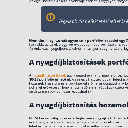
Az egyik neves alapkezelő vezetője szerint is aggályos, hogy a
Kölcsönös
Nyugdíjpénztár
7,71
Hagyományos
legalább 10 befektetési lehetős
portfólió
11,80
Kiegyensúlyozott
portfólió
Nem tűnik logikusnak ugyanazt a portfóliót odaadni egy 3
fiatalabb, az az első egy-két évtizedben több kockázatot is be
16,14
Dinamikus
Az önkéntes nyugdíjpénztáraknál nincs ilyen szegmentáció, leg
portfólió
A nyugdíjbiztosítások portfó
Budapest
Országos
Önkéntes
A
nyugdíjbiztosítások
egyik tagadhatatlanul nagy előnye, hog
Kölcsönös
10-25 portfólió érhető el.
A széles választék jobban lefedi a b
Nyugdíjpénztár
hozamelvárásaidra és a kockázatvállaló hajlandóságodra. A bef
skála lehetővé teszi, hogy a futamidő elején több kockázatot vá
22,30
Aktív portfólió
céldátum alapok pontosan ezt csinálják).
6,27
Bebiztosító
A nyugdíjbiztosítás hozamo
portfólió
Erste Önkéntes
Mi
243 eszközalap ötéves átlaghozamait gyűjtöttük össze 1
Nyugdíjpénztár
eredmény az alábbi ábrán látható (kockázati szintek szerint nö
lehet érni az állampapírénál jobb, akár infláció feletti hozamok