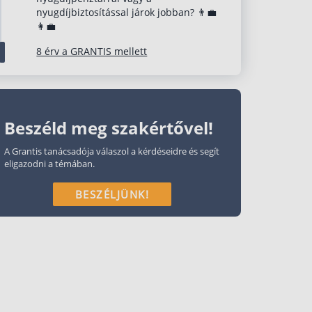
nyugdíjbiztosítással járok jobban? 👨‍💼
👩‍💼
8 érv a GRANTIS mellett
Beszéld meg szakértővel!
A Grantis tanácsadója válaszol a kérdéseidre és segít
eligazodni a témában.
BESZÉLJÜNK!