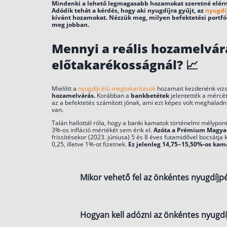
Mindenki a lehető legmagasabb hozamokat szeretné elérni,
Adódik tehát a kérdés, hogy aki nyugdíjra gyűjt, az
nyugdíj
kívánt hozamokat. Nézzük meg, milyen befektetési portfól
meg jobban.
Mennyi a reális hozamelvár
előtakarékosságnál?
📈
Mielőtt a
nyugdíjcélú megtakarítások
hozamait kezdenénk vizs
hozamelvárás.
Korábban a
bankbetétek
jelentették a mércét
az a befektetés számított jónak, ami ezt képes volt meghaladn
van.
Talán hallottál róla, hogy a banki kamatok történelmi mélypon
3%-os infláció mértékét sem érik el.
Azóta a Prémium Magyar
frissítésekor (2023. júniusa) 5 és 8 éves futamidővel bocsátja ki
0,25, illetve 1%-ot fizetnek.
Ez jelenleg 14,75–15,50%-os kama
Mikor vehető fel az önkéntes nyugdíjp
Az önkéntes nyugdíjpénztári megtaka
Hogyan kell adózni az önkéntes nyugd
ami a legtöbb esetben a nyugdíjkorha