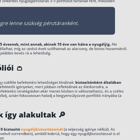
z önkéntes nyugdíjpénztárak 3-5 portfóliót tartanak fent, miközben
3,53
4,67
5,51
égre lenne szükség pénztáranként.
5,26
6,49
6,93
5 évesnek, mint annak, akinek 10 éve van hátra a nyugdíjig.
Aki
vállalhat, míg az utolsó évek szólhatnak az alacsony, de biztos hozamokról.
6,49
7,28
7,73
alábbis kevés rá a lehetőség.
liói 👛
y sokféle befektetési lehetőséget kínálnak:
biztosítónként általában
efektetői igényeket, mert jobban reflektálnak az életkorodra, a
ektetési stratégiádon akár menet közben is változtathatsz, és a széles
llalj, aztán fokozatosan haladj a kiegyensúlyozott portfólió irányába (a
8,43
9,00
7,91
3,93
4,98
5,50
k így alakultak
🔎
0 biztosító
nyugdíjbiztosításainál
(a teljesség igénye nélkül). Az
vekvő sorrendben), amiből kiderül, hogy egy nyugdíjbiztosítással is el
at: