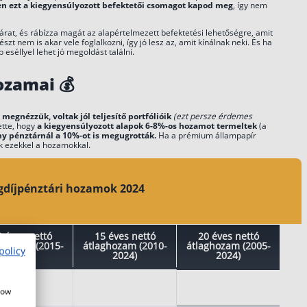
n ezt a kiegyensúlyozott befektetői csomagot kapod meg
, így nem
tárat, és rábízza magát az alapértelmezett befektetési lehetőségre, amit
észt nem is akar vele foglalkozni, így jó lesz az, amit kínálnak neki. És ha
 eséllyel lehet jó megoldást találni.
ozamai
💰
a megnézzük, voltak jól teljesítő portfólióik
(ezt persze érdemes
ette, hogy
a kiegyensúlyozott alapok 6-8%-os hozamot termeltek
(a
ny pénztárnál a 10%-ot is megugrották.
Ha a prémium állampapír
nk ezekkel a hozamokkal.
díjpénztári hozamok 2024
0 éves nettó
15 éves nettó
20 éves nettó
ghozam (2015-
átlaghozam (2010-
átlaghozam (2005-
policy
2024)
2024)
2024)
how