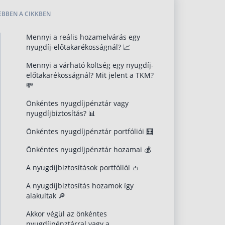
EBBEN A CIKKBEN
Mennyi a reális hozamelvárás egy
nyugdíj-előtakarékosságnál? 📈
Mennyi a várható költség egy nyugdíj-
előtakarékosságnál? Mit jelent a TKM?
💸
Önkéntes nyugdíjpénztár vagy
nyugdíjbiztosítás? 📊
Önkéntes nyugdíjpénztár portfóliói 🧮
Önkéntes nyugdíjpénztár hozamai 💰
A nyugdíjbiztosítások portfóliói 👛
A nyugdíjbiztosítás hozamok így
alakultak 🔎
Akkor végül az önkéntes
nyugdíjpénztárral vagy a