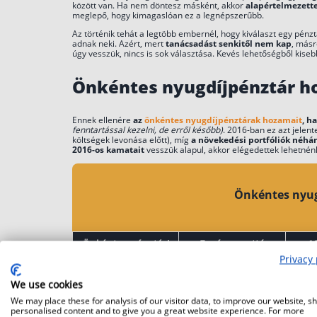
között van. Ha nem döntesz másként, akkor
alapértelmezette
meglepő, hogy kimagaslóan ez a legnépszerűbb.
Az történik tehát a legtöbb embernél, hogy kiválaszt egy pénz
adnak neki. Azért, mert
tanácsadást senkitől nem kap
, másr
úgy vesszük, nincs is sok választása. Kevés lehetőségből kisebb
Önkéntes nyugdíjpénztár h
Ennek ellenére
az
önkéntes nyugdíjpénztárak hozamait
, h
fenntartással kezelni, de erről később)
. 2016-ban ez azt jelent
költségek levonása előtt), míg
a növekedési portfóliók néhá
2016-os kamatait
vesszük alapul, akkor elégedettek lehetné
Önkéntes nyug
Önkéntes pénztári
Egyéves nettó
1
portfólió
hozam (2024)
átla
Privacy 
We use cookies
Alfa Önkéntes
We may place these for analysis of our visitor data, to improve our website, s
Nyugdíjpénztár
personalised content and to give you a great website experience. For more