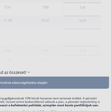
7,51
7,89
7,41
11,40
10,47
9,33
3,62
5,54
5,79
5,26
6,12
6,17
d az összeset!
6,06
7,17
6,87
8,05
8,56
7,82
énztárak adatszolgáltatása alapján
10,75
10,75
10,75
es nyugdíjpénztárak 10% körüli hozamai nem tartanak örökké. A pénztári
, viszont amint kedvezőtlenül változik a piac, a pénztári teljesítmény is
ezni a befektetési politikát, szimplán mert kevés portfóliójuk van.