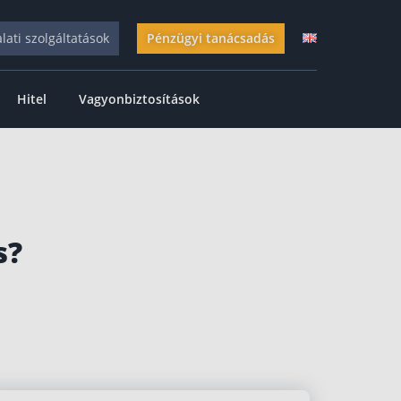
alati szolgáltatások
Pénzügyi tanácsadás
Hitel
Vagyonbiztosítások
s?