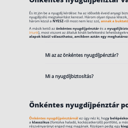
És itt jön be a nyugdíj kérdése: ha az idősebb éveid anyagi b
nyugdíjcélú megtakarítást keresel. Három olyan típusa létezik
három közül a
NYESZ
-ről most nem lesz szó,
annak a buktatói
A másik kettő az
önkéntes nyugdíjpénztár
és a
nyugdíjbizto
írtunk
), most viszont az általuk kínált befektetési lehetőségekr
alapok közül választhatsz, amikben aztán egy meghatározot
Mi az az önkéntes nyugdíjpénztár?
Az önkéntes nyugdíjpénztár külön t
Mi a nyugdíjbiztosítás?
tagjainak nyugdíj célú előtakarékos
1993. évi XCVI., illetve az 1997. évi L
Egy nyugdíjcélú előtakarékossági for
megtakarítási összeg 20 százalékát,
Önkéntes nyugdíjpénztár po
adójóváírásként a személyi jövedel
Önkéntes nyugdíjpénztárnál
ez úgy néz ki, hog
y belépéskor
a
klasszikus
(fontolva haladó, kockázatkerülő) portfólió, a má
részvényarányt enged meg magának. Középen pedig egy
kie