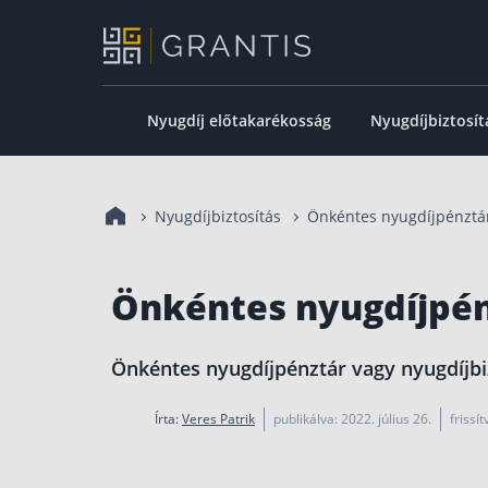
Nyugdíj előtakarékosság
Nyugdíjbiztosít
Nyugdíjbiztosítás
Önkéntes nyugdíjpénztár
Önkéntes nyugdíjpén
Önkéntes nyugdíjpénztár vagy nyugdíjbiz
Írta:
Veres Patrik
publikálva: 2022. július 26.
frissí