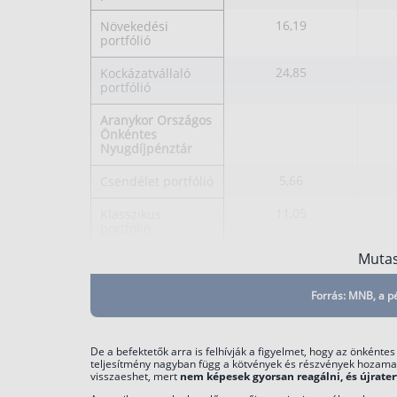
16,19
Növekedési
portfólió
24,85
Kockázatvállaló
portfólió
Aranykor Országos
Önkéntes
Nyugdíjpénztár
5,66
Csendélet portfólió
11,05
Klasszikus
portfólió
Mutas
12,55
Egyensúly portfólió
17,96
Lendület portfólió
Forrás: MNB, a p
21,78
ESG Dinamikus
portfólió
De a befektetők arra is felhívják a figyelmet, hogy az önként
teljesítmény nagyban függ a kötvények és részvények hozamaitól
Bizalom Országos
visszaeshet, mert
nem képesek gyorsan reagálni, és újraterv
Önkéntes