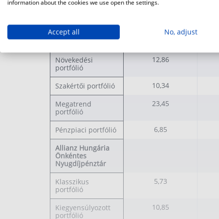
information about the cookies we use open the settings.
4,47
Klasszikus
portfólió
Accept all
No, adjust
9,15
Kiegyensúlyozott
portfólió
12,86
Növekedési
portfólió
10,34
Szakértői portfólió
23,45
Megatrend
portfólió
6,85
Pénzpiaci portfólió
Allianz Hungária
Önkéntes
Nyugdíjpénztár
5,73
Klasszikus
portfólió
10,85
Kiegyensúlyozott
portfólió