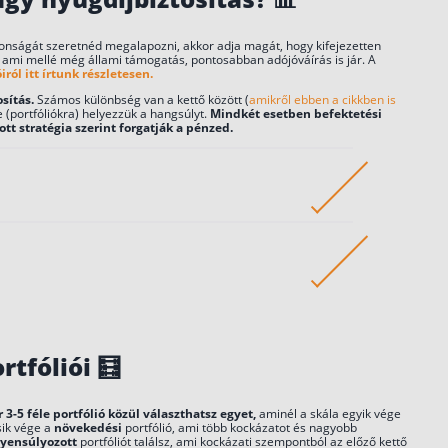
iztonságát szeretnéd megalapozni, akkor adja magát, hogy kifejezetten
, ami mellé még állami támogatás, pontosabban adójóváírás is jár. A
ról itt írtunk részletesen.
sítás.
Számos különbség van a kettő között (
amikről ebben a cikkben is
e (portfóliókra) helyezzük a hangsúlyt.
Mindkét esetben befektetési
t stratégia szerint forgatják a pénzed.
örvényben szabályozott önszerveződő intézmény, amely
kodására biztosít lehetőséget. A kasszák működését az
XXXII. törvények szabályozzák.
ma. Olyan különleges életbiztosítás, aminél az éves
 de maximum évi 130 000 forintot visszaigényelhetsz
rtfóliói
🧮
emadódból.
 3-5 féle portfólió közül választhatsz egyet,
aminél a skála egyik vége
sik vége a
növekedési
portfólió, ami több kockázatot és nagyobb
gyensúlyozott
portfóliót találsz, ami kockázati szempontból az előző kettő