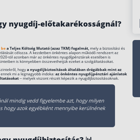
ál is felvehető.
dómentes, de csak 10 év tagság után férsz hozzá, és
i.
gy nyugdíj-előtakarékosságnál?
 be
a Teljes Költség Mutató (azaz TKM) fogalmát,
mely a biztosítási és
átlátását célozza. A kezdetben önkéntes alapon működő rendszert az
 2020-tól azonban már az önkéntes nyugdíjpénztárak esetében is
ekintetben is könnyebben összevethetjük ezeket a szolgáltatásokat.
szintekről, hogy
a nyugdíjbiztosítások általában drágábbak mint az
y ennek mi a legnagyobb indoka:
az önkéntes nyugdíjpénztári ajánlatok
áltatásokat
– melyek viszont részét képezik a nyugdíjbiztosításoknak.
ánál mindig vedd figyelembe azt, hogy milyen
 és hogy azok egyébként mennyibe kerülnének
gy nyugdíjbiztosítás?
📊