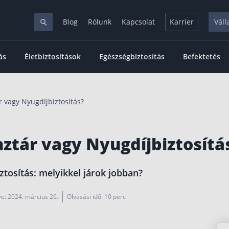
Blog
Rólunk
Kapcsolat
Karrier
Váll
ás
Életbiztosítások
Egészségbiztosítás
Befektetés
 vagy Nyugdíjbiztosítás?
ztár vagy Nyugdíjbiztosítá
tosítás: melyikkel járok jobban?
tve: 2024. március 26.
Olvasási idő: 10 perc