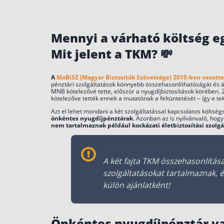
korkedvezményes nyugdíjba vonulásn
Az önkéntes nyugdíjpénztár hozama a
utána is csak háromévente veheted k
Mennyi a várható költség e
Mit jelent a TKM? 💸
A
MaBiSZ (Magyar Biztosítók Szövetsége) 2010-ben vezette
pénztári szolgáltatások könnyebb összehasonlíthatóságát és 
MNB kötelezővé tette, először a nyugdíjbiztosítások körében.
kötelezőve tették ennek a mutatónak a feltüntetését – így e t
Azt el lehet mondani a két szolgáltatással kapcsolatos költség
önkéntes nyugdíjpénztárak
. Azonban az is nyilvánvaló, hog
nem tartalmaznak például kockázati életbiztosítási szolg
A két fajta TKM összehasonlítás
szolgáltatásokat tartalmaznak,
külön ajánlatként!
Önkéntes nyugdíjpénztár va