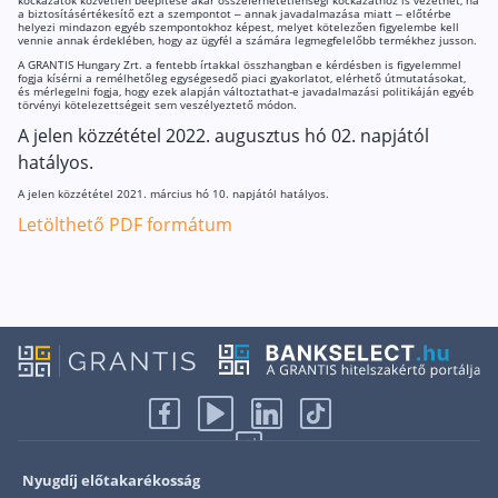
a biztosításértékesítő ezt a szempontot – annak javadalmazása miatt – előtérbe
Szabad felhasználású hitel
helyezi mindazon egyéb szempontokhoz képest, melyet kötelezően figyelembe kell
vennie annak érdeklében, hogy az ügyfél a számára legmegfelelőbb termékhez jusson.
Lakáshitel
A GRANTIS Hungary Zrt. a fentebb írtakkal összhangban e kérdésben is figyelemmel
fogja kísérni a remélhetőleg egységesedő piaci gyakorlatot, elérhető útmutatásokat,
és mérlegelni fogja, hogy ezek alapján változtathat-e javadalmazási politikáján egyéb
Hitelkiváltás
törvényi kötelezettségeit sem veszélyeztető módon.
A jelen közzététel 2022. augusztus hó 02. napjától
Babaváró hitel
hatályos.
Vagyonbiztosítások
A jelen közzététel 2021. március hó 10. napjától hatályos.
Letölthető PDF formátum
Kötelező biztosítás (KGFB)
Casco
Utasbiztosítás
Lakásbiztosítás útmutató – Hogyan válassz?
Lakásbiztosítás: válaszok az 50 leggyakoribb kér
Minősített Fogyasztóbarát Otthonbiztosítás útm
Nyugdíj előtakarékosság
Blog