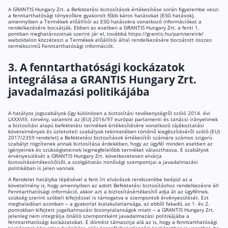
A GRANTIS Hungary Zrt. a Befektetési biztosítások értékesítése során figyelembe veszi
Befektetés
a fenntarthatósági tényezőkre gyakorolt főbb káros hatásokat (ESG hatások),
amennyiben a Termékek előállítói az ESG hatásokra vonatkozó információkat a
rendelkezésére bocsátják. Ebben az esetben a GRANTIS Hungary Zrt. a fenti 1.
pontban meghatározottak szerint jár el, továbbá https://grantis.hu/partnereink/
Állampapír
weboldalon közzéteszi a Termékek előállítói által rendelkezésére bocsátott összes
termékszintű Fenntarthatósági információt.
Legjobb befektetés
3. A fenntarthatósági kockázatok
Részvény vásárlás
integrálása a GRANTIS Hungary Zrt.
Befektetési alapok
javadalmazási politikájába
TBSZ számla
A hatályos jogszabályok (így különösen a biztosítási tevékenységről szóló 2014. évi
LXXXVIII. törvény, valamint az (EU) 2016/97 európai parlamenti és tanácsi irányelvnek
ETF
a biztosítási alapú befektetési termékek értékesítésére vonatkozó tájékoztatási
követelmények és üzletviteli szabályok tekintetében történő kiegészítéséről szóló (EU)
2017/2359 rendelet) a Befektetési biztosítások értékesítői számára számos szigorú
Gyermek megtakarítás
szabályt rögzítenek annak biztosítása érdekében, hogy az ügyfél minden esetben az
igényeinek és szükségleteinek legmegfelelőbb terméket választhassa. E szabályok
Babakötvény kisokos 👶
érvényesülését a GRANTIS Hungary Zrt. következetesen elvárja
biztosításértékesítőitől, a szolgáltatás minőségi szempontjai a javadalmazási
politikában is jelen vannak.
Lakástakarék
A Rendelet hatályba lépésével a fent írt elvárások rendszerébe beépül az a
követelmény is, hogy amennyiben az adott Befektetési biztosításhoz rendelkezésre áll
Fenntarthatósági információ, akkor azt a biztosításértékesítő adja át az ügyfélnek,
szükség szerint szóbeli kifejtéssel is támogatva e szempontok érvényesülését. Ezt
Hitel
meghaladóan azonban – a gyakorlat kialakulatlansága, az ebből fakadó, az 1. és 2.
pontokban kifejtett jogalkalmazási bizonytalanságok miatt – a GRANTIS Hungary Zrt.
jelenleg nem integrálja önálló szempontként javadalmazási politikájába a
Vállalkozói hitel
fenntarthatósági kockázatokat. E döntést támasztja alá az is, hogy a fenntarthatósági
kockázatok közvetlen beépítése akár összeférhetetlenségi kockázathoz is vezethet, ha