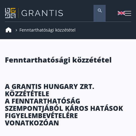
Fenntarthatósági közzététel
Pénzügyi tanácsadás
Vállalati szolgáltatások
Nyugdíj előtakarékosság
Fenntarthatósági közzététel
Önkéntes nyugdíjpénztár
Melyiket válaszd? Nyugdíjbiztosítás, NYESZ vagy
A GRANTIS HUNGARY ZRT.
Nyugdíj előtakarékossági számla (NYESZ)
KÖZZÉTÉTELE
Nyugdíj tanácsadás 🪙
A FENNTARTHATÓSÁG
SZEMPONTJÁBÓL KÁROS HATÁSOK
Nyugdíj megtakarítás – Így válassz
FIGYELEMBEVÉTELÉRE
Magánnyugdíjpénztár összefoglaló
VONATKOZÓAN
Nyugdíjkorhatár táblázat és útmutató