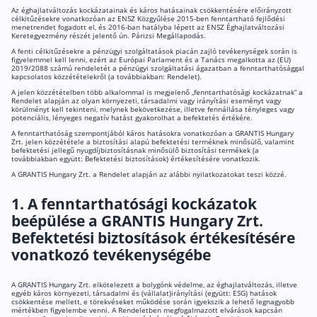
Nyugdíj kisokos – A magyar nyugdíjrendszer mű
Az éghajlatváltozás kockázatainak és káros hatásainak csökkentésére előirányzott
célkitűzésekre vonatkozóan az ENSZ Közgyűlése 2015-ben fenntartható fejlődési
Egyszerű Állami Nyugdíjkalkulátor
menetrendet fogadott el, és 2016-ban hatályba lépett az ENSZ Éghajlatváltozási
Keretegyezmény részét jelentő ún. Párizsi Megállapodás.
Önkéntes Nyugdíjpénztárak hozamai
A fenti célkitűzésekre a pénzügyi szolgáltatások piacán zajló tevékenységek során is
figyelemmel kell lenni, ezért az Európai Parlament és a Tanács megalkotta az (EU)
2019/2088 számú rendeletét a pénzügyi szolgáltatási ágazatban a fenntarthatósággal
Nyugdíjbiztosítás
kapcsolatos közzétételekről (a továbbiakban: Rendelet).
A jelen közzétételben több alkalommal is megjelenő „fenntarthatósági kockázatnak” a
Rendelet alapján az olyan környezeti, társadalmi vagy irányítási eseményt vagy
Nyugdíjbiztosítás vagy NYESZ? Melyik a jobb?
körülményt kell tekinteni, melynek bekövetkezése, illetve fennállása tényleges vagy
potenciális, lényeges negatív hatást gyakorolhat a befektetés értékére.
Melyik a legolcsóbb nyugdíjbiztosítás?
A fenntarthatóság szempontjából káros hatásokra vonatkozóan a GRANTIS Hungary
Zrt. jelen közzététele a biztosítási alapú befektetési terméknek minősülő, valamint
befektetési jellegű nyugdíjbiztosításnak minősülő biztosítási termékek (a
Önkéntes nyugdíjpénztár vagy Nyugdíjbiztosítás
továbbiakban együtt: Befektetési biztosítások) értékesítésére vonatkozik.
A GRANTIS Hungary Zrt. a Rendelet alapján az alábbi nyilatkozatokat teszi közzé.
Nyugdíjbiztosítás adókedvezmény és adójóváírá
1. A fenntarthatósági kockázatok
KATA Nyugdíj: így használd ki az adókedvezmény
beépülése a GRANTIS Hungary Zrt.
Nyugdíjbiztosítás kalkulátor
Befektetési biztosítások értékesítésére
Nyugdíjbiztosítás hozamok
vonatkozó tevékenységébe
Nyugdíjbiztosítás költségek
A GRANTIS Hungary Zrt. elkötelezett a bolygónk védelme, az éghajlatváltozás, illetve
Életbiztosítások
egyéb káros környezeti, társadalmi és (vállalat)irányítási (együtt: ESG) hatások
csökkentése mellett, e törekvéseket működése során igyekszik a lehető legnagyobb
mértékben figyelembe venni. A Rendeletben megfogalmazott elvárások kapcsán
Balesetbiztosítás