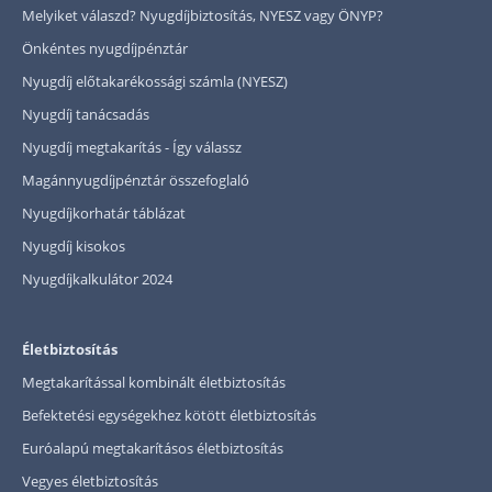
Melyiket válaszd? Nyugdíjbiztosítás, NYESZ vagy ÖNYP?
Rólunk
Önkéntes nyugdíjpénztár
Kapcsolat
Nyugdíj előtakarékossági számla (NYESZ)
Nyugdíj tanácsadás
Karrier
Nyugdíj megtakarítás - Így válassz
Magánnyugdíjpénztár összefoglaló
Nyugdíjkorhatár táblázat
Nyugdíj kisokos
Nyugdíjkalkulátor 2024
Életbiztosítás
Megtakarítással kombinált életbiztosítás
Befektetési egységekhez kötött életbiztosítás
Euróalapú megtakarításos életbiztosítás
Vegyes életbiztosítás