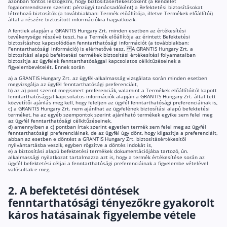
azonban fontos leszögezni, hogy biztosításértékesítőként (a Rendelet
fogalomrendszere szerint: pénzügyi tanácsadóként) a Befektetési biztosításokat
létrehozó biztosítók (a továbbiakban: Termék előállítója, illetve Termékek előállítói)
Csoportos életbiztosítás
által a részére biztosított információkra hagyatkozik.
A fentiek alapján a GRANTIS Hungary Zrt. minden esetben az értékesítési
Kockázati életbiztosítás 🛡
tevékenysége részévé teszi, ha a Termék előállítója az érintett Befektetési
biztosításhoz kapcsolódóan fenntarthatósági információt (a továbbiakban:
Fenntarthatósági információ) is elérhetővé tesz. A GRANTIS Hungary Zrt. a
Euróalapú megtakarításos életbiztosítás
biztosítási alapú befektetési termékek biztosítási értékesítési folyamataiban
biztosítja az ügyfelek fenntarthatósággal kapcsolatos célkitűzéseinek a
figyelembevételét. Ennek során
Megtakarítással kombinált életbiztosítás
a) a GRANTIS Hungary Zrt. az ügyfél-alkalmasság vizsgálata során minden esetben
megvizsgálja az ügyfél fenntarthatósági preferenciáit,
Vegyes életbiztosítás
b) az a) pont szerint megismert preferenciák, valamint a Termékek előállítóitól kapott
fenntarthatósággal kapcsolatos információk alapján a GRANTIS Hungary Zrt. által tett
Befektetési egységekhez kötött életbiztosítás
közvetítői ajánlás meg kell, hogy feleljen az ügyfél fenntarthatósági preferenciáinak is,
c) a GRANTIS Hungary Zrt. nem ajánlhat az ügyfelének biztosítási alapú befektetési
terméket, ha az egyéb szempontok szerint ajánlható termékek egyike sem felel meg
az ügyfél fenntarthatósági célkitűzéseinek,
d) amennyiben a c) pontban írtak szerint egyetlen termék sem felel meg az ügyfél
Egészségbiztosítás
fenntarthatósági preferenciáinak, de az ügyfél úgy dönt, hogy kiigazítja a preferenciáit,
abban az esetben e döntést a GRANTIS Hungary Zrt. biztosításértékesítői
nyilvántartásba veszik, egyben rögzítve a döntés indokát is,
Egészségbiztosítás cégeknek
e) a biztosítási alapú befektetési termékek dokumentációjába tartozó, ún.
alkalmassági nyilatkozat tartalmazza azt is, hogy a termék értékesítése során az
ügyfél befektetési céljai a fenntarthatósági preferenciáinak a figyelembe vételével
Magán egészségbiztosítás 💊
valósultak-e meg.
Betegbiztosítás
2. A befektetési döntések
fenntarthatósági tényezőkre gyakorolt
Egészségpénztár – Spórolj évi akár 150 ezer forin
káros hatásainak figyelembe vétele
Egészségbiztosítás kalkulátor