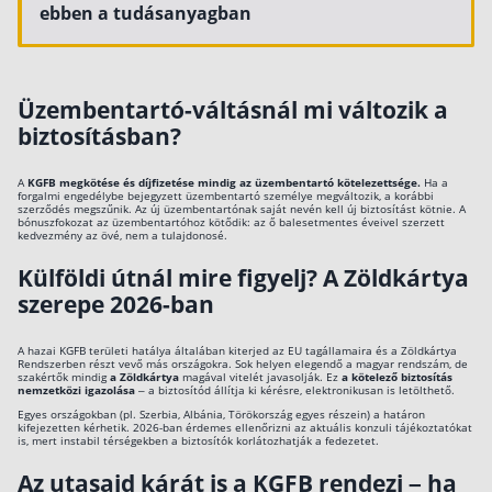
ebben a tudásanyagban
Üzembentartó-váltásnál mi változik a
biztosításban?
A
KGFB megkötése és díjfizetése mindig az üzembentartó kötelezettsége.
Ha a
forgalmi engedélybe bejegyzett üzembentartó személye megváltozik, a korábbi
szerződés megszűnik. Az új üzembentartónak saját nevén kell új biztosítást kötnie. A
bónuszfokozat az üzembentartóhoz kötődik: az ő balesetmentes éveivel szerzett
kedvezmény az övé, nem a tulajdonosé.
Külföldi útnál mire figyelj? A Zöldkártya
szerepe 2026-ban
A hazai KGFB területi hatálya általában kiterjed az EU tagállamaira és a Zöldkártya
Rendszerben részt vevő más országokra. Sok helyen elegendő a magyar rendszám, de
szakértők mindig
a Zöldkártya
magával vitelét javasolják. Ez
a kötelező biztosítás
nemzetközi igazolása
– a biztosítód állítja ki kérésre, elektronikusan is letölthető.
Egyes országokban (pl. Szerbia, Albánia, Törökország egyes részein) a határon
kifejezetten kérhetik. 2026-ban érdemes ellenőrizni az aktuális konzuli tájékoztatókat
is, mert instabil térségekben a biztosítók korlátozhatják a fedezetet.
Az utasaid kárát is a KGFB rendezi – ha