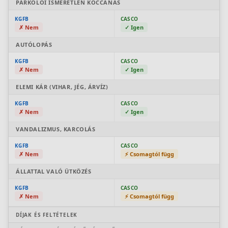
PARKOLÓI ISMERETLEN KOCCANÁS
Rólunk
KGFB
CASCO
✗ Nem
✓ Igen
Kapcsolat
AUTÓLOPÁS
Karrier
KGFB
CASCO
✗ Nem
✓ Igen
ELEMI KÁR (VIHAR, JÉG, ÁRVÍZ)
KGFB
CASCO
✗ Nem
✓ Igen
VANDALIZMUS, KARCOLÁS
KGFB
CASCO
✗ Nem
⚡ Csomagtól függ
ÁLLATTAL VALÓ ÜTKÖZÉS
KGFB
CASCO
✗ Nem
⚡ Csomagtól függ
DÍJAK ÉS FELTÉTELEK