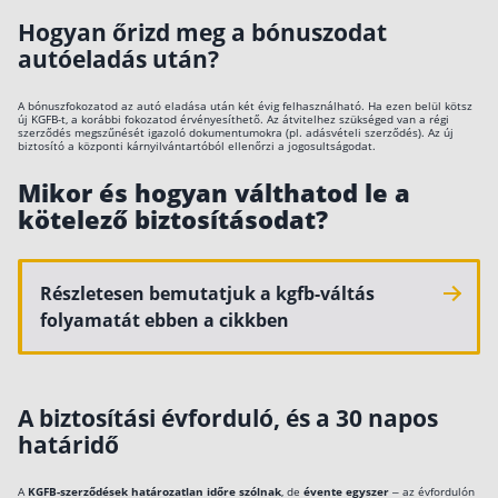
Hogyan őrizd meg a bónuszodat
autóeladás után?
A bónuszfokozatod az autó eladása után két évig felhasználható. Ha ezen belül kötsz
új KGFB-t, a korábbi fokozatod érvényesíthető. Az átvitelhez szükséged van a régi
szerződés megszűnését igazoló dokumentumokra (pl. adásvételi szerződés). Az új
biztosító a központi kárnyilvántartóból ellenőrzi a jogosultságodat.
Mikor és hogyan válthatod le a
kötelező biztosításodat?
Részletesen bemutatjuk a kgfb-váltás
folyamatát ebben a cikkben
A biztosítási évforduló, és a 30 napos
határidő
A
KGFB-szerződések határozatlan időre szólnak
, de
évente egyszer
– az évfordulón