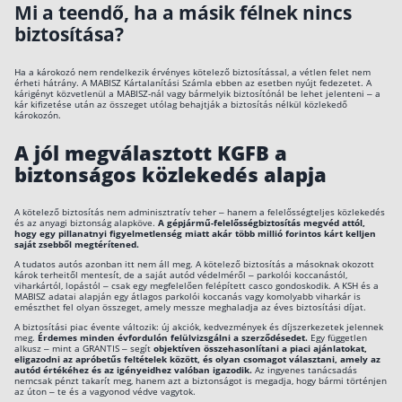
Mi a teendő, ha a másik félnek nincs
biztosítása?
Ha a károkozó nem rendelkezik érvényes kötelező biztosítással, a vétlen felet nem
érheti hátrány. A MABISZ Kártalanítási Számla ebben az esetben nyújt fedezetet. A
kárigényt közvetlenül a MABISZ-nál vagy bármelyik biztosítónál be lehet jelenteni – a
kár kifizetése után az összeget utólag behajtják a biztosítás nélkül közlekedő
károkozón.
A jól megválasztott KGFB a
biztonságos közlekedés alapja
A kötelező biztosítás nem adminisztratív teher – hanem a felelősségteljes közlekedés
és az anyagi biztonság alapköve.
A gépjármű-felelősségbiztosítás megvéd attól,
hogy egy pillanatnyi figyelmetlenség miatt akár több millió forintos kárt kelljen
saját zsebből megtérítened.
A tudatos autós azonban itt nem áll meg. A kötelező biztosítás a másoknak okozott
károk terheitől mentesít, de a saját autód védelméről – parkolói koccanástól,
viharkártól, lopástól – csak egy megfelelően felépített casco gondoskodik. A KSH és a
MABISZ adatai alapján egy átlagos parkolói koccanás vagy komolyabb viharkár is
emészthet fel olyan összeget, amely messze meghaladja az éves biztosítási díjat.
A biztosítási piac évente változik: új akciók, kedvezmények és díjszerkezetek jelennek
meg.
Érdemes minden évfordulón felülvizsgálni a szerződésedet.
Egy független
alkusz – mint a GRANTIS – segít
objektíven összehasonlítani a piaci ajánlatokat,
eligazodni az apróbetűs feltételek között, és olyan csomagot választani, amely az
autód értékéhez és az igényeidhez valóban igazodik.
Az ingyenes tanácsadás
nemcsak pénzt takarít meg, hanem azt a biztonságot is megadja, hogy bármi történjen
az úton – te és a vagyonod védve vagytok.