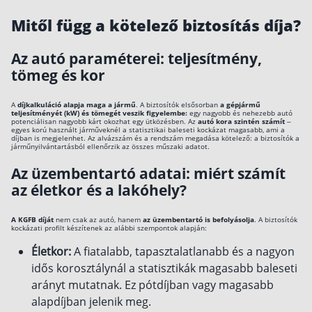
Mitől függ a kötelező biztosítás díja?
Az autó paraméterei: teljesítmény,
tömeg és kor
A
díjkalkuláció alapja maga a jármű
. A biztosítók elsősorban
a gépjármű
teljesítményét (kW) és tömegét veszik figyelembe:
egy nagyobb és nehezebb autó
potenciálisan nagyobb kárt okozhat egy ütközésben. Az
autó kora szintén számít
–
egyes korú használt járműveknél a statisztikai baleseti kockázat magasabb, ami a
díjban is megjelenhet. Az alvázszám és a rendszám megadása kötelező: a biztosítók a
járműnyilvántartásból ellenőrzik az összes műszaki adatot.
Az üzembentartó adatai: miért számít
az életkor és a lakóhely?
A KGFB díját
nem csak az autó, hanem
az üzembentartó is befolyásolja
. A biztosítók
kockázati profilt készítenek az alábbi szempontok alapján:
Életkor:
A fiatalabb, tapasztalatlanabb és a nagyon
idős korosztálynál a statisztikák magasabb baleseti
arányt mutatnak. Ez pótdíjban vagy magasabb
alapdíjban jelenik meg.