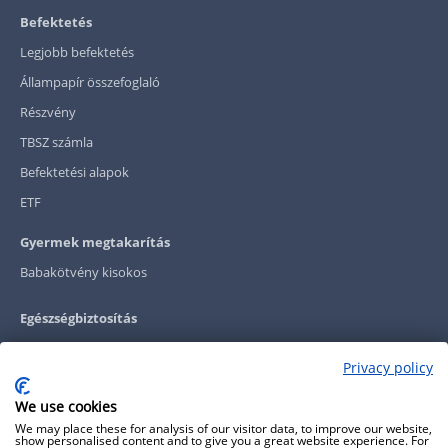
Befektetés
Legjobb befektetés
Állampapír összefoglaló
Részvény
TBSZ számla
Befektetési alapok
ETF
Gyermek megtakarítás
Babakötvény kisokos
Egészségbiztosítás
Magán egészségbiztosítás kisokos
Privacy policy
Egészségbiztosítás kalkulátor
We use cookies
Egészségbiztosítás cégeknek
We may place these for analysis of our visitor data, to improve our website,
Egészségbiztosítás kalkulátor cégeknek
show personalised content and to give you a great website experience. For