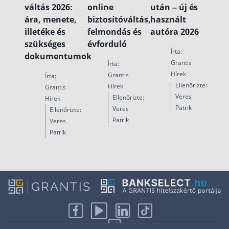
váltás 2026:
online
után – új és
ára, menete,
biztosítóváltás,
használt
illetéke és
felmondás és
autóra 2026
szükséges
évforduló
Írta:
dokumentumok
Grantis
Írta:
Hírek
Grantis
Írta:
Ellenőrizte:
Hírek
Grantis
Veres
Ellenőrizte:
Hírek
Patrik
Veres
Ellenőrizte:
Patrik
Veres
Patrik