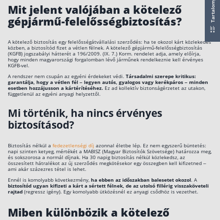
Tartalomjegyzék
Mit jelent valójában a kötelező
Csoportos életbiztosítás
gépjármű-felelősségbiztosítás?
Kockázati életbiztosítás 🛡
A kötelező biztosítás egy felelősségátvállalási szerződés: ha te okozol kárt közlekedés
közben, a biztosítód fizet a vétlen félnek. A kötelező gépjármű-felelősségbiztosítás
Euróalapú megtakarításos életbiztosítás
(KGFB) jogszabályi hátterét a 196/2009. (IX. 7.) Korm. rendelet adja, amely előírja,
hogy minden magyarországi forgalomban lévő járműnek rendelkeznie kell érvényes
KGFB-vel.
Megtakarítással kombinált életbiztosítás
A rendszer nem csupán az egyéni érdekeket védi.
Társadalmi szerepe kritikus:
garantálja, hogy a vétlen fél – legyen autós, gyalogos vagy kerékpáros – minden
Vegyes életbiztosítás
esetben hozzájusson a kártérítéséhez.
Ez ad kollektív biztonságérzetet az utakon,
függetlenül az egyéni anyagi helyzettől.
Befektetési egységekhez kötött életbiztosítás
Mi történik, ha nincs érvényes
biztosításod?
Egészségbiztosítás
Egészségbiztosítás cégeknek
Biztosítás nélkül a
fedezetlenségi díj
azonnal életbe lép. Ez nem egyszerű büntetés:
napi szinten ketyeg, mértékét a MABISZ (Magyar Biztosítók Szövetsége) határozza meg,
és sokszorosa a normál díjnak. Ha 30 napig biztosítás nélkül közlekedsz, az
Magán egészségbiztosítás 💊
összesített hátralékot az új szerződés megkötésekor egy összegben kell kifizetned –
ami akár százezres tétel is lehet.
Betegbiztosítás
Ennél is komolyabb következmény,
ha ebben az időszakban balesetet okozol
. A
biztosítód ugyan kifizeti a kárt a sértett félnek, de az utolsó fillérig visszaköveteli
Egészségpénztár – Spórolj évi akár 150 ezer
rajtad
(regressz igény). Egy komolyabb ütközésnél ez anyagi csődhöz is vezethet.
forintot
Miben különbözik a kötelező
Egészségbiztosítás kalkulátor