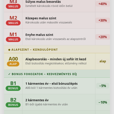
M3
Súlyos malus besorolás
+40%
Ismételt károkozás rövid időn belül
MALUS
M2
Közepes malus szint
+30%
Károkozás után második visszaesés
MALUS
M1
Enyhe malus szint
+20%
Első károkozás után visszaesés az alapszintről
MALUS
◆ ALAPSZINT – KIINDULÓPONT
A00
Alapbesorolás – minden új sofőr itt kezd
alap
Első biztosítás megkötésekor, előzmény nélkül
ALAP
✓ BONUS FOKOZATOK – KEDVEZMÉNYES DÍJ
B1
1 kármentes év – első bónuszlépés
−5%
A00-ból 1 kármentes biztosítási év után
BONUS
B2
2 kármentes év
−10%
B1-ből újabb kármentes év után
BONUS