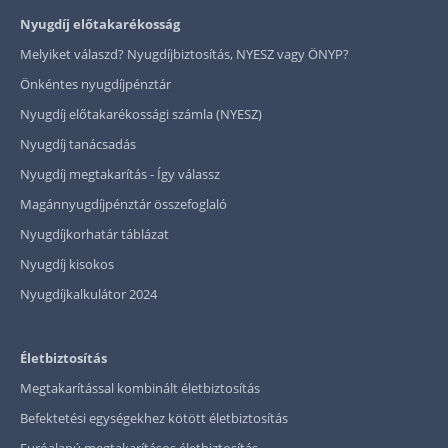
Nyugdíj előtakarékosság
Melyiket válaszd? Nyugdíjbiztosítás, NYESZ vagy ÖNYP?
Önkéntes nyugdíjpénztár
Nyugdíj előtakarékossági számla (NYESZ)
Nyugdíj tanácsadás
Nyugdíj megtakarítás - Így válassz
Magánnyugdíjpénztár összefoglaló
Nyugdíjkorhatár táblázat
Nyugdíj kisokos
Nyugdíjkalkulátor 2024
Életbiztosítás
Megtakarítással kombinált életbiztosítás
Befektetési egységekhez kötött életbiztosítás
Euróalapú megtakarításos életbiztosítás