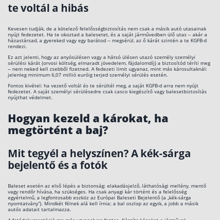
te voltál a hibás
Kevesen tudják, de a kötelező felelősségbiztosítás nem csak a másik autó utasainak
nyújt fedezetet. Ha te okoztad a balesetet, és a saját járművedben ülő utas – akár a
házastársad, a gyereked vagy egy barátod – megsérül, az ő kárát szintén a te KGFB-d
rendezi.
Ez azt jelenti, hogy az anyósülésen vagy a hátsó ülésen utazó személy személyi
sérülési kárát (orvosi költség, elmaradt jövedelem, fájdalomdíj) a biztosítód téríti meg
– nem neked kell zsebből fizetned. A fedezeti limit ugyanaz, mint más károsultaknál:
jelenleg minimum 6,07 millió euróig terjed személyi sérülés esetén.
Fontos kivétel: ha vezető voltál és te sérültél meg, a saját KGFB-d arra nem nyújt
fedezetet. A saját személyi sérülésedre csak casco kiegészítő vagy balesetbiztosítás
nyújthat védelmet.
Hogyan kezeld a károkat, ha
megtörtént a baj?
Mit tegyél a helyszínen? A kék-sárga
bejelentő és a fotók
Baleset esetén az első lépés a biztonság: elakadásjelző, láthatósági mellény, mentő
vagy rendőr hívása, ha szükséges. Ha csak anyagi kár történt és a felelősség
egyértelmű, a legfontosabb eszköz az Európai Baleseti Bejelentő (a „kék-sárga
nyomtatvány”). Mindkét félnek alá kell írnia; a bal oszlop az egyik, a jobb a másik
autós adatait tartalmazza.