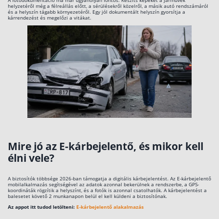
A fotódokumentáció ma már ugyanolyan fontos. Készíts képeket a járművek
helyzetéről még a félreállás előtt, a sérülésekről közelről, a másik autó rendszámáról
és a helyszín tágabb környezetéről. Egy jól dokumentált helyszín gyorsítja a
kárrendezést és megelőzi a vitákat.
Mire jó az E-kárbejelentő, és mikor kell
élni vele?
A biztosítók többsége 2026-ban támogatja a digitális kárbejelentést. Az E-kárbejelentő
mobilalkalmazás segítségével az adatok azonnal bekerülnek a rendszerbe, a GPS-
koordináták rögzítik a helyszínt, és a fotók is azonnal csatolhatók. A kárbejelentést a
balesetet követő 2 munkanapon belül el kell küldeni a biztosítónak.
Az appot itt tudod letölteni:
E-kárbejelentő alakalmazás