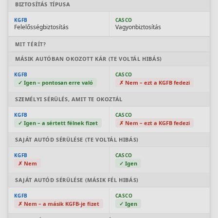
BIZTOSÍTÁS TÍPUSA
Szabad felhasználású hitel
KGFB
CASCO
Lakáshitel
Felelősségbiztosítás
Vagyonbiztosítás
Hitelkiváltás
MIT TÉRÍT?
Babaváró hitel
MÁSIK AUTÓBAN OKOZOTT KÁR (TE VOLTÁL HIBÁS)
KGFB
CASCO
✓ Igen – pontosan erre való
✗ Nem – ezt a KGFB fedezi
Vagyonbiztosítások
SZEMÉLYI SÉRÜLÉS, AMIT TE OKOZTÁL
Kötelező biztosítás (KGFB)
KGFB
CASCO
Casco
✓ Igen – a sértett félnek fizet
✗ Nem – ezt a KGFB fedezi
Utasbiztosítás
SAJÁT AUTÓD SÉRÜLÉSE (TE VOLTÁL HIBÁS)
Lakásbiztosítás útmutató – Hogyan válassz?
KGFB
CASCO
✗ Nem
✓ Igen
Lakásbiztosítás: válaszok az 50 leggyakoribb
kérdésre
SAJÁT AUTÓD SÉRÜLÉSE (MÁSIK FÉL HIBÁS)
Minősített Fogyasztóbarát Otthonbiztosítás
útmutató
KGFB
CASCO
✗ Nem – a másik KGFB-je fizet
✓ Igen
Blog