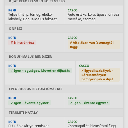
DÍJAT BEFOLYÁSOLÓ FŐ TÉNYEZŐ
KGFB
CASCO
Teljesítmény, tömeg, életkor,
Autó értéke, kora, típusa, önrész
lakóhely, Bonus-Malus fokozat
mértéke, csomag
ÖNRÉSZ
KGFB
CASCO
✗ Nincs önrész
⚡ Általában van (csomagtól
függ)
BONUS-MALUS RENDSZER
KGFB
CASCO
✓ Igen – egységes, közvetlen díjhatás
⚡ Egyedi szabályok –
kárelőzmények
befolyásolják a díjat
ÉVFORDULÓS BIZTOSÍTÓVÁLTÁS
KGFB
CASCO
✓ Igen – évente egyszer
✓ Igen – évente egyszer
TERÜLETI HATÁLY
KGFB
CASCO
EU + Zöldkártya-rendszer
Csomagtól és biztosítótól függ