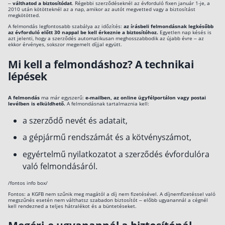
–
válthatod a biztosítódat
. Régebbi szerződéseknél az évforduló fixen január 1-je, a
2010 után kötötteknél az a nap, amikor az autót megvetted vagy a biztosítást
megkötötted.
A felmondás legfontosabb szabálya az időzítés:
az írásbeli felmondásnak legkésőbb
az évforduló előtt 30 nappal be kell érkeznie a biztosítóhoz.
Egyetlen nap késés is
azt jelenti, hogy a szerződés automatikusan meghosszabbodik az újabb évre – az
ekkor érvényes, sokszor megemelt díjjal együtt.
Mi kell a felmondáshoz? A technikai
lépések
A felmondás
ma már egyszerű:
e-mailben, az online ügyfélportálon vagy postai
levélben is elküldhető.
A felmondásnak tartalmaznia kell:
a szerződő nevét és adatait,
a gépjármű rendszámát és a kötvényszámot,
egyértelmű nyilatkozatot a szerződés évfordulóra
való felmondásáról.
/fontos info box/
Fontos: a KGFB nem szűnik meg magától a díj nem fizetésével. A díjnemfizetéssel való
megszűnés esetén nem válthatsz szabadon biztosítót – előbb ugyanannál a cégnél
kell rendezned a teljes hátralékot és a büntetéseket.