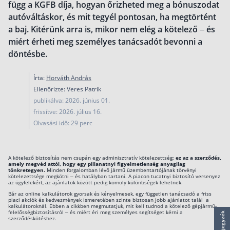
függ a KGFB díja, hogyan őrizheted meg a bónuszodat
működése
autóváltáskor, és mit tegyél pontosan, ha megtörtént
Egyszerű Állami Nyugdíjkalkulátor
a baj. Kitérünk arra is, mikor nem elég a kötelező – és
Önkéntes Nyugdíjpénztárak hozamai
miért érheti meg személyes tanácsadót bevonni a
döntésbe.
Nyugdíjbiztosítás
Nyugdíjbiztosítás vagy NYESZ? Melyik a jobb?
Írta:
Horváth András
Ellenőrizte: Veres Patrik
Melyik a legolcsóbb nyugdíjbiztosítás?
publikálva: 2026. június 01.
Önkéntes nyugdíjpénztár vagy Nyugdíjbiztosítás
frissítve: 2026. július 16.
Olvasási idő: 29 perc
Nyugdíjbiztosítás adókedvezmény és adójóváírá
KATA Nyugdíj: így használd ki az adókedvezmény
A kötelező biztosítás nem csupán egy adminisztratív kötelezettség:
ez az a szerződés,
Nyugdíjbiztosítás kalkulátor
amely megvéd attól, hogy egy pillanatnyi figyelmetlenség anyagilag
tönkretegyen.
Minden forgalomban lévő jármű üzembentartójának törvényi
Nyugdíjbiztosítás hozamok
kötelezettsége megkötni – és hatályban tartani. A piacon tucatnyi biztosító versenyez
az ügyfelekért, az ajánlatok között pedig komoly különbségek lehetnek.
Nyugdíjbiztosítás költségek
Bár az online kalkulátorok gyorsak és kényelmesek, egy független tanácsadó a friss
piaci akciók és kedvezmények ismeretében szinte biztosan jobb ajánlatot talál a
kalkulátoroknál. Ebben a cikkben megmutatjuk, mit kell tudnod a kötelező gépjármű-
Életbiztosítások
felelősségbiztosításról – és miért éri meg személyes segítséget kérni a
szerződéskötéshez.
Balesetbiztosítás