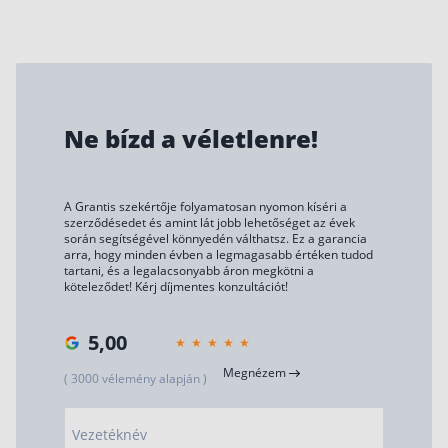
Ne bízd a véletlenre!
A Grantis szekértője folyamatosan nyomon kíséri a
szerződésedet és amint lát jobb lehetőséget az évek
során segítségével könnyedén válthatsz. Ez a garancia
arra, hogy minden évben a legmagasabb értéken tudod
tartani, és a legalacsonyabb áron megkötni a
köteleződet! Kérj díjmentes konzultációt!
5,00
Megnézem
( 3000 vélemény alapján )
Vezetéknév