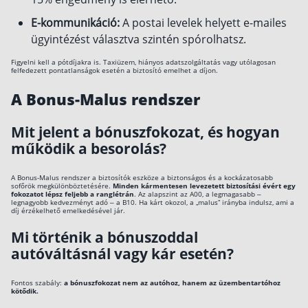
E-kommunikáció:
A postai levelek helyett e-mailes
ügyintézést választva szintén spórolhatsz.
Figyelni kell a pótdíjakra is. Taxiüzem, hiányos adatszolgáltatás vagy utólagosan
felfedezett pontatlanságok esetén a biztosító emelhet a díjon.
A Bonus-Malus rendszer
Mit jelent a bónuszfokozat, és hogyan
működik a besorolás?
A Bonus-Malus rendszer a biztosítók eszköze a biztonságos és a kockázatosabb
sofőrök megkülönböztetésére.
Minden kármentesen levezetett biztosítási évért egy
fokozatot lépsz feljebb a ranglétrán
. Az alapszint az A00, a legmagasabb –
legnagyobb kedvezményt adó – a B10. Ha kárt okozol, a „malus” irányba indulsz, ami a
díj érzékelhető emelkedésével jár.
Mi történik a bónuszoddal
autóváltásnál vagy kár esetén?
Fontos szabály:
a bónuszfokozat nem az autóhoz, hanem az üzembentartóhoz
kötődik.