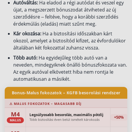
Autóváltás:
Ha eladod a régi autódat és veszel egy
újat, a megszerzett bónuszodat átviheted az új
szerződésre – feltéve, hogy a korábbi szerződés
érdekmúlás (eladás) miatt szűnt meg.
Kár okozása:
Ha a biztosítási időszakban kárt
okozol, amelyet a biztosítód kifizet, az évfordulókor
általában két fokozattal zuhansz vissza.
Több autó:
Ha egyidejűleg több autó van a
neveden, mindegyiknek önálló bónuszfokozata van.
Az egyik autóval elkövetett hiba nem rontja le
automatikusan a másikét.
Bonus-Malus fokozatok – KGFB besorolási rendszer
⚠ MALUS FOKOZATOK – MAGASABB DÍJ
M4
Legsúlyosabb besorolás, maximális pótdíj
+50%
Több biztosítási éven belül ismételt károkozás
MALUS