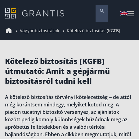
Vagyonbiztosítások
Kötelező biztosítás (KGFB)
Pénzügyi tanácsadás
Vállalati szolgáltatások
Nyugdíj előtakarékosság
Kötelező biztosítás (KGFB)
Önkéntes nyugdíjpénztár
útmutató: Amit a gépjármű
Melyiket válaszd? Nyugdíjbiztosítás, NYESZ vagy
biztosításról tudni kell
ÖNYP?
Nyugdíj előtakarékossági számla (NYESZ)
A kötelező biztosítás törvényi kötelezettség – de attól
Nyugdíj tanácsadás 🪙
még korántsem mindegy, melyiket kötöd meg. A
Nyugdíj megtakarítás – Így válassz
piacon tucatnyi biztosító versenyez, az ajánlatok
között pedig komoly különbségek húzódnak meg az
Magánnyugdíjpénztár összefoglaló
apróbetűs feltételekben és a valódi térítési
Nyugdíjkorhatár táblázat és útmutató
hajlandóságban. Ebben a cikkben megmutatjuk, mitől
Nyugdíj kisokos – A magyar nyugdíjrendszer