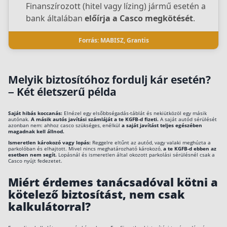
Finanszírozott (hitel vagy lízing) jármű esetén a
bank általában
előírja a Casco megkötését
.
Forrás: MABISZ, Grantis
Melyik biztosítóhoz fordulj kár esetén?
– Két életszerű példa
Saját hibás koccanás:
Elnézel egy elsőbbségadás-táblát és nekiütközöl egy másik
autónak.
A másik autós javítási számláját a te KGFB-d fizeti.
A saját autód sérülését
azonban nem: ahhoz casco szükséges, enélkül
a saját javítást teljes egészében
magadnak kell állnod.
Ismeretlen károkozó vagy lopás:
Reggelre eltűnt az autód, vagy valaki meghúzta a
parkolóban és elhajtott. Mivel nincs meghatározható károkozó,
a te KGFB-d ebben az
esetben nem segít.
Lopásnál és ismeretlen által okozott parkolási sérülésnél csak a
Casco nyújt fedezetet.
Miért érdemes tanácsadóval kötni a
kötelező biztosítást, nem csak
kalkulátorral?