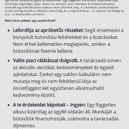
Egy online kalkulátor gyors és kényelmes. Egy független biztosítási tanácsadó más
minőségű segítséget nyújt. Ismeri az aktuális piaci akciókat és kedvezményeket,
amelyek egy kalkulátorban sokszor nem jelennek meg. A személyes tanácsadásnál
szinte mindig kisebb a hibázási lehetőség, és a végeredmény – az ajánlat minősége és
ára – is kedvezőbb tud lenni.
Miért jársz jobban egy szakértővel?
Lefordítja az apróbetűs részeket:
Segít értelmezni a
bonyolult biztosítási feltételeket és a kizárásokat.
Nem érhet kellemetlen meglepetés, amikor a
biztosítónak fizetnie kellene.
Valós piaci rálátással dolgozik:
A tanácsadó ismeri
az aktuális akciókat, kedvezményeket és egyedi
ajánlatokat. Ezeket egy sablon kalkulátor nem
mutatja meg és nem feltétlenül látja az
összefüggést két együttesen alkalmazható
kedvezmény között.
A te érdekeidet képviseli – ingyen:
Egy független
alkusz kizárólag az ügyfél oldalán áll. Munkáját a
biztosítók finanszírozzák, számodra a tanácsadás
díjmentes.