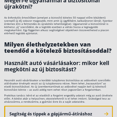
Megéri-e ugyanannál a biztosítónál
újrakötni?
Az évfordulós értesítőben (amelyet a biztosító köteles 50 nappal előre kiküldeni)
szereplő új díj sokszor magasabb, mint amit új ügyfélként, kalkulátoron látnál. Ilyenkor
érdemes élni a felmondás és újrakötés lehetőségével. Ugyanannál a biztosítónál is
köthetsz „új” szerződést, de a legtöbb esetben a váltás hozza a legnagyobb
megtakarítást. Egy független alkusz segítségével objektíven összevetheted a piacon
elérhető legtöbb ajánlatot.
Milyen élethelyzetekben van
teendőd a kötelező biztosításoddal?
Használt autó vásárlásakor: mikor kell
megkötni az új biztosítást?
Használt autó vásárlásakor a korábbi tulajdonos biztosítása az adásvételi szerződés
aláírásakor érvényét veszti az új tulajdonosra nézve. Nem lehet „hazaautózni” az
eladó biztosításával. Az új üzembentartónak az adásvétel napján kell új kötelező
biztosítást kötnie – az autó addig nem vehet részt jogszerűen a forgalomban.
Praktikus tanács: kérd el az eladótól a forgalmi engedély adatait még az autó átvétele
előtt. A kötést akár a helyszínen, okostelefonról is el lehet intézni. Szükséged lesz az
alvázszámra, a rendszámra, a gyártási évre és a saját adataidra.
Segítség és tippek a gépjármű-átíráshoz