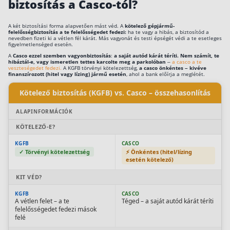
biztosítás a Casco-tól?
Befektetés
A két biztosítási forma alapvetően mást véd. A
kötelező gépjármű-
felelősségbiztosítás a te felelősségedet fedezi:
ha te vagy a hibás, a biztosítód a
Állampapír
nevedben fizeti ki a vétlen fél kárát. Más vagyonát és testi épségét védi a te esetleges
figyelmetlenséged esetén.
Legjobb befektetés
A
Casco ezzel szemben vagyonbiztosítás
:
a saját autód kárát téríti. Nem számít, te
hibáztál-e, vagy ismeretlen tettes karcolte meg a parkolóban
–
a casco a te
veszteségedet fedezi.
A KGFB törvényi kötelezettség,
a casco önkéntes – kivéve
Részvény vásárlás
finanszírozott (hitel vagy lízing) jármű esetén
, ahol a bank előírja a meglétét.
Befektetési alapok
Kötelező biztosítás (KGFB) vs. Casco – összehasonlítás
TBSZ számla
ALAPINFORMÁCIÓK
ETF
KÖTELEZŐ-E?
Gyermek megtakarítás
KGFB
CASCO
✓ Törvényi kötelezettség
⚡ Önkéntes (hitel/lízing
Babakötvény kisokos 👶
esetén kötelező)
Lakástakarék
KIT VÉD?
KGFB
CASCO
A vétlen felet – a te
Téged – a saját autód kárát téríti
Hitel
felelősségedet fedezi mások
felé
Vállalkozói hitel