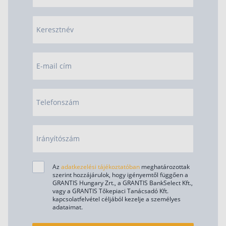
Keresztnév
E-mail cím
Telefonszám
Irányítószám
Az
adatkezelési tájékoztatóban
meghatározottak
szerint hozzájárulok, hogy igényemtől függően a
GRANTIS Hungary Zrt., a GRANTIS BankSelect Kft.,
vagy a GRANTIS Tőkepiaci Tanácsadó Kft.
kapcsolatfelvétel céljából kezelje a személyes
adataimat.