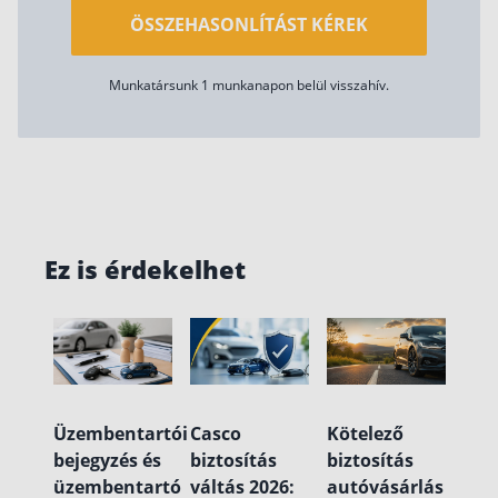
ÖSSZEHASONLÍTÁST KÉREK
Munkatársunk 1 munkanapon belül visszahív.
Ez is érdekelhet
Üzembentartói
Casco
Kötelező
bejegyzés és
biztosítás
biztosítás
üzembentartó
váltás 2026:
autóvásárlás