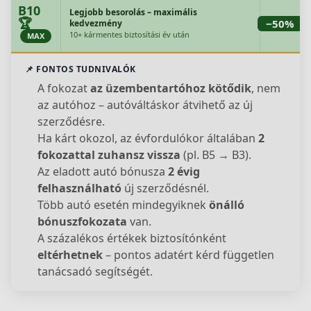
B10
Legjobb besorolás – maximális
🏆
−50%
kedvezmény
10+ kármentes biztosítási év után
MAX
📌 FONTOS TUDNIVALÓK
A fokozat
az üzembentartóhoz kötődik
, nem
az autóhoz – autóváltáskor átvihető az új
szerződésre.
Ha kárt okozol, az évfordulókor általában
2
fokozattal zuhansz vissza
(pl. B5 → B3).
Az eladott autó bónusza
2 évig
felhasználható
új szerződésnél.
Több autó esetén mindegyiknek
önálló
bónuszfokozata
van.
A százalékos értékek biztosítónként
eltérhetnek
– pontos adatért kérd független
tanácsadó segítségét.