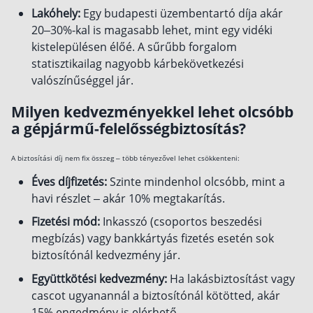
Lakóhely:
Egy budapesti üzembentartó díja akár
20–30%-kal is magasabb lehet, mint egy vidéki
kistelepülésen élőé. A sűrűbb forgalom
statisztikailag nagyobb kárbekövetkezési
valószínűséggel jár.
Milyen kedvezményekkel lehet olcsóbb
a gépjármű-felelősségbiztosítás?
A biztosítási díj nem fix összeg – több tényezővel lehet csökkenteni:
Éves díjfizetés:
Szinte mindenhol olcsóbb, mint a
havi részlet – akár 10% megtakarítás.
Fizetési mód:
Inkasszó (csoportos beszedési
megbízás) vagy bankkártyás fizetés esetén sok
biztosítónál kedvezmény jár.
Együttkötési kedvezmény:
Ha lakásbiztosítást vagy
cascot ugyanannál a biztosítónál kötötted, akár
15% engedmény is elérhető.