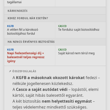
tagállamai
KÁRRENDEZÉS
KIHEZ FORDUL KÁR ESETÉN?
KGFB
CASCO
A vétlen fél a károkozó
Te fordulsz saját biztosítódhoz
biztosítójához fordul
HA NINCS ÉRVÉNYES BIZTOSÍTÁS
KGFB
CASCO
Napi fedezetlenségi díj +
Saját károd nem térül meg
balesetnél teljes regressz
igény
📌 ÖSSZEFOGLALÁS
A
KGFB a másoknak okozott károkat
fedezi –
nélküle jogellenesen közlekedsz.
A
Casco a saját autódat védi
– lopástól, elemi
kártól, saját hibás balesettől egyaránt.
A két biztosítás
nem helyettesíti egymást
–
teljes védelemhez mindkettő szükséges.