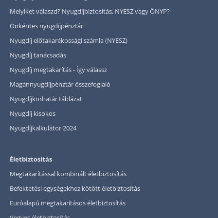
Szabad felhasználású hitel
Melyiket válaszd? Nyugdíjbiztosítás, NYESZ vagy ÖNYP?
Önkéntes nyugdíjpénztár
Lakáshitel
Nyugdíj előtakarékossági számla (NYESZ)
Hitelkiváltás
Nyugdíj tanácsadás
Babaváró hitel
Nyugdíj megtakarítás - Így válassz
Magánnyugdíjpénztár összefoglaló
Vagyonbiztosítások
Nyugdíjkorhatár táblázat
Kötelező biztosítás (KGFB)
Nyugdíj kisokos
Casco
Nyugdíjkalkulátor 2024
Utasbiztosítás
Lakásbiztosítás útmutató – Hogyan válassz?
Életbiztosítás
Lakásbiztosítás: válaszok az 50 leggyakoribb kér
Megtakarítással kombinált életbiztosítás
Minősített Fogyasztóbarát Otthonbiztosítás útm
Befektetési egységekhez kötött életbiztosítás
Euróalapú megtakarításos életbiztosítás
Blog
Vegyes életbiztosítás