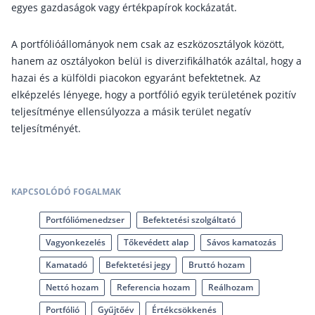
Nyugdíj kisokos – A magyar nyugdíjrendszer mű
egyes gazdaságok vagy értékpapírok kockázatát.
Egyszerű Állami Nyugdíjkalkulátor
Önkéntes Nyugdíjpénztárak hozamai
A portfólióállományok nem csak az eszközosztályok között,
hanem az osztályokon belül is diverzifikálhatók azáltal, hogy a
Nyugdíjbiztosítás
hazai és a külföldi piacokon egyaránt befektetnek. Az
elképzelés lényege, hogy a portfólió egyik területének pozitív
Nyugdíjbiztosítás vagy NYESZ? Melyik a jobb?
teljesítménye ellensúlyozza a másik terület negatív
Melyik a legolcsóbb nyugdíjbiztosítás?
teljesítményét.
Önkéntes nyugdíjpénztár vagy Nyugdíjbiztosítás
Nyugdíjbiztosítás adókedvezmény és adójóváírá
KAPCSOLÓDÓ FOGALMAK
KATA Nyugdíj: így használd ki az adókedvezmény
Nyugdíjbiztosítás kalkulátor
Portfóliómenedzser
Befektetési szolgáltató
Nyugdíjbiztosítás hozamok
Vagyonkezelés
Tőkevédett alap
Sávos kamatozás
Nyugdíjbiztosítás költségek
Kamatadó
Befektetési jegy
Bruttó hozam
Életbiztosítások
Nettó hozam
Referencia hozam
Reálhozam
Portfólió
Gyűjtőév
Értékcsökkenés
Balesetbiztosítás