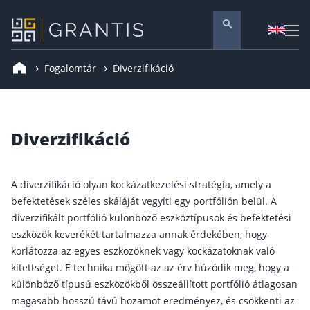
Fogalomtár
Diverzifikáció
Pénzügyi tanácsadás
Vállalati szolgáltatások
Nyugdíj előtakarékosság
Diverzifikáció
Önkéntes nyugdíjpénztár
Melyiket válaszd? Nyugdíjbiztosítás, NYESZ vagy
A diverzifikáció olyan kockázatkezelési stratégia, amely a
Nyugdíj előtakarékossági számla (NYESZ)
befektetések széles skáláját vegyíti egy portfólión belül. A
diverzifikált portfólió különböző eszköztípusok és befektetési
Nyugdíj tanácsadás 🪙
eszközök keverékét tartalmazza annak érdekében, hogy
Nyugdíj megtakarítás – Így válassz
korlátozza az egyes eszközöknek vagy kockázatoknak való
Magánnyugdíjpénztár összefoglaló
kitettséget. E technika mögött az az érv húzódik meg, hogy a
különböző típusú eszközökből összeállított portfólió átlagosan
Nyugdíjkorhatár táblázat és útmutató
magasabb hosszú távú hozamot eredményez, és csökkenti az