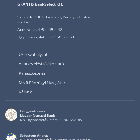
GRANTIS BankSelect Kft.
Székhely: 1061 Budapest, Paulay Ede utca
65. fszt.
Adószám: 24792549-2-42
Ügyfélszolgálat: +36 1 585 85 60
Üzletszabályzat
Adatkezelési tájékoztató
Panaszkezelés
MNB Pénzügyi Navigátor
Rólunk
Felügyeleti szerv
Magyar Nemzeti Bank
MNB nyilvántartási szám: 217020798185
Sebestyén András
a Független Biztosítási Alkuszok Magyarországi