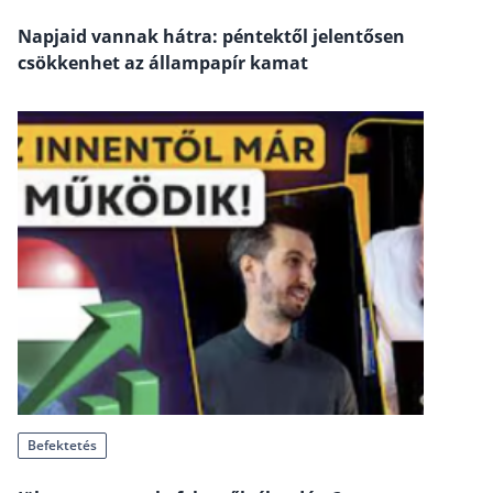
Szabad felhasználású hitel
Napjaid vannak hátra: péntektől jelentősen
Lakáshitel
csökkenhet az állampapír kamat
Hitelkiváltás
Babaváró hitel
Vagyonbiztosítások
Kötelező biztosítás (KGFB)
Casco
Utasbiztosítás
Lakásbiztosítás útmutató – Hogyan válassz?
Lakásbiztosítás: válaszok az 50 leggyakoribb kér
Minősített Fogyasztóbarát Otthonbiztosítás útm
Befektetés
Blog