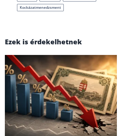
Kockázatmenedzsment
Csoportos életbiztosítás
Kockázati életbiztosítás 🛡
Euróalapú megtakarításos életbiztosítás
Ezek is érdekelhetnek
Megtakarítással kombinált életbiztosítás
Vegyes életbiztosítás
Befektetési egységekhez kötött életbiztosítás
Egészségbiztosítás
Egészségbiztosítás cégeknek
Magán egészségbiztosítás 💊
Betegbiztosítás
Egészségpénztár – Spórolj évi akár 150 ezer forin
Egészségbiztosítás kalkulátor