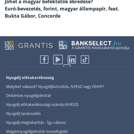
Jöhet a magyar befektetők ébredése?
Euró‑bevezetés, forint, magyar állampapír, feat.
Rólunk
Bukta Gábor, Concorde
Kapcsolat
Karrier
Nyugdíj előtakarékosság
Melyiket válaszd? Nyugdíjbiztosítás, NYESZ vagy ÖNYP?
Önkéntes nyugdíjpénztár
Nyugdíj előtakarékossági számla (NYESZ)
Nyugdíj tanácsadás
Nyugdíj megtakarítás - Így válassz
Magánnyugdíjpénztár összefoglaló