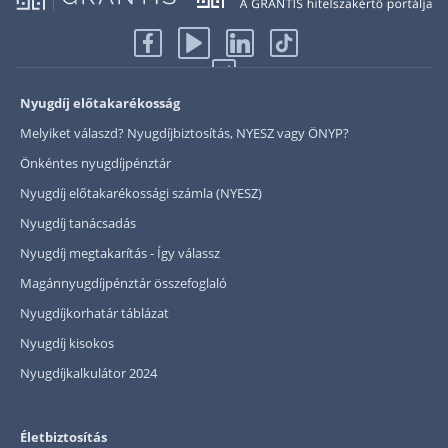
Rólunk
Kapcsolat
Nyugdíj előtakarékosság
Karrier
Melyiket válaszd? Nyugdíjbiztosítás, NYESZ vagy ÖNYP?
Önkéntes nyugdíjpénztár
Nyugdíj előtakarékossági számla (NYESZ)
Nyugdíj tanácsadás
Nyugdíj megtakarítás - Így válassz
Magánnyugdíjpénztár összefoglaló
Nyugdíjkorhatár táblázat
Nyugdíj kisokos
Nyugdíjkalkulátor 2024
Életbiztosítás