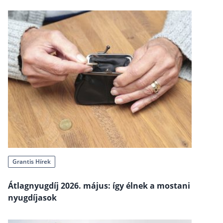
Befektetés
Állampapír
Legjobb befektetés
Részvény vásárlás
Befektetési alapok
TBSZ számla
ETF
Gyermek megtakarítás
Babakötvény kisokos 👶
Grantis Hírek
Lakástakarék
Átlagnyugdíj 2026. május: így élnek a mostani
Hitel
nyugdíjasok
Vállalkozói hitel