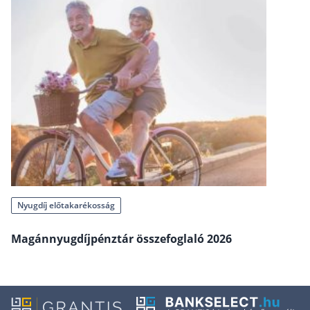
Szabad felhasználású hitel
Lakáshitel
Hitelkiváltás
Babaváró hitel
Vagyonbiztosítások
Kötelező biztosítás (KGFB)
Casco
Utasbiztosítás
Nyugdíj előtakarékosság
Lakásbiztosítás útmutató – Hogyan válassz?
Magánnyugdíjpénztár összefoglaló 2026
Lakásbiztosítás: válaszok az 50 leggyakoribb kér
Minősített Fogyasztóbarát Otthonbiztosítás útm
Blog