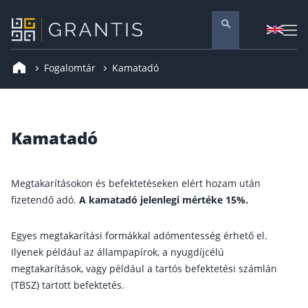
Fogalomtár
Kamatadó
Pénzügyi tanácsadás
Vállalati szolgáltatások
Nyugdíj előtakarékosság
Kamatadó
Önkéntes nyugdíjpénztár
Melyiket válaszd? Nyugdíjbiztosítás, NYESZ vagy
Megtakarításokon és befektetéseken elért hozam után
Nyugdíj előtakarékossági számla (NYESZ)
fizetendő adó.
A kamatadó jelenlegi mértéke 15%.
Nyugdíj tanácsadás 🪙
Egyes megtakarítási formákkal adómentesség érhető el.
Nyugdíj megtakarítás – Így válassz
Ilyenek például az állampapírok, a nyugdíjcélú
Magánnyugdíjpénztár összefoglaló
megtakarítások, vagy például a tartós befektetési számlán
(TBSZ) tartott befektetés.
Nyugdíjkorhatár táblázat és útmutató