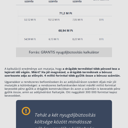
EUR Motiva
5,00%
4,66%
4,42%
6,02%
5,39%
Motiva – 455
4,57%
SIGNAL
4,40% –
3,38% –
2,92% –
IDUNA
5,73%
4,75%
4,30%
Nyugdíjprogram
SIGNAL
4,12% –
3,09% –
2,39% –
Nyugdíj Terv
5,73%
4,75%
4,08%
Plusz
Forrás: GRANTIS nyugdíjbiztosítás kalkulátor
VIENNA
4,22% –
3,51% –
3,02% –
Time
5,42%
4,73%
4,27%
Nyugdíjbiztosítás
A kalkuláció eredménye azt mutatja, hogy
a drágább termékkel több pénzed lesz a
lejárati idő végén. Miért? Ha jól megnézed, a drágább terméknek a bónusz
szerkezete adja az előnyét. 4 millió forinttal több gyűlik össze a bónusz számlán.
VIENNA
4,22% –
3,51% –
3,02% –
Time Erste
Ugyanakkor a rendszeres befizetéseken és az adójóváíráson szedett díjak már jól
5,42%
4,73%
4,27%
mutatják a különbséget: a rendszeres befizetéseiden közel másfél millió forinttal
Nyugdíjbiztosítás
kevesebb pénz gyűlik a drágább konstrukcióban és azon a számlán is kevesebb pénz
gyűlik össze, amin az adójóváírást fialtatják. Ott nagyjából 300 000 forinttal kapsz
VIENNA
kevesebbet.
3,91% –
3,25% –
2,83% –
Time Select
5,11%
4,46%
4,09%
Nyugdíjbiztosítás
Harmónia
Tehát a két nyugdíjbiztosítás
3,93%
3,30%
2,91%
Classic
költsége között mindössze