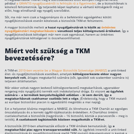
például
a GRANTIS nyugdíjszakértői is felhívják rá a figyelmedet
, de a biztosítóknak is
kötelező feltüntetniük. Így teljesebb képet kaphatsz a várható költségekről még az
előtt, hogy elindítanál egy nyugdíj szerződést.
Sőt, ma már nem csak a hagyományos és a befektetési egységekhez kötött
nyugdíjbiztosítások esetén kötelesek a biztosítók TKM-et feltüntetni.
A magyar biztosítók mellett
a hazai nyugdíjpénztárak is közlik az
önkéntes
nyugdíjpénztári megtakarításokra
vonatkozó teljes költségmutató értékeket.
Így a
nyugdíjbiztosítások költségeit már nem csak egymással, hanem az önkéntes
nyugdíjpénztárak költségeivel is összehasonlíthatod.
Miért volt szükség a TKM
bevezetésére?
A TKM-et
2010-ben vezette be a Magyar Biztosítók Szövetsége (MABISZ)
a unit-linked
élet- és nyugdíjbiztosítások esetében, amelyek
költségszerkezete ekkor nagyon
bonyolult volt,
átlagos megtakarító számára (sőt, igazából sok szakember számára is)
teljesen átláthatatlan.
Már ekkor voltak nagyon kedvező költségszerkezetű megtakarítások, ugyanakkor
rengeteg más nyugdíjcélú termék volt indokolatlanul drága. Ez viszont
az ügyfelek
számára – a termékek bonyolultságából adódóan – ki sem derült, így a
megtakarításnak csakhamar csalódás lett a vége.
(Érdekesség, hogy a TKM mutató
az európai biztosítási piacon is egyedülálló megoldás a mai napig).
Ezt a helyzetet kívánta megoldani a MABISZ, és létrehozta a TKM Chartát az egységes
önszabályozás és a korrekt ügyfél-tájékoztatás érdekében. A Chartához önként
csatlakozhattak a biztosítók (nagyrészük – 16 biztosító, köztük a piacvezetők – meg is
tették).
A csatlakozott tagbiztosítók közösen megalkották a TKM-et.
A biztosítók 2010-ben alkalmazták először a TKM értékek bemutatását, így
a
megtakarítási piac egyre transzparensebbé vált.
Az ügyfelek innentől a unit-linked
életbiztosítások és nyugdíjbiztosítások mellé TKM mutató dokumentumot is kaptak a