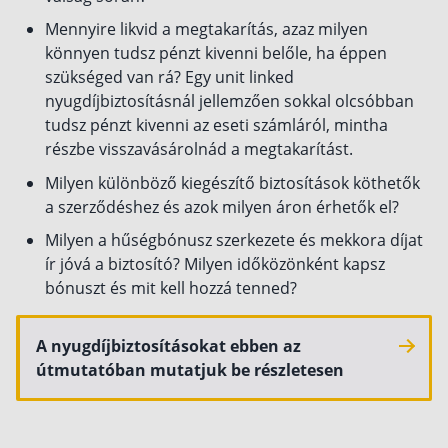
Mennyire likvid a megtakarítás, azaz milyen
könnyen tudsz pénzt kivenni belőle, ha éppen
szükséged van rá? Egy unit linked
nyugdíjbiztosításnál jellemzően sokkal olcsóbban
tudsz pénzt kivenni az eseti számláról, mintha
részbe visszavásárolnád a megtakarítást.
Milyen különböző kiegészítő biztosítások köthetők
a szerződéshez és azok milyen áron érhetők el?
Milyen a hűségbónusz szerkezete és mekkora díjat
ír jóvá a biztosító? Milyen időközönként kapsz
bónuszt és mit kell hozzá tenned?
A nyugdíjbiztosításokat ebben az
útmutatóban mutatjuk be részletesen