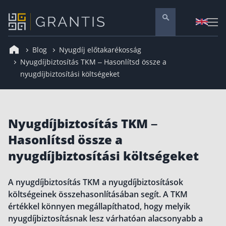
Blog
Nyugdíj előtakarékosság
Pénzügyi tanácsadás
Nyugdíjbiztosítás TKM – Hasonlítsd össze a
nyugdíjbiztosítási költségeket
Vállalati szolgáltatások
Nyugdíj előtakarékosság
Önkéntes nyugdíjpénztár
Nyugdíjbiztosítás TKM –
Melyiket válaszd? Nyugdíjbiztosítás, NYESZ vagy
ÖNYP?
Hasonlítsd össze a
Nyugdíj előtakarékossági számla (NYESZ)
nyugdíjbiztosítási költségeket
Nyugdíj tanácsadás 🪙
Nyugdíj megtakarítás – Így válassz
A nyugdíjbiztosítás TKM a nyugdíjbiztosítások
költségeinek összehasonlításában segít. A TKM
Magánnyugdíjpénztár összefoglaló
értékkel könnyen megállapíthatod, hogy melyik
Nyugdíjkorhatár táblázat és útmutató
nyugdíjbiztosításnak lesz várhatóan alacsonyabb a
Nyugdíj kisokos – A magyar nyugdíjrendszer