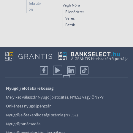
február
Végh Nóra
28.
Ellenőrizte:
Veres
Patrik
Nyugdíj előtakarékosság
Melyiket válaszd? Nyugdíjbiztosítás, NYESZ vagy ÖNYP?
Önkéntes nyugdíjpénztár
Nyugdíj előtakarékossági számla (NYESZ)
Nyugdíj tanácsadás
Nyugdíj megtakarítás - Így válassz