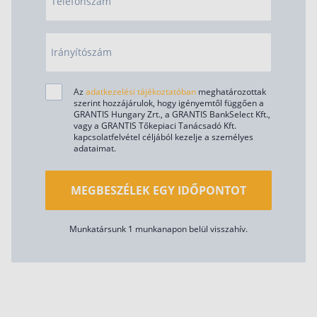
Telefonszám
Irányítószám
Az
adatkezelési tájékoztatóban
meghatározottak
szerint hozzájárulok, hogy igényemtől függően a
GRANTIS Hungary Zrt., a GRANTIS BankSelect Kft.,
vagy a GRANTIS Tőkepiaci Tanácsadó Kft.
kapcsolatfelvétel céljából kezelje a személyes
adataimat.
MEGBESZÉLEK EGY IDŐPONTOT
Munkatársunk 1 munkanapon belül visszahív.