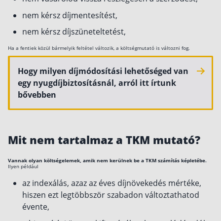
nem kérsz díjmentesítést,
nem kérsz díjszüneteltetést,
Ha a fentiek közül bármelyik feltétel változik, a költségmutató is változni fog.
Hogy milyen díjmódosítási lehetőséged van
egy nyugdíjbiztosításnál, arról itt írtunk
bővebben
Mit nem tartalmaz a TKM mutató?
Vannak olyan költségelemek, amik nem kerülnek be a TKM számítás képletébe.
Ilyen például
az indexálás, azaz az éves díjnövekedés mértéke,
hiszen ezt legtöbbször szabadon változtathatod
évente,