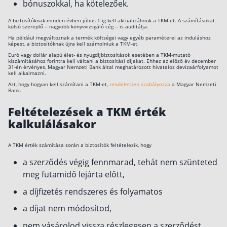
bónuszokkal, ha kötelezőek.
A biztosítóknak minden évben július 1-ig kell aktualizálniuk a TKM-et. A számításokat
külső szereplő – nagyobb könyvvizsgáló cég – is auditálja.
Ha például megváltoznak a termék költségei vagy egyéb paraméterei az induláshoz
képest, a biztosítóknak újra kell számolniuk a TKM-et.
Euró vagy dollár alapú élet- és nyugdíjbiztosítások esetében a TKM-mutató
kiszámításához forintra kell váltani a biztosítási díjakat. Ehhez az előző év december
31-én érvényes, Magyar Nemzeti Bank által meghatározott hivatalos devizaárfolyamot
kell alkalmazni.
Azt, hogy hogyan kell számítani a TKM-et,
rendeletben szabályozza
a Magyar Nemzeti
Bank.
Feltételezések a TKM érték
kalkulálásakor
A TKM érték számítása során a biztosítók feltételezik, hogy
a szerződés végig fennmarad, tehát nem szünteted
meg futamidő lejárta előtt,
a díjfizetés rendszeres és folyamatos
a díjat nem módosítod,
nem vásárolod vissza részlegesen a szerződést,