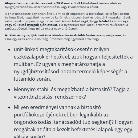
Alapvetően nem érdemes csak a TKM mutatóból kiindulnod
, amikor élet- és
nyugdíjbiztosítások összehasonlítása vagy kiválasztása a célod.
A TKM mindössze egy olyan érték, ami segít eligazodni a biztosítási költségek között
és hogy lásd, nagyjából mennyibe kerülnek a biztosítások és pénztári megtakarítások
akkor, amikor éppen vizsgálod azokat. Abban tehát
segít, hogy lefüleld a túl drága
vagy túl olcsó nyugdíj ajánlatokat.
Ha ilyenekkel találkozol, érdemes rákérdezni a
tanácsadódnál, hogy mi az oka a nagy eltérésnek.
Az élet- és nyugdíjbiztosítások kiválasztásának több fontos szempontja van
, és
csak egy ezek közül a költség. Érdemes még figyelned arra, hogy
unit-linked megtakarítások esetén milyen
eszközalapok érhetők el, azok hogyan teljesítettek a
múltban. Ez ugyanis meghatározhatja a
nyugdíjbiztosításod hozam termelő képességét a
futamidő során.
Mennyire stabil és megbízható a biztosító? Tagja a
viszontbiztosítási rendszernek?
Milyen eredményei vannak a biztosító
portfóliókezelőjének (ebben leginkább az
öngondoskodási tanácsadód tud segíteni)? Hogyan
reagáltak az általa kezelt befektetési alapok egy-egy
válság során?