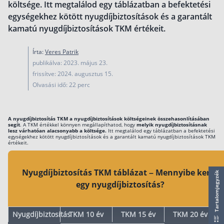
költsége. Itt megtalálod egy táblázatban a befektetési
működése
egységekhez kötött nyugdíjbiztosítások és a garantált
Egyszerű Állami Nyugdíjkalkulátor
kamatú nyugdíjbiztosítások TKM értékeit.
Önkéntes Nyugdíjpénztárak hozamai
Írta:
Veres Patrik
Nyugdíjbiztosítás
publikálva: 2023. május 23.
Nyugdíjbiztosítás vagy NYESZ? Melyik a jobb?
frissítve: 2024. augusztus 15.
Olvasási idő: 22 perc
Melyik a legolcsóbb nyugdíjbiztosítás?
Önkéntes nyugdíjpénztár vagy Nyugdíjbiztosítás
A nyugdíjbiztosítás TKM a nyugdíjbiztosítások költségeinek összehasonlításában
Nyugdíjbiztosítás adókedvezmény és adójóváírá
segít
. A TKM értékkel könnyen megállapíthatod, hogy
melyik nyugdíjbiztosításnak
lesz várhatóan alacsonyabb a költsége.
Itt megtalálod egy táblázatban a befektetési
egységekhez kötött nyugdíjbiztosítások és a garantált kamatú nyugdíjbiztosítások TKM
KATA Nyugdíj: így használd ki az adókedvezmény
értékeit.
Nyugdíjbiztosítás kalkulátor
Nyugdíjbiztosítás hozamok
Nyugdíjbiztosítás TKM táblázat – Mennyibe kerül
Tartalomjegyzék
Nyugdíjbiztosítás költségek
egy nyugdíjbiztosítás?
Életbiztosítások
Nyugdíjbiztosítás
TKM 10 év
TKM 15 év
TKM 20 év
Balesetbiztosítás