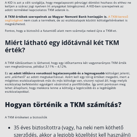
A KID is azt a célt szolgálja, hogy megalapozott pénzügyi döntést hozhass és ehhez ne
kelljen a száraz jogi nyelven írt anyagokat böngészned. A KID-ben szerepelnek az
adott termékkel kapcsolatos TKM adatok is.
A TKM értékek szerepelnek az Magyar Nemzeti Bank honlapján is.
A TKM-kereső
segítségével
nem csak a termékek, de az eszközalapok közötti költségeltéréseket is
megnézheted.
Fontos, hogy a biztosító a futamidő alatt nem számolja neked újra a TKM-et.
Miért látható egy időtávnál két TKM
érték?
A TKM táblázatban is láthatod, hogy egy időtartamra két vagyonarányos TKM érték
van meghatározva, például 3,11% – 4,12%.
Ez
az adott időtávra vonatkozó legalacsonyabb és a legmagasabb
költséget jelenti,
ami „elérhető” az adott megtakarítással. Azért kell egy tól-ig értéket megadni, mert a
mögöttes eszközalapoknak más és más költsége van, viszont rajtad áll, hogy melyik
eszközalap befektetési egységeit vásárolod a portfóliódba. Így amit pontosan meg
lehet állapítani, hogy mekkora lenne a költség a legolcsóbb és a legdrágább
eszközalapokkal.
Hogyan történik a TKM számítás?
A TKM értékeket a biztosítók
35 éves biztosítottra (vagy, ha neki nem köthető
szerződés, akkor a legjobb közelítést kell használni)