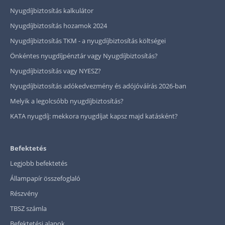
Nyugdíjbiztosítás kalkulátor
Nyugdíjbiztosítás hozamok 2024
Nyugdíjbiztosítás TKM - a nyugdíjbiztosítás költségei
Önkéntes nyugdíjpénztár vagy Nyugdíjbiztosítás?
Nyugdíjbiztosítás vagy NYESZ?
Nyugdíjbiztosítás adókedvezmény és adójóváírás 2026-ban
Melyik a legolcsóbb nyugdíjbiztosítás?
KATA nyugdíj: mekkora nyugdíjat kapsz majd katásként?
Befektetés
Legjobb befektetés
Állampapír összefoglaló
Részvény
TBSZ számla
Befektetési alapok