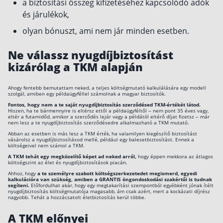
a biztosítási összeg kifizetéséhez kapcsolódó adók
és járulékok,
olyan bónuszt, ami nem jár minden esetben.
Ne válassz nyugdíjbiztosítást
kizárólag a TKM alapján
Ahogy fentebb bemutattam neked, a teljes költségmutató kalkulálására egy modell
szolgál, amiben egy példaügyféllel számolnak a magyar biztosítók.
Fontos, hogy nem a te saját nyugdíjbiztosítás szerződésed TKM-értékét látod.
Hiszen, ha te bármennyire is eltérsz ettől a példaügyféltől – nem pont 35 éves vagy,
eltér a futamidőd, amikor a szerződés lejár vagy a példától eltérő díjat fizetsz – már
nem lesz a te nyugdíjbiztosítás szerződésedre alkalmazható a TKM mutató.
Abban az esetben is más lesz a TKM érték, ha valamilyen kiegészítő biztosítást
vásárolsz a nyugdíjbiztosításod mellé, például egy balesetbiztosítást. Ennek a
költségeivel nem számol a TKM.
A TKM tehát egy megközelítő képet ad neked arról,
hogy éppen mekkora az átlagos
költségszint az élet és nyugdíjbiztosítások piacán.
Ahhoz, hogy
a te személyre szabott költségszerkezetedet megismerd, egyedi
kalkulációra van szükség, amiben a GRANTIS öngondoskodási szakértői is tudnak
segíteni.
Előfordulhat akár, hogy egy megtakarítási szempontból egyébként jónak ítélt
nyugdíjbiztosítás költségmutatója magasabb, ám csak azért, mert a kockázati díjrész
nagyobb. Tehát a hozzácsatolt életbiztosítás kerül többe.
A TKM előnyei