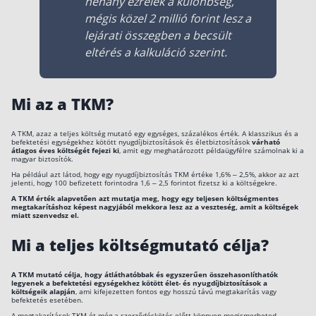
néhány ezrelék a különbség,
Jövőkulcs
3,93%
3,30%
2,91%
Classic
mégis közel 2 millió forint lesz a
lejárati összegben a becsült
3,47% –
2,54% –
Pension
2,20% –
4,81%
3,94%
Invest IV.
3,42%
eltérés a kalkuláció szerint.
3,95% –
2,79% –
Harmónia
2,44% –
5,55%
4,44%
Bónusz
4,12%
Mi az a TKM?
3,95% –
2,79% –
Jövőkulcs
2,44% –
5,52%
4,40%
Bonus
4,09%
A TKM, azaz a teljes költség mutató egy egységes, százalékos érték. A klasszikus és a
befektetési egységekhez kötött nyugdíjbiztosítások és életbiztosítások
várható
átlagos éves költségét fejezi ki
, amit egy meghatározott példaügyfélre számolnak ki a
magyar biztosítók.
Ha például azt látod, hogy egy nyugdíjbiztosítás TKM értéke 1,6% – 2,5%, akkor az azt
jelenti, hogy 100 befizetett forintodra 1,6 – 2,5 forintot fizetsz ki a költségekre.
A TKM érték alapvetően azt mutatja meg, hogy egy teljesen költségmentes
megtakarításhoz képest nagyjából mekkora lesz az a veszteség, amit a költségek
miatt szenvedsz el.
Mi a teljes költségmutató célja?
A TKM mutató célja, hogy átláthatóbbak és egyszerűen összehasonlíthatók
legyenek a befektetési egységekhez kötött élet- és nyugdíjbiztosítások a
költségeik alapján
, ami kifejezetten fontos egy hosszú távú megtakarítás vagy
befektetés esetében.
A megtakarítások TKM-ét még a szerződéskötés előtt könnyen megismerheted,