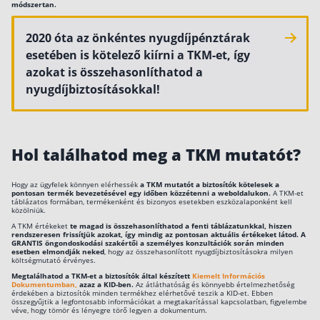
módszertan.
2020 óta az önkéntes nyugdíjpénztárak
esetében is kötelező kiírni a TKM-et, így
azokat is összehasonlíthatod a
nyugdíjbiztosításokkal!
Hol találhatod meg a TKM mutatót?
Hogy az ügyfelek könnyen elérhessék
a TKM mutatót a biztosítók kötelesek a
pontosan termék bevezetésével egy időben közzétenni a weboldalukon.
A TKM-et
táblázatos formában, termékenként és bizonyos esetekben eszközalaponként kell
közölniük.
A TKM értékeket
te magad is összehasonlíthatod a fenti táblázatunkkal, hiszen
rendszeresen frissítjük azokat, így mindig az pontosan aktuális értékeket látod. A
GRANTIS öngondoskodási szakértői a személyes konzultációk során minden
esetben elmondják neked
, hogy az összehasonlított nyugdíjbiztosításokra milyen
költségmutató érvényes.
Megtalálhatod a TKM-et a biztosítók által készített
Kiemelt Információs
Dokumentumban,
azaz a KID-ben.
Az átláthatóság és könnyebb értelmezhetőség
érdekében a biztosítók minden termékhez elérhetővé teszik a KID-et. Ebben
összegyűjtik a legfontosabb információkat a megtakarítással kapcsolatban, figyelembe
véve, hogy tömör és lényegre törő legyen a dokumentum.