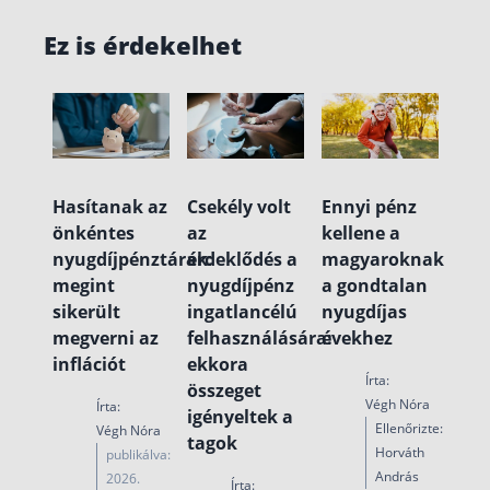
Ez is érdekelhet
Hasítanak az
Csekély volt
Ennyi pénz
önkéntes
az
kellene a
nyugdíjpénztárak:
érdeklődés a
magyaroknak
megint
nyugdíjpénz
a gondtalan
sikerült
ingatlancélú
nyugdíjas
megverni az
felhasználására:
évekhez
inflációt
ekkora
Írta:
összeget
Végh Nóra
Írta:
igényeltek a
Ellenőrizte:
Végh Nóra
tagok
Horváth
publikálva:
András
2026.
Írta: