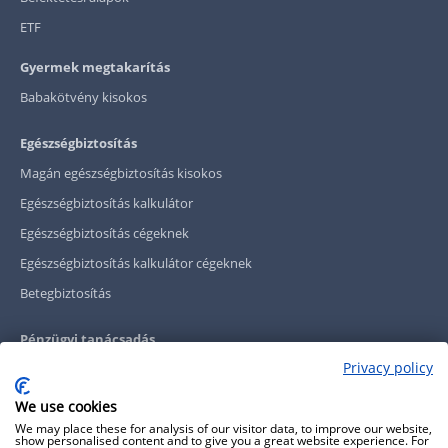
ETF
Gyermek megtakarítás
Babakötvény kisokos
Egészségbiztosítás
Magán egészségbiztosítás kisokos
Egészségbiztosítás kalkulátor
Egészségbiztosítás cégeknek
Egészségbiztosítás kalkulátor cégeknek
Betegbiztosítás
Pénzügyi tanácsadás
Privacy policy
Vállalati szolgáltatások
Grantis Financial Wellbeing
We use cookies
We may place these for analysis of our visitor data, to improve our website,
show personalised content and to give you a great website experience. For