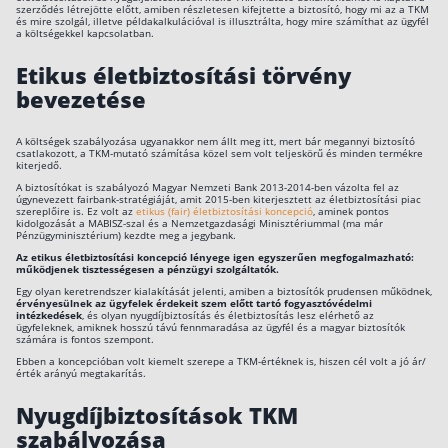
szerződés létrejötte előtt, amiben részletesen kifejtette a biztosító, hogy mi az a TKM
és mire szolgál, illetve példakalkulációval is illusztrálta, hogy mire számíthat az ügyfél
a költségekkel kapcsolatban.
Etikus életbiztosítási törvény
bevezetése
A költségek szabályozása ugyanakkor nem állt meg itt, mert bár megannyi biztosító
csatlakozott, a TKM-mutató számítása közel sem volt teljeskörű és minden termékre
kiterjedő.
A biztosítókat is szabályozó Magyar Nemzeti Bank 2013-2014-ben vázolta fel az
úgynevezett fairbank-stratégiáját, amit 2015-ben kiterjesztett az életbiztosítási piac
szereplőire is. Ez volt az
etikus (fair) életbiztosítási koncepció
, aminek pontos
kidolgozását a MABISZ-szal és a Nemzetgazdasági Minisztériummal (ma már
Pénzügyminisztérium) kezdte meg a jegybank.
Az etikus életbiztosítási koncepció lényege igen egyszerűen megfogalmazható:
működjenek tisztességesen a pénzügyi szolgáltatók.
Egy olyan keretrendszer kialakítását jelenti, amiben a biztosítók prudensen működnek,
érvényesülnek az ügyfelek érdekeit szem előtt tartó fogyasztóvédelmi
intézkedések
, és olyan nyugdíjbiztosítás és életbiztosítás lesz elérhető az
ügyfeleknek, amiknek hosszú távú fennmaradása az ügyfél és a magyar biztosítók
számára is fontos szempont.
Ebben a koncepcióban volt kiemelt szerepe a TKM-értéknek is, hiszen cél volt a jó ár/
érték arányú megtakarítás.
Nyugdíjbiztosítások TKM
szabályozása