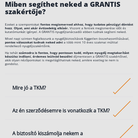
Miben segíthet neked a GRANTIS
szakértője?
Ezeket a szempontokat
fontos megismerned ahhoz, hogy tudatos pénzügyi döntést
hozz
.
Olyat, ami akár évtizedekig elkísér.
Viszont a fentiek megismerése időt és
kutatómunkát igényel. A GRANTIS nyugdíjtanácsadói ebben tudnak segíteni neked.
Mivel napi szinten foglalkozunk a nyugdíjbiztosítások független összehasonlításával,
pontos válaszokat tudnak neked adni
a több mint 10 éves szakmai múlttal
rendelkező nyugdíjszakértőink.
Ha tehát
számodra is fontos, hogy pontosan tudd, milyen nyugdíj megtakarítást
készülsz indítani, érdemes leülnöd beszélni
díjmentesen a GRANTIS szakértőivel,
akik olyan nézőpontokat is megvilágíthatnak neked, amikre esetleg te nem is
gondolsz.
Mire jó a TKM?
A teljes költségmutatóval gyorsan átláthatod, hogy
Az én szerződésemre is vonatkozik a TKM?
nagyjából mekkora a vagyonarányos költsége egy él
vagy nyugdíjbiztosításnak. A TKM érték abban segít,
hogy összehasonlíthasd az ajánlatokat és elkerüld a
Nem. A teljes költségmutatót egy példa alapján
A biztosító kiszámolja nekem a
indokolatlanul drága megtakarításokat.
számolják ki a biztosítók. Ha te vagy a szerződésed