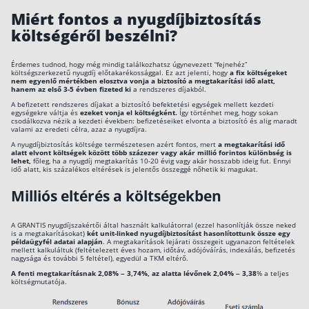
Groupama
Miért fontos a nyugdíjbiztosítás
1,89% –
1,83% –
1,79% –
Rólunk
Next
2,98%
2,92%
2,91%
költségéről beszélni?
Nyugdíjbiztosítás
Kapcsolat
K&H
Érdemes tudnod, hogy még mindig találkozhatsz úgynevezett “fejnehéz”
rendszeres
2,97% –
2,78% –
2,64% –
költségszerkezetű nyugdíj előtakarékossággal. Ez azt jelenti, hogy
a fix költségeket
Karrier
díjas
nem egyenlő mértékben elosztva vonja a biztosító a megtakarítási idő alatt,
3,67%
3,47%
3,33%
nyugdíjbiztosítás
hanem az első 3-5 évben fizeted ki
a rendszeres díjakból.
3
A befizetett rendszeres díjakat a biztosító befektetési egységek mellett kezdeti
egységekre váltja és
ezeket vonja el költségként.
Így történhet meg, hogy sokan
csodálkozva nézik a kezdeti években: befizetéseiket elvonta a biztosító és alig maradt
PostaNyugdíj
4,48%
4,27%
4,10%
valami az eredeti célra, azaz a nyugdíjra.
Aranytartalék
A nyugdíjbiztosítás költsége természetesen azért fontos, mert
a megtakarítási idő
alatt elvont költségek között több százezer vagy akár millió forintos különbség is
PostaNyugdíj
lehet,
főleg, ha a nyugdíj megtakarítás 10-20 évig vagy akár hosszabb ideig fut. Ennyi
2,77%
2,49%
2,25%
Prémium
idő alatt, kis százalékos eltérések is jelentős összeggé nőhetik ki magukat.
4,09% –
3,31% –
MetLife
2,87% –
Milliós eltérés a költségekben
5,22%
4,48%
Nyugdíjprogram
4,05%
MetLife
A GRANTIS nyugdíjszakértői által használt kalkulátorral (ezzel hasonlítják össze neked
4,05% –
3,56% –
3,16% –
is a megtakarításokat)
két unit-linked nyugdíjbiztosítást hasonlítottunk össze egy
Nyugdíjprogram
4,92%
4,46%
4,06%
példaügyfél adatai alapján
. A megtakarítások lejárati összegeit ugyanazon feltételek
€
mellett kalkuláltuk (feltételezett éves hozam, időtáv, adójóváírás, indexálás, befizetés
nagysága és további 5 feltétel), egyedül a TKM eltérő.
3,50% –
3,14% –
2,85% –
A fenti megtakarításnak 2,08% – 3,74%, az alatta lévőnek 2,04% – 3,38
% a teljes
Motiva
5,24%
4,87%
4,59%
költségmutatója.
3,34% –
3,00% –
2,75% –