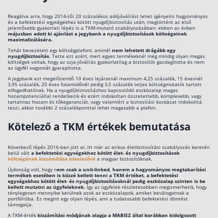
Reagálva arra, hogy 2014-től 20 százalékos adójóváírást lehet igényelni hagyományos
és a befektetési egységekhez kötött nyugdíjbiztosítás után, megtörtént az első
jelentősebb gyakorlati lépés is a TKM-mutató szabályozásában: ebben az évben
májusban adott ki ajánlást a jegybank a nyugdíjbiztosítások költségeinek
maximalizálására.
Tehát bevezetett egy költségplafont, aminél
nem lehetett drágább egy
nyugdíjbiztosítás
. Tette ezt azért, mert egyes termékeknél még mindig olyan magas
költségek voltak, hogy az szja-jóváírás gyakorlatilag a biztosítót gazdagította és nem
az ügyfél vagyonát gyarapította.
A jegybank ezt megelőzendő 10 éves lejáratnál maximum 4,25 százalék, 15 évesnél
3,95 százalék, 20 éves futamidőnél pedig 3,5 százalék teljes költségmutatót tartott
elfogadhatónak. Ha a nyugdíjbiztosításhoz kapcsolódó eszközalap magas
hozampotenciállal rendelkezik és ezért indokoltan összetettebb, komplexebb, vagy
tartalmaz hozam és tőkegaranciát, vagy valamiért a biztosítási kockázat indokolttá
teszi, akkor további 2 százalékponttal lehet magasabb a plafon.
Kötelező a TKM értékek bemutatása
Következő lépés 2016-ban jött el, itt már az etikus életbiztosítási szabályozás keretén
belül vált
a befektetési egységekhez kötött élet- és nyugdíjbiztosítások
költségének kiszámítása kötelezővé
a magyar biztosítóknak.
Újdonság volt, hogy n
em csak a unit-linked, hanem a hagyományos megtakarítási
termékek esetében is közzé kellett tenni a TKM értéket, a befektetési
egységekhez kötött élet- és nyugdíjbiztosításoknál pedig eszközalap szinten is be
kellett mutatni az ügyfeleknek.
Így az ügyfelek részletesebben megismerhetik, hogy
ténylegesen mennyibe kerülnek azok az eszközalapok, amiket beválogatnak a
portfólióba. Ez megint egy olyan lépés, ami a tudatosabb befektetési döntést
támogatja.
A TKM-érték
kiszámítási módjának alapja a MABISZ által korábban kidolgozott