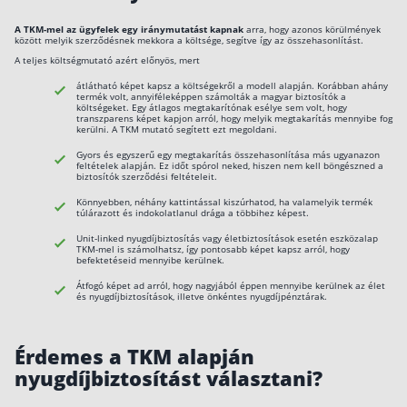
A TKM-mel az ügyfelek egy iránymutatást kapnak
arra, hogy azonos körülmények
között melyik szerződésnek mekkora a költsége, segítve így az összehasonlítást.
A teljes költségmutató azért előnyös, mert
átlátható képet kapsz a költségekről a modell alapján. Korábban ahány
termék volt, annyiféleképpen számolták a magyar biztosítók a
költségeket. Egy átlagos megtakarítónak esélye sem volt, hogy
transzparens képet kapjon arról, hogy melyik megtakarítás mennyibe fog
kerülni. A TKM mutató segített ezt megoldani.
Gyors és egyszerű egy megtakarítás összehasonlítása más ugyanazon
feltételek alapján. Ez időt spórol neked, hiszen nem kell böngészned a
biztosítók szerződési feltételeit.
Könnyebben, néhány kattintással kiszúrhatod, ha valamelyik termék
túlárazott és indokolatlanul drága a többihez képest.
Unit-linked nyugdíjbiztosítás vagy életbiztosítások esetén eszközalap
TKM-mel is számolhatsz, így pontosabb képet kapsz arról, hogy
befektetéseid mennyibe kerülnek.
Átfogó képet ad arról, hogy nagyjából éppen mennyibe kerülnek az élet
és nyugdíjbiztosítások, illetve önkéntes nyugdíjpénztárak.
Érdemes a TKM alapján
nyugdíjbiztosítást választani?