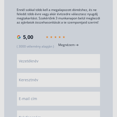
Ennél sokkal több kell a megalapozott döntéshez, és ne
feledd: több évre vagy akár évtizedre választasz nyugdíj
megtakarítást. Szakértőnk 3 munkanapon belül megkezdi
az ajánlatok összehasonítását a te szempontjaid szerint!
5,00
Megnézem
( 3000 vélemény alapján )
Vezetéknév
Keresztnév
E-mail cím