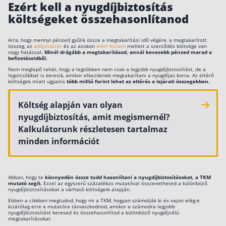
Ezért kell a nyugdíjbiztosítás
5,00%
4,22%
Adójóváírással
3,72%
Szabad felhasználású hitel
vegyes
költségeket összehasonlítanod
életbiztosítás
Lakáshitel
Groupama
Arra, hogy mennyi pénzed gyűlik össze a megtakarítási idő végére, a megtakarított
Hitelkiváltás
összeg, az
Easy
adójóváírás
és az azokon
elért hozam
mellett a szerződés költsége van
nagy hatással
.
Minél drágább a megtakarításod, annál kevesebb pénzed marad a
9,55%
9,70%
Nyugdíjbiztosítás
9,13%
befizetéseidből.
Babaváró hitel
(hagyományos
Nem meglepő tehát, hogy a legtöbben nem csak a legjobb nyugdíjbiztosítást, de a
nyugdíjbiztosításként)
legolcsóbbat is keresik, amikor elkezdenek megtakarítani a nyugdíjas korra. Az eltérő
költségek miatt ugyanis
több millió forint lehet az eltérés a lejárati összegekben.
Vagyonbiztosítások
Groupama
Easy
Nyugdíjbiztosítás
Költség alapján van olyan
1,89% –
1,83% –
1,79% –
Kötelező biztosítás (KGFB)
(befektetési
2,98%
2,92%
nyugdíjbiztosítás, amit megismernél?
2,91%
egységekhez
Casco
kötött
Kalkulátorunk részletesen tartalmaz
nyugdíjbiztosításként)
minden információt
Utasbiztosítás
Groupama
3,24% –
2,38% –
1,91% –
Lakásbiztosítás útmutató – Hogyan válassz?
Életív
4,39%
3,54%
3,09%
Nyugdíjbiztosítás
Lakásbiztosítás: válaszok az 50 leggyakoribb
Abban, hogy te
könnyedén össze tudd hasonlítani a nyugdíjbiztosításokat, a TKM
kérdésre
mutató segít.
Ezzel az egyszerű százalékos mutatóval összevetheted a különböző
Groupama
nyugdíjbiztosításokat a várható költségeik alapján.
Minősített Fogyasztóbarát Otthonbiztosítás
Next
útmutató
Ebben a cikkben megtudod, hogy mi a TKM, hogyan számolják ki és vajon elég-e
9,55%
9,70%
Nyugdíjbiztosítás
9,13%
kizárólag erre a mutatóra támaszkodnod, amikor a számodra legjobb
(hagyományos
nyugdíjbiztosítást keresed és összehasonlítod a különböző nyugdíjcélú
nyugdíjbiztosításként)
megtakarításokat.
Blog