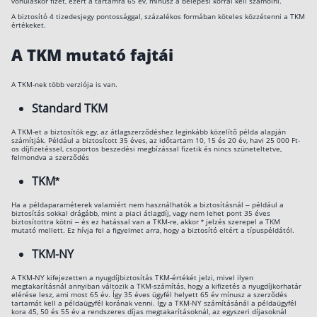
vonuláskor fizet, ezért a tartamra 65 év, mínusz a belépési korral kell számolni.
A biztosító 4 tizedesjegy pontossággal, százalékos formában köteles közzétenni a TKM
értékeket.
A TKM mutató fajtái
A TKM-nek több verziója is van.
Standard TKM
A TKM-et a biztosítók egy, az átlagszerződéshez leginkább közelítő példa alapján
számítják. Például a biztosított 35 éves, az időtartam 10, 15 és 20 év, havi 25 000 Ft-
os díjfizetéssel, csoportos beszedési megbízással fizetik és nincs szüneteltetve,
felmondva a szerződés
TKM*
Ha a példaparaméterek valamiért nem használhatók a biztosításnál – például a
biztosítás sokkal drágább, mint a piaci átlagdíj, vagy nem lehet pont 35 éves
biztosítottra kötni – és ez hatással van a TKM-re, akkor * jelzés szerepel a TKM
mutató mellett. Ez hívja fel a figyelmet arra, hogy a biztosító eltért a típuspéldától.
TKM-NY
A TKM-NY kifejezetten a nyugdíjbiztosítás TKM-értékét jelzi, mivel ilyen
megtakarításnál annyiban változik a TKM-számítás, hogy a kifizetés a nyugdíjkorhatár
elérése lesz, ami most 65 év. Így 35 éves ügyfél helyett 65 év mínusz a szerződés
tartamát kell a példaügyfél korának venni. Így a TKM-NY számításánál a példaügyfél
kora 45, 50 és 55 év a rendszeres díjas megtakarításoknál, az egyszeri díjasoknál