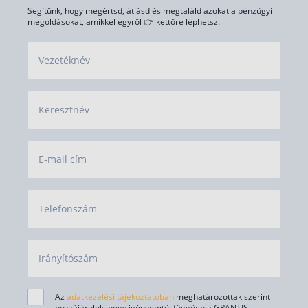
Segítünk, hogy megértsd, átlásd és megtaláld azokat a pénzügyi
megoldásokat, amikkel egyről 👉 kettőre léphetsz.
Vezetéknév
Keresztnév
E-mail cím
Telefonszám
Irányítószám
Az
adatkezelési tájékoztatóban
meghatározottak szerint
hozzájárulok, hogy igényemtől függően a GRANTIS