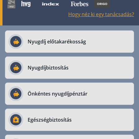
Nyugdíj kisokos – A magyar nyugdíjrendszer mű
Egyszerű Állami Nyugdíjkalkulátor
Hogy néz ki egy tanácsadás?
Önkéntes Nyugdíjpénztárak hozamai
Nyugdíjbiztosítás
Nyugdíj előtakarékosság
Nyugdíjbiztosítás vagy NYESZ? Melyik a jobb?
Melyik a legolcsóbb nyugdíjbiztosítás?
Önkéntes nyugdíjpénztár vagy Nyugdíjbiztosítás
Nyugdíjbiztosítás
Nyugdíjbiztosítás adókedvezmény és adójóváírá
KATA Nyugdíj: így használd ki az adókedvezmény
Önkéntes nyugdíjpénztár
Nyugdíjbiztosítás kalkulátor
Nyugdíjbiztosítás hozamok
Nyugdíjbiztosítás költségek
Egészségbiztosítás
Életbiztosítások
Balesetbiztosítás