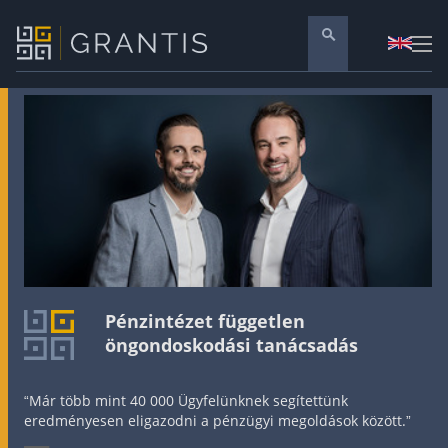
Pénzügyi tanácsadás
Vállalati szolgáltatások
Nyugdíj előtakarékosság
Önkéntes nyugdíjpénztár
Melyiket válaszd? Nyugdíjbiztosítás, NYESZ vagy
Nyugdíj előtakarékossági számla (NYESZ)
Nyugdíj tanácsadás 🪙
Pénzintézet független
öngondoskodási tanácsadás
Nyugdíj megtakarítás – Így válassz
Magánnyugdíjpénztár összefoglaló
“Már több mint 40 000 Ügyfelünknek segítettünk
Nyugdíjkorhatár táblázat és útmutató
eredményesen eligazodni a pénzügyi megoldások között.”