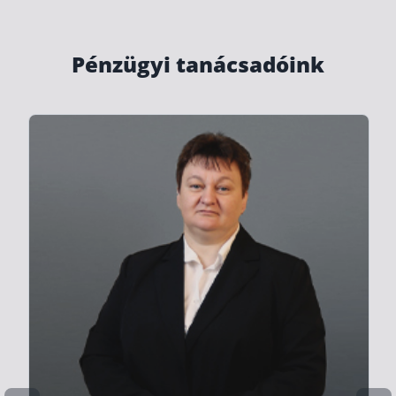
Szabad felhasználású hitel
Lakáshitel
Pénzügyi tanácsadóink
Hitelkiváltás
Babaváró hitel
Vagyonbiztosítások
Kötelező biztosítás (KGFB)
Casco
Utasbiztosítás
Lakásbiztosítás útmutató – Hogyan válassz?
Lakásbiztosítás: válaszok az 50 leggyakoribb kér
Minősített Fogyasztóbarát Otthonbiztosítás útm
Blog