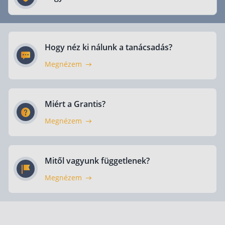
Befektetés
Állampapír
Hogy néz ki nálunk a tanácsadás?
Legjobb befektetés
Megnézem
Részvény vásárlás
Befektetési alapok
TBSZ számla
Miért a Grantis?
ETF
Megnézem
Gyermek megtakarítás
Babakötvény kisokos 👶
Mitől vagyunk függetlenek?
Lakástakarék
Megnézem
Hitel
Vállalkozói hitel