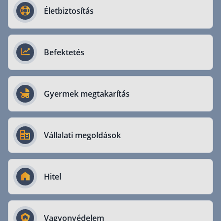
Életbiztosítás
Csoportos életbiztosítás
Kockázati életbiztosítás 🛡
Euróalapú megtakarításos életbiztosítás
Befektetés
Megtakarítással kombinált életbiztosítás
Vegyes életbiztosítás
Gyermek megtakarítás
Befektetési egységekhez kötött életbiztosítás
Egészségbiztosítás
Vállalati megoldások
Egészségbiztosítás cégeknek
Magán egészségbiztosítás 💊
Hitel
Betegbiztosítás
Egészségpénztár – Spórolj évi akár 150 ezer forin
Egészségbiztosítás kalkulátor
Vagyonvédelem