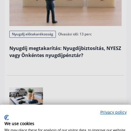
Nyugdíj előtakarékosság
Olvasási idő: 13 perc
Nyugdíj megtakarítás: Nyugdíjbiztosítás, NYESZ
vagy Önkéntes nyugdíjpénztár?
Privacy policy
Grantis Hírek
Olvasási idő: 12 perc
We use cookies
Üzembentartói bejegyzés és
We may place these for analysis of our visitor data, to improve our website,