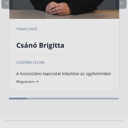
Rólunk
Kapcsolat
TANÁCSADÓ
Karrier
Csánó Brigitta
LEGFŐBB CÉLOM
A hosszútávú kapcsolat kiépítése az ügyfeleinkkel
Megnézem