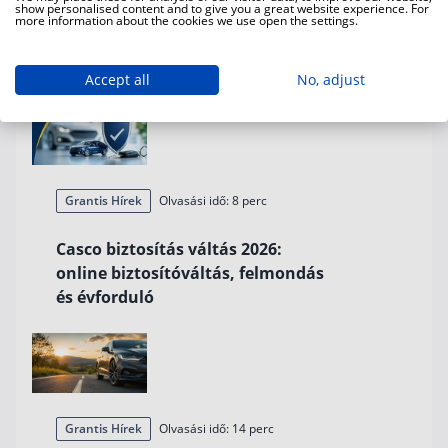
show personalised content and to give you a great website experience. For
üzembentartó váltás 2026: ára,
more information about the cookies we use open the settings.
menete, illetéke és szükséges
dokumentumok
Accept all
No, adjust
Grantis Hírek
Olvasási idő: 8 perc
Casco biztosítás váltás 2026:
online biztosítóváltás, felmondás
és évforduló
Grantis Hírek
Olvasási idő: 14 perc