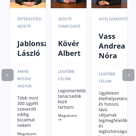
ÉRTÉKESÍTÉSI
VEZETŐ
HITELSZAKÉRTŐ
VEZETŐ
TANÁCSADÓ
Vass
Jablonszky
Kövér
Andrea
László
Albert
Nóra
AMIRE
LEGFŐBB
LEGFŐBB
BÜSZKE
CÉLOM
CÉLOM
VAGYOK
Legismertebb
Ügyfeleim
tanácsadók
Több mint
élethelyzetének
közé
300 ügyfél
és hosszú
tartozni
szavazott
távú
eddig
céljainak
Megnézem
bizalmat
legmegfelelőbb
nekem
és
legbiztonságosab
Megnézem