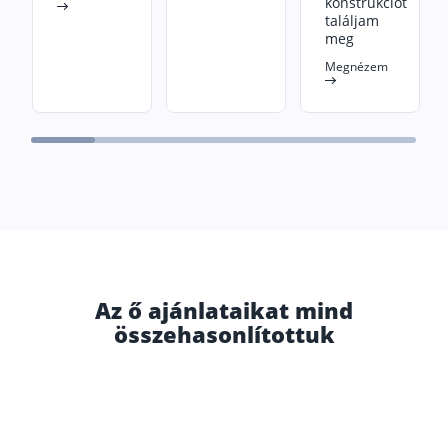
konstrukciót
találjam
meg
Megnézem
Az ő ajánlataikat mind
összehasonlítottuk