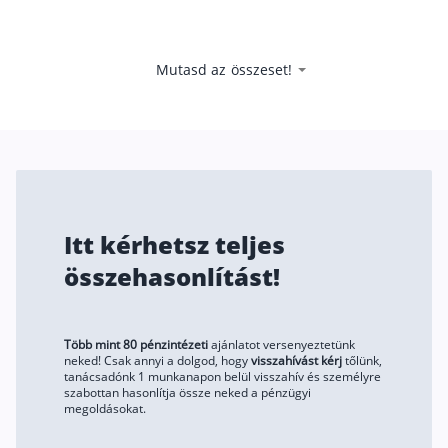
Mutasd az összeset!
Itt kérhetsz teljes
összehasonlítást!
Több mint 80 pénzintézeti
ajánlatot versenyeztetünk
neked! Csak annyi a dolgod, hogy
visszahívást kérj
tőlünk,
tanácsadónk 1 munkanapon belül visszahív és személyre
szabottan hasonlítja össze neked a pénzügyi
megoldásokat.