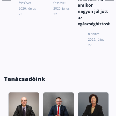
is
frissítve:
frissítve:
amikor
2026. június
2025. július
Rólunk
nagyon jól jött
23.
22.
az
Kapcsolat
egészségbiztosítás
Karrier
frissítve:
2025. július
22.
Tanácsadóink