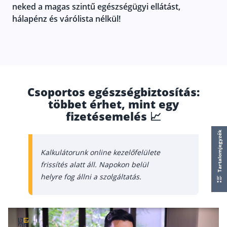
Nyugdíj kisokos – A magyar nyugdíjrendszer mű
neked a magas szintű egészségügyi ellátást,
Egyszerű Állami Nyugdíjkalkulátor
hálapénz és várólista nélkül!
Önkéntes Nyugdíjpénztárak hozamai
Nyugdíjbiztosítás
Nyugdíjbiztosítás vagy NYESZ? Melyik a jobb?
Csoportos egészségbiztosítás:
Melyik a legolcsóbb nyugdíjbiztosítás?
többet érhet, mint egy
Önkéntes nyugdíjpénztár vagy Nyugdíjbiztosítás
fizetésemelés 📈
Nyugdíjbiztosítás adókedvezmény és adójóváírá
Tartalomjegyzék
KATA Nyugdíj: így használd ki az adókedvezmény
Kalkulátorunk online kezelőfelülete
Nyugdíjbiztosítás kalkulátor
frissítés alatt áll. Napokon belül
Nyugdíjbiztosítás hozamok
helyre fog állni a szolgáltatás.
Nyugdíjbiztosítás költségek
Életbiztosítások
Balesetbiztosítás