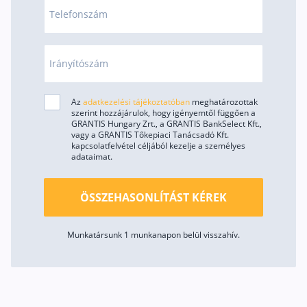
Telefonszám
Irányítószám
Az
adatkezelési tájékoztatóban
meghatározottak
szerint hozzájárulok, hogy igényemtől függően a
GRANTIS Hungary Zrt., a GRANTIS BankSelect Kft.,
vagy a GRANTIS Tőkepiaci Tanácsadó Kft.
kapcsolatfelvétel céljából kezelje a személyes
adataimat.
ÖSSZEHASONLÍTÁST KÉREK
Munkatársunk 1 munkanapon belül visszahív.