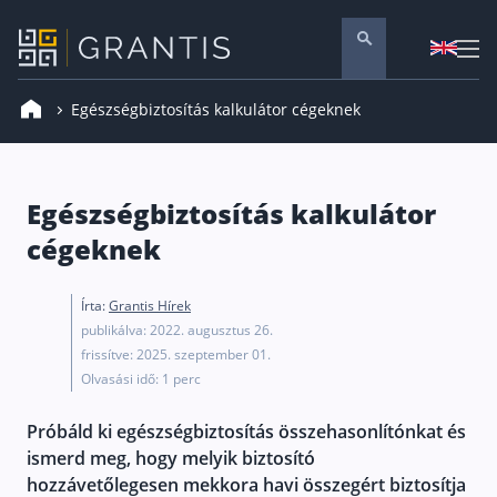
Egészségbiztosítás kalkulátor cégeknek
Pénzügyi tanácsadás
Vállalati szolgáltatások
Nyugdíj előtakarékosság
Egészségbiztosítás kalkulátor
Önkéntes nyugdíjpénztár
cégeknek
Melyiket válaszd? Nyugdíjbiztosítás, NYESZ vagy
Írta:
Grantis Hírek
Nyugdíj előtakarékossági számla (NYESZ)
publikálva: 2022. augusztus 26.
Nyugdíj tanácsadás 🪙
frissítve: 2025. szeptember 01.
Olvasási idő: 1 perc
Nyugdíj megtakarítás – Így válassz
Magánnyugdíjpénztár összefoglaló
Próbáld ki egészségbiztosítás összehasonlítónkat és
ismerd meg, hogy melyik biztosító
Nyugdíjkorhatár táblázat és útmutató
hozzávetőlegesen mekkora havi összegért biztosítja