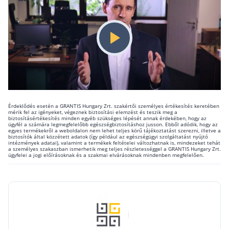
Csoportos életbiztosítás
Kockázati életbiztosítás 🛡
Euróalapú megtakarításos életbiztosítás
Megtakarítással kombinált életbiztosítás
Vegyes életbiztosítás
Befektetési egységekhez kötött életbiztosítás
Érdeklődés esetén a GRANTIS Hungary Zrt. szakértői személyes értékesítés keretében
mérik fel az igényeket, végeznek biztosítási elemzést és teszik meg a
biztosításértékesítés minden egyéb szükséges lépését annak érdekében, hogy az
ügyfél a számára legmegfelelőbb egészségbiztosításhoz jusson. Ebből adódik, hogy az
Egészségbiztosítás
egyes termékekről a weboldalon nem lehet teljes körű tájékoztatást szerezni, illetve a
biztosítók által közzétett adatok (így például az egészségügyi szolgáltatást nyújtó
intézmények adatai), valamint a termékek feltételei változhatnak is, mindezeket tehát
a személyes szakaszban ismerhetik meg teljes részletességgel a GRANTIS Hungary Zrt.
Egészségbiztosítás cégeknek
ügyfelei a jogi előírásoknak és a szakmai elvárásoknak mindenben megfelelően.
Magán egészségbiztosítás 💊
Betegbiztosítás
Egészségpénztár – Spórolj évi akár 150 ezer forin
Egészségbiztosítás kalkulátor