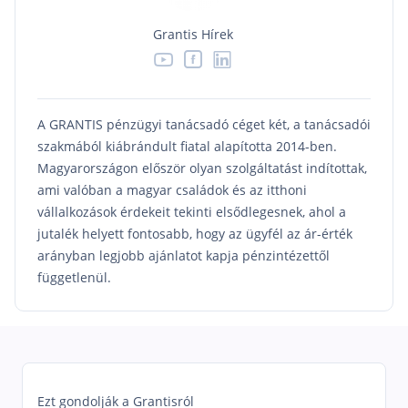
Befektetés
Grantis Hírek



Állampapír
Legjobb befektetés
A GRANTIS pénzügyi tanácsadó céget két, a tanácsadói
Részvény vásárlás
szakmából kiábrándult fiatal alapította 2014-ben.
Befektetési alapok
Magyarországon először olyan szolgáltatást indítottak,
TBSZ számla
ami valóban a magyar családok és az itthoni
vállalkozások érdekeit tekinti elsődlegesnek, ahol a
ETF
jutalék helyett fontosabb, hogy az ügyfél az ár-érték
Gyermek megtakarítás
arányban legjobb ajánlatot kapja pénzintézettől
függetlenül.
Babakötvény kisokos 👶
Lakástakarék
Hitel
Vállalkozói hitel
Ezt gondolják a Grantisról