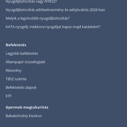
Nyugdíjbiztosítás vagy NYESZ?
Nyugdíjbiztosítás adókedvezmény és adójóváírás 2026-ban
Melyik a legolcsóbb nyugdíjbiztosítás?
KATA nyugdíj: mekkora nyugdíjat kapsz majd katásként?
Befektetés
Legjobb befektetés
Állampapír összefoglaló
Részvény
TBSZ számla
Befektetési alapok
ETF
Gyermek megtakarítás
Babakötvény kisokos