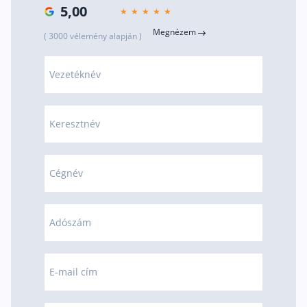
5,00
Megnézem
( 3000 vélemény alapján )
Vezetéknév
Keresztnév
Cégnév
Adószám
E-mail cím