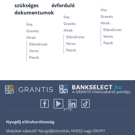
szükséges
évforduló
Írta:
dokumentumok
Grantis
Írta:
Hírek
Grantis
Írta:
Ellenőrizte:
Hírek
Grantis
Veres
Ellenőrizte:
Hírek
Patrik
Veres
Ellenőrizte:
Patrik
Veres
Patrik
Nyugdíj előtakarékosság
Melyiket válaszd? Nyugdíjbiztosítás, NYESZ vagy ÖNYP?