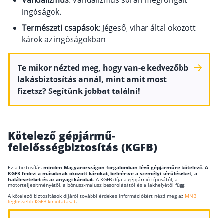
ingóságok.
Természeti csapások
: Jégeső, vihar által okozott
károk az ingóságokban
Te mikor nézted meg, hogy van-e kedvezőbb
lakásbiztosítás annál, mint amit most
fizetsz? Segítünk jobbat találni!
Kötelező gépjármű-
felelősségbiztosítás (KGFB)
Ez a biztosítás
minden Magyarországon forgalomban lévő gépjárműre kötelező
.
A
KGFB fedezi a másoknak okozott károkat, beleértve a személyi sérüléseket, a
haláleseteket és az anyagi károkat
. A KGFB díja a gépjármű típusától, a
motorteljesítményétől, a bónusz-malusz besorolásától és a lakhelyétől függ.
A kötelező biztosítások díjáról további érdekes információkért nézd meg az
MNB
legfrissebb KGFB kimutatását
.