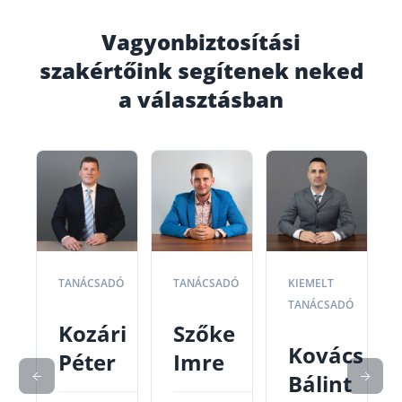
Vagyonbiztosítási
szakértőink segítenek neked
a választásban
TANÁCSADÓ
TANÁCSADÓ
KIEMELT
TANÁCSADÓ
Kozári
Szőke
Kovács
Péter
Imre
Bálint
nk