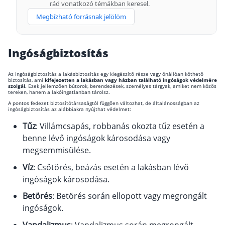
rád vonatkozó témákban keresel.
Rólunk
Megbízható forrásnak jelölöm
Kapcsolat
Ingóságbiztosítás
Karrier
Az ingóságbiztosítás a lakásbiztosítás egy kiegészítő része vagy önállóan köthető
biztosítás, ami
kifejezetten a lakásban vagy házban található ingóságok védelmére
szolgál.
Ezek jellemzően bútorok, berendezések, személyes tárgyak, amiket nem közös
tereken, hanem a lakóingatlanban tárolsz.
A pontos fedezet biztosítótársaságtól függően változhat, de általánosságban az
ingóságbiztosítás az alábbiakra nyújthat védelmet:
Tűz
:​ Villámcsapás, robbanás okozta tűz esetén a
benne lévő ingóságok károsodása vagy
megsemmisülése.
Víz
:​ Csőtörés, beázás esetén a lakásban lévő
ingóságok károsodása.
Betörés
:​ Betörés során ellopott vagy megrongált
ingóságok.
Vandalizmus
: Vandalizmus során megrongált