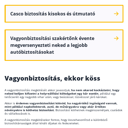
Casco biztosítás kisokos és útmutató
Vagyonbiztosítási szakértőnk évente
megversenyezteti neked a legjobb
autóbiztosításokat
Vagyonbiztosítás, ekkor köss
A vagyonbiztosítás megkötését akkor javasoljuk,
ha nem akarod kockáztatni, hogy
neked kelljen kifizetni a helyreállítási költségeket egy kár esetén
, például egy
tetőcserét egy nagyobb vihar után, vagy beázással, tűzvésszel járó károkat.
Akkor is
érdemes vagyonbiztosítást kötnöd, ha nagyértékű ingóságaid vannak,
mint például napkollektorok, autó, de műtárgyakra vagy akár értékes
növényekre is köthetsz biztosítást.
Biztosítást köthetnek magánszemélyek, családok
és vállalkozások is.
A vagyonbiztosítás megkötésekor fontos, hogy összehasonlítsd a különböző
biztosítótársaságok által kínált díjakat és fedezeteket.