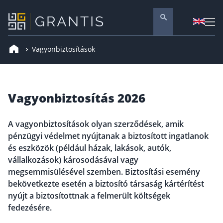
Vagyonbiztosítások
Pénzügyi tanácsadás
Vállalati szolgáltatások
Nyugdíj előtakarékosság
Vagyonbiztosítás 2026
Önkéntes nyugdíjpénztár
Melyiket válaszd? Nyugdíjbiztosítás, NYESZ vagy
A vagyonbiztosítások olyan szerződések, amik
ÖNYP?
pénzügyi védelmet nyújtanak a biztosított ingatlanok
Nyugdíj előtakarékossági számla (NYESZ)
és eszközök (például házak, lakások, autók,
Nyugdíj tanácsadás 🪙
vállalkozások) károsodásával vagy
megsemmisülésével szemben. Biztosítási esemény
Nyugdíj megtakarítás – Így válassz
bekövetkezte esetén a biztosító társaság kártérítést
Magánnyugdíjpénztár összefoglaló
nyújt a biztosítottnak a felmerült költségek
fedezésére.
Nyugdíjkorhatár táblázat és útmutató
Nyugdíj kisokos – A magyar nyugdíjrendszer