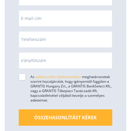
E-mail cím
Telefonszám
Irányítószám
Az
adatkezelési tájékoztatóban
meghatározottak
szerint hozzájárulok, hogy igényemtől függően a
GRANTIS Hungary Zrt., a GRANTIS BankSelect Kft.,
vagy a GRANTIS Tőkepiaci Tanácsadó Kft.
kapcsolatfelvétel céljából kezelje a személyes
adataimat.
ÖSSZEHASONLÍTÁST KÉREK