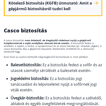
Kötelező biztosítás (KGFB) útmutató: Amit a
gépjármű biztosításról tudni kell
Casco biztosítás
A casco biztosítás
nem kötelező, de kiegészítő védelmet nyújt a gépjármű
tulajdonosának a saját autójában okozott károk esetén.
A biztosítás fedezi a
totálkárt, a lopást, a törést, a vandalizmust és az elemi károkat (pl. viharkár, jégkár). A
casco biztosítás díja a gépjármű típusától, életkorától, értékétől és a választott
önrésztől függ.
Ezen kívül az autóra köthetők még kiegészítő biztosítások is, mint például:
Balesetbiztosítás:
Ez a biztosítás fedezi a sofőr és az
utasok személyi sérülését a balesetek esetén.
Jogvédelmi biztosítás:
Ez a biztosítás jogi
tanácsadást és képviseletet nyújt a sofőrnek jogi
viták esetén.
Üvegkár-biztosítás:
Ez a biztosítás fedezi a szélvédő,
ablakok és egyéb üvegfelületek megrongálódását.