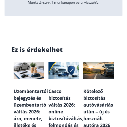
Munkatársunk 1 munkanapon belül visszahív.
Ez is érdekelhet
Üzembentartói
Casco
Kötelező
bejegyzés és
biztosítás
biztosítás
üzembentartó
váltás 2026:
autóvásárlás
váltás 2026:
online
után – új és
ára, menete,
biztosítóváltás,
használt
illetéke és
felmondás és
autóra 2026