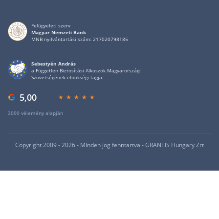
Felügyeleti szerv
Magyar Nemzeti Bank
MNB nyilvántartási szám: 217020798185
Sebestyén András
a Független Biztosítási Alkuszok Magyarországi
Szövetségének elnökségi tagja.
5,00
3000 vélemény alapján
Copyright 2009 - 2026 - Minden jog fenntartva - GRANTIS Hungary Zrt