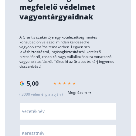
megfelelő védelmet
vagyontárgyaidnak
A Grantis szakértője egy kötelezettségmentes
konzutláción válaszol minden kérdésedre
vagyonbiztosítás témakörben. Legyen szó
lakásbíztosításról, ingóságbiztosításról, kötelező
biztosításról, casco-ról vagy vállalkozásokra vonatkozó
vagyonbiztosításról. Töltsd ki az űrlapot és kérj ingyenes
visszahívást!
5,00
Megnézem
( 3000 vélemény alapján )
Vezetéknév
Keresztnév