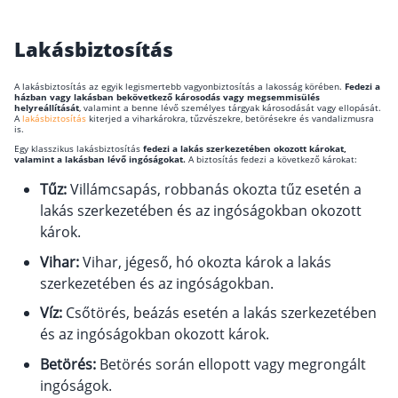
Befektetés
Lakásbiztosítás
Állampapír
A lakásbiztosítás az egyik legismertebb vagyonbiztosítás a lakosság körében.
Fedezi a
Legjobb befektetés
házban vagy lakásban bekövetkező károsodás vagy megsemmisülés
helyreállítását
, valamint a benne lévő személyes tárgyak károsodását vagy ellopását.
A
lakásbiztosítás
kiterjed a viharkárokra, tűzvészekre, betörésekre és vandalizmusra
Részvény vásárlás
is.
Egy klasszikus lakásbiztosítás
fedezi a lakás szerkezetében okozott károkat,
Befektetési alapok
valamint a lakásban lévő ingóságokat.
A biztosítás fedezi a következő károkat:
TBSZ számla
Tűz:
Villámcsapás, robbanás okozta tűz esetén a
lakás szerkezetében és az ingóságokban okozott
ETF
károk.
Gyermek megtakarítás
Vihar:
Vihar, jégeső, hó okozta károk a lakás
Babakötvény kisokos 👶
szerkezetében és az ingóságokban.
Lakástakarék
Víz:
Csőtörés, beázás esetén a lakás szerkezetében
és az ingóságokban okozott károk.
Hitel
Betörés:
Betörés során ellopott vagy megrongált
ingóságok.
Vállalkozói hitel