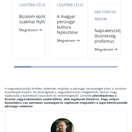
LEGFŐBB CÉLOM
LEGFŐBB CÉLOM
AMI FONTOS
Bizalom építése,
A magyar
NEKEM
szakmai fejlődés
pénzügyi
kultúra
Megnézem
Naprakészség,
fejlesztése
őszinteség,
Megnézem
profizmus
Megnézem
A vagyonbiztosítás értékes védelmet nyújthat a pénzügyi veszteségek ellen a váratlan
események esetén. Ha fontolgatod a vagyonbiztosítás megkötését, fontos, hogy
tájékozódj a különböző típusokról és lehetőségekről. Lentebb
jelentkezhetsz a
Grantis vagyonbiztosítási szakértőihez, akik segítenek felmérni, hogy milyen
biztosításra van pontosan szükséged és segítenek megtalálni a legeredményesebb
pénzügyi védelme
t.