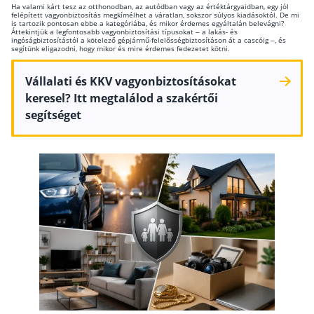
Ha valami kárt tesz az otthonodban, az autódban vagy az értéktárgyaidban, egy jól
felépített vagyonbiztosítás megkímélhet a váratlan, sokszor súlyos kiadásoktól. De mi
Csoportos életbiztosítás
is tartozik pontosan ebbe a kategóriába, és mikor érdemes egyáltalán belevágni?
Áttekintjük a legfontosabb vagyonbiztosítási típusokat – a lakás- és
ingóságbiztosítástól a kötelező gépjármű-felelősségbiztosításon át a cascóig –, és
Kockázati életbiztosítás 🛡
segítünk eligazodni, hogy mikor és mire érdemes fedezetet kötni.
Euróalapú megtakarításos életbiztosítás
Vállalati és KKV vagyonbiztosításokat
Megtakarítással kombinált életbiztosítás
keresel? Itt megtalálod a szakértői
segítséget
Vegyes életbiztosítás
Befektetési egységekhez kötött életbiztosítás
Egészségbiztosítás
Egészségbiztosítás cégeknek
Magán egészségbiztosítás 💊
Betegbiztosítás
Egészségpénztár – Spórolj évi akár 150 ezer
forintot
Egészségbiztosítás kalkulátor