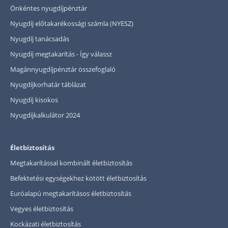
Önkéntes nyugdíjpénztár
Nyugdíj előtakarékossági számla (NYESZ)
Nyugdíj tanácsadás
Nyugdíj megtakarítás - Így válassz
Magánnyugdíjpénztár összefoglaló
Nyugdíjkorhatár táblázat
Nyugdíj kisokos
Nyugdíjkalkulátor 2024
Életbiztosítás
Megtakarítással kombinált életbiztosítás
Befektetési egységekhez kötött életbiztosítás
Euróalapú megtakarításos életbiztosítás
Vegyes életbiztosítás
Kockázati életbiztosítás