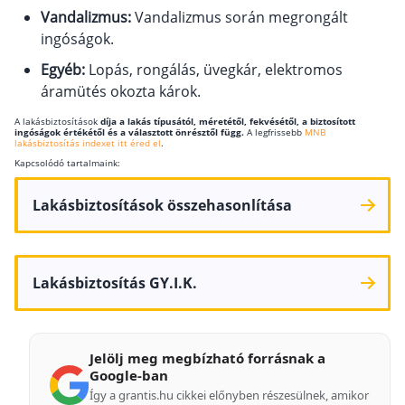
Vandalizmus:
Vandalizmus során megrongált
Szabad felhasználású hitel
ingóságok.
Lakáshitel
Egyéb:
Lopás, rongálás, üvegkár, elektromos
Hitelkiváltás
áramütés okozta károk.
Babaváró hitel
A lakásbiztosítások
díja a lakás típusától, méretétől, fekvésétől, a biztosított
ingóságok értékétől és a választott önrésztől függ.
A legfrissebb
MNB
lakásbiztosítás indexet itt éred el
.
Vagyonbiztosítások
Kapcsolódó tartalmaink:
Kötelező biztosítás (KGFB)
Lakásbiztosítások összehasonlítása
Casco
Utasbiztosítás
Lakásbiztosítás GY.I.K.
Lakásbiztosítás útmutató – Hogyan válassz?
Lakásbiztosítás: válaszok az 50 leggyakoribb
kérdésre
Minősített Fogyasztóbarát Otthonbiztosítás
útmutató
Jelölj meg megbízható forrásnak a
Google-ban
Így a grantis.hu cikkei előnyben részesülnek, amikor
Blog