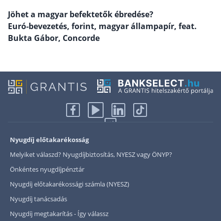
Jöhet a magyar befektetők ébredése?
Rólunk
Euró‑bevezetés, forint, magyar állampapír, feat.
Kapcsolat
Bukta Gábor, Concorde
Karrier
Nyugdíj előtakarékosság
Melyiket válaszd? Nyugdíjbiztosítás, NYESZ vagy ÖNYP?
Önkéntes nyugdíjpénztár
Nyugdíj előtakarékossági számla (NYESZ)
Nyugdíj tanácsadás
Nyugdíj megtakarítás - Így válassz