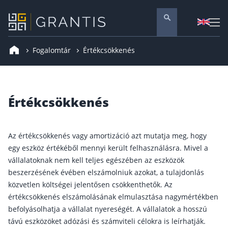
Fogalomtár
Értékcsökkenés
Pénzügyi tanácsadás
Vállalati szolgáltatások
Nyugdíj előtakarékosság
Értékcsökkenés
Önkéntes nyugdíjpénztár
Melyiket válaszd? Nyugdíjbiztosítás, NYESZ vagy
Az értékcsökkenés vagy amortizáció azt mutatja meg, hogy
Nyugdíj előtakarékossági számla (NYESZ)
egy eszköz értékéből mennyi került felhasználásra. Mivel a
vállalatoknak nem kell teljes egészében az eszközök
Nyugdíj tanácsadás 🪙
beszerzésének évében elszámolniuk azokat, a tulajdonlás
Nyugdíj megtakarítás – Így válassz
közvetlen költségei jelentősen csökkenthetők. Az
Magánnyugdíjpénztár összefoglaló
értékcsökkenés elszámolásának elmulasztása nagymértékben
befolyásolhatja a vállalat nyereségét. A vállalatok a hosszú
Nyugdíjkorhatár táblázat és útmutató
távú eszközöket adózási és számviteli célokra is leírhatják.