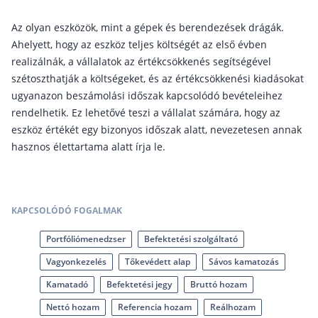
Nyugdíj kisokos – A magyar nyugdíjrendszer mű
Egyszerű Állami Nyugdíjkalkulátor
Az olyan eszközök, mint a gépek és berendezések drágák.
Önkéntes Nyugdíjpénztárak hozamai
Ahelyett, hogy az eszköz teljes költségét az első évben
realizálnák, a vállalatok az értékcsökkenés segítségével
Nyugdíjbiztosítás
szétoszthatják a költségeket, és az értékcsökkenési kiadásokat
ugyanazon beszámolási időszak kapcsolódó bevételeihez
Nyugdíjbiztosítás vagy NYESZ? Melyik a jobb?
rendelhetik. Ez lehetővé teszi a vállalat számára, hogy az
Melyik a legolcsóbb nyugdíjbiztosítás?
eszköz értékét egy bizonyos időszak alatt, nevezetesen annak
hasznos élettartama alatt írja le.
Önkéntes nyugdíjpénztár vagy Nyugdíjbiztosítás
Nyugdíjbiztosítás adókedvezmény és adójóváírá
KATA Nyugdíj: így használd ki az adókedvezmény
KAPCSOLÓDÓ FOGALMAK
Nyugdíjbiztosítás kalkulátor
Nyugdíjbiztosítás hozamok
Portfóliómenedzser
Befektetési szolgáltató
Nyugdíjbiztosítás költségek
Vagyonkezelés
Tőkevédett alap
Sávos kamatozás
Kamatadó
Befektetési jegy
Bruttó hozam
Életbiztosítások
Nettó hozam
Referencia hozam
Reálhozam
Balesetbiztosítás