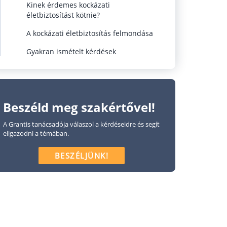
Kinek érdemes kockázati
életbiztosítást kötnie?
A kockázati életbiztosítás felmondása
Gyakran ismételt kérdések
Beszéld meg szakértővel!
A Grantis tanácsadója válaszol a kérdéseidre és segít
eligazodni a témában.
BESZÉLJÜNK!