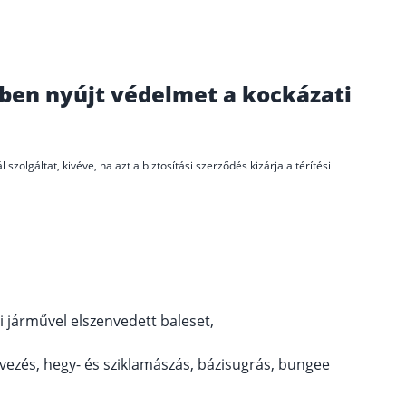
ben nyújt védelmet a kockázati
szolgáltat, kivéve, ha azt a biztosítási szerződés kizárja a térítési
ízi járművel elszenvedett baleset,
evezés, hegy- és sziklamászás, bázisugrás, bungee