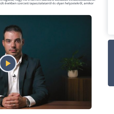
 években szerzett tapasztalatairól és olyan helyzetekről, amikor