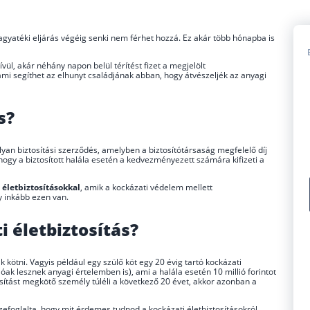
agyatéki eljárás végéig senki nem férhet hozzá. Ez akár több hónapba is
vül, akár néhány napon belül térítést fizet a megjelölt
 ami segíthet az elhunyt családjának abban, hogy átvészeljék az anyagi
ás?
yan biztosítási szerződés, amelyben a biztosítótársaság megfelelő díj
hogy a biztosított halála esetén a kedvezményezett számára kifizeti a
 életbiztosításokkal
, amik a kockázati védelem mellett
y inkább ezen van.
 életbiztosítás?
k kötni. Vagyis például egy szülő köt egy 20 évig tartó kockázati
óak lesznek anyagi értelemben is), ami a halála esetén 10 millió forintot
sítást megkötő személy túléli a következő 20 évet, akkor azonban a
foglalta, hogy mit érdemes tudnod a kockázati életbiztosításokról.