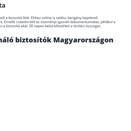
ta
ll a biztosító felé. Ehhez online is találsz kárigény bejelentő
l írni. Emellé csatolni kell az eseményt igazoló dokumentumokat, például a
 biztosító akár 30 napon belül kifizetheti a térítési összeget.
ínáló biztosítók Magyarországon