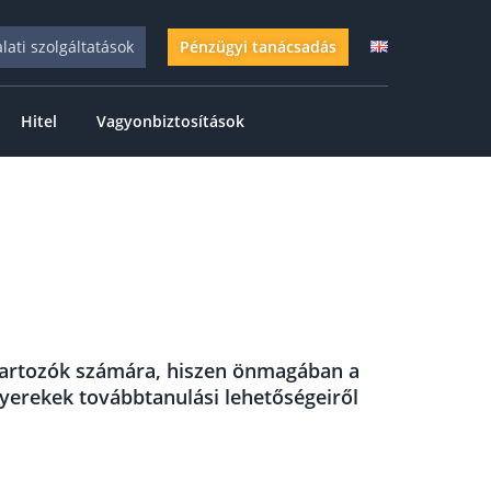
alati szolgáltatások
Pénzügyi tanácsadás
Hitel
Vagyonbiztosítások
zátartozók számára, hiszen önmagában a
gyerekek továbbtanulási lehetőségeiről