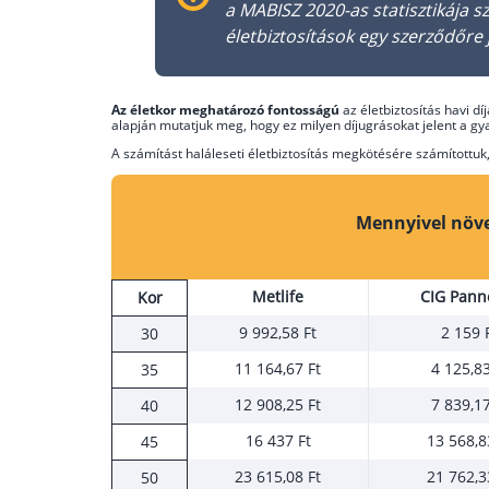
a MABISZ 2020-as statisztikája sz
életbiztosítások egy szerződőre j
Az életkor meghatározó fontosságú
az életbiztosítás havi d
alapján mutatjuk meg, hogy ez milyen díjugrásokat jelent a gy
A számítást haláleseti életbiztosítás megkötésére számítottuk, 
Mennyivel növek
Metlife
CIG Pann
Kor
9 992,58 Ft
2 159 
30
11 164,67 Ft
4 125,83
35
12 908,25 Ft
7 839,17
40
16 437 Ft
13 568,8
45
23 615,08 Ft
21 762,3
50