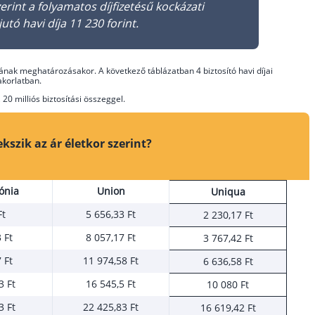
erint a folyamatos díjfizetésű kockázati
utó havi díja 11 230 forint.
íjának meghatározásakor. A következő táblázatban 4 biztosító havi díjai
akorlatban.
20 milliós biztosítási összeggel.
szik az ár életkor szerint?
ónia
Union
Uniqua
Ft
5 656,33 Ft
2 230,17 Ft
 Ft
8 057,17 Ft
3 767,42 Ft
 Ft
11 974,58 Ft
6 636,58 Ft
3 Ft
16 545,5 Ft
10 080 Ft
3 Ft
22 425,83 Ft
16 619,42 Ft