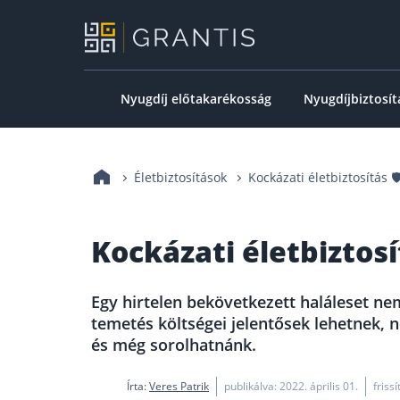
Nyugdíj előtakarékosság
Nyugdíjbiztosít
Életbiztosítások
Kockázati életbiztosítás 
Kockázati életbiztos
Egy hirtelen bekövetkezett haláleset ne
temetés költségei jelentősek lehetnek, 
és még sorolhatnánk.
Írta:
Veres Patrik
publikálva: 2022. április 01.
friss