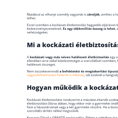
Ráadásul az elhunyt személy vagyonát is
zárolják
, amihez a h
telhet.
Ezzel szemben a kockázati életbiztosítás hagyatéki eljáráson kí
kedvezményezetteknek.
Ez egy többmilliós összeg is lehet
,
nehézségeket.
Mi a kockázati életbiztosít
A
kockázati vagy más néven haláleseti életbiztosítás
egy ol
ellenében arra vállal kötelezettséget a szerződővel szemben, 
haláleseti összeget.
Nem összekeverendő
a befektetési és megtakarítási típusú
vagyonfelhalmozási funkciót is ellátnak
, sőt ezeknél a hangsúl
Hogyan működik a kockázati
Kockázati életbiztosítást rendszerint a másokat eltartók szokta
életbiztosítást (bízva abban, hogy ekkor már a gyermekei önáll
fizet a házastársának vagy a két gyermeke részére. Ha a bizto
szerződés térítés nélkül megszűnik.
Krasznai Dávid a GRANTIS tanácsadója. Ebben a videóban össze