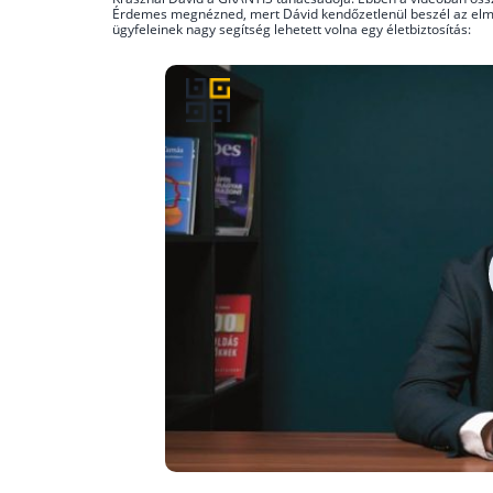
Érdemes megnézned, mert Dávid kendőzetlenül beszél az elmúlt
ügyfeleinek nagy segítség lehetett volna egy életbiztosítás: