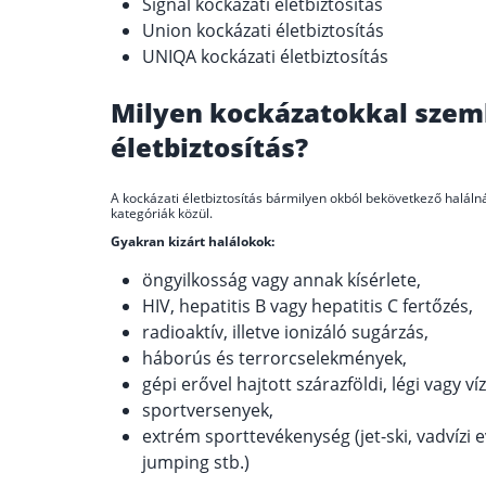
Signal kockázati életbiztosítás
Union kockázati életbiztosítás
UNIQA kockázati életbiztosítás
Milyen kockázatokkal szem
életbiztosítás?
A kockázati életbiztosítás bármilyen okból bekövetkező halálnál 
kategóriák közül.
Gyakran kizárt halálokok:
öngyilkosság vagy annak kísérlete,
HIV, hepatitis B vagy hepatitis C fertőzés,
radioaktív, illetve ionizáló sugárzás,
háborús és terrorcselekmények,
gépi erővel hajtott szárazföldi, légi vagy v
sportversenyek,
extrém sporttevékenység (jet-ski, vadvízi 
jumping stb.)