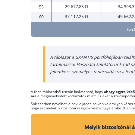
29 677,83 Ft
34 393,3
55
37 117,25 Ft
49 662,2
60
Forr
A táblázat a GRANTIS portfóliójában találh
tartalmazza! Használd kalulátorunk rád s
jelentkezz személyes tanácsadásra a lenti l
A fenti táblázatból tisztán kiolvasható, hogy
ahogy egyre késő
ára
a megnövekedett kockázatok miatt. Ez akár a korcsoporton
Sok esetben növelheti a havi díjadat, ha van valamilyen káros 
hogy ezt melyik biztosítótársaságok veszik figyelembe 2025-b
Melyik biztosítónál