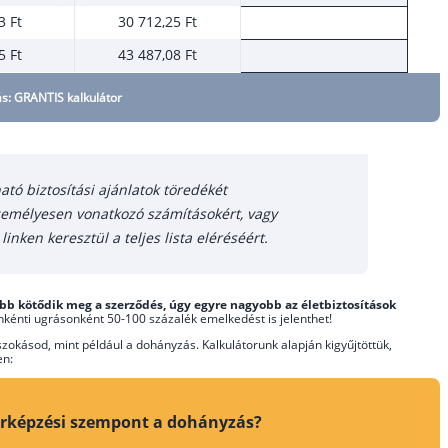
3 Ft
30 712,25 Ft
5 Ft
43 487,08 Ft
ás: GRANTIS kalkulátor
ató biztosítási ajánlatok töredékét
zemélyesen vonatkozó számításokért, vagy
inken keresztül a teljes lista eléréséért.
bb kötődik meg a szerződés, úgy egyre nagyobb az életbiztosítások
kénti ugrásonként 50-100 százalék emelkedést is jelenthet!
szokásod, mint például a dohányzás. Kalkulátorunk alapján kigyűjtöttük,
en:
 árképzési szempont a dohányzás?