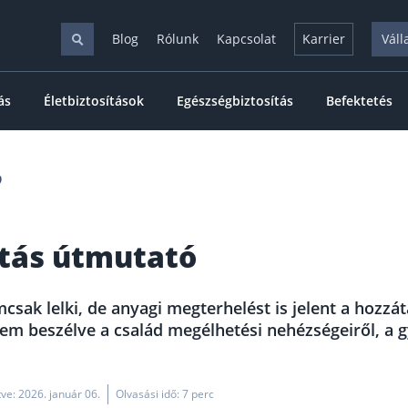
Blog
Rólunk
Kapcsolat
Karrier
Váll
ás
Életbiztosítások
Egészségbiztosítás
Befektetés

ítás útmutató
mcsak lelki, de anyagi megterhelést is jelent a hoz
nem beszélve a család megélhetési nehézségeiről, a 
ítve: 2026. január 06.
Olvasási idő: 7 perc