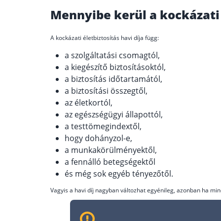
Mennyibe kerül a kockázati 
A kockázati életbiztosítás havi díja függ:
a szolgáltatási csomagtól,
a kiegészítő biztosításoktól,
a biztosítás időtartamától,
a biztosítási összegtől,
az életkortól,
az egészségügyi állapottól,
a testtömegindextől,
hogy dohányzol-e,
a munkakörülményektől,
a fennálló betegségektől
és még sok egyéb tényezőtől.
Vagyis a havi díj nagyban változhat egyénileg, azonban ha m