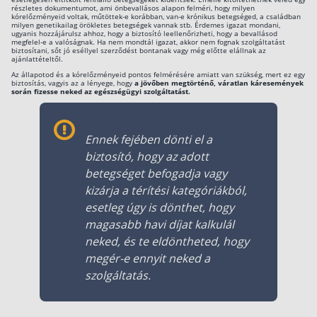
részletes dokumentumot, ami önbevallásos alapon felméri, hogy milyen
kórelőzményeid voltak, műtöttek-e korábban, van-e krónikus betegséged, a családban
milyen genetikailag örökletes betegségek vannak stb. Érdemes igazat mondani,
ugyanis hozzájárulsz ahhoz, hogy a biztosító leellenőrizheti, hogy a bevallásod
megfelel-e a valóságnak. Ha nem mondtál igazat, akkor nem fognak szolgáltatást
biztosítani, sőt jó eséllyel szerződést bontanak vagy még előtte elállnak az
ajánlattételtől.
Az állapotod és a kórelőzményeid pontos felmérésére amiatt van szükség, mert ez egy
biztosítás, vagyis az a lényege, hogy
a jövőben megtörténő, váratlan káresemények
során fizesse neked az egészségügyi szolgáltatást.
Ennek fejében dönti el a
biztosító, hogy az adott
betegséget befogadja vagy
kizárja a térítési kategóriákból,
esetleg úgy is dönthet, hogy
magasabb havi díjat kalkulál
neked, és te eldöntheted, hogy
megér-e ennyit neked a
szolgáltatás.