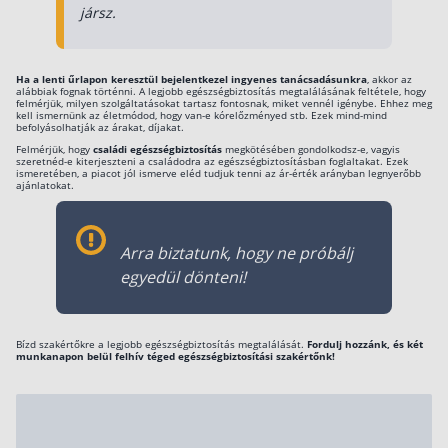
jársz.
Ha a lenti űrlapon keresztül bejelentkezel ingyenes tanácsadásunkra
, akkor az
alábbiak fognak történni. A legjobb egészségbiztosítás megtalálásának feltétele, hogy
felmérjük, milyen szolgáltatásokat tartasz fontosnak, miket vennél igénybe. Ehhez meg
kell ismernünk az életmódod, hogy van-e kórelőzményed stb. Ezek mind-mind
befolyásolhatják az árakat, díjakat.
Felmérjük, hogy
családi egészségbiztosítás
megkötésében gondolkodsz-e, vagyis
szeretnéd-e kiterjeszteni a családodra az egészségbiztosításban foglaltakat. Ezek
ismeretében, a piacot jól ismerve eléd tudjuk tenni az ár-érték arányban legnyerőbb
ajánlatokat.
Arra biztatunk, hogy ne próbálj
egyedül dönteni!
Bízd szakértőkre a legjobb egészségbiztosítás megtalálását.
Fordulj hozzánk, és két
munkanapon belül felhív téged egészségbiztosítási szakértőnk!