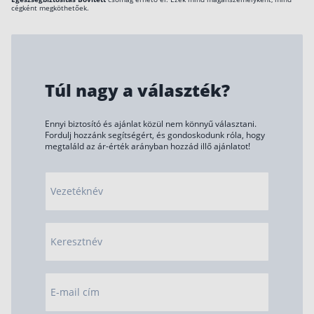
cégként megköthetőek.
Túl nagy a választék?
Ennyi biztosító és ajánlat közül nem könnyű választani.
Fordulj hozzánk segítségért, és gondoskodunk róla, hogy
megtaláld az ár-érték arányban hozzád illő ajánlatot!
Vezetéknév
Keresztnév
E-mail cím