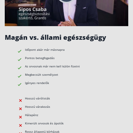
Befektetés
Állampapír
Legjobb befektetés
Magán vs. állami egészségügy
Részvény vásárlás
Időpont akár már másnapra
Befektetési alapok
Pontos betegfogadás
TBSZ számla
Az orvosnak már nem kell külön fizetni
ETF
Megbecsült személyzet
Gyermek megtakarítás
Igényes rendelők
Babakötvény kisokos 👶
Hosszú várólisták
Lakástakarék
Hosszú várakozás
Hálapénz
Hitel
Kimerült orvosok és ápolók
Vállalkozói hitel
Rossz állapotú kórházak