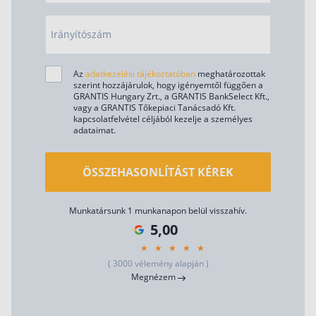
Irányítószám
Az
adatkezelési tájékoztatóban
meghatározottak
szerint hozzájárulok, hogy igényemtől függően a
GRANTIS Hungary Zrt., a GRANTIS BankSelect Kft.,
vagy a GRANTIS Tőkepiaci Tanácsadó Kft.
kapcsolatfelvétel céljából kezelje a személyes
adataimat.
ÖSSZEHASONLÍTÁST KÉREK
Munkatársunk 1 munkanapon belül visszahív.
5,00
( 3000 vélemény alapján )
Megnézem