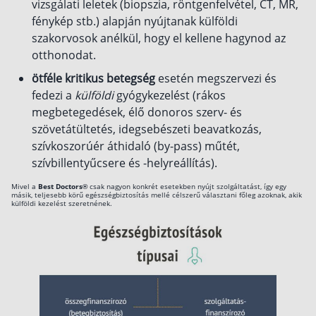
vizsgálati leletek (biopszia, röntgenfelvétel, CT, MR,
fénykép stb.) alapján nyújtanak külföldi
szakorvosok anélkül, hogy el kellene hagynod az
otthonodat.
ötféle kritikus betegség
esetén megszervezi és
fedezi a
külföldi
gyógykezelést (rákos
megbetegedések, élő donoros szerv- és
szövetátültetés, idegsebészeti beavatkozás,
szívkoszorúér áthidaló (by-pass) műtét,
szívbillentyűcsere és -helyreállítás).
Mivel a
Best Doctors®
csak nagyon konkrét esetekben nyújt szolgáltatást, így egy
másik, teljesebb körű egészségbiztosítás mellé célszerű választani főleg azoknak, akik
külföldi kezelést szeretnének.