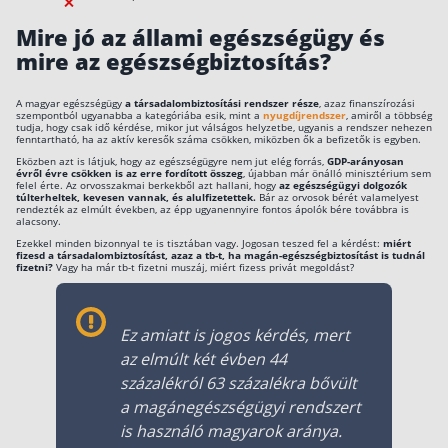
Szabad felhasználású hitel
Mire jó az állami egészségügy és
Lakáshitel
mire az egészségbiztosítás?
Hitelkiváltás
A magyar egészségügy
a társadalombiztosítási rendszer része
, azaz finanszírozási
szempontból ugyanabba a kategóriába esik, mint a
nyugdíjrendszer
, amiről a többség
Babaváró hitel
tudja, hogy csak idő kérdése, mikor jut válságos helyzetbe, ugyanis a rendszer nehezen
fenntartható, ha az aktív keresők száma csökken, miközben ők a befizetők is egyben.
Eközben azt is látjuk, hogy az egészségügyre nem jut elég forrás,
GDP-arányosan
Vagyonbiztosítások
évről évre csökken is az erre fordított összeg
, újabban már önálló minisztérium sem
felel érte. Az orvosszakmai berkekből azt hallani, hogy
az egészségügyi dolgozók
túlterheltek, kevesen vannak, és alulfizetettek.
Bár az orvosok bérét valamelyest
rendezték az elmúlt években, az épp ugyanennyire fontos ápolók bére továbbra is
Kötelező biztosítás (KGFB)
alacsony.
Ezekkel minden bizonnyal te is tisztában vagy. Jogosan teszed fel a kérdést:
miért
Casco
fizesd a társadalombiztosítást, azaz a tb-t, ha magán-egészségbiztosítást is tudnál
fizetni?
Vagy ha már tb-t fizetni muszáj, miért fizess privát megoldást?
Utasbiztosítás
Lakásbiztosítás útmutató – Hogyan válassz?
Ez amiatt is jogos kérdés, mert
Lakásbiztosítás: válaszok az 50 leggyakoribb
az elmúlt két évben 44
kérdésre
Minősített Fogyasztóbarát Otthonbiztosítás
százalékról 63 százalékra bővült
útmutató
a magánegészségügyi rendszert
is használó magyarok aránya.
Blog