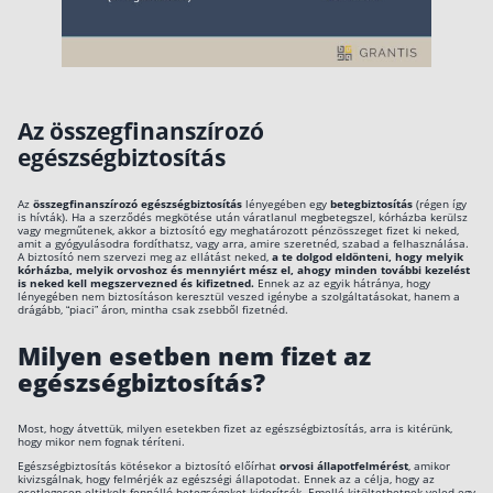
Az összegfinanszírozó
egészségbiztosítás
Az
összegfinanszírozó egészségbiztosítás
lényegében egy
betegbiztosítás
(régen így
is hívták). Ha a szerződés megkötése után váratlanul megbetegszel, kórházba kerülsz
vagy megműtenek, akkor a biztosító egy meghatározott pénzösszeget fizet ki neked,
amit a gyógyulásodra fordíthatsz, vagy arra, amire szeretnéd, szabad a felhasználása.
A biztosító nem szervezi meg az ellátást neked,
a te dolgod eldönteni, hogy melyik
kórházba, melyik orvoshoz és mennyiért mész el, ahogy minden további kezelést
is neked kell megszervezned és kifizetned.
Ennek az az egyik hátránya, hogy
lényegében nem biztosításon keresztül veszed igénybe a szolgáltatásokat, hanem a
drágább, “piaci” áron, mintha csak zsebből fizetnéd.
Milyen esetben nem fizet az
egészségbiztosítás?
Most, hogy átvettük, milyen esetekben fizet az egészségbiztosítás, arra is kitérünk,
hogy mikor nem fognak téríteni.
Egészségbiztosítás kötésekor a biztosító előírhat
orvosi állapotfelmérést
, amikor
kivizsgálnak, hogy felmérjék az egészségi állapotodat. Ennek az a célja, hogy az
esetlegesen eltitkolt fennálló betegségeket kiderítsék. Emellé kitöltethetnek veled egy