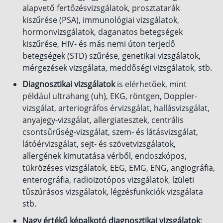
alapvető fertőzésvizsgálatok, prosztatarák
kiszűrése (PSA), immunológiai vizsgálatok,
hormonvizsgálatok, daganatos betegségek
kiszűrése, HIV- és más nemi úton terjedő
betegségek (STD) szűrése, genetikai vizsgálatok,
mérgezések vizsgálata, meddőségi vizsgálatok, stb.
Diagnosztikai vizsgálatok
is elérhetőek, mint
például ultrahang (uh), EKG, röntgen, Doppler-
vizsgálat, arteriográfos érvizsgálat, hallásvizsgálat,
anyajegy-vizsgálat, allergiatesztek, centrális
csontsűrűség-vizsgálat, szem- és látásvizsgálat,
látóérvizsgálat, sejt- és szövetvizsgálatok,
allergének kimutatása vérből, endoszkópos,
tükrözéses vizsgálatok, EEG, EMG, ENG, angiográfia,
enterográfia, radioizotópos vizsgálatok, ízületi
tűszúrásos vizsgálatok, légzésfunkciók vizsgálata
stb.
Nagy értékű képalkotó diagnosztikai vizsgálatok
: