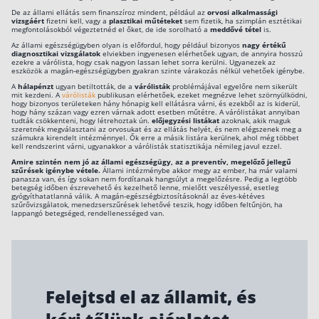
De az állami ellátás sem finanszíroz mindent, például az
orvosi alkalmassági
vizsgáért
fizetni kell, vagy a
plasztikai műtéteket
sem fizetik, ha szimplán esztétikai
megfontolásokból végeztetnéd el őket, de ide sorolható a
meddővé tétel
is.
Az állami egészségügyben olyan is előfordul, hogy például bizonyos
nagy értékű
diagnosztikai vizsgálatok
elviekben ingyenesen elérhetőek ugyan, de annyira hosszú
ezekre a várólista, hogy csak nagyon lassan lehet sorra kerülni. Ugyanezek az
eszközök a magán-egészségügyben gyakran szinte várakozás nélkül vehetőek igénybe.
A
hálapénzt
ugyan betiltották, de a
várólisták
problémájával egyelőre nem sikerült
mit kezdeni. A
várólisták
publikusan elérhetőek, ezeket megnézve lehet szörnyülködni,
hogy bizonyos területeken hány hónapig kell ellátásra várni, és ezekből az is kiderül,
hogy hány százan vagy ezren várnak adott esetben műtétre. A várólistákat annyiban
tudták csökkenteni, hogy létrehoztak ún.
előjegyzési listákat
azoknak, akik maguk
szeretnék megválasztani az orvosukat és az ellátás helyét, és nem elégszenek meg a
számukra kirendelt intézménnyel. Ők erre a másik listára kerülnek, ahol még többet
kell rendszerint várni, ugyanakkor a várólisták statisztikája némileg javul ezzel.
Amire szintén nem jó az állami egészségügy, az a preventív, megelőző jellegű
szűrések igénybe vétele.
Állami intézménybe akkor megy az ember, ha már valami
panasza van, és így sokan nem fordítanak hangsúlyt a megelőzésre. Pedig a legtöbb
betegség időben észrevehető és kezelhető lenne, mielőtt veszélyessé, esetleg
gyógyíthatatlanná válik. A magán-egészségbiztosításoknál az éves-kétéves
szűrővizsgálatok, menedzserszűrések lehetővé teszik, hogy időben feltűnjön, ha
lappangó betegséged, rendellenességed van.
Felejtsd el az államit, és