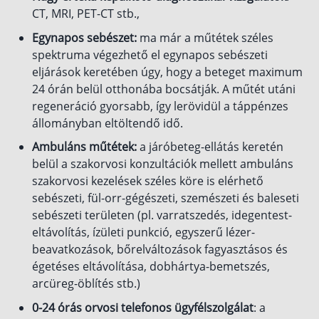
CT, MRI, PET-CT stb.,
Egynapos sebészet:
ma már a műtétek széles
spektruma végezhető el egynapos sebészeti
eljárások keretében úgy, hogy a beteget maximum
24 órán belül otthonába bocsátják. A műtét utáni
regeneráció gyorsabb, így lerövidül a táppénzes
állományban eltöltendő idő.
Ambuláns műtétek:
a járóbeteg-ellátás keretén
belül a szakorvosi konzultációk mellett ambuláns
szakorvosi kezelések széles köre is elérhető
sebészeti, fül-orr-gégészeti, szemészeti és baleseti
sebészeti területen (pl. varratszedés, idegentest-
eltávolítás, ízületi punkció, egyszerű lézer-
beavatkozások, bőrelváltozások fagyasztásos és
égetéses eltávolítása, dobhártya-bemetszés,
arcüreg-öblítés stb.)
0-24 órás orvosi telefonos ügyfélszolgálat
: a