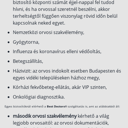
biztosító központi számát éjjel-nappal fel tudod
hívni, és ha orvossal szeretnél beszélni, akkor
terheltségtől függően viszonylag rövid időn belül
kapcsolnak neked egyet.
Nemzetközi orvosi szakvélemény,
Gyógytorna,
Influenza és koronavírus elleni védőoltás,
Betegszállítás,
Házivizit: az orvos indokolt esetben Budapesten és
egyes vidéki településeken házhoz megy,
Kórházi fekvőbeteg-ellátás, akár VIP szinten,
Onkológiai diagnosztika.
Egyes biztosítóknál elérhető a
Best Doctors®
szolgáltatás is, ami az alábbiakból áll:
második orvosi szakvélemény
kérhető a világ
legjobb orvosaitól: az orvosi dokumentációk,