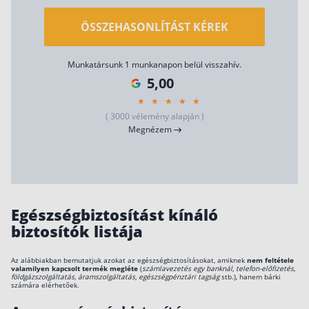
ÖSSZEHASONLÍTÁST KÉREK
Munkatársunk 1 munkanapon belül visszahív.
5,00
( 3000 vélemény alapján )
Megnézem
Egészségbiztosítást kínáló
biztosítók listája
Az alábbiakban bemutatjuk azokat az egészségbiztosításokat, amiknek
nem feltétele
valamilyen kapcsolt termék megléte
(
számlavezetés egy banknál, telefon-előfizetés,
földgázszolgáltatás, áramszolgáltatás, egészségpénztári tagság
stb.), hanem bárki
számára elérhetőek.