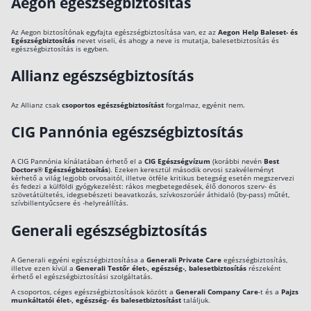
Aegon egészségbiztosítás
Az Aegon biztosítónak egyfajta egészségbiztosítása van, ez az
Aegon Help Baleset- és
Egészségbiztosítás
nevet viseli, és ahogy a neve is mutatja, balesetbiztosítás és
egészségbiztosítás is egyben.
Allianz egészségbiztosítás
Az Allianz csak
csoportos egészségbiztosítást
forgalmaz, egyénit nem.
CIG Pannónia egészségbiztosítás
A CIG Pannónia kínálatában érhető el a
CIG Egészségvízum
(korábbi nevén
Best
Doctors® Egészségbiztosítás
). Ezeken keresztül második orvosi szakvéleményt
kérhető a világ legjobb orvosaitól, illetve ötféle kritikus betegség esetén megszervezi
és fedezi a külföldi gyógykezelést: rákos megbetegedések, élő donoros szerv- és
szövetátültetés, idegsebészeti beavatkozás, szívkoszorúér áthidaló (by-pass) műtét,
szívbillentyűcsere és -helyreállítás.
Generali egészségbiztosítás
A Generali egyéni egészségbiztosítása a
Generali Private Care
egészségbiztosítás,
illetve ezen kívül a
Generali Testőr élet-, egészség-, balesetbiztosítás
részeként
érhető el egészségbiztosítási szolgáltatás.
A csoportos, céges egészségbiztosítások között a
Generali Company Care
-t és a
Pajzs
munkáltatói élet-, egészség- és balesetbiztosítást
találjuk.