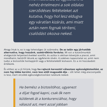
nehéz értelmezni a sok oldalas
szerződéses feltételeket azt
kutatva, hogy hol lesz eldugva
egy váratlan kizárás, ami miatt
aztán nem fognak téríteni,
csalódást okozva neked.
Ahogy írtuk is, ez is egy lehetséges út számodra.
De az talán egy járhatóbb
alternatíva, hogy hozzánk, szakértőkhöz fordulsz.
Mi ezt a kutatómunkát
elvégeztük helyetted évekkel ezelőtt, és azóta is aktívan követjük a piacot, amit
mondhatni, belülről látunk az ügyfeleink révén. A sokéves tapasztalat az, amit nem
tudsz a biztosítók honlapjáról vagy a feltételekből kiolvasni. Ez a mi hozzáadott
értékünk.
És ehhez az a jó hírünk, hogy
ha rajtunk keresztül választasz egészségbiztosítást, az
nem fog többe kerülni, nem lesz ettől magasabb díja
– sőt lehet még alacsonyabb
is lesz, mert olcsóbb egészségbiztosítást találunk neked.
Ha bemész a biztosítóhoz, ugyanezt
a díjat fogod kapni, csak ők nem
küldenek át a konkurenciához, hogy
válaszd azt, mert azzal jobban