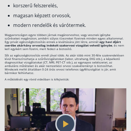
korszerű felszerelés,
Csoportos életbiztosítás
magasan képzett orvosok,
Kockázati életbiztosítás 🛡
modern rendelők és várótermek.
Euróalapú megtakarításos életbiztosítás
Magyarországon egyre többen járnak magánorvoshoz, vagy vesznek igénybe
szűréseket magánúton, amikért súlyos tízezreket fizetnek minden egyes alkalommal.
Megtakarítással kombinált életbiztosítás
Egy privát egészségbiztosítás ennek a kiváltására jött létre, aminél
egy havi díjért
cserébe akárhány orvosilag indokolt szakorvosi vizsgálat vehető igénybe
, és nem
kell egyikért sem fizetni, mert fedezi a biztosító.
Vegyes életbiztosítás
Sőt az egészségbiztosítás ennél jóval több. Az akár több mint 30-féle szakrendelésen
kívül finanszírozhatja a szűrővizsgálatokat (labor, ultrahang, EKG stb.), a képalkotó
Befektetési egységekhez kötött életbiztosítás
diagnosztikai vizsgálatokat (CT, MRI, PET-CT stb.), az egynapos sebészetet, az
ambuláns műtéteket és akár nemzetközi orvosi szakvéleményt is biztosíthat.
Mindezek mellé általában 0-24 órás orvosi telefonos ügyfélszolgálat is jár, amit
bármikor felhívhatsz.
Egészségbiztosítás
A működését egy rövid videóban is kifejtettük:
Egészségbiztosítás cégeknek
Magán egészségbiztosítás 💊
Betegbiztosítás
Egészségpénztár – Spórolj évi akár 150 ezer
forintot
Egészségbiztosítás kalkulátor