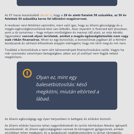
Rólunk
Az EY hazai kutatásából
derült ki
, hogy a
29 év alatti fiatalok 58 százaléka, az 50 év
felettiek 43 százaléka keres fel időnként magánorvost.
Kapcsolat
A rendszer nem feltétlen optimális, mert való igaz, hogy az állami gészségügy és a
magán-egészségbiztosítások közt van átfedés. Azaz olyanért is fizetned kell pluszban,
Karrier
amit a tb tartalmaz – hogy milyen minőségben és mennyi idő alatt, az más kérdés.
Ugyanakkor
vannak olyan területek, amiket a magán-egészségbiztosítás nem vagy
csak ritkán finanszíroz.
Mivel ez egy biztosítás, a biztosítónak jogában áll a felmért
kockázatok és várható kifizetések alapján mérlegelni, hogy mit térít meg és mit nem.
Továbbá a biztosítások a nem várt káresemények finanszírozására valók. Vagyis ha
már szenvedsz valamilyen betegségben, akkor azt jó eséllyel nem fogják neked
megtéríteni.
Olyan ez, mint egy
balesetbiztosítás: késő
megkötni, miután eltörted a
lábad.
Az állami egészségügy egy ilyen helyzetben is befogad, és ellátást biztosít.
Az állami ellátás hasznos lehet nagyműtéteknél és tartós kórházban fekvést igényelő
kezeléseknél. Az állami egészségügyben vannak tb-támogatott gyógyszerek, amiket
olcsóbban lehet megkapni, és a gyógyászati segédeszközökre is járhat támogatás.