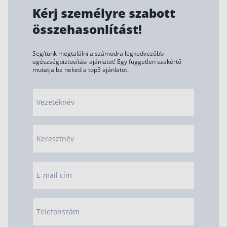
Kérj személyre szabott
összehasonlítást!
Segítünk megtalálni a számodra legkedvezőbb
egészségbiztosítási ajánlatot! Egy független szakértő
mutatja be neked a top3 ajánlatot.
Vezetéknév
Keresztnév
E-mail cím
Telefonszám