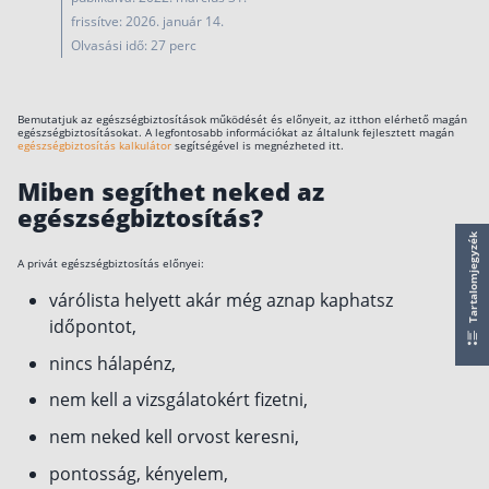
működése
frissítve: 2026. január 14.
Egyszerű Állami Nyugdíjkalkulátor
Olvasási idő: 27 perc
Önkéntes Nyugdíjpénztárak hozamai
Nyugdíjbiztosítás
Bemutatjuk az egészségbiztosítások működését és előnyeit, az itthon elérhető magán
egészségbiztosításokat. A legfontosabb információkat az általunk fejlesztett magán
egészségbiztosítás kalkulátor
segítségével is megnézheted itt.
Nyugdíjbiztosítás vagy NYESZ? Melyik a jobb?
Miben segíthet neked az
Melyik a legolcsóbb nyugdíjbiztosítás?
egészségbiztosítás?
Önkéntes nyugdíjpénztár vagy Nyugdíjbiztosítás
Tartalomjegyzék
A privát egészségbiztosítás előnyei:
Nyugdíjbiztosítás adókedvezmény és adójóváírá
várólista helyett akár még aznap kaphatsz
KATA Nyugdíj: így használd ki az adókedvezmény
időpontot,
Nyugdíjbiztosítás kalkulátor
nincs hálapénz,
Nyugdíjbiztosítás hozamok
Nyugdíjbiztosítás költségek
nem kell a vizsgálatokért fizetni,
nem neked kell orvost keresni,
Életbiztosítások
pontosság, kényelem,
Balesetbiztosítás