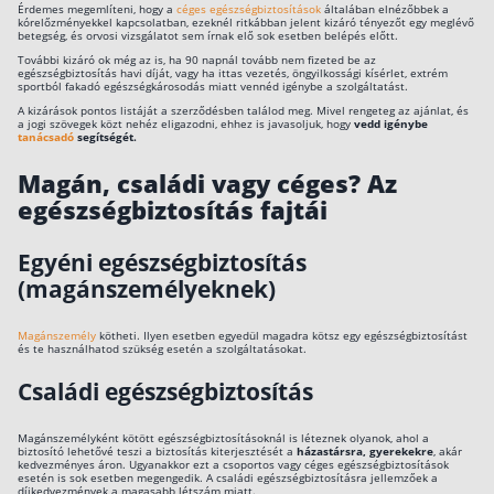
Érdemes megemlíteni, hogy a
céges egészségbiztosítások
általában elnézőbbek a
kórelőzményekkel kapcsolatban, ezeknél ritkábban jelent kizáró tényezőt egy meglévő
betegség, és orvosi vizsgálatot sem írnak elő sok esetben belépés előtt.
További kizáró ok még az is, ha 90 napnál tovább nem fizeted be az
egészségbiztosítás havi díját, vagy ha ittas vezetés, öngyilkossági kísérlet, extrém
sportból fakadó egészségkárosodás miatt vennéd igénybe a szolgáltatást.
A kizárások pontos listáját a szerződésben találod meg. Mivel rengeteg az ajánlat, és
a jogi szövegek közt nehéz eligazodni, ehhez is javasoljuk, hogy
vedd igénybe
tanácsadó
segítségét.
Magán, családi vagy céges? Az
egészségbiztosítás fajtái
Egyéni egészségbiztosítás
(magánszemélyeknek)
Magánszemély
kötheti. Ilyen esetben egyedül magadra kötsz egy egészségbiztosítást
és te használhatod szükség esetén a szolgáltatásokat.
Családi egészségbiztosítás
Magánszemélyként kötött egészségbiztosításoknál is léteznek olyanok, ahol a
biztosító lehetővé teszi a biztosítás kiterjesztését a
házastársra, gyerekekre
, akár
kedvezményes áron. Ugyanakkor ezt a csoportos vagy céges egészségbiztosítások
esetén is sok esetben megengedik. A családi egészségbiztosításra jellemzőek a
díjkedvezmények a magasabb létszám miatt.