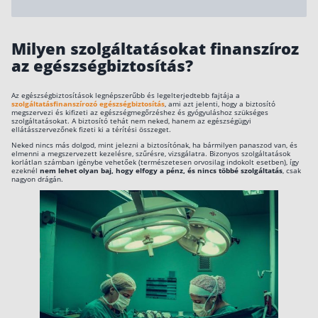
Milyen szolgáltatásokat finanszíroz
az egészségbiztosítás?
Az egészségbiztosítások legnépszerűbb és legelterjedtebb fajtája a
szolgáltatásfinanszírozó egészségbiztosítás
, ami azt jelenti, hogy a biztosító
megszervezi és kifizeti az egészségmegőrzéshez és gyógyuláshoz szükséges
szolgáltatásokat. A biztosító tehát nem neked, hanem az egészségügyi
ellátásszervezőnek fizeti ki a térítési összeget.
Neked nincs más dolgod, mint jelezni a biztosítónak, ha bármilyen panaszod van, és
elmenni a megszervezett kezelésre, szűrésre, vizsgálatra. Bizonyos szolgáltatások
korlátlan számban igénybe vehetőek (természetesen orvosilag indokolt esetben), így
ezeknél
nem lehet olyan baj, hogy elfogy a pénz, és nincs többé szolgáltatás
, csak
nagyon drágán.