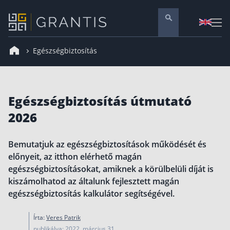
Egészségbiztosítás
Pénzügyi tanácsadás
Vállalati szolgáltatások
Nyugdíj előtakarékosság
Egészségbiztosítás útmutató
Önkéntes nyugdíjpénztár
2026
Melyiket válaszd? Nyugdíjbiztosítás, NYESZ vagy
ÖNYP?
Bemutatjuk az egészségbiztosítások működését és
Nyugdíj előtakarékossági számla (NYESZ)
előnyeit, az itthon elérhető magán
Nyugdíj tanácsadás 🪙
egészségbiztosításokat, amiknek a körülbelüli díját is
Nyugdíj megtakarítás – Így válassz
kiszámolhatod az általunk fejlesztett magán
egészségbiztosítás kalkulátor segítségével.
Magánnyugdíjpénztár összefoglaló
Nyugdíjkorhatár táblázat és útmutató
Írta:
Veres Patrik
Nyugdíj kisokos – A magyar nyugdíjrendszer
publikálva: 2022. március 31.