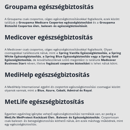
Groupama egészségbiztosítás
A Groupama csak csoportos, céges egészségbiztosításokkal foglalkozik, ezek között
találjuk a
Groupama Medicare Csoportos egészségbiztosítást
és a
Groupama
Biztosító Csoportos élet-, baleset- és egészségbiztosítását
.
Medicover egészségbiztosítás
A Medicover csak csoportos, céges egészségbiztosításokkal foglalkozik. Olyan
csomagokkal találkozunk náluk, mint a
Spring Vanilla Egészségbiztosítás, a Spring
White Egészségbiztosítás, a Spring Blue Egészségbiztosítás vagy a Spring Gold
Egészségbiztosítás
, de kisvállalkozóknak szóló megoldást is találunk
Medicover
Business Start
néven, illetve
fogászati csoportos biztosítást
is lehet náluk kötni.
MediHelp egészségbiztosítás
A MediHelp International
egyéni és csoportos
egészségbiztosítási csomagjai között
olyanok vannak, mint a
Blue, Azure, Cobalt, Admiral és Royal
.
MetLife egészségbiztosítás
Egyetlen egyénileg igénybe vehető egészségbiztosítási termékük van, ez pedig a
MetLife MetProtect Kockázati Élet-, Baleset- és Egészségbiztosítás
. Csoportosan
csak baleset- és betegségbiztosítás köthető náluk, ám ezek máshogy működnek, mint
egy egészségbiztosítás.