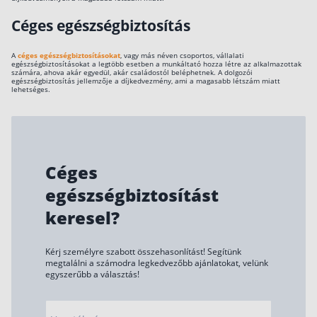
Céges egészségbiztosítás
A
céges egészségbiztosításokat
, vagy más néven csoportos, vállalati
egészségbiztosításokat a legtöbb esetben a munkáltató hozza létre az alkalmazottak
számára, ahova akár egyedül, akár családostól beléphetnek. A dolgozói
egészségbiztosítás jellemzője a díjkedvezmény, ami a magasabb létszám miatt
lehetséges.
Céges
egészségbiztosítást
keresel?
Kérj személyre szabott összehasonlítást! Segítünk
megtalálni a számodra legkedvezőbb ajánlatokat, velünk
egyszerűbb a választás!