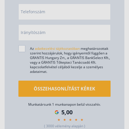
Telefonszám
Irányítószám
Az
adatkezelési tájékoztatóban
meghatározottak
szerint hozzájárulok, hogy igényemtől függően a
GRANTIS Hungary Zrt., a GRANTIS BankSelect Kft.,
vagy a GRANTIS Tőkepiaci Tanácsadó Kft.
kapcsolatfelvétel céljából kezelje a személyes
adataimat.
ÖSSZEHASONLÍTÁST KÉREK
Munkatársunk 1 munkanapon belül visszahív.
5,00
( 3000 vélemény alapján )