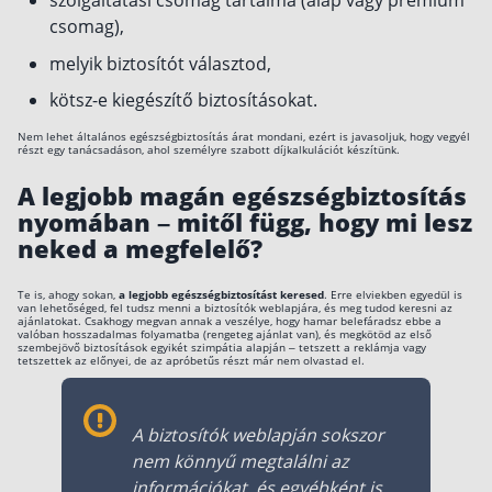
szolgáltatási csomag tartalma (alap vagy prémium
csomag),
melyik biztosítót választod,
kötsz-e kiegészítő biztosításokat.
Nem lehet általános egészségbiztosítás árat mondani, ezért is javasoljuk, hogy vegyél
részt egy tanácsadáson, ahol személyre szabott díjkalkulációt készítünk.
A legjobb magán egészségbiztosítás
nyomában – mitől függ, hogy mi lesz
neked a megfelelő?
Te is, ahogy sokan,
a legjobb egészségbiztosítást keresed
. Erre elviekben egyedül is
van lehetőséged, fel tudsz menni a biztosítók weblapjára, és meg tudod keresni az
ajánlatokat. Csakhogy megvan annak a veszélye, hogy hamar belefáradsz ebbe a
valóban hosszadalmas folyamatba (rengeteg ajánlat van), és megkötöd az első
szembejövő biztosítások egyikét szimpátia alapján – tetszett a reklámja vagy
tetszettek az előnyei, de az apróbetűs részt már nem olvastad el.
A biztosítók weblapján sokszor
nem könnyű megtalálni az
információkat, és egyébként is