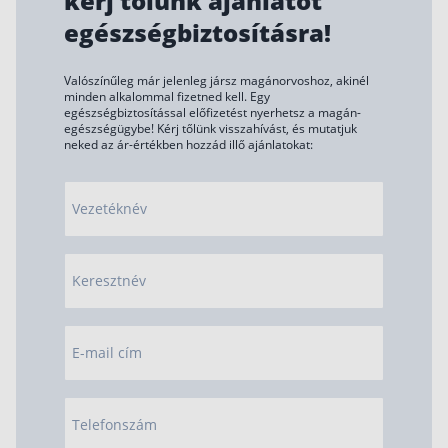
kérj tőlünk ajánlatot
egészségbiztosításra!
Valószínűleg már jelenleg jársz magánorvoshoz, akinél
minden alkalommal fizetned kell. Egy
egészségbiztosítással előfizetést nyerhetsz a magán-
egészségügybe! Kérj tőlünk visszahívást, és mutatjuk
neked az ár-értékben hozzád illő ajánlatokat:
Vezetéknév
Keresztnév
E-mail cím
Telefonszám