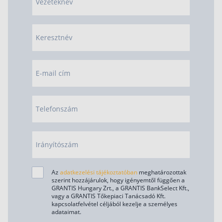
Vezetéknév
Keresztnév
E-mail cím
Telefonszám
Irányítószám
Az
adatkezelési tájékoztatóban
meghatározottak
szerint hozzájárulok, hogy igényemtől függően a
GRANTIS Hungary Zrt., a GRANTIS BankSelect Kft.,
vagy a GRANTIS Tőkepiaci Tanácsadó Kft.
kapcsolatfelvétel céljából kezelje a személyes
adataimat.