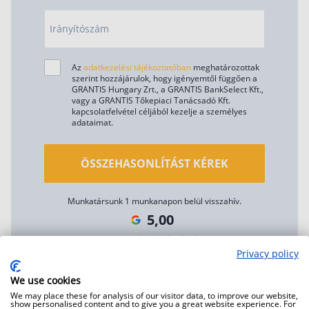
Irányítószám
Az
adatkezelési tájékoztatóban
meghatározottak
szerint hozzájárulok, hogy igényemtől függően a
GRANTIS Hungary Zrt., a GRANTIS BankSelect Kft.,
vagy a GRANTIS Tőkepiaci Tanácsadó Kft.
kapcsolatfelvétel céljából kezelje a személyes
adataimat.
ÖSSZEHASONLÍTÁST KÉREK
Munkatársunk 1 munkanapon belül visszahív.
5,00
Privacy policy
( 3000 vélemény alapján )
Megnézem
We use cookies
We may place these for analysis of our visitor data, to improve our website,
show personalised content and to give you a great website experience. For