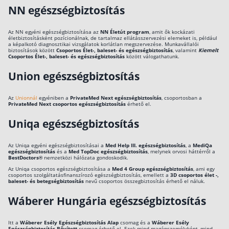
NN egészségbiztosítás
Az NN egyéni egészségbiztosítása az
NN Életút program
, amit ők kockázati
életbiztosításként pozícionálnak, de tartalmaz ellátásszervezési elemeket is, például
a képalkotó diagnosztikai vizsgálatok korlátlan megszervezése. Munkavállalói
biztosítások között
Csoportos Élet-, baleset- és egészségbiztosítás
, valamint
Kiemelt
Csoportos Élet-, baleset- és egészségbiztosítás
között válogathatunk.
Union egészségbiztosítás
Az
Unionnál
egyéniben a
PrivateMed Next egészségbiztosítás
, csoportosban a
PrivateMed Next csoportos egészségbiztosítás
érhető el.
Uniqa egészségbiztosítás
Az Uniqa egyéni egészségbiztosításai a
Med Help III. egészségbiztosítás
, a
MediQa
egészségbiztosítás
és a
Med TopDoc egészségbiztosítás
, melynek orvosi háttérről a
BestDoctors®
nemzetközi hálózata gondoskodik.
Az Uniqa csoportos egészségbiztosítása a
Med 4 Group egészségbiztosítás
, ami egy
csoportos szolgáltatásfinanszírozó egészségbiztosítás, emellett a
3D csoportos élet -,
baleset- és betegségbiztosítás
nevű csoportos összegbiztosítás érhető el náluk.
Wáberer Hungária egészségbiztosítás
Itt a
Wáberer Esély Egészségbiztosítás Alap
csomag és a
Wáberer Esély
Egészségbiztosítás Bővített
csomag érhető el. Ezek mind magánszemélyként, mind