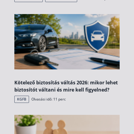
Rólunk
Kapcsolat
Karrier
Kötelező biztosítás váltás 2026: mikor lehet
biztosítót váltani és mire kell figyelned?
KGFB
Olvasási idő: 11 perc