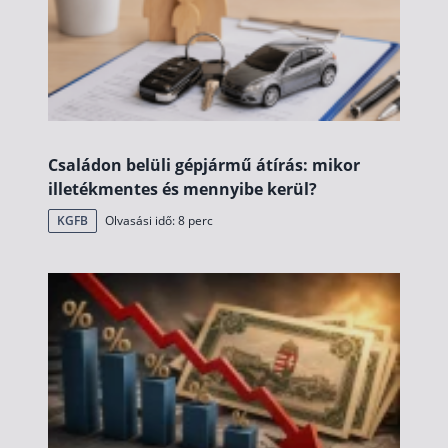
Családon belüli gépjármű átírás: mikor
illetékmentes és mennyibe kerül?
KGFB
Olvasási idő: 8 perc