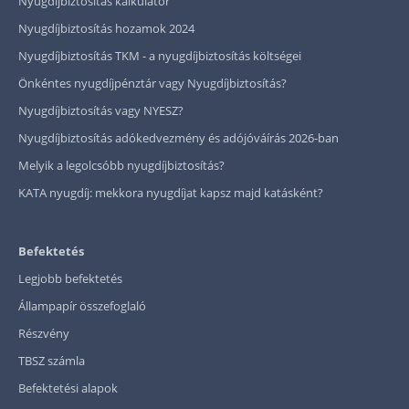
Nyugdíjbiztosítás kalkulátor
Nyugdíjbiztosítás hozamok 2024
Nyugdíjbiztosítás TKM - a nyugdíjbiztosítás költségei
Önkéntes nyugdíjpénztár vagy Nyugdíjbiztosítás?
Nyugdíjbiztosítás vagy NYESZ?
Nyugdíjbiztosítás adókedvezmény és adójóváírás 2026-ban
Melyik a legolcsóbb nyugdíjbiztosítás?
KATA nyugdíj: mekkora nyugdíjat kapsz majd katásként?
Befektetés
Legjobb befektetés
Állampapír összefoglaló
Részvény
TBSZ számla
Befektetési alapok