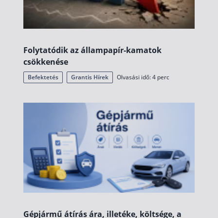
Folytatódik az állampapír-kamatok
csökkenése
Befektetés
Grantis Hírek
Olvasási idő: 4 perc
Gépjármű átírás ára, illetéke, költsége, a