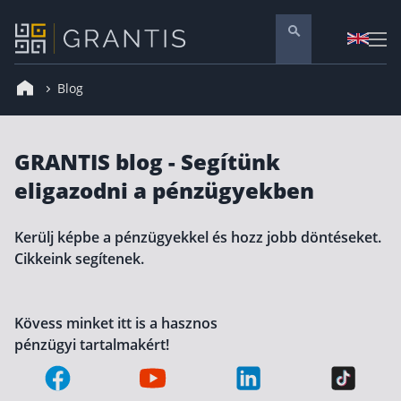
Blog
Pénzügyi tanácsadás
Vállalati szolgáltatások
Nyugdíj előtakarékosság
GRANTIS blog - Segítünk
eligazodni a pénzügyekben
Önkéntes nyugdíjpénztár
Melyiket válaszd? Nyugdíjbiztosítás, NYESZ vagy
Kerülj képbe a pénzügyekkel és hozz jobb döntéseket.
Nyugdíj előtakarékossági számla (NYESZ)
Cikkeink segítenek.
Nyugdíj tanácsadás 🪙
Nyugdíj megtakarítás – Így válassz
Kövess minket itt is a hasznos
pénzügyi tartalmakért!
Magánnyugdíjpénztár összefoglaló
Nyugdíjkorhatár táblázat és útmutató