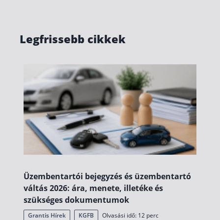
Nyugdíj kisokos – A magyar nyugdíjrendszer mű
Egyszerű Állami Nyugdíjkalkulátor
Önkéntes Nyugdíjpénztárak hozamai
Legfrissebb cikkek
Nyugdíjbiztosítás
Nyugdíjbiztosítás vagy NYESZ? Melyik a jobb?
Melyik a legolcsóbb nyugdíjbiztosítás?
Önkéntes nyugdíjpénztár vagy Nyugdíjbiztosítás
Nyugdíjbiztosítás adókedvezmény és adójóváírá
KATA Nyugdíj: így használd ki az adókedvezmény
Nyugdíjbiztosítás kalkulátor
Nyugdíjbiztosítás hozamok
Üzembentartói bejegyzés és üzembentartó
Nyugdíjbiztosítás költségek
váltás 2026: ára, menete, illetéke és
szükséges dokumentumok
Életbiztosítások
Grantis Hírek
KGFB
Olvasási idő: 12 perc
Balesetbiztosítás