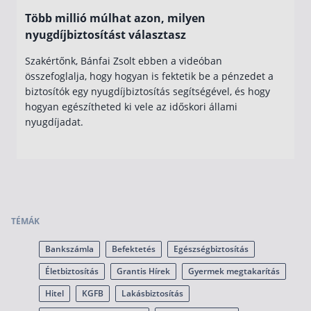
Több millió múlhat azon, milyen
nyugdíjbiztosítást választasz
Szakértőnk, Bánfai Zsolt ebben a videóban
összefoglalja, hogy hogyan is fektetik be a pénzedet a
biztosítók egy nyugdíjbiztosítás segítségével, és hogy
hogyan egészítheted ki vele az időskori állami
nyugdíjadat.
TÉMÁK
Bankszámla
Befektetés
Egészségbiztosítás
Életbiztosítás
Grantis Hírek
Gyermek megtakarítás
Hitel
KGFB
Lakásbiztosítás