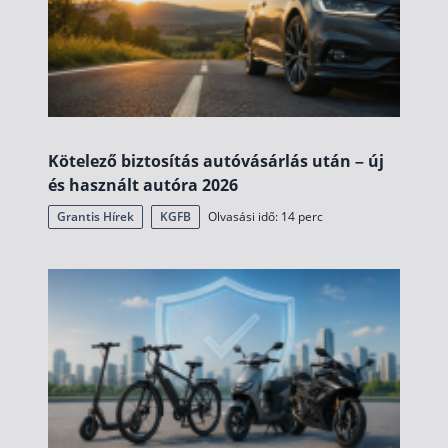
Befektetés
Állampapír
Legjobb befektetés
Részvény vásárlás
Kötelező biztosítás autóvásárlás után – új
Befektetési alapok
és használt autóra 2026
TBSZ számla
Grantis Hírek
KGFB
Olvasási idő: 14 perc
ETF
Gyermek megtakarítás
Babakötvény kisokos 👶
Lakástakarék
Hitel
Vállalkozói hitel