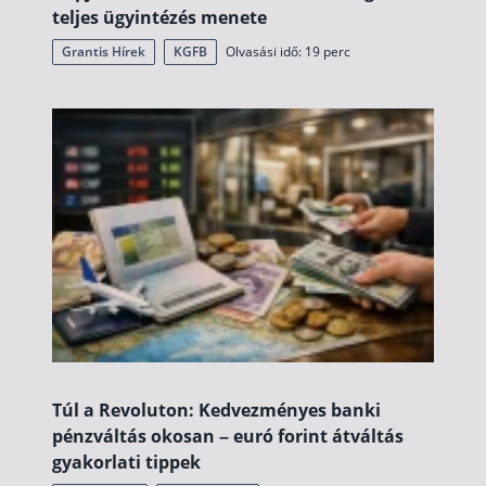
teljes ügyintézés menete
Grantis Hírek
KGFB
Olvasási idő: 19 perc
Túl a Revoluton: Kedvezményes banki
pénzváltás okosan – euró forint átváltás
gyakorlati tippek