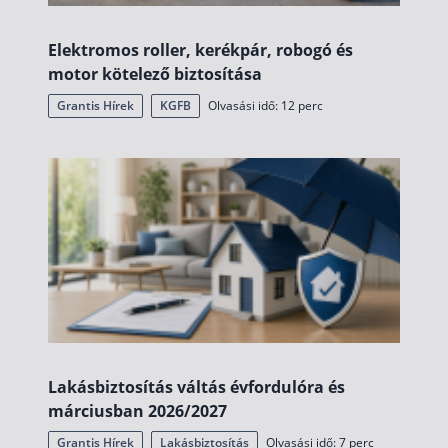
Szabad felhasználású hitel
Elektromos roller, kerékpár, robogó és
Lakáshitel
motor kötelező biztosítása
Hitelkiváltás
Grantis Hírek
KGFB
Olvasási idő: 12 perc
Babaváró hitel
Vagyonbiztosítások
Kötelező biztosítás (KGFB)
Casco
Utasbiztosítás
Lakásbiztosítás útmutató – Hogyan válassz?
Lakásbiztosítás: válaszok az 50 leggyakoribb kér
Lakásbiztosítás váltás évfordulóra és
Minősített Fogyasztóbarát Otthonbiztosítás útm
márciusban 2026/2027
Grantis Hírek
Lakásbiztosítás
Olvasási idő: 7 perc
Blog