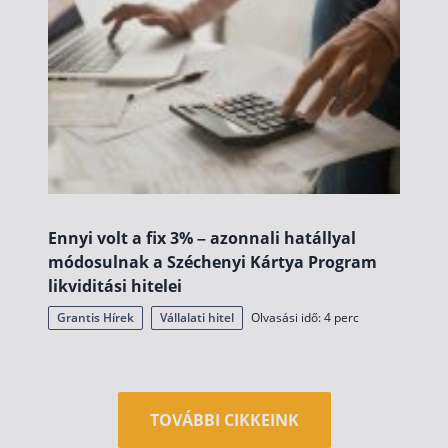
Ennyi volt a fix 3% – azonnali hatállyal
módosulnak a Széchenyi Kártya Program
likviditási hitelei
Grantis Hírek
Vállalati hitel
Olvasási idő: 4 perc
TOVÁBBI CIKKEINK