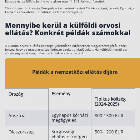
Kanada és az USA is benne van, akkor már 11 543 forintot fizetünk.
Több biztosító társaság Európához tartozónak tekinti Törökországot, Izraelt, Cyprust, a
Rólunk
kedvelt észak-afrikai úticélokat és Oroszországot is.
Kapcsolat
Mennyibe kerül a külföldi orvosi
ellátás? Konkrét példák számokkal
Karrier
A külföldi orvosi ellátás költségei jelentősen eltérhetnek Magyarországétól, ezért
fontos, hogy az utasbiztosítás fedezze ezeket a kiadásokat. Ha külföldön kerül sor
sürgősségi ellátásra, milyen számlákra számíthatsz?
Példák a nemzetközi ellátás díjára
Esemény
Ország
Tipikus költség
(2024-2025)
Egynapos kórházi
Ausztria
800-1500 EUR
megfigyelés
Sürgősségi
Olaszország
500-1200 EUR
ellátás + röntgen