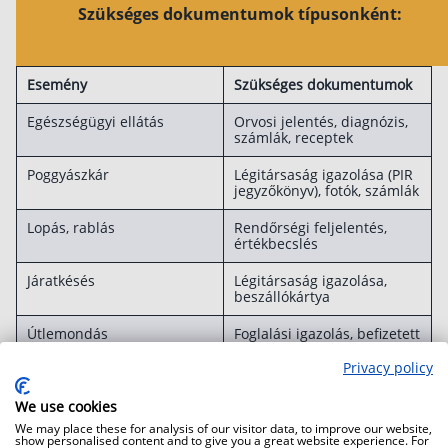
Szükséges dokumentumok típusonként:
Esemény
Szükséges dokumentumok
Egészségügyi ellátás
Orvosi jelentés, diagnózis,
számlák, receptek
Poggyászkár
Légitársaság igazolása (PIR
jegyzőkönyv), fotók, számlák
Lopás, rablás
Rendőrségi feljelentés,
értékbecslés
Járatkésés
Légitársaság igazolása,
beszállókártya
Útlemondás
Foglalási igazolás, befizetett
előlegek számlái,
orvosi/munkahelyi igazolás
Privacy policy
We use cookies
Forrás: Grantis gyűjtés
We may place these for analysis of our visitor data, to improve our website,
show personalised content and to give you a great website experience. For