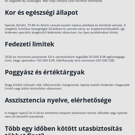
és nagyobb díj szükséges. Már napi néhány száz forinttól elérhetők.
Kor és egészségi állapot
Gyerek, felnőtt, 70-80 év feletti utasok esetén tipikus pótdíjak és korlátok vannak. A
meglévő, krónikus betegségek általában ki vannak zárva az alapbiztosításokból, így
érdemes speciális kiegészítő fedezetet választani, ha ilyen problémával élünk.
Fedezeti limitek
2026-os minimum javaslatok: EU-s városnézésre legalább 50 000 EUR egészségügyi
limit, hegyi sportokra 100 000 EUR, USA/Kanada útra minimum 250 000 USD.
Poggyász és értéktárgyak
Nagy értékű műszaki cikk, sífelszerelés, hangszerek, laptop esetén érdemes magasabb
limitű vagy külön biztosítást választani.
Asszisztencia nyelve, elérhetősége
A magyar nyelvű és 0-24-es telefonos központ különösen fontos idősebb vagy nyelvet
nem jól beszélő utasoknak.
Több egy időben kötött utasbiztosítás