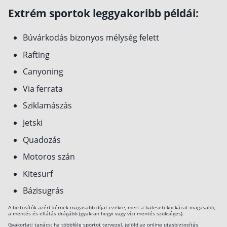
Extrém sportok leggyakoribb példái:
Búvárkodás bizonyos mélység felett
Rafting
Canyoning
Via ferrata
Sziklamászás
Jetski
Quadozás
Motoros szán
Kitesurf
Bázisugrás
A biztosítók azért kérnek magasabb díjat ezekre, mert a baleseti kockázat magasabb,
a mentés és ellátás drágább (gyakran hegyi vagy vízi mentés szükséges).
Gyakorlati tanács: ha többféle sportot tervezel, jelöld az online utasbiztosítás