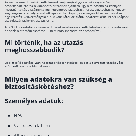
Az online utasbiztosítás kalkulátorok segítségével gyorsan és egyszerűen
összehasonlíthatók a különböző biztosítók ajánlatai, így a felhasználók könnyen
megtalálhatják a számukra legmegfelelőbb biztosítást. Az utasbiztosítás kalkulátor
segítségével személyre szabott ajánlatokat kapsz, és könnyen kihasználhatod az
együttkötési kedvezményeket is. A kalkulátor az alábbi adatokat kéri: úti cél, időpont,
utazók száma, koruk, utazás célja.
A GRANTIS esetében a tanácsadó segít értelmezni a kalkulátorban látott ajánlatokat
és segít a szerződéskötéssel – nem hagy magadra az apróbetűvel.
Mi történik, ha az utazás
meghosszabbodik?
Új biztosítás kötése vagy hosszabbítás lehetséges, de ezt a tervezett utazás vége
előtt kell jelezni a biztosítónak.
Milyen adatokra van szükség a
biztosításkötéshez?
Személyes adatok:
Név
Születési dátum
Állampolgárság