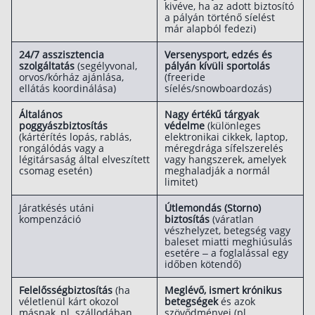
kivéve, ha az adott biztosító
a pályán történő síelést
már alapból fedezi)
24/7 asszisztencia
Versenysport, edzés és
szolgáltatás
(segélyvonal,
pályán kívüli sportolás
orvos/kórház ajánlása,
(freeride
ellátás koordinálása)
síelés/snowboardozás)
Általános
Nagy értékű tárgyak
poggyászbiztosítás
védelme
(különleges
(kártérítés lopás, rablás,
elektronikai cikkek, laptop,
rongálódás vagy a
méregdrága sífelszerelés
légitársaság által elveszített
vagy hangszerek, amelyek
csomag esetén)
meghaladják a normál
limitet)
Járatkésés utáni
Útlemondás (Storno)
kompenzáció
biztosítás
(váratlan
vészhelyzet, betegség vagy
baleset miatti meghiúsulás
esetére – a foglalással egy
időben kötendő)
Felelősségbiztosítás
(ha
Meglévő, ismert krónikus
véletlenül kárt okozol
betegségek
és azok
másnak, pl. szállodában
szövődményei (pl.