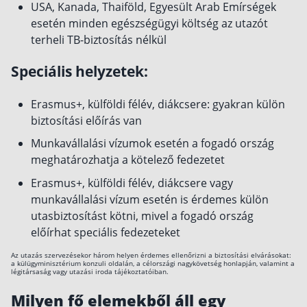
USA, Kanada, Thaiföld, Egyesült Arab Emírségek
esetén minden egészségügyi költség az utazót
terheli TB-biztosítás nélkül
Speciális helyzetek:
Erasmus+, külföldi félév, diákcsere: gyakran külön
biztosítási előírás van
Munkavállalási vízumok esetén a fogadó ország
meghatározhatja a kötelező fedezetet
Erasmus+, külföldi félév, diákcsere vagy
munkavállalási vízum esetén is érdemes külön
utasbiztosítást kötni, mivel a fogadó ország
előírhat speciális fedezeteket
Az utazás szervezésekor három helyen érdemes ellenőrizni a biztosítási elvárásokat:
a külügyminisztérium konzuli oldalán, a célországi nagykövetség honlapján, valamint a
légitársaság vagy utazási iroda tájékoztatóiban.
Milyen fő elemekből áll egy