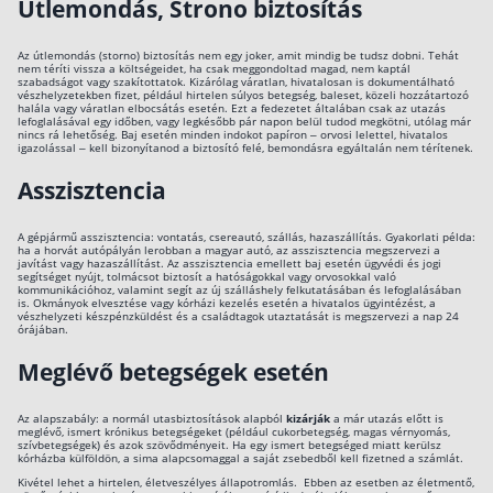
Útlemondás, Strono biztosítás
Az útlemondás (storno) biztosítás nem egy joker, amit mindig be tudsz dobni. Tehát
nem téríti vissza a költségeidet, ha csak meggondoltad magad, nem kaptál
szabadságot vagy szakítottatok. Kizárólag váratlan, hivatalosan is dokumentálható
vészhelyzetekben fizet, például hirtelen súlyos betegség, baleset, közeli hozzátartozó
halála vagy váratlan elbocsátás esetén. Ezt a fedezetet általában csak az utazás
lefoglalásával egy időben, vagy legkésőbb pár napon belül tudod megkötni, utólag már
nincs rá lehetőség. Baj esetén minden indokot papíron – orvosi lelettel, hivatalos
igazolással – kell bizonyítanod a biztosító felé, bemondásra egyáltalán nem térítenek.
Asszisztencia
A gépjármű asszisztencia: vontatás, csereautó, szállás, hazaszállítás. Gyakorlati példa:
ha a horvát autópályán lerobban a magyar autó, az asszisztencia megszervezi a
javítást vagy hazaszállítást. Az asszisztencia emellett baj esetén ügyvédi és jogi
segítséget nyújt, tolmácsot biztosít a hatóságokkal vagy orvosokkal való
kommunikációhoz, valamint segít az új szálláshely felkutatásában és lefoglalásában
is. Okmányok elvesztése vagy kórházi kezelés esetén a hivatalos ügyintézést, a
vészhelyzeti készpénzküldést és a családtagok utaztatását is megszervezi a nap 24
órájában.
Meglévő betegségek esetén
Az alapszabály: a normál utasbiztosítások alapból
kizárják
a már utazás előtt is
meglévő, ismert krónikus betegségeket (például cukorbetegség, magas vérnyomás,
szívbetegségek) és azok szövődményeit. Ha egy ismert betegséged miatt kerülsz
kórházba külföldön, a sima alapcsomaggal a saját zsebedből kell fizetned a számlát.
Kivétel lehet a hirtelen, életveszélyes állapotromlás. Ebben az esetben az életmentő,