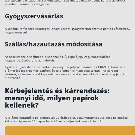
utólagosan is elfogadhatja a költséget, ha az ellátás indokolt volt. Kérd el az orvosi
jelentést, számlát és diagnózist.
Gyógyszervásárlás
A későbbi térítéshez szükséges: orvosi recept, gyógyszertári számla pontos készítmény
megnevezéssel.
Szállás/hazautazás módosítása
Az asszisztencia segíthet a plusz szállás, új repülőjegy vagy hazaszállítás
megszervezésében, ha az indokolt.
Gyakorlati javaslat: a biztosítási kötvényt, segélyhívó számot és GRANTIS tanácsadó
elérhetőségét érdemes papíron és telefonban is magadnál tartani. Ha káreset
történik, az összes azzal kapcsolatos számlát tedd el, mert később ezek alapján térít
a biztosító.
Kárbejelentés és kárrendezés:
mennyi idő, milyen papírok
kellenek?
Általános határidők: bejelentés 24-72 órán belül, dokumentumok utólagos beküldése,
kifizetés tipikusan 15 napos határidővel a teljes dokumentáció után.