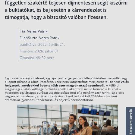
független szakértő teljesen díjmentesen segít kiszűrni
működése
a buktatókat, és baj esetén a kárrendezést is
Egyszerű Állami Nyugdíjkalkulátor
támogatja, hogy a biztosító valóban fizessen.
Önkéntes Nyugdíjpénztárak hozamai
Írta:
Veres Patrik
Nyugdíjbiztosítás
Ellenőrizte: Veres Patrik
Nyugdíjbiztosítás vagy NYESZ? Melyik a jobb?
publikálva: 2022. április 21.
frissítve: 2026. július 01.
Melyik a legolcsóbb nyugdíjbiztosítás?
Olvasási idő: 32 perc
Önkéntes nyugdíjpénztár vagy Nyugdíjbiztosítás
Nyugdíjbiztosítás adókedvezmény és adójóváírá
Egy horvátországi síbaleset, egy spanyol tengerparton fellépő hirtelen rosszullét, egy
ellopott bőrönd a római reptéren. Ezek nem katasztrófafilmek jelenetei, hanem
valós
KATA Nyugdíj: így használd ki az adókedvezmény
helyzetek, amelyekkel évente több ezer magyar utazó szembesül.
A külföldi
sürgősségi ellátás költsége biztosítás nélkül akár több millió forintot is kitehet –
miközben egy átlagos európai utasbiztosítás heti díja néhány ezer forint. Ez a cikk
Nyugdíjbiztosítás kalkulátor
végigvezet mindenen, amit az utasbiztosításról tudnod kell 2026-ban: konkrét
számokkal, gyakorlati tanácsokkal és objektív szempontokkal.
Nyugdíjbiztosítás hozamok
Nyugdíjbiztosítás költségek
Tartalomjegyzék
Életbiztosítások
Balesetbiztosítás