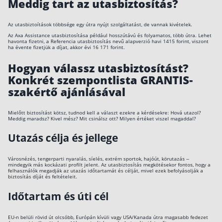
Meddig tart az utasbiztosítás?
Az utasbiztoítások többsége egy útra nyújt szolgáltatást, de vannak kivételek.
Az Axa Assistance utasbiztosítása például hosszútávú és folyamatos, több útra. Lehet
havonta fizetni, a Referencia utasbiztosítás nevű alapverzió havi 1415 forint, viszont
ha évente fizetjük a díjat, akkor évi 16 171 forint.
Hogyan válassz utasbiztosítást?
Konkrét szempontlista GRANTIS-
szakértő ajánlásával
Mielőtt biztosítást kötsz, tudnod kell a választ ezekre a kérdésekre: Hová utazol?
Meddig maradsz? Kivel mész? Mit csinálsz ott? Milyen értéket viszel magaddal?
Utazás célja és jellege
Városnézés, tengerparti nyaralás, síelés, extrém sportok, hajóút, körutazás –
mindegyik más kockázati profilt jelent. Az utasbiztosítás megkötésekor fontos, hogy a
felhasználók megadják az utazás időtartamát és célját, mivel ezek befolyásolják a
biztosítás díját és feltételeit.
Időtartam és úti cél
EU-n belüli rövid út olcsóbb, Európán kívüli vagy USA/Kanada útra magasabb fedezet