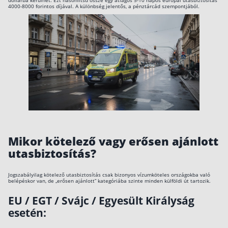
dollárba kerülhet. Ezt hasonlítsd össze egy átlagos 5-10 napos európai utasbiztosítás
4000-8000 forintos díjával. A különbség jelentős, a pénztárcád szempontjából.
Mikor kötelező vagy erősen ajánlott
utasbiztosítás?
Jogszabályilag kötelező utasbiztosítás csak bizonyos vízumköteles országokba való
belépéskor van, de „erősen ajánlott” kategóriába szinte minden külföldi út tartozik.
EU / EGT / Svájc / Egyesült Királyság
esetén: