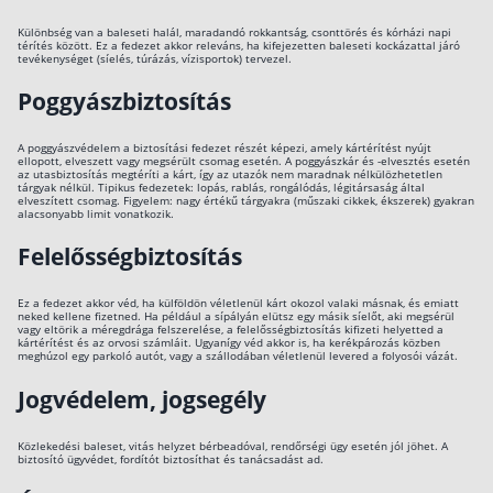
Különbség van a baleseti halál, maradandó rokkantság, csonttörés és kórházi napi
térítés között. Ez a fedezet akkor releváns, ha kifejezetten baleseti kockázattal járó
tevékenységet (síelés, túrázás, vízisportok) tervezel.
Poggyászbiztosítás
A poggyászvédelem a biztosítási fedezet részét képezi, amely kártérítést nyújt
ellopott, elveszett vagy megsérült csomag esetén. A poggyászkár és -elvesztés esetén
az utasbiztosítás megtéríti a kárt, így az utazók nem maradnak nélkülözhetetlen
tárgyak nélkül. Tipikus fedezetek: lopás, rablás, rongálódás, légitársaság által
elveszített csomag. Figyelem: nagy értékű tárgyakra (műszaki cikkek, ékszerek) gyakran
alacsonyabb limit vonatkozik.
Felelősségbiztosítás
Ez a fedezet akkor véd, ha külföldön véletlenül kárt okozol valaki másnak, és emiatt
neked kellene fizetned. Ha például a sípályán elütsz egy másik síelőt, aki megsérül
vagy eltörik a méregdrága felszerelése, a felelősségbiztosítás kifizeti helyetted a
kártérítést és az orvosi számláit. Ugyanígy véd akkor is, ha kerékpározás közben
meghúzol egy parkoló autót, vagy a szállodában véletlenül levered a folyosói vázát.
Jogvédelem, jogsegély
Közlekedési baleset, vitás helyzet bérbeadóval, rendőrségi ügy esetén jól jöhet. A
biztosító ügyvédet, fordítót biztosíthat és tanácsadást ad.