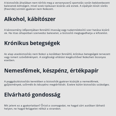
A biztosítók általában nem térítik meg a versenyszerű sportolás során bekövetkezett
balesetek költségeit, mivel ezek tipikusan kizárás alá esnek. A sípályán kívüli síelés
(freeride) szintén gyakran nem fedezett.
Alkohol, kábítószer
A káresemény időpontjában fennálló ittasság vagy tudatmódosító szer hatása kizáró
ok. Ha ittas állapotban szenvedsz balesetet, a biztosító megtagadhatja a kifizetést.
Krónikus betegségek
Az alap utasbiztosítás nem fedezi a korábban fennálló, krónikus betegségek tervezett
vagy ismert szövődményeit. A sürgősségi ellátást kiegészítővel fedezheti bizonyos
esetben.
Nemesfémek, készpénz, értékpapír
A poggyászbiztosítás keretében a biztosítók gyakran kizárják a nemesfémek,
gyűjtemények, szőrmék és készpénz megtérítését. Ezekre külön biztosítás szükséges.
Elvárható gondosság
Mit jelent ez a gyakorlatban? Őrizd a csomagodat, ne hagyd zárt autóban látható
helyen, ne hagyd felügyelet nélkül a strandon.