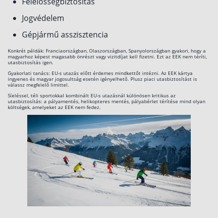
Felelősségbiztosítás
Jogvédelem
Gépjármű asszisztencia
Konkrét példák: Franciaországban, Olaszországban, Spanyolországban gyakori, hogy a
magyarhoz képest magasabb önrészt vagy vizitdíjat kell fizetni. Ezt az EEK nem téríti,
utasbiztosítás igen.
Gyakorlati tanács: EU-s utazás előtt érdemes mindkettőt intézni. Az EEK kártya
ingyenes és magyar jogosultság esetén igényelhető. Plusz piaci utasbiztosítást is
válassz megfelelő limittel.
Síeléssel, téli sportokkal kombinált EU-s utazásnál különösen kritikus az
utasbiztosítás: a pályamentés, helikopteres mentés, pályabérlet térítése mind olyan
költségek, amelyeket az EEK nem fedez.