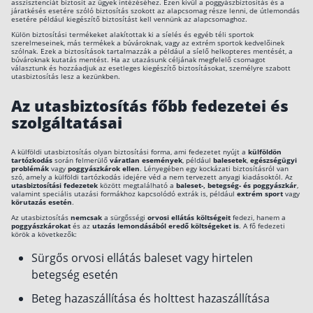
asszisztenciát biztosít az ügyek intézéséhez. Ezen kívül a poggyászbiztosítás és a
járatkésés esetére szóló biztosítás szokott az alapcsomag része lenni, de útlemondás
Befektetés
esetére például kiegészítő biztosítást kell vennünk az alapcsomaghoz.
Külön biztosítási termékeket alakítottak ki a síelés és egyéb téli sportok
szerelmeseinek, más termékek a búvároknak, vagy az extrém sportok kedvelőinek
Állampapír
szólnak. Ezek a biztosítások tartalmazzák a például a síelő helkopteres mentését, a
búvároknak kutatás mentést. Ha az utazásunk céljának megfelelő csomagot
választunk és hozzáadjuk az esetleges kiegészítő biztosításokat, személyre szabott
Legjobb befektetés
utasbiztosítás lesz a kezünkben.
Részvény vásárlás
Az utasbiztosítás főbb fedezetei és
szolgáltatásai
Befektetési alapok
TBSZ számla
A külföldi utasbiztosítás olyan biztosítási forma, ami fedezetet nyújt a
külföldön
tartózkodás
során felmerülő
váratlan események
, például
balesetek
,
egészségügyi
ETF
problémák
vagy
poggyászkárok ellen
. Lényegében egy kockázati biztosításról van
szó, amely a külföldi tartózkodás idejére véd a nem tervezett anyagi kiadásoktól. Az
utasbiztosítási fedezetek
között megtalálható a
baleset-, betegség- és poggyászkár
,
Gyermek megtakarítás
valamint speciális utazási formákhoz kapcsolódó extrák is, például
extrém sport
vagy
körutazás esetén
.
Babakötvény kisokos 👶
Az utasbiztosítás
nemcsak
a sürgősségi
orvosi ellátás költségeit
fedezi, hanem a
poggyászkárokat
és az
utazás lemondásából eredő költségeket is
. A fő fedezeti
körök a következők:
Lakástakarék
Sürgős orvosi ellátás baleset vagy hirtelen
betegség esetén
Hitel
Beteg hazaszállítása és holttest hazaszállítása
Vállalkozói hitel