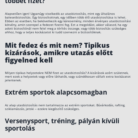
többet fizet?
Alapvetően igen! Ugyanúgy viselkedik az utasbiztosítás, mint egy általános
balesetbiztosítás. Egy biztosítottnak, egy időben több élő utasbiztosítása is lehet.
Ebben az esetben, ha bekövetkezik egy káresemény, minden érvényes utasbiztosítási
kötvény, amin szerepel a fedezet fizetni fog. Ezt a megoldást, akkor válaszd, ha egy
adott biztosítónál nem felel meg a térítés összege, vagy több biztosítás szükséges
ahhoz, hogy a teljes kockázatot ki tudd szervezni a biztosítóknak.
Mit fedez és mit nem? Tipikus
kizárások, amikre utazás előtt
figyelned kell
Milyen tipikus helyzetekre NEM fizet az utasbiztosítás? A kizárások azért születnek,
mert ezek a helyzetek vagy előre láthatók, vagy szándékosan vállalt extra kockázatot
jelentenek.
Extrém sportok alapcsomagban
Az alap utasbiztosítás nem tartalmazza az extrém sportokat. Búvárkodás, rafting,
sziklamászás, jetski – ezekre kiegészítő szükséges.
Versenysport, tréning, pályán kívüli
sportolás