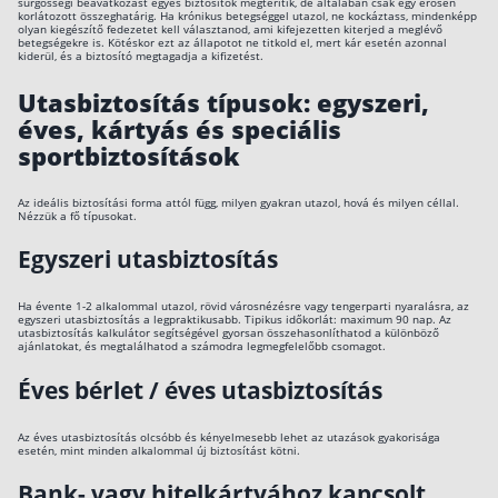
sürgősségi beavatkozást egyes biztosítók megtérítik, de általában csak egy erősen
korlátozott összeghatárig. Ha krónikus betegséggel utazol, ne kockáztass, mindenképp
olyan kiegészítő fedezetet kell választanod, ami kifejezetten kiterjed a meglévő
betegségekre is. Kötéskor ezt az állapotot ne titkold el, mert kár esetén azonnal
kiderül, és a biztosító megtagadja a kifizetést.
Utasbiztosítás típusok: egyszeri,
éves, kártyás és speciális
sportbiztosítások
Az ideális biztosítási forma attól függ, milyen gyakran utazol, hová és milyen céllal.
Nézzük a fő típusokat.
Egyszeri utasbiztosítás
Ha évente 1-2 alkalommal utazol, rövid városnézésre vagy tengerparti nyaralásra, az
egyszeri utasbiztosítás a legpraktikusabb. Tipikus időkorlát: maximum 90 nap. Az
utasbiztosítás kalkulátor segítségével gyorsan összehasonlíthatod a különböző
ajánlatokat, és megtalálhatod a számodra legmegfelelőbb csomagot.
Éves bérlet / éves utasbiztosítás
Az éves utasbiztosítás olcsóbb és kényelmesebb lehet az utazások gyakorisága
esetén, mint minden alkalommal új biztosítást kötni.
Bank- vagy hitelkártyához kapcsolt