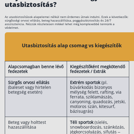
utasbiztosítás?
Az utasbiztosítások alapelemei nélkül nem érdemes útnak indulni. Ezek a következők:
sürgősségi orvosi ellátás, beteg hazaszállítása, poggyászbiztosítás és 24/7
asszisztencia. Nézzük részletesen mikkel lehet még komplexebbé tennünk a
védelmet.
Utasbiztosítás alap csomag vs kiegészítők
Alapcsomagban benne lévő
Kiegészítőként megkötendő
fedezetek
fedezetek / Extrák
Sürgős orvosi ellátás
Extrém sportok
(pl.
(baleset vagy hirtelen
búvárkodás bizonyos
betegség esetén)
mélység felett, rafting, via
ferrata, sziklamászás,
canyoning, quadozás, jetski,
motoros szán, kitesurf,
bázisugrás)
Beteg vagy holttest
Téli sportok
(síelés,
hazaszállítása
snowboardozás, szánkózás,
jégkorcsolyázás, sífutás –