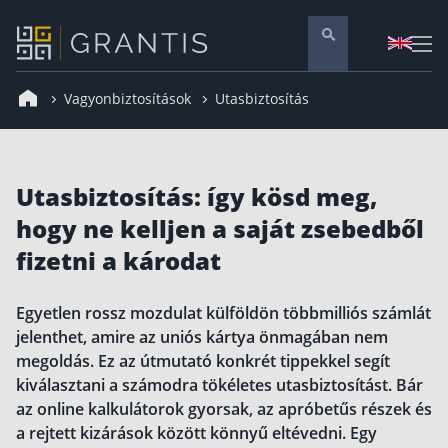
Vagyonbiztosítások
Utasbiztosítás
Pénzügyi tanácsadás
Vállalati szolgáltatások
Nyugdíj előtakarékosság
Utasbiztosítás: így kösd meg,
Önkéntes nyugdíjpénztár
hogy ne kelljen a saját zsebedből
Melyiket válaszd? Nyugdíjbiztosítás, NYESZ vagy
fizetni a károdat
ÖNYP?
Nyugdíj előtakarékossági számla (NYESZ)
Egyetlen rossz mozdulat külföldön többmilliós számlát
Nyugdíj tanácsadás 🪙
jelenthet, amire az uniós kártya önmagában nem
Nyugdíj megtakarítás – Így válassz
megoldás. Ez az útmutató konkrét tippekkel segít
kiválasztani a számodra tökéletes utasbiztosítást. Bár
Magánnyugdíjpénztár összefoglaló
az online kalkulátorok gyorsak, az apróbetűs részek és
Nyugdíjkorhatár táblázat és útmutató
a rejtett kizárások között könnyű eltévedni. Egy
Nyugdíj kisokos – A magyar nyugdíjrendszer