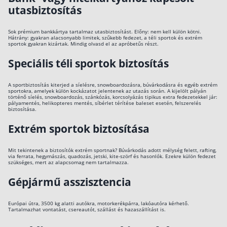
utasbiztosítás
Sok prémium bankkártya tartalmaz utasbiztosítást. Előny: nem kell külön kötni.
Hátrány: gyakran alacsonyabb limitek, szűkebb fedezet, a téli sportok és extrém
sportok gyakran kizártak. Mindig olvasd el az apróbetűs részt.
Speciális téli sportok biztosítás
A sportbiztosítás kiterjed a síelésre, snowboardozásra, búvárkodásra és egyéb extrém
sportokra, amelyek külön kockázatot jelentenek az utazás során. A kijelölt pályán
történő síelés, snowboardozás, szánkózás, korcsolyázás tipikus extra fedezetekkel jár:
pályamentés, helikopteres mentés, síbérlet térítése baleset esetén, felszerelés
biztosítása.
Extrém sportok biztosítása
Mit tekintenek a biztosítók extrém sportnak? Búvárkodás adott mélység felett, rafting,
via ferrata, hegymászás, quadozás, jetski, kite-szörf és hasonlók. Ezekre külön fedezet
szükséges, mert az alapcsomag nem tartalmazza.
Gépjármű asszisztencia
Európai útra, 3500 kg alatti autókra, motorkerékpárra, lakóautóra kérhető.
Tartalmazhat vontatást, csereautót, szállást és hazaszállítást is.