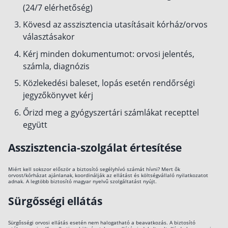
(24/7 elérhetőség)
Kövesd az asszisztencia utasításait kórház/orvos
választásakor
Kérj minden dokumentumot: orvosi jelentés,
számla, diagnózis
Közlekedési baleset, lopás esetén rendőrségi
jegyzőkönyvet kérj
Őrizd meg a gyógyszertári számlákat recepttel
együtt
Asszisztencia-szolgálat értesítése
Miért kell sokszor először a biztosító segélyhívó számát hívni? Mert ők
orvost/kórházat ajánlanak, koordinálják az ellátást és költségvállaló nyilatkozatot
adnak. A legtöbb biztosító magyar nyelvű szolgáltatást nyújt.
Sürgősségi ellátás
Sürgősségi orvosi ellátás esetén nem halogatható a beavatkozás. A biztosító