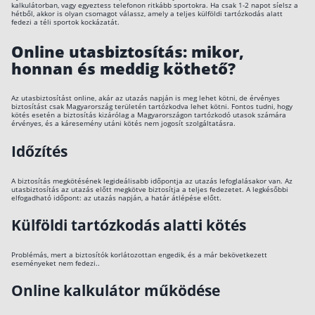
kalkulátorban, vagy egyeztess telefonon ritkább sportokra. Ha csak 1-2 napot síelsz a
hétből, akkor is olyan csomagot válassz, amely a teljes külföldi tartózkodás alatt
fedezi a téli sportok kockázatát.
Online utasbiztosítás: mikor,
honnan és meddig köthető?
Az utasbiztosítást online, akár az utazás napján is meg lehet kötni, de érvényes
biztosítást csak Magyarország területén tartózkodva lehet kötni. Fontos tudni, hogy
kötés esetén a biztosítás kizárólag a Magyarországon tartózkodó utasok számára
érvényes, és a káresemény utáni kötés nem jogosít szolgáltatásra.
Időzítés
A biztosítás megkötésének legideálisabb időpontja az utazás lefoglalásakor van. Az
utasbiztosítás az utazás előtt megkötve biztosítja a teljes fedezetet. A legkésőbbi
elfogadható időpont: az utazás napján, a határ átlépése előtt.
Külföldi tartózkodás alatti kötés
Problémás, mert a biztosítók korlátozottan engedik, és a már bekövetkezett
eseményeket nem fedezi..
Online kalkulátor működése