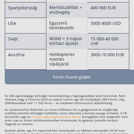
Mentőszállítás +
Spanyolország
400-900 EUR
elsősegély
Egyszerű
USA
3000-8000 USD
töréskezelés
Műtét + 3 napos
Svájc
15 000-40 000
kórházi ápolás
CHF
Helikopteres
Ausztria
3000-10 000 EUR
mentés
sípályáról
Forrás: Grantis gyűjtés
Az USA egészségügyi költségei nemzetközileg a legmagasabbak közé tartoznak. Nem
véletlen, hogy a Cherrisk 2026-os adatai szerint egy hét Európában 3843 forint, míg
USA/Kanadával már 11 543 forint – ez majdnem háromszoros díjkülönbség.
Az utasbiztosítás fedezheti az orvosi ellátáson túl, a gyógyszerek és sürgősségi
szállítás jelentős költségeit külföldön, ezzel elkerülve a komoly anyagi terheket. A TB-
biztosítás vagy az
európai egészségbiztosítási kártya
önmagában nem elegendő, mert
ezek csak az állami ellátórendszerben érvényesek, és gyakran jelentős önrészt
hagynak az utazóra.
Konkrét példa: egy 3-5 napos kórházi tartózkodás az USA-ban könnyedén 20-50 ezer