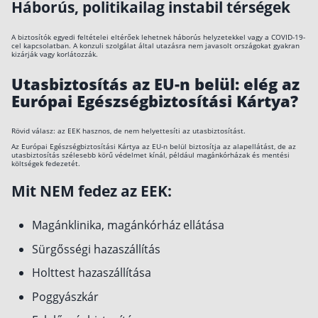
Háborús, politikailag instabil térségek
A biztosítók egyedi feltételei eltérőek lehetnek háborús helyzetekkel vagy a COVID-19-
cel kapcsolatban. A konzuli szolgálat által utazásra nem javasolt országokat gyakran
kizárják vagy korlátozzák.
Utasbiztosítás az EU-n belül: elég az
Európai Egészségbiztosítási Kártya?
Rövid válasz: az EEK hasznos, de nem helyettesíti az utasbiztosítást.
Az Európai Egészségbiztosítási Kártya az EU-n belül biztosítja az alapellátást, de az
utasbiztosítás szélesebb körű védelmet kínál, például magánkórházak és mentési
költségek fedezetét.
Mit NEM fedez az EEK:
Magánklinika, magánkórház ellátása
Sürgősségi hazaszállítás
Holttest hazaszállítása
Poggyászkár