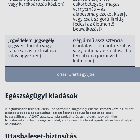
vagy kerékpározás közben)
cukorbetegség, magas
vérnyomás – az
alapcsomag ezeket kizárja,
vagy csak szigorú limitig
fedezi az életmentő
beavatkozást)
Jogvédelem, jogsegély
Gépjármű asszisztencia
(ügyvéd, fordító vagy
(vontatás, csereautó, szállás
tanácsadás biztosítása
vagy autó hazaszállítása, ha
vitás ügyekben)
lerobban a járműved
külföldön)
Forrás: Grantis gyűjtés
Egészségügyi kiadások
A legfontosabb fedezeti elem. Ide tartozik a sürgősségi ellátás, kórházi kezelés, műtét,
gyógyszerek és a hazaszállítás (egészségügyi és szükség esetén holttest
hazaszállítása). A 24/7 asszisztencia szolgáltatás azt jelenti, hogy bármikor
felhívhatod a biztosító segélyvonalát, ahol orvost, kórházat ajánlanak és koordinálják
az ellátást.
Utasbaleset-biztosítás