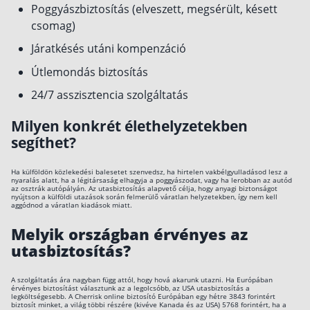
Poggyászbiztosítás (elveszett, megsérült, késett
Szabad felhasználású hitel
csomag)
Lakáshitel
Járatkésés utáni kompenzáció
Hitelkiváltás
Útlemondás biztosítás
Babaváró hitel
24/7 asszisztencia szolgáltatás
Vagyonbiztosítások
Milyen konkrét élethelyzetekben
segíthet?
Kötelező biztosítás (KGFB)
Casco
Ha külföldön közlekedési balesetet szenvedsz, ha hirtelen vakbélgyulladásod lesz a
nyaralás alatt, ha a légitársaság elhagyja a poggyászodat, vagy ha lerobban az autód
az osztrák autópályán. Az utasbiztosítás alapvető célja, hogy anyagi biztonságot
Utasbiztosítás
nyújtson a külföldi utazások során felmerülő váratlan helyzetekben, így nem kell
aggódnod a váratlan kiadások miatt.
Lakásbiztosítás útmutató – Hogyan válassz?
Melyik országban érvényes az
Lakásbiztosítás: válaszok az 50 leggyakoribb
utasbiztosítás?
kérdésre
Minősített Fogyasztóbarát Otthonbiztosítás
útmutató
A szolgáltatás ára nagyban függ attól, hogy hová akarunk utazni. Ha Európában
érvényes biztosítást választunk az a legolcsóbb, az USA utasbiztosítás a
legköltségesebb. A Cherrisk online biztosító Európában egy hétre 3843 forintért
biztosít minket, a világ többi részére (kivéve Kanada és az USA) 5768 forintért, ha a
Blog