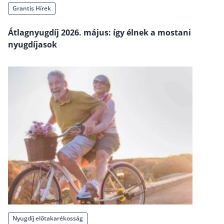
Grantis Hírek
Szabad felhasználású hitel
Lakáshitel
Átlagnyugdíj 2026. május: így élnek a mostani
nyugdíjasok
Hitelkiváltás
Babaváró hitel
Vagyonbiztosítások
Kötelező biztosítás (KGFB)
Casco
Utasbiztosítás
Lakásbiztosítás útmutató – Hogyan válassz?
Lakásbiztosítás: válaszok az 50 leggyakoribb kér
Minősített Fogyasztóbarát Otthonbiztosítás útm
Nyugdíj előtakarékosság
Blog