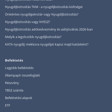
Nyugdíjbiztosítás TKM - a nyugdíjbiztosítás költségei
Önkéntes nyugdíjpénztár vagy Nyugdíjbiztosítás?
Nyugdíjbiztosítás vagy NYESZ?
Nyugdíjbiztosítás adókedvezmény és adójóváírás 2026-ban
Melyik a legolcsóbb nyugdíjbiztosítás?
KATA nyugdíj: mekkora nyugdíjat kapsz majd katásként?
Befektetés
Legjobb befektetés
Állampapír összefoglaló
Részvény
TBSZ számla
Befektetési alapok
ETF