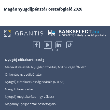
Rólunk
Magánnyugdíjpénztár összefoglaló 2026
Kapcsolat
Karrier
Nyugdíj előtakarékosság
Melyiket válaszd? Nyugdíjbiztosítás, NYESZ vagy ÖNYP?
Önkéntes nyugdíjpénztár
Nyugdíj előtakarékossági számla (NYESZ)
Nyugdíj tanácsadás
Nyugdíj megtakarítás - Így válassz
Magánnyugdíjpénztár összefoglaló