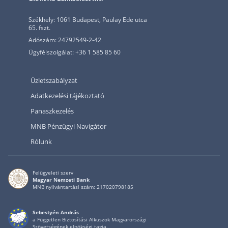
Székhely: 1061 Budapest, Paulay Ede utca
65. fszt.
Adószám: 24792549-2-42
Ügyfélszolgálat: +36 1 585 85 60
Üzletszabályzat
Adatkezelési tájékoztató
Panaszkezelés
MNB Pénzügyi Navigátor
Rólunk
Felügyeleti szerv
Magyar Nemzeti Bank
MNB nyilvántartási szám: 217020798185
Sebestyén András
a Független Biztosítási Alkuszok Magyarországi
Szövetségének elnökségi tagja.