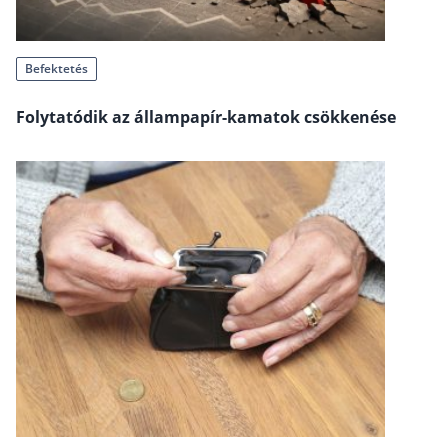
Befektetés
Állampapír
Befektetés
Legjobb befektetés
Folytatódik az állampapír-kamatok csökkenése
Részvény vásárlás
Befektetési alapok
TBSZ számla
ETF
Gyermek megtakarítás
Babakötvény kisokos 👶
Lakástakarék
Hitel
Vállalkozói hitel