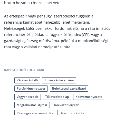
Nyugdíj kisokos – A magyar nyugdíjrendszer mű
bruttó hozamot) össze lehet vetni.
Egyszerű Állami Nyugdíjkalkulátor
Önkéntes Nyugdíjpénztárak hozamai
Az értékpapír vagy pénzügyi szerződéstől függően a
referencia-kamatlábat nehezebb lehet megérteni.
Nyugdíjbiztosítás
Nehézségek különösen akkor fordulnak elő, ha a ráta inflációs
referenciaérték, például a fogyasztói árindex (CPI), vagy a
Nyugdíjbiztosítás vagy NYESZ? Melyik a jobb?
gazdasági egészség mérőszáma, például a munkanélküliségi
Melyik a legolcsóbb nyugdíjbiztosítás?
ráta vagy a vállalati nemteljesítési ráta.
Önkéntes nyugdíjpénztár vagy Nyugdíjbiztosítás
Nyugdíjbiztosítás adókedvezmény és adójóváírá
KAPCSOLÓDÓ FOGALMAK
KATA Nyugdíj: így használd ki az adókedvezmény
Nyugdíjbiztosítás kalkulátor
Várakozási idő
Biztosítási esemény
Nyugdíjbiztosítás hozamok
Portfóliómenedzser
Befektetési szolgáltató
Nyugdíjbiztosítás költségek
Vagyonkezelés
Tőkevédett alap
Kedvezményezett
Életbiztosítások
Megtakarítási díjrész
Kockázati díjrész
Részleges visszavásárlás
Díjszüneteltetés
Balesetbiztosítás