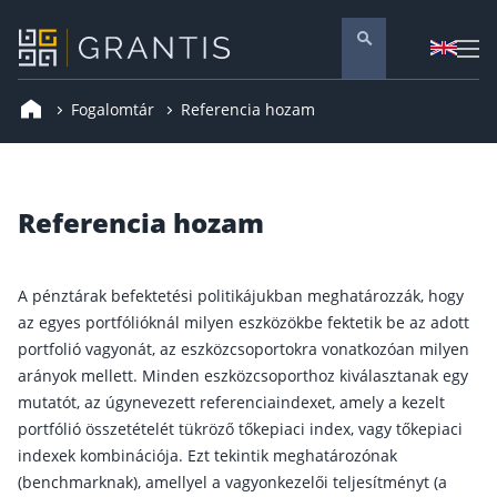
Fogalomtár
Referencia hozam
Pénzügyi tanácsadás
Vállalati szolgáltatások
Nyugdíj előtakarékosság
Referencia hozam
Önkéntes nyugdíjpénztár
Melyiket válaszd? Nyugdíjbiztosítás, NYESZ vagy
A pénztárak befektetési politikájukban meghatározzák, hogy
Nyugdíj előtakarékossági számla (NYESZ)
az egyes portfólióknál milyen eszközökbe fektetik be az adott
portfolió vagyonát, az eszközcsoportokra vonatkozóan milyen
Nyugdíj tanácsadás 🪙
arányok mellett. Minden eszközcsoporthoz kiválasztanak egy
Nyugdíj megtakarítás – Így válassz
mutatót, az úgynevezett referenciaindexet, amely a kezelt
Magánnyugdíjpénztár összefoglaló
portfólió összetételét tükröző tőkepiaci index, vagy tőkepiaci
indexek kombinációja. Ezt tekintik meghatározónak
Nyugdíjkorhatár táblázat és útmutató
(benchmarknak), amellyel a vagyonkezelői teljesítményt (a