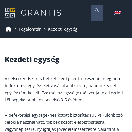
Fogalomtár
Kezdeti egység
Pénzügyi tanácsadás
Vállalati szolgáltatások
Nyugdíj előtakarékosság
Kezdeti egység
Önkéntes nyugdíjpénztár
Melyiket válaszd? Nyugdíjbiztosítás, NYESZ vagy
Az első rendszeres befizetéseid jelentős részéből még nem
Nyugdíj előtakarékossági számla (NYESZ)
befektetési egységeket vásárol a biztosító, hanem kezdeti
egységként kezeli. Ezekből az egységekből vonja le a kezdeti
Nyugdíj tanácsadás 🪙
költségeket a biztosítás első 3-5 évében.
Nyugdíj megtakarítás – Így válassz
Magánnyugdíjpénztár összefoglaló
A befektetési egységekhez kötött biztosítás (ULIP) különböző
célokra használható, többek között életbiztosításra,
Nyugdíjkorhatár táblázat és útmutató
vagyonépítésre, nyugdíjas jövedelemszerzésre, valamint a