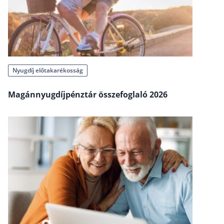
Szabad felhasználású hitel
Lakáshitel
Hitelkiváltás
Babaváró hitel
Nyugdíj előtakarékosság
Vagyonbiztosítások
Magánnyugdíjpénztár összefoglaló 2026
Kötelező biztosítás (KGFB)
Casco
Utasbiztosítás
Lakásbiztosítás útmutató – Hogyan válassz?
Lakásbiztosítás: válaszok az 50 leggyakoribb kér
Minősített Fogyasztóbarát Otthonbiztosítás útm
Blog