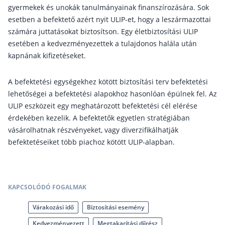
Nyugdíj kisokos – A magyar nyugdíjrendszer mű
gyermekek és unokák tanulmányainak finanszírozására. Sok
Egyszerű Állami Nyugdíjkalkulátor
esetben a befektető azért nyit ULIP-et, hogy a leszármazottai
Önkéntes Nyugdíjpénztárak hozamai
számára juttatásokat biztosítson. Egy életbiztosítási ULIP
esetében a kedvezményezettek a tulajdonos halála után
Nyugdíjbiztosítás
kapnának kifizetéseket.
Nyugdíjbiztosítás vagy NYESZ? Melyik a jobb?
A befektetési egységekhez kötött biztosítási terv befektetési
Melyik a legolcsóbb nyugdíjbiztosítás?
lehetőségei a befektetési alapokhoz hasonlóan épülnek fel. Az
ULIP eszközeit egy meghatározott befektetési cél elérése
Önkéntes nyugdíjpénztár vagy Nyugdíjbiztosítás
érdekében kezelik. A befektetők egyetlen stratégiában
Nyugdíjbiztosítás adókedvezmény és adójóváírá
vásárolhatnak részvényeket, vagy diverzifikálhatják
KATA Nyugdíj: így használd ki az adókedvezmény
befektetéseiket több piachoz kötött ULIP-alapban.
Nyugdíjbiztosítás kalkulátor
Nyugdíjbiztosítás hozamok
Nyugdíjbiztosítás költségek
KAPCSOLÓDÓ FOGALMAK
Életbiztosítások
Várakozási idő
Biztosítási esemény
Kedvezményezett
Megtakarítási díjrész
Balesetbiztosítás