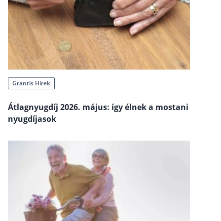
Befektetés
Állampapír
Legjobb befektetés
Részvény vásárlás
Grantis Hírek
Befektetési alapok
TBSZ számla
Átlagnyugdíj 2026. május: így élnek a mostani
ETF
nyugdíjasok
Gyermek megtakarítás
Babakötvény kisokos 👶
Lakástakarék
Hitel
Vállalkozói hitel