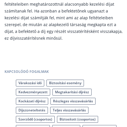
Nyugdíj kisokos – A magyar nyugdíjrendszer mű
feltételeiben meghatározottnál alacsonyabb kezelési díjat
Egyszerű Állami Nyugdíjkalkulátor
számítanak fel. Ha azonban a befektetőnek ugyanazt a
Önkéntes Nyugdíjpénztárak hozamai
kezelési díjat számítják fel, mint ami az alap feltételeiben
szerepel, de miután az alapkezelő társaság megkapta ezt a
Nyugdíjbiztosítás
díjat, a befektető a díj egy részét visszatérítésként visszakapja,
ez díjvisszatérítésnek minősül.
Nyugdíjbiztosítás vagy NYESZ? Melyik a jobb?
Melyik a legolcsóbb nyugdíjbiztosítás?
Önkéntes nyugdíjpénztár vagy Nyugdíjbiztosítás
Nyugdíjbiztosítás adókedvezmény és adójóváírá
KAPCSOLÓDÓ FOGALMAK
KATA Nyugdíj: így használd ki az adókedvezmény
Várakozási idő
Biztosítási esemény
Nyugdíjbiztosítás kalkulátor
Kedvezményezett
Megtakarítási díjrész
Nyugdíjbiztosítás hozamok
Kockázati díjrész
Részleges visszavásárlás
Nyugdíjbiztosítás költségek
Díjszüneteltetés
Teljes visszavásárlás
Életbiztosítások
Szerződő (csoportos)
Biztosított (csoportos)
Balesetbiztosítás