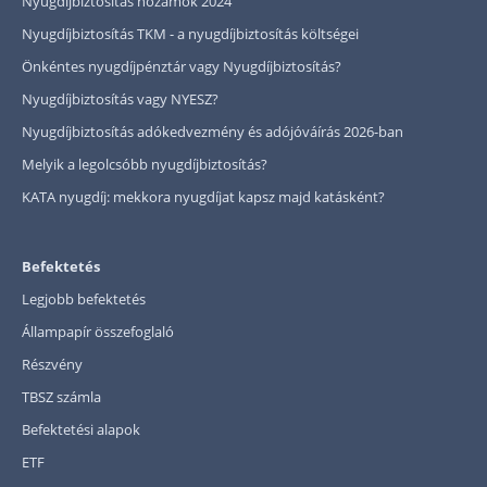
Nyugdíjbiztosítás hozamok 2024
Nyugdíjbiztosítás TKM - a nyugdíjbiztosítás költségei
Önkéntes nyugdíjpénztár vagy Nyugdíjbiztosítás?
Nyugdíjbiztosítás vagy NYESZ?
Nyugdíjbiztosítás adókedvezmény és adójóváírás 2026-ban
Melyik a legolcsóbb nyugdíjbiztosítás?
KATA nyugdíj: mekkora nyugdíjat kapsz majd katásként?
Befektetés
Legjobb befektetés
Állampapír összefoglaló
Részvény
TBSZ számla
Befektetési alapok
ETF