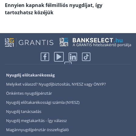
Ennyien kapnak félmilliós nyugdíjat, így
Rólunk
tartozhatsz közéjük
Kapcsolat
Karrier
Nyugdíj előtakarékosság
Melyiket válaszd? Nyugdíjbiztosítás, NYESZ vagy ÖNYP?
Önkéntes nyugdíjpénztár
Nyugdíj előtakarékossági számla (NYESZ)
Nyugdíj tanácsadás
Nyugdíj megtakarítás - Így válassz
Magánnyugdíjpénztár összefoglaló