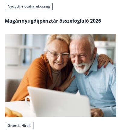
Szabad felhasználású hitel
Nyugdíj előtakarékosság
Lakáshitel
Magánnyugdíjpénztár összefoglaló 2026
Hitelkiváltás
Babaváró hitel
Vagyonbiztosítások
Kötelező biztosítás (KGFB)
Casco
Utasbiztosítás
Lakásbiztosítás útmutató – Hogyan válassz?
Lakásbiztosítás: válaszok az 50 leggyakoribb kér
Minősített Fogyasztóbarát Otthonbiztosítás útm
Grantis Hírek
Blog