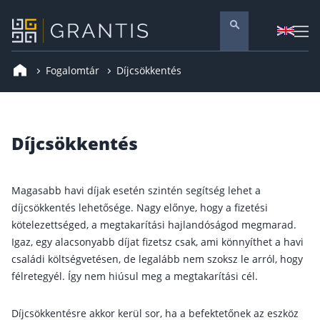
Fogalomtár
Díjcsökkentés
Pénzügyi tanácsadás
Vállalati szolgáltatások
Nyugdíj előtakarékosság
Díjcsökkentés
Önkéntes nyugdíjpénztár
Melyiket válaszd? Nyugdíjbiztosítás, NYESZ vagy
Magasabb havi díjak esetén szintén segítség lehet a
Nyugdíj előtakarékossági számla (NYESZ)
díjcsökkentés lehetősége. Nagy előnye, hogy a fizetési
kötelezettséged, a megtakarítási hajlandóságod megmarad.
Nyugdíj tanácsadás 🪙
Igaz, egy alacsonyabb díjat fizetsz csak, ami könnyíthet a havi
Nyugdíj megtakarítás – Így válassz
családi költségvetésen, de legalább nem szoksz le arról, hogy
Magánnyugdíjpénztár összefoglaló
félretegyél. Így nem hiúsul meg a megtakarítási cél.
Nyugdíjkorhatár táblázat és útmutató
Díjcsökkentésre akkor kerül sor, ha a befektetőnek az eszköz