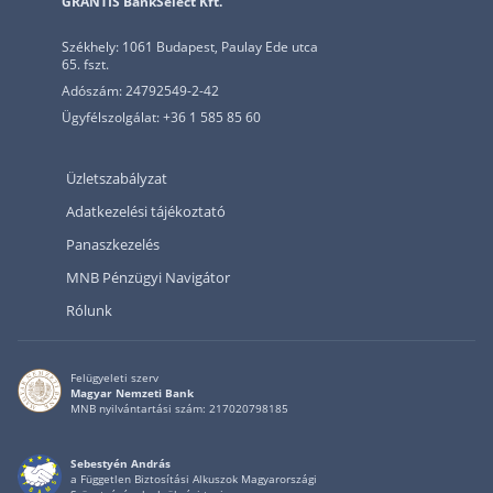
GRANTIS BankSelect Kft.
Székhely: 1061 Budapest, Paulay Ede utca
65. fszt.
Adószám: 24792549-2-42
Ügyfélszolgálat: +36 1 585 85 60
Üzletszabályzat
Adatkezelési tájékoztató
Panaszkezelés
MNB Pénzügyi Navigátor
Rólunk
Felügyeleti szerv
Magyar Nemzeti Bank
MNB nyilvántartási szám: 217020798185
Sebestyén András
a Független Biztosítási Alkuszok Magyarországi