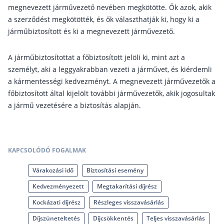
Nyugdíj kisokos – A magyar nyugdíjrendszer mű
megnevezett járművezető nevében megkötötte. Ők azok, akik
Egyszerű Állami Nyugdíjkalkulátor
a szerződést megkötötték, és ők választhatják ki, hogy ki a
Önkéntes Nyugdíjpénztárak hozamai
járműbiztosított és ki a megnevezett járművezető.
Nyugdíjbiztosítás
A járműbiztosítottat a főbiztosított jelöli ki, mint azt a
személyt, aki a leggyakrabban vezeti a járművet, és kiérdemli
Nyugdíjbiztosítás vagy NYESZ? Melyik a jobb?
a kármentességi kedvezményt. A megnevezett járművezetők a
Melyik a legolcsóbb nyugdíjbiztosítás?
főbiztosított által kijelölt további járművezetők, akik jogosultak
a jármű vezetésére a biztosítás alapján.
Önkéntes nyugdíjpénztár vagy Nyugdíjbiztosítás
Nyugdíjbiztosítás adókedvezmény és adójóváírá
KATA Nyugdíj: így használd ki az adókedvezmény
KAPCSOLÓDÓ FOGALMAK
Nyugdíjbiztosítás kalkulátor
Nyugdíjbiztosítás hozamok
Várakozási idő
Biztosítási esemény
Nyugdíjbiztosítás költségek
Kedvezményezett
Megtakarítási díjrész
Kockázati díjrész
Részleges visszavásárlás
Életbiztosítások
Díjszüneteltetés
Díjcsökkentés
Teljes visszavásárlás
Balesetbiztosítás