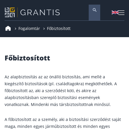
Fogalomtár
Főbiztosított
Pénzügyi tanácsadás
Vállalati szolgáltatások
Nyugdíj előtakarékosság
Főbiztosított
Önkéntes nyugdíjpénztár
Melyiket válaszd? Nyugdíjbiztosítás, NYESZ vagy
Az alapbiztosítás az az önálló biztosítás, ami mellé a
Nyugdíj előtakarékossági számla (NYESZ)
kiegészítő biztosítások (pl. családtagokra) megköthetőek. A
főbiztosított az, aki a szerződést köti, és akire az
Nyugdíj tanácsadás 🪙
alapbiztosításban szereplő biztosítási események
Nyugdíj megtakarítás – Így válassz
vonatkoznak. Mindenki más társbiztosítottnak minősül.
Magánnyugdíjpénztár összefoglaló
A főbiztosított az a személy, aki a biztosítási szerződést saját
Nyugdíjkorhatár táblázat és útmutató
maga, minden egyes járműbiztosított és minden egyes