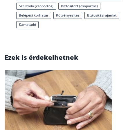
Szerződő (csoportos)
Biztosított (csoportos)
Csoportos életbiztosítás
Belépési korhatár
Kötvényesítés
Biztosítási ajánlat
Kockázati életbiztosítás 🛡
Kamatadó
Euróalapú megtakarításos életbiztosítás
Megtakarítással kombinált életbiztosítás
Vegyes életbiztosítás
Ezek is érdekelhetnek
Befektetési egységekhez kötött életbiztosítás
Egészségbiztosítás
Egészségbiztosítás cégeknek
Magán egészségbiztosítás 💊
Betegbiztosítás
Egészségpénztár – Spórolj évi akár 150 ezer forin
Egészségbiztosítás kalkulátor