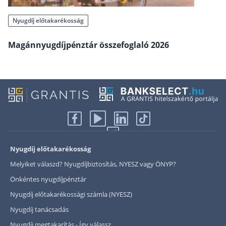
Rólunk
Nyugdíj előtakarékosság
Kapcsolat
Magánnyugdíjpénztár összefoglaló 2026
Karrier
Nyugdíj előtakarékosság
Melyiket válaszd? Nyugdíjbiztosítás, NYESZ vagy ÖNYP?
Önkéntes nyugdíjpénztár
Nyugdíj előtakarékossági számla (NYESZ)
Nyugdíj tanácsadás
Nyugdíj megtakarítás - Így válassz