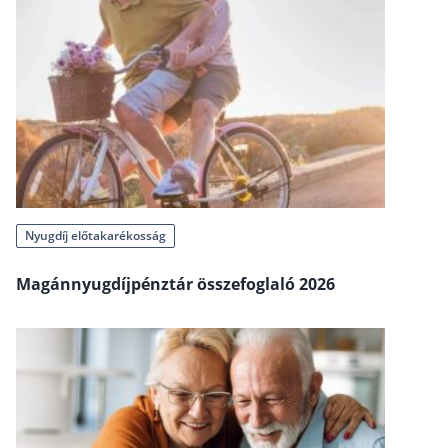
Szabad felhasználású hitel
Lakáshitel
Hitelkiváltás
Babaváró hitel
Vagyonbiztosítások
Kötelező biztosítás (KGFB)
Nyugdíj előtakarékosság
Casco
Magánnyugdíjpénztár összefoglaló 2026
Utasbiztosítás
Lakásbiztosítás útmutató – Hogyan válassz?
Lakásbiztosítás: válaszok az 50 leggyakoribb
kérdésre
Minősített Fogyasztóbarát Otthonbiztosítás
útmutató
Blog