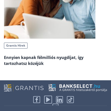
Rólunk
Kapcsolat
Karrier
Grantis Hírek
Ennyien kapnak félmilliós nyugdíjat, így
tartozhatsz közéjük