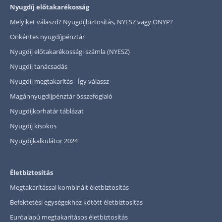
Nyugdíj előtakarékosság
Melyiket válaszd? Nyugdíjbiztosítás, NYESZ vagy ÖNYP?
Önkéntes nyugdíjpénztár
Nyugdíj előtakarékossági számla (NYESZ)
Nyugdíj tanácsadás
Nyugdíj megtakarítás - Így válassz
Magánnyugdíjpénztár összefoglaló
Nyugdíjkorhatár táblázat
Nyugdíj kisokos
Nyugdíjkalkulátor 2024
Életbiztosítás
Megtakarítással kombinált életbiztosítás
Befektetési egységekhez kötött életbiztosítás
Euróalapú megtakarításos életbiztosítás