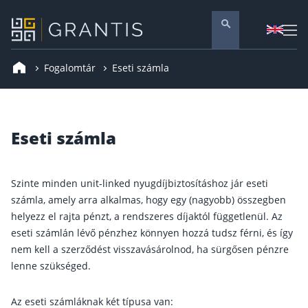
Fogalomtár
Eseti számla
Pénzügyi tanácsadás
Vállalati szolgáltatások
Nyugdíj előtakarékosság
Eseti számla
Önkéntes nyugdíjpénztár
Melyiket válaszd? Nyugdíjbiztosítás, NYESZ vagy
ÖNYP?
Szinte minden unit-linked nyugdíjbiztosításhoz jár eseti
Nyugdíj előtakarékossági számla (NYESZ)
számla, amely arra alkalmas, hogy egy (nagyobb) összegben
helyezz el rajta pénzt, a rendszeres díjaktól függetlenül. Az
Nyugdíj tanácsadás 🪙
eseti számlán lévő pénzhez könnyen hozzá tudsz férni, és így
Nyugdíj megtakarítás – Így válassz
nem kell a szerződést visszavásárolnod, ha sürgősen pénzre
Magánnyugdíjpénztár összefoglaló
lenne szükséged.
Nyugdíjkorhatár táblázat és útmutató
Az eseti számláknak két típusa van:
Nyugdíj kisokos – A magyar nyugdíjrendszer