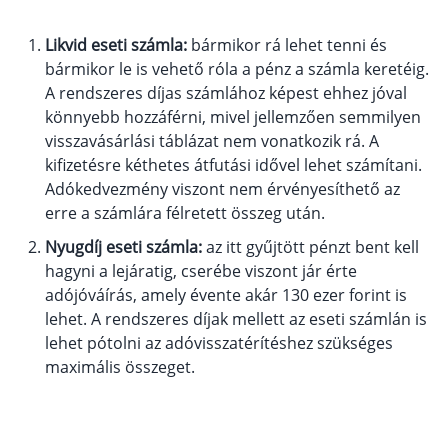
működése
Egyszerű Állami Nyugdíjkalkulátor
Likvid eseti számla:
bármikor rá lehet tenni és
Önkéntes Nyugdíjpénztárak hozamai
bármikor le is vehető róla a pénz a számla keretéig.
A rendszeres díjas számlához képest ehhez jóval
Nyugdíjbiztosítás
könnyebb hozzáférni, mivel jellemzően semmilyen
visszavásárlási táblázat nem vonatkozik rá. A
Nyugdíjbiztosítás vagy NYESZ? Melyik a jobb?
kifizetésre kéthetes átfutási idővel lehet számítani.
Melyik a legolcsóbb nyugdíjbiztosítás?
Adókedvezmény viszont nem érvényesíthető az
erre a számlára félretett összeg után.
Önkéntes nyugdíjpénztár vagy Nyugdíjbiztosítás
Nyugdíj eseti számla:
az itt gyűjtött pénzt bent kell
Nyugdíjbiztosítás adókedvezmény és adójóváírá
hagyni a lejáratig, cserébe viszont jár érte
KATA Nyugdíj: így használd ki az adókedvezmény
adójóváírás, amely évente akár 130 ezer forint is
Nyugdíjbiztosítás kalkulátor
lehet. A rendszeres díjak mellett az eseti számlán is
Nyugdíjbiztosítás hozamok
lehet pótolni az adóvisszatérítéshez szükséges
Nyugdíjbiztosítás költségek
maximális összeget.
Életbiztosítások
Balesetbiztosítás