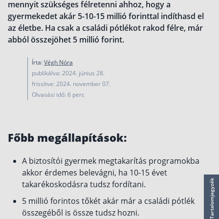
mennyit szükséges félretenni ahhoz, hogy a
működése
gyermekedet akár 5-10-15 millió forinttal indíthasd el
Egyszerű Állami Nyugdíjkalkulátor
az életbe. Ha csak a családi pótlékot rakod félre, már
Önkéntes Nyugdíjpénztárak hozamai
abból összejöhet 5 millió forint.
Nyugdíjbiztosítás
Írta:
Végh Nóra
Nyugdíjbiztosítás vagy NYESZ? Melyik a jobb?
publikálva: 2024. június 28.
frissítve: 2024. november 07.
Melyik a legolcsóbb nyugdíjbiztosítás?
Olvasási idő: 6 perc
Önkéntes nyugdíjpénztár vagy Nyugdíjbiztosítás
Nyugdíjbiztosítás adókedvezmény és adójóváírá
Főbb megállapítások:
KATA Nyugdíj: így használd ki az adókedvezmény
Nyugdíjbiztosítás kalkulátor
A biztosítói gyermek megtakarítás programokba
Nyugdíjbiztosítás hozamok
akkor érdemes belevágni, ha 10-15 évet
Nyugdíjbiztosítás költségek
Tartalomjegyzék
takarékoskodásra tudsz fordítani.
Életbiztosítások
5 millió forintos tőkét akár már a családi pótlék
összegéből is össze tudsz hozni.
Balesetbiztosítás