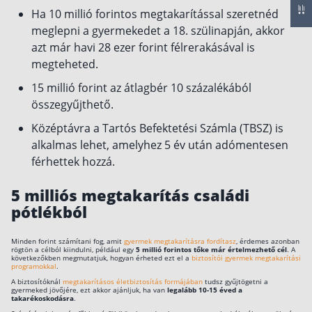
Ha 10 millió forintos megtakarítással szeretnéd
Csoportos életbiztosítás
meglepni a gyermekedet a 18. szülinapján, akkor
azt már havi 28 ezer forint félrerakásával is
Kockázati életbiztosítás 🛡
megteheted.
Euróalapú megtakarításos életbiztosítás
15 millió forint az átlagbér 10 százalékából
Megtakarítással kombinált életbiztosítás
összegyűjthető.
Vegyes életbiztosítás
Középtávra a Tartós Befektetési Számla (TBSZ) is
Befektetési egységekhez kötött életbiztosítás
alkalmas lehet, amelyhez 5 év után adómentesen
férhettek hozzá.
Egészségbiztosítás
5 milliós megtakarítás családi
Egészségbiztosítás cégeknek
pótlékból
Magán egészségbiztosítás 💊
Minden forint számítani fog, amit
gyermek megtakarításra fordítasz
, érdemes azonban
rögtön a célból kiindulni, például egy
5 millió forintos tőke már értelmezhető cél
. A
Betegbiztosítás
következőkben megmutatjuk, hogyan érheted ezt el a
biztosítói gyermek megtakarítási
programokkal
.
Egészségpénztár – Spórolj évi akár 150 ezer
A biztosítóknál
megtakarításos életbiztosítás formájában
tudsz gyűjtögetni a
forintot
gyermeked jövőjére, ezt akkor ajánljuk, ha van
legalább 10-15 éved a
Egészségbiztosítás kalkulátor
takarékoskodásra
.