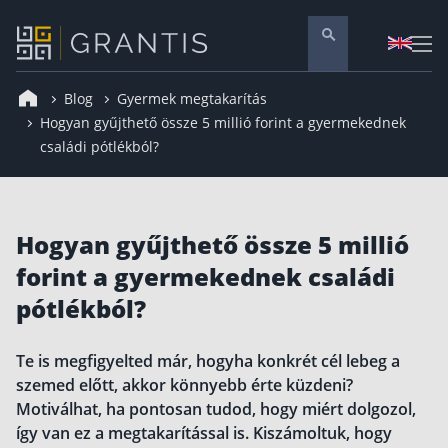
Blog
Gyermek megtakarítás
Pénzügyi tanácsadás
Hogyan gyűjthető össze 5 millió forint a gyermekednek
családi pótlékból?
Vállalati szolgáltatások
Nyugdíj előtakarékosság
Önkéntes nyugdíjpénztár
Hogyan gyűjthető össze 5 millió
Melyiket válaszd? Nyugdíjbiztosítás, NYESZ vagy
ÖNYP?
forint a gyermekednek családi
Nyugdíj előtakarékossági számla (NYESZ)
pótlékból?
Nyugdíj tanácsadás 🪙
Nyugdíj megtakarítás – Így válassz
Te is megfigyelted már, hogyha konkrét cél lebeg a
szemed előtt, akkor könnyebb érte küzdeni?
Magánnyugdíjpénztár összefoglaló
Motiválhat, ha pontosan tudod, hogy miért dolgozol,
Nyugdíjkorhatár táblázat és útmutató
így van ez a megtakarítással is. Kiszámoltuk, hogy
Nyugdíj kisokos – A magyar nyugdíjrendszer