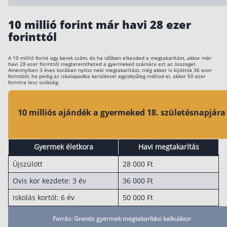
Rólunk
10 millió forint már havi 28 ezer
forinttól
Kapcsolat
Karrier
A 10 millió forint egy kerek szám, és ha időben elkezded a megtakarítást, akkor már
havi 28 ezer forinttól megteremtheted a gyermeked számára ezt az összeget.
Amennyiben 3 éves korában nyitsz neki megtakarítást, még akkor is kijöttök 36 ezer
forintból, ha pedig az iskolapadba kerüléssel egyidejűleg indítod el, akkor 50 ezer
forintra lesz szükség.
10 milliós ajándék a gyermeked 18. születésnapjára
Gyermek életkora
Havi megtakarítás
Újszülött
28 000 Ft
Ovis kor kezdete: 3 év
36 000 Ft
Iskolás kortól: 6 év
50 000 Ft
Forrás: Grantis gyermek megtakarítási kalkulátor