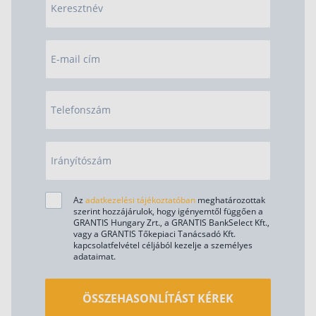
Keresztnév
E-mail cím
Telefonszám
Irányítószám
Az
adatkezelési tájékoztatóban
meghatározottak
szerint hozzájárulok, hogy igényemtől függően a
GRANTIS Hungary Zrt., a GRANTIS BankSelect Kft.,
vagy a GRANTIS Tőkepiaci Tanácsadó Kft.
kapcsolatfelvétel céljából kezelje a személyes
adataimat.
ÖSSZEHASONLÍTÁST KÉREK