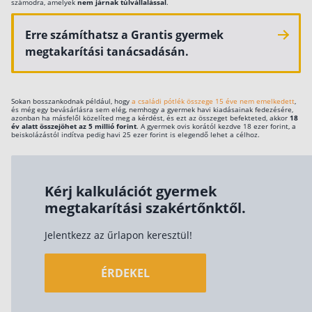
számodra, amelyek
nem járnak túlvállalással
.
Szabad felhasználású hitel
Erre számíthatsz a Grantis gyermek
Lakáshitel
megtakarítási tanácsadásán.
Hitelkiváltás
Babaváró hitel
Sokan bosszankodnak például, hogy
a családi pótlék összege 15 éve nem emelkedett
,
és még egy bevásárlásra sem elég, nemhogy a gyermek havi kiadásainak fedezésére,
azonban ha másfelől közelíted meg a kérdést, és ezt az összeget befekteted, akkor
18
Vagyonbiztosítások
év alatt összejöhet az 5 millió forint
. A gyermek ovis korától kezdve 18 ezer forint, a
beiskolázástól indítva pedig havi 25 ezer forint is elegendő lehet a célhoz.
Kötelező biztosítás (KGFB)
Casco
Kérj kalkulációt gyermek
Utasbiztosítás
megtakarítási szakértőnktől.
Lakásbiztosítás útmutató – Hogyan válassz?
Jelentkezz az űrlapon keresztül!
Lakásbiztosítás: válaszok az 50 leggyakoribb
kérdésre
Minősített Fogyasztóbarát Otthonbiztosítás
ÉRDEKEL
útmutató
Blog