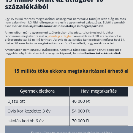
százalékából
Egy 15 millió forintos megtakarítási összeg már nemcsak a tandíjra lesz elég, ha csak
nem valamilyen külföldi elitegyetemre esik a gyermeked választása. Ebből a pénzből
akár már
az első saját lakásának az indulótőkéje is megalapozható
.
Amennyiben már a gyermeked születésekor elkezdesz takarékoskodni, akkor
rendszeres megtakarítással a
jelenlegi átlagbér
kevesebb mint 10 százalékából is
előteremthetsz 15 millió forintot. Az ovis és az iskolás kor kezdetén indított havi 54,
illetve 70 ezer forintos megtakarítás is eltörpül amellett, hogy mekkora a tét.
Amennyiben nem egyedül gyűjtögetsz, hanem a társaddal, akkor együtt pedig még
nagyobb dolgok létrehozására vagytok képesek, ha
mindketten takarékoskodtok
.
15 milliós tőke ekkora megtakarítással érhető el
Gyermek életkora
Havi megtakarítás
Újszülött
40 000 Ft
Ovis kor kezdete: 3 év
54 000 Ft
Iskolás kortól: 6 év
70 000 Ft