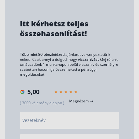
Itt kérhetsz teljes
összehasonlítást!
Több mint 80 pénzintézeti
ajánlatot versenyeztetünk
neked! Csak annyi a dolgod, hogy
visszahívást kérj
tőlünk,
tanácsadónk 1 munkanapon belül visszahív és személyre
szabottan hasonlítja össze neked a pénzügyi
megoldásokat.
5,00
Megnézem
( 3000 vélemény alapján )
Vezetéknév