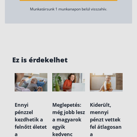
Munkatársunk 1 munkanapon belül visszahív.
Ez is érdekelhet
Ennyi
Meglepetés:
Kiderült,
pénzzel
még jobb lesz
mennyi
kezdhetik a
a magyarok
pénzt vettek
felnőtt életet
egyik
fel átlagosan
a
kedvenc
a