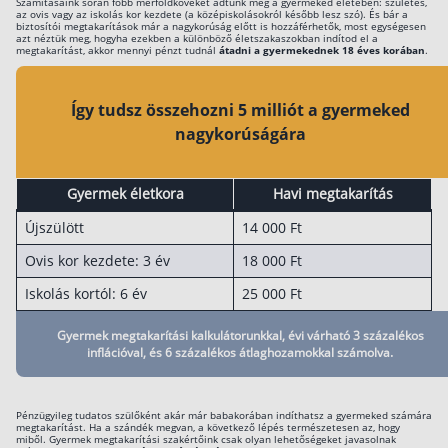
Számításaink során főbb mérföldköveket adtunk meg a gyermeked életében: születés,
az ovis vagy az iskolás kor kezdete (a középiskolásokról később lesz szó). És bár a
Befektetés
biztosítói megtakarítások már a nagykorúság előtt is hozzáférhetők, most egységesen
azt néztük meg, hogyha ezekben a különböző életszakaszokban indítod el a
megtakarítást, akkor mennyi pénzt tudnál
átadni a gyermekednek 18 éves korában
.
Állampapír
Legjobb befektetés
Így tudsz összehozni 5 milliót a gyermeked
nagykorúságára
Részvény vásárlás
Befektetési alapok
Gyermek életkora
Havi megtakarítás
TBSZ számla
Újszülött
14 000 Ft
ETF
Ovis kor kezdete: 3 év
18 000 Ft
Gyermek megtakarítás
Iskolás kortól: 6 év
25 000 Ft
Babakötvény kisokos 👶
Gyermek megtakarítási kalkulátorunkkal, évi várható 3 százalékos
Lakástakarék
inflációval, és 6 százalékos átlaghozamokkal számolva.
Hitel
Pénzügyileg tudatos szülőként akár már babakorában indíthatsz a gyermeked számára
megtakarítást. Ha a szándék megvan, a következő lépés természetesen az, hogy
Vállalkozói hitel
miből. Gyermek megtakarítási szakértőink csak olyan lehetőségeket javasolnak