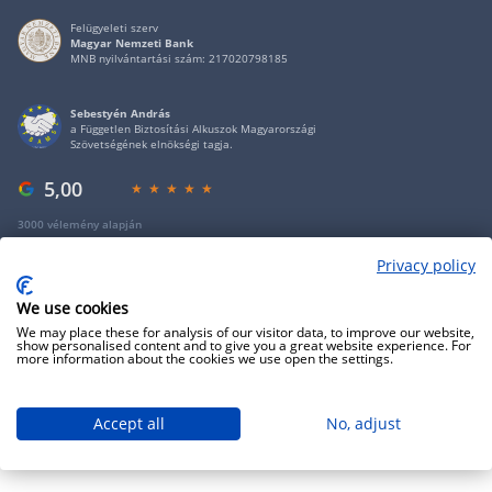
Felügyeleti szerv
Magyar Nemzeti Bank
MNB nyilvántartási szám: 217020798185
Sebestyén András
a Független Biztosítási Alkuszok Magyarországi
Szövetségének elnökségi tagja.
5,00
3000 vélemény alapján
Privacy policy
Copyright 2009 - 2026 - Minden jog fenntartva - GRANTIS Hungary Zrt
We use cookies
We may place these for analysis of our visitor data, to improve our website,
show personalised content and to give you a great website experience. For
more information about the cookies we use open the settings.
Accept all
No, adjust