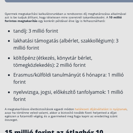
Gyermek megtakarítási kalkulátorunkban a rendszeres díj meghatározása alkalmával
azt is be tudjuk állítani, hogy tételesen mire szeretnél takarékoskodni. A
10 millió
forintos megtakarítás
egy konkrét példával élve így is felhasználható:
tandíj: 3 millió forint
lakhatási támogatás (albérlet, szakkollégium): 3
millió forint
költőpénz (étkezés, könyvtár bérlet,
tömegközlekedés): 2 millió forint
Erasmus/külföldi tanulmányút 6 hónapra: 1 millió
forint
nyelvvizsga, jogsi, előkészítő tanfolyamok: 1 millió
forint
A megtakarításos életbiztosítások egyedi módon
haláleseti díjátvállalást is nyújtanak
,
azaz ha történne veled valami, akkor a biztosító tovább fizeti helyetted a díjat
egészen a futamidő végéig, és a gyermeked meg fogja kapni az eredetileg szánt
összeget.
15 millió forint az átlagbér 10