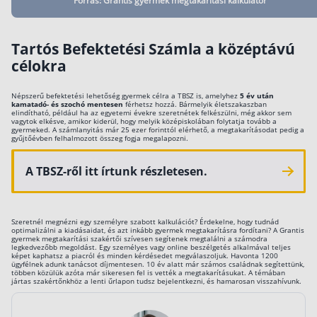
Forrás: Grantis gyermek megtakarítási kalkulátor
Tartós Befektetési Számla a középtávú
célokra
Népszerű befektetési lehetőség gyermek célra a TBSZ is, amelyhez
5 év után
kamatadó- és szochó mentesen
férhetsz hozzá. Bármelyik életszakaszban
elindítható, például ha az egyetemi évekre szeretnétek felkészülni, még akkor sem
vagytok elkésve, amikor kiderül, hogy melyik középiskolában folytatja tovább a
gyermeked. A számlanyitás már 25 ezer forinttól elérhető, a megtakarításodat pedig a
gyűjtőévben felhalmozott összeg fogja megalapozni.
A TBSZ-ről itt írtunk részletesen.
Szeretnél megnézni egy személyre szabott kalkulációt? Érdekelne, hogy tudnád
optimalizálni a kiadásaidat, és azt inkább gyermek megtakarításra fordítani? A Grantis
gyermek megtakarítási szakértői szívesen segítenek megtalálni a számodra
legkedvezőbb megoldást. Egy személyes vagy online beszélgetés alkalmával teljes
képet kaphatsz a piacról és minden kérdésedet megválaszoljuk. Havonta 1200
ügyfélnek adunk tanácsot díjmentesen. 10 év alatt már számos családnak segítettünk,
többen közülük azóta már sikeresen fel is vették a megtakarításukat. A témában
jártas szakértőnkhöz a lenti űrlapon tudsz bejelentkezni, és hamarosan visszahívunk.