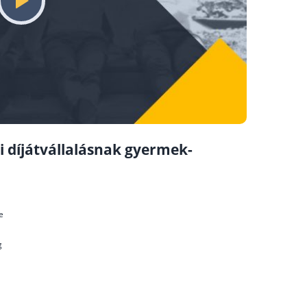
i díjátvállalásnak gyermek-
e
g