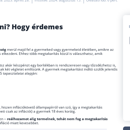
a: 2023. április 28.
frissítve: 2024. augusztus 15.
Olvasási idő: 6 perc
ni? Hogy érdemes
tség
merül majd fel a gyermeked vagy gyermekeid életében
,
amikre az
s elkezdeni. Ehhez több megtakarítás közül is választhatsz, amik
tsz akár készpénzt egy borítékban is rendszeresen vagy tőzsdézhetsz is,
k két végletet említsünk. A gyermek megtakarítást indító szülők jelentős
S tapasztalatai alapján:
hiszen inflációkövető állampapírról van szó, így a megtakarítás
ti csak az inflációt) a gyermek 18 éves koráig.
en –
reálhozamot alig termelnek, tehát nem fog a megtakarítás
nfláció miatt kevesebbet.