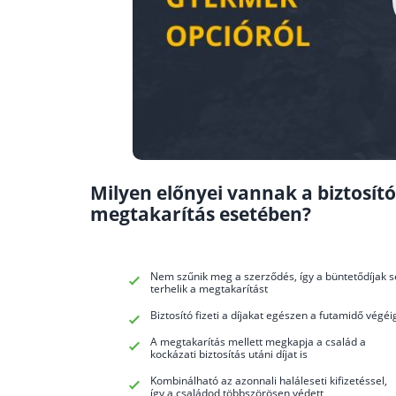
Milyen előnyei vannak a biztosító
megtakarítás esetében?
Nem szűnik meg a szerződés, így a büntetődíjak s
terhelik a megtakarítást
Biztosító fizeti a díjakat egészen a futamidő végéi
A megtakarítás mellett megkapja a család a
kockázati biztosítás utáni díjat is
Kombinálható az azonnali haláleseti kifizetéssel,
így a családod többszörösen védett