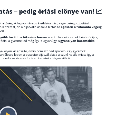
atás – pedig óriási előnye van! 📈
ehetőség
. A hagyományos életbiztosítási, vagy betegbiztosítási
ifizetést, de a díjátvállalással a biztosító
egészen a futamidő végéig
pes!
gyűlik tovább a tőke és a hozam
a számlán, nincsenek büntetődíjak,
tragédia, a gyermeked még így is ugyanúgy,
ugyanolyan hozamokkal
yik olyan kiegészítő, amin nem szabad spórolni egy gyermek
életbe lépett a biztosító díjátvállalása a szülő halála miatt, így a
lmondja az összes fontos részletet a kiegészítőről: