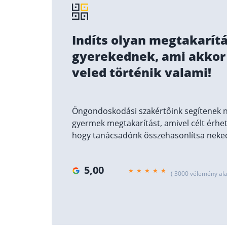
Indíts olyan megtakarítá
gyerekednek, ami akkor i
veled történik valami!
Öngondoskodási szakértőink segítenek ne
gyermek megtakarítást, amivel célt érhett
hogy tanácsadónk összehasonlítsa neked
5,00
( 3000 vélemény ala