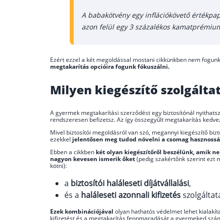
A babakötvény egy inflációkövető értékpapír
azon felül egy 3 százalékos kamatprémiumo
Ezért ezzel a két megoldással mostani cikkünkben nem fogun
megtakarítás opcióira fogunk fókuszálni.
Milyen kiegészítő szolgált
A gyermek megtakarítási szerződést egy biztosítónál nyithatsz
rendszeresen befizetsz. Az így összegyűlt megtakarítás kedv
Mivel biztosítói megoldásról van szó, megannyi kiegészítő biz
ezekkel
jelentősen meg tudod növelni a csomag hasznossá
Ebben a cikkben
két olyan kiegészítőről beszélünk, amik n
nagyon kevesen ismerik őket
(pedig szakértőnk szerint ezt
kötni):
a
biztosítói haláleseti díjátvállalási
,
és a
haláleseti azonnali kifizetés
szolgáltat
Ezek kombinációjával
olyan hathatós védelmet lehet kialakí
kifizetést és a megtakarítás fennmaradását a gyermeked szá