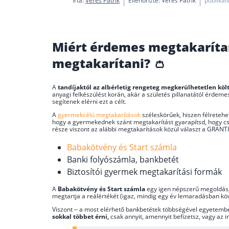
Írta:
Veres Patrik
Ellenőrizte: Veres Patrik
publikálv
Miért érdemes megtakaríta
megtakarítani? 👛
A
tandíjaktól az albérletig rengeteg megkerülhetetlen köl
anyagi felkészülést korán, akár a születés pillanatától érdeme
segítenek elérni ezt a célt.
A
gyermekcélú megtakarítások
széleskörűek, hiszen félretehe
hogy a gyermekednek szánt megtakarítást gyarapítsd, hogy csa
része viszont az alábbi megtakarítások közül választ a GRANTI
Babakötvény és Start számla
Banki folyószámla, bankbetét
Biztosítói gyermek megtakarítási formák
A
Babakötvény és Start számla
egy igen népszerű megoldás, 
megtartja a reálértékét (igaz, mindig egy év lemaradásban köve
Viszont – a most elérhető bankbetétek többségével egyetemb
sokkal többet érni,
csak annyit, amennyit befizetsz, vagy az i