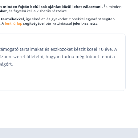
em
minden fajtán belül sok ajánlat közül lehet választani.
És minden
okat,
és figyelni kell a kisbetűs részekre.
a termékekkel
, így elméleti és gyakorlati tippekkel egyaránt segíteni
. A
lenti űrlap
segítségével pár kattintással jelentkezhetsz
mogató tartalmakat és eszközöket készít közel 10 éve. A
özben szeret ötletelni, hogyan tudna még többet tenni a
ágért.