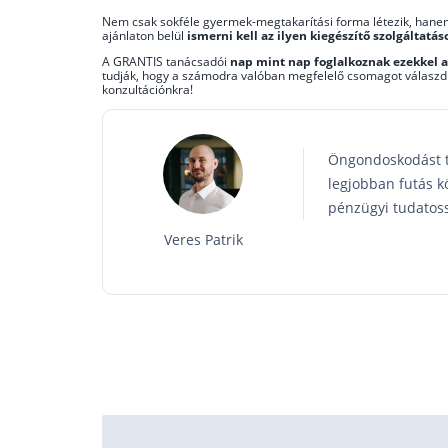
Nem csak sokféle gyermek-megtakarítási forma létezik, han
ajánlaton belül
ismerni kell az ilyen kiegészítő szolgáltatás
A GRANTIS tanácsadói
nap mint nap foglalkoznak ezekkel 
tudják, hogy a számodra valóban megfelelő csomagot válaszd
konzultációnkra!
Öngondoskodást tá
legjobban futás k
pénzügyi tudatoss
Veres Patrik