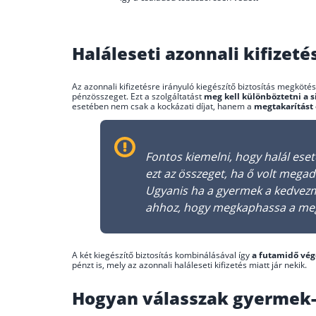
Haláleseti azonnali kifizeté
Az azonnali kifizetésre irányuló kiegészítő biztosítás megkötés
pénzösszeget. Ezt a szolgáltatást
meg kell különböztetni a si
esetében nem csak a kockázati díjat, hanem a
megtakarítást 
Fontos kiemelni, hogy halál ese
ezt az összeget, ha ő volt meg
Ugyanis ha a gyermek a kedvezmén
ahhoz, hogy megkaphassa a meg
A két kiegészítő biztosítás kombinálásával így
a futamidő vé
pénzt is, mely az azonnali haláleseti kifizetés miatt jár nekik.
Hogyan válasszak gyermek-m