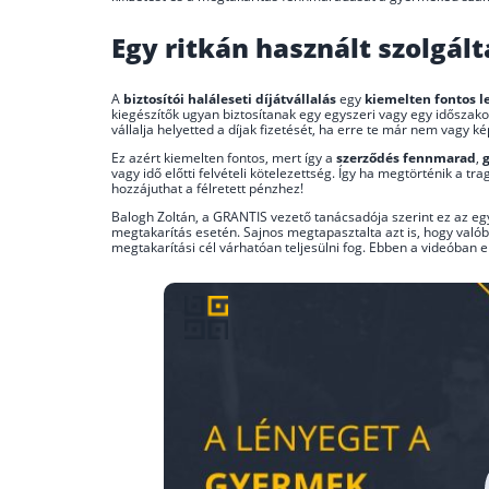
Egy ritkán használt szolgált
A
biztosítói haláleseti díjátvállalás
egy
kiemelten fontos l
kiegészítők ugyan biztosítanak egy egyszeri vagy egy időszakos k
vállalja helyetted a díjak fizetését, ha erre te már nem vagy ké
Ez azért kiemelten fontos, mert így a
szerződés fennmarad
,
vagy idő előtti felvételi kötelezettség. Így ha megtörténik a 
hozzájuthat a félretett pénzhez!
Balogh Zoltán, a GRANTIS vezető tanácsadója szerint ez az eg
megtakarítás esetén. Sajnos megtapasztalta azt is, hogy valóban 
megtakarítási cél várhatóan teljesülni fog. Ebben a videóban e