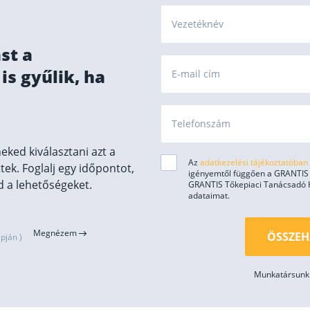
Vezetéknév
st a
s gyűlik, ha
E-mail cím
Telefonszám
ked kiválasztani azt a
Az
adatkezelési tájékoztatóban
ek. Foglalj egy időpontot,
igényemtől függően a GRANTIS H
 a lehetőségeket.
GRANTIS Tőkepiaci Tanácsadó Kft
adataimat.
Megnézem
ÖSSZEH
pján )
Munkatársunk 