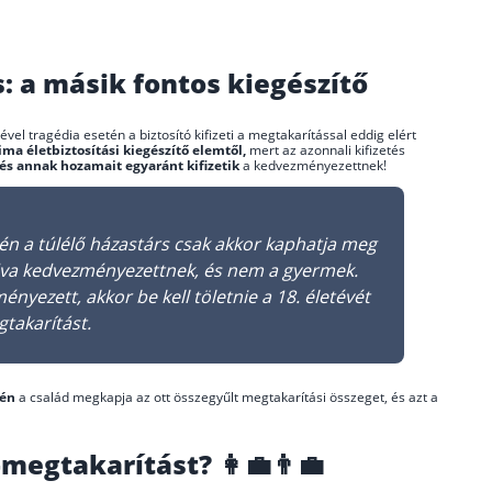
s: a másik fontos kiegészítő
ével tragédia esetén a biztosító kifizeti a megtakarítással eddig elért
ma életbiztosítási kiegészítő elemtől,
mert az azonnali kifizetés
és annak hozamait egyaránt kifizetik
a kedvezményezettnek!
tén a túlélő házastárs csak akkor kaphatja meg
adva kedvezményezettnek, és nem a gyermek.
yezett, akkor be kell töletnie a 18. életévét
takarítást.
gén
a család megkapja az ott összegyűlt megtakarítási összeget, és azt a
egtakarítást? 👩‍💼👨‍💼