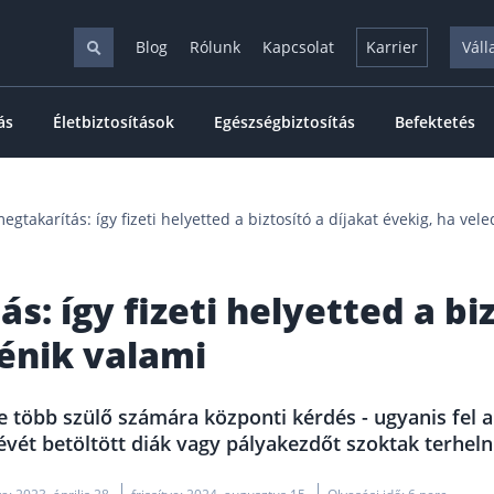
Blog
Rólunk
Kapcsolat
Karrier
Váll
ás
Életbiztosítások
Egészségbiztosítás
Befektetés
gtakarítás: így fizeti helyetted a biztosító a díjakat évekig, ha vele
 így fizeti helyetted a biz
ténik valami
több szülő számára központi kérdés - ugyanis fel ak
évét betöltött diák vagy pályakezdőt szoktak terheln