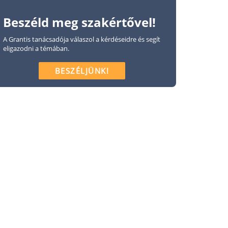
Beszéld meg szakértővel!
A Grantis tanácsadója válaszol a kérdéseidre és segít
eligazodni a témában.
BESZÉLJÜNK!