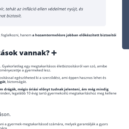
, tehát az infláció ellen védelmet nyújt, és
t biztosít.
k foglalkozni, hanem
a hozamtermelésre jobban előkészített biztosítói
atások vannak? ➕
. Gyakorlatilag egy megtakarításos életbiztosításról van szó, amibe
ezményezettje a gyermeked lesz.
tosítással egészítheted ki a szerződést, ami éppen hasznos lehet és
gát
, biztonságát.
em drágák, mégis óriási előnyt tudnak jelenteni, ám még mindig
 minden, legalább 10 évig tartó gyermekcélú megtakarításhoz meg kellene
áson.
tani a gyermek-megtakarításod számára, melyek garantálják a gyors
mára.