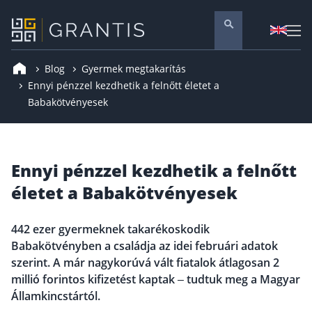
Blog
Gyermek megtakarítás
Pénzügyi tanácsadás
Ennyi pénzzel kezdhetik a felnőtt életet a
Babakötvényesek
Vállalati szolgáltatások
Nyugdíj előtakarékosság
Önkéntes nyugdíjpénztár
Ennyi pénzzel kezdhetik a felnőtt
Melyiket válaszd? Nyugdíjbiztosítás, NYESZ vagy
életet a Babakötvényesek
Nyugdíj előtakarékossági számla (NYESZ)
Nyugdíj tanácsadás 🪙
442 ezer gyermeknek takarékoskodik
Nyugdíj megtakarítás – Így válassz
Babakötvényben a családja az idei februári adatok
szerint. A már nagykorúvá vált fiatalok átlagosan 2
Magánnyugdíjpénztár összefoglaló
millió forintos kifizetést kaptak – tudtuk meg a Magyar
Nyugdíjkorhatár táblázat és útmutató
Államkincstártól.