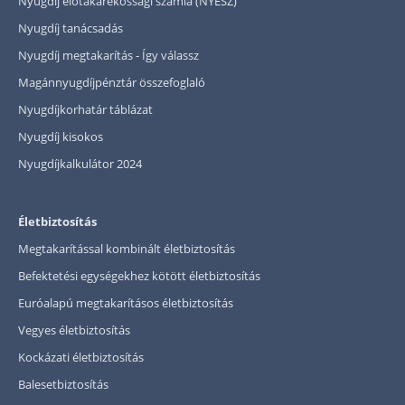
Nyugdíj előtakarékossági számla (NYESZ)
Nyugdíj tanácsadás
Nyugdíj megtakarítás - Így válassz
Magánnyugdíjpénztár összefoglaló
Nyugdíjkorhatár táblázat
Nyugdíj kisokos
Nyugdíjkalkulátor 2024
Életbiztosítás
Megtakarítással kombinált életbiztosítás
Befektetési egységekhez kötött életbiztosítás
Euróalapú megtakarításos életbiztosítás
Vegyes életbiztosítás
Kockázati életbiztosítás
Balesetbiztosítás