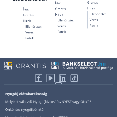
Grantis
Írta:
Hírek
Grantis
Írta:
Ellenőrizte:
Hírek
Grantis
Veres
Ellenőrizte:
Hírek
Patrik
Veres
Ellenőrizte:
Patrik
Veres
Patrik
Nyugdíj előtakarékosság
Melyiket válaszd? Nyugdíjbiztosítás, NYESZ vagy ÖNYP?
Önkéntes nyugdíjpénztár