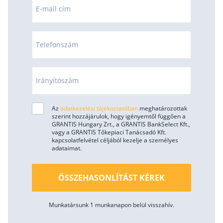
E-mail cím
Rólunk
Kapcsolat
Telefonszám
Karrier
Irányítószám
Az
adatkezelési tájékoztatóban
meghatározottak
szerint hozzájárulok, hogy igényemtől függően a
GRANTIS Hungary Zrt., a GRANTIS BankSelect Kft.,
vagy a GRANTIS Tőkepiaci Tanácsadó Kft.
kapcsolatfelvétel céljából kezelje a személyes
adataimat.
ÖSSZEHASONLÍTÁST KÉREK
Munkatársunk 1 munkanapon belül visszahív.