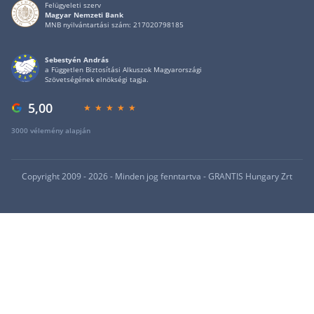
Felügyeleti szerv
Magyar Nemzeti Bank
MNB nyilvántartási szám: 217020798185
Sebestyén András
a Független Biztosítási Alkuszok Magyarországi
Szövetségének elnökségi tagja.
5,00
3000 vélemény alapján
Copyright 2009 - 2026 - Minden jog fenntartva - GRANTIS Hungary Zrt