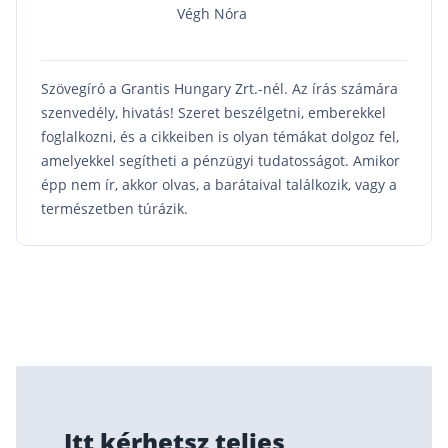
Végh Nóra
Befektetés
Állampapír
Szövegíró a Grantis Hungary Zrt.-nél. Az írás számára
Legjobb befektetés
szenvedély, hivatás! Szeret beszélgetni, emberekkel
foglalkozni, és a cikkeiben is olyan témákat dolgoz fel,
Részvény vásárlás
amelyekkel segítheti a pénzügyi tudatosságot. Amikor
Befektetési alapok
épp nem ír, akkor olvas, a barátaival találkozik, vagy a
TBSZ számla
természetben túrázik.
ETF
Gyermek megtakarítás
Babakötvény kisokos 👶
Lakástakarék
Hitel
Vállalkozói hitel
Itt kérhetsz teljes