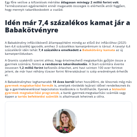
Egy főre vetítve a kifizetések mértéke
átlagosan mintegy 2 millió forint volt
.
Természetesen egyénenként ennél magasabb összegek is elérhetők attól függően,
hogy mennyit takarékoskodott a család.
Csoportos életbiztosítás
Idén már 7,4 százalékos kamat jár a
Kockázati életbiztosítás 🛡
Babakötvényre
Euróalapú megtakarításos életbiztosítás
Megtakarítással kombinált életbiztosítás
A Babakötvény inflációkövető állampapírként mindig az előző évi inflációhoz (2025-
ben 4,4 százalék) igazodik, amihez 3 százalékos kamatprémium is társul. A tavalyi 6,4
százalékról idén tehát
7,4 százalékra emelkedett a
Babakötvény kamata
az új
Vegyes életbiztosítás
kamatperiódusban.
A Grantis szakértői szerint ahhoz, hogy értelmezhető megtakarítás gyűljön össze a
Befektetési egységekhez kötött életbiztosítás
gyermek számára, fontos
a rendszeres takarékoskodás
. A Start-számlára évente
összesen
1,2 millió forint
befizetés érkezhet, ami havi szinten 100 ezer forintot
jelent, de már havi néhány tízezer forint félrerakásával is szép eredmények érhetők
el.
Egészségbiztosítás
A Babakötvényhez leghamarabb
18 éves kortól
lehet hozzáférni, de léteznek még más
gyermek magtakarítási formák
is, amelyek rövidebb lejárati idővel rendelkeznek és
így a gyermekneveléssel kapcsolatos kiadásokra is fordíthatók. Ilyenek a
biztosítói
Egészségbiztosítás cégeknek
gyermek megtakarítási programok
, a banki gyermek-megtakarítási számlák vagy
éppen a
tartós befektetési számlák
is alkalmasak lehetnek a célra.
Magán egészségbiztosítás 💊
Betegbiztosítás
Egészségpénztár – Spórolj évi akár 150 ezer forin
Egészségbiztosítás kalkulátor