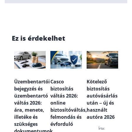
Ez is érdekelhet
Üzembentartói
Casco
Kötelező
bejegyzés és
biztosítás
biztosítás
üzembentartó
váltás 2026:
autóvásárlás
váltás 2026:
online
után – új és
ára, menete,
biztosítóváltás,
használt
illetéke és
felmondás és
autóra 2026
szükséges
évforduló
Írta:
dokumentumok