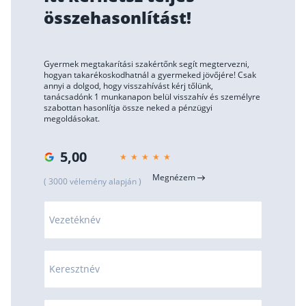
összehasonlítást!
Szabad felhasználású hitel
Lakáshitel
Hitelkiváltás
Gyermek megtakarítási szakértőnk segít megtervezni,
hogyan takarékoskodhatnál a gyermeked jövőjére! Csak
Babaváró hitel
annyi a dolgod, hogy visszahívást kérj tőlünk,
tanácsadónk 1 munkanapon belül visszahív és személyre
szabottan hasonlítja össze neked a pénzügyi
Vagyonbiztosítások
megoldásokat.
Kötelező biztosítás (KGFB)
5,00
Casco
Megnézem
( 3000 vélemény alapján )
Utasbiztosítás
Lakásbiztosítás útmutató – Hogyan válassz?
Vezetéknév
Lakásbiztosítás: válaszok az 50 leggyakoribb kér
Minősített Fogyasztóbarát Otthonbiztosítás útm
Keresztnév
Blog