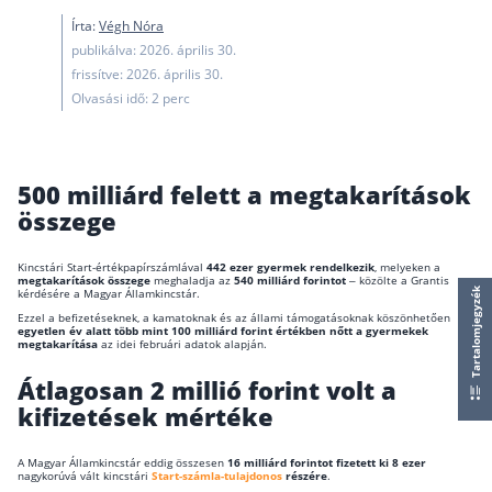
Nyugdíj kisokos – A magyar nyugdíjrendszer mű
Írta:
Végh Nóra
Egyszerű Állami Nyugdíjkalkulátor
publikálva: 2026. április 30.
Önkéntes Nyugdíjpénztárak hozamai
frissítve: 2026. április 30.
Olvasási idő: 2 perc
Nyugdíjbiztosítás
Nyugdíjbiztosítás vagy NYESZ? Melyik a jobb?
500 milliárd felett a megtakarítások
Melyik a legolcsóbb nyugdíjbiztosítás?
összege
Önkéntes nyugdíjpénztár vagy Nyugdíjbiztosítás
Kincstári Start-értékpapírszámlával
442 ezer gyermek rendelkezik
, melyeken a
Nyugdíjbiztosítás adókedvezmény és adójóváírá
megtakarítások összege
meghaladja az
540 milliárd forintot
– közölte a Grantis
kérdésére a Magyar Államkincstár.
Tartalomjegyzék
KATA Nyugdíj: így használd ki az adókedvezmény
Ezzel a befizetéseknek, a kamatoknak és az állami támogatásoknak köszönhetően
egyetlen év alatt több mint 100 milliárd forint értékben nőtt a gyermekek
Nyugdíjbiztosítás kalkulátor
megtakarítása
az idei februári adatok alapján.
Nyugdíjbiztosítás hozamok
Átlagosan 2 millió forint volt a
Nyugdíjbiztosítás költségek
kifizetések mértéke
Életbiztosítások
A Magyar Államkincstár eddig összesen
16 milliárd forintot fizetett ki 8 ezer
nagykorúvá vált kincstári
Start-számla-tulajdonos
részére
.
Balesetbiztosítás