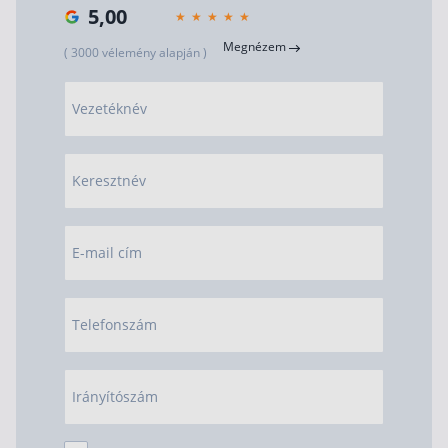
5,00
Megnézem
( 3000 vélemény alapján )
Vezetéknév
Keresztnév
E-mail cím
Telefonszám
Irányítószám