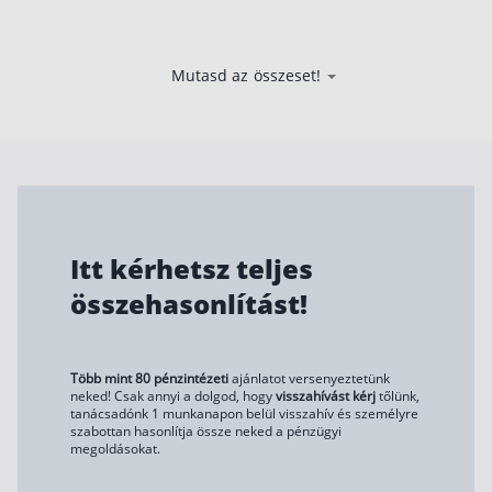
Mutasd az összeset!
Itt kérhetsz teljes
összehasonlítást!
Több mint 80 pénzintézeti
ajánlatot versenyeztetünk
neked! Csak annyi a dolgod, hogy
visszahívást kérj
tőlünk,
tanácsadónk 1 munkanapon belül visszahív és személyre
szabottan hasonlítja össze neked a pénzügyi
megoldásokat.