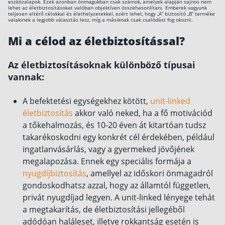
eszközalapok. Ezek azonban önmagukban csak számok, amelyek alapján sajnos nem
lehet az életbiztosításokat valóban objektíven összehasonlítani. Emberek vagyunk
teljesen eltérő célokkal és élethelyzetekkel, ezért lehet, hogy „A” biztosító „B” terméke
Csoportos életbiztosítás
valakinek a legjobb választás lesz, míg a másiknak csak csalódást fog okozni.
Kockázati életbiztosítás 🛡
Mi a célod az életbiztosítással?
Euróalapú megtakarításos életbiztosítás
Az életbiztosításoknak különböző típusai
Megtakarítással kombinált életbiztosítás
vannak:
Vegyes életbiztosítás
A befektetési egységekhez kötött,
unit-linked
Befektetési egységekhez kötött életbiztosítás
életbiztosítás
akkor való neked, ha a fő motivációd
a tőkehalmozás, és 10-20 éven át kitartóan tudsz
Egészségbiztosítás
takarékoskodni egy konkrét cél érdekében, például
ingatlanvásárlás, vagy a gyermeked jövőjének
Egészségbiztosítás cégeknek
megalapozása. Ennek egy speciális formája a
Magán egészségbiztosítás 💊
nyugdíjbiztosítás
, amellyel az időskori önmagadról
Betegbiztosítás
gondoskodhatsz azzal, hogy az államtól független,
privát nyugdíjad legyen. A unit-linked lényege tehát
Egészségpénztár – Spórolj évi akár 150 ezer
forintot
a megtakarítás, de életbiztosítási jellegéből
Egészségbiztosítás kalkulátor
adódóan haláleset, illetve rokkantság esetén is