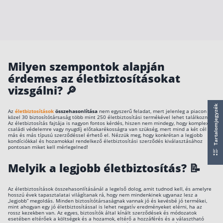
működése
Egyszerű Állami Nyugdíjkalkulátor
Önkéntes Nyugdíjpénztárak hozamai
Nyugdíjbiztosítás
Milyen szempontok alapján
Nyugdíjbiztosítás vagy NYESZ? Melyik a jobb?
érdemes az életbiztosításokat
vizsgálni? 🔎
Melyik a legolcsóbb nyugdíjbiztosítás?
Önkéntes nyugdíjpénztár vagy Nyugdíjbiztosítás
Tartalomjegyzék
Az
életbiztosítások
összehasonlítása
nem egyszerű feladat, mert jelenleg a piacon
közel 30 biztosítótársaság több mint 250 életbiztosítási termékével lehet találkozni.
Nyugdíjbiztosítás adókedvezmény és adójóváírá
Az életbiztosítás fajtája is nagyon fontos kérdés, hiszen nem mindegy, hogy komplex
családi védelemre vagy nyugdíj előtakarékosságra van szükség, mert mind a két cél
más és más típusú szerződéssel érhető el. Nézzük meg, hogy konkrétan a legjobb
KATA Nyugdíj: így használd ki az adókedvezmény
kondíciókkal és hozamokkal rendelkező életbiztosítási szerződés kiválasztásához
pontosan miket kell mérlegelned!
Nyugdíjbiztosítás kalkulátor
Melyik a legjobb életbiztosítás? 📝
Nyugdíjbiztosítás hozamok
Nyugdíjbiztosítás költségek
Az életbiztosítások összehasonlításánál a legelső dolog, amit tudnod kell, és amelyre
hosszú évek tapasztalatai világítanak rá, hogy nem mindenkinek ugyanaz lesz a
„legjobb” megoldás. Minden biztosítótársaságnak vannak jó és kevésbé jó termékei,
Életbiztosítások
mint ahogyan egy jó életbiztosítással is lehet negatív eredményeket elérni, ha az
rossz kezekben van. Az egyes, biztosítók által kínált szerződések és módozatok
esetében eltérőek a költségek és a hozamok, eltérő a hozzáférés és a választható
Balesetbiztosítás