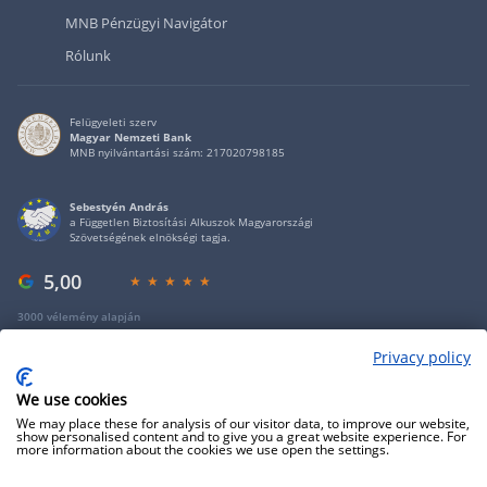
MNB Pénzügyi Navigátor
Rólunk
Felügyeleti szerv
Magyar Nemzeti Bank
MNB nyilvántartási szám: 217020798185
Sebestyén András
a Független Biztosítási Alkuszok Magyarországi
Szövetségének elnökségi tagja.
5,00
3000 vélemény alapján
Privacy policy
Copyright 2009 - 2026 - Minden jog fenntartva - GRANTIS Hungary Zrt
We use cookies
We may place these for analysis of our visitor data, to improve our website,
show personalised content and to give you a great website experience. For
more information about the cookies we use open the settings.