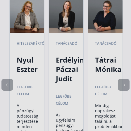
HITELSZAKÉRTŐ
TANÁCSADÓ
TANÁCSADÓ
Nyul
Erdélyiné
Tátrai
Eszter
Páczai
Mónika
Judit
LEGFŐBB
LEGFŐBB
CÉLOM
CÉLOM
LEGFŐBB
CÉLOM
A
Mindig
pénzügyi
naprakész
Az
tudatosság
megoldást
ügyfeleim
terjesztése
találni, a
pénzügyi
minden
problémákban
biztonságának