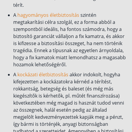
térít.
Befektetés
A
hagyományos életbiztosítás
szintén
Állampapír
megtakarítási célra szolgál, ez a forma abból a
szempontból ideális, ha fontos számodra, hogy a
Legjobb befektetés
biztosító garanciát vállaljon a fix kamatra, és akkor
Részvény vásárlás
is kifizesse a biztosítási összeget, ha nem történik
tragédia. Ennek a típusnak az egyetlen árnyoldala,
Befektetési alapok
hogy a fix kamatok miatt lemondhatsz a magasabb
TBSZ számla
hozamok lehetőségéről.
ETF
A
kockázati életbiztosítás
akkor indokolt, hogyha
Gyermek megtakarítás
kifejezetten a kockázatokra kérnéd a térítést,
rokkantság, betegség és baleset (és még más
Babakötvény kisokos 👶
kiegészítők is kérhetők, pl. műtét finanszírozása)
Lakástakarék
következtében még magad is hasznát tudod venni
az összegnek, halál esetén pedig az általad
Hitel
megjelölt kedvezményezettek kapják meg a pénzt,
így bármi is történjék, anyagi biztonságban
Vállalkozói hitel
tudhatod a szeretteidet. Amennyiben a biztosítási