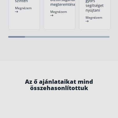
szinten
gyors
megteremtése
segítséget
Megnézem
nyújtani
Megnézem
Megnézem
Az ő ajánlataikat mind
összehasonlítottuk