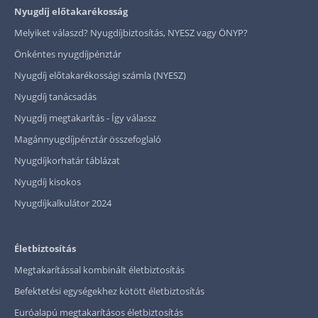
Nyugdíj előtakarékosság
Melyiket válaszd? Nyugdíjbiztosítás, NYESZ vagy ÖNYP?
Önkéntes nyugdíjpénztár
Nyugdíj előtakarékossági számla (NYESZ)
Nyugdíj tanácsadás
Nyugdíj megtakarítás - Így válassz
Magánnyugdíjpénztár összefoglaló
Nyugdíjkorhatár táblázat
Nyugdíj kisokos
Nyugdíjkalkulátor 2024
Életbiztosítás
Megtakarítással kombinált életbiztosítás
Befektetési egységekhez kötött életbiztosítás
Euróalapú megtakarításos életbiztosítás