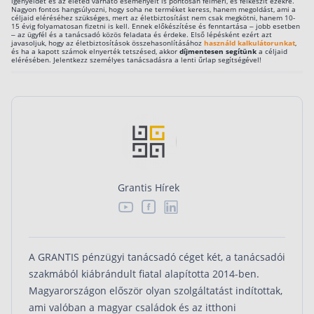
igényeidet és az életed várható eseményeit is pontosan felméri, és felkészít ezekre.
Nagyon fontos hangsúlyozni, hogy soha ne terméket keress, hanem megoldást, ami a
céljaid eléréséhez szükséges, mert az életbiztosítást nem csak megkötni, hanem 10-
15 évig folyamatosan fizetni is kell. Ennek előkészítése és fenntartása – jobb esetben
– az ügyfél és a tanácsadó közös feladata és érdeke. Első lépésként ezért azt
javasoljuk, hogy az életbiztosítások összehasonlításához
használd kalkulátorunkat
,
és ha a kapott számok elnyerték tetszésed, akkor
díjmentesen segítünk
a céljaid
elérésében. Jelentkezz személyes tanácsadásra a lenti űrlap segítségével!
Grantis Hírek



A GRANTIS pénzügyi tanácsadó céget két, a tanácsadói
szakmából kiábrándult fiatal alapította 2014-ben.
Magyarországon először olyan szolgáltatást indítottak,
ami valóban a magyar családok és az itthoni