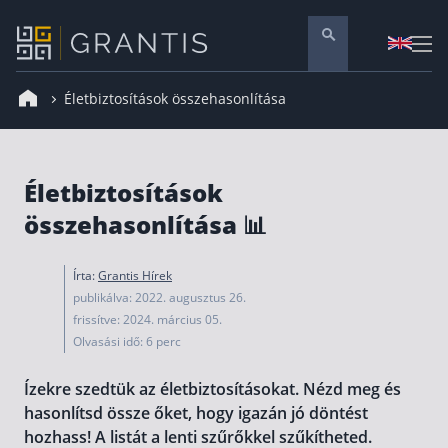
Életbiztosítások összehasonlítása
Pénzügyi tanácsadás
Vállalati szolgáltatások
Nyugdíj előtakarékosság
Életbiztosítások
Önkéntes nyugdíjpénztár
összehasonlítása 📊
Melyiket válaszd? Nyugdíjbiztosítás, NYESZ vagy
ÖNYP?
Írta:
Grantis Hírek
Nyugdíj előtakarékossági számla (NYESZ)
publikálva: 2022. augusztus 26.
Nyugdíj tanácsadás 🪙
frissítve: 2024. március 05.
Olvasási idő: 6 perc
Nyugdíj megtakarítás – Így válassz
Magánnyugdíjpénztár összefoglaló
Ízekre szedtük az életbiztosításokat. Nézd meg és
hasonlítsd össze őket, hogy igazán jó döntést
Nyugdíjkorhatár táblázat és útmutató
hozhass! A listát a lenti szűrőkkel szűkítheted.
Nyugdíj kisokos – A magyar nyugdíjrendszer