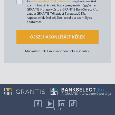
Az
adatkezelési tájékoztatóban
meghatározottak
szerint hozzájárulok, hogy igényemtől függően a
GRANTIS Hungary Zrt., a GRANTIS BankSelect Kft.,
vagy a GRANTIS Tőkepiaci Tanácsadó Kft.
kapcsolatfelvétel céljából kezelje a személyes
adataimat.
ÖSSZEHASONLÍTÁST KÉREK
Munkatársunk 1 munkanapon belül visszahív.