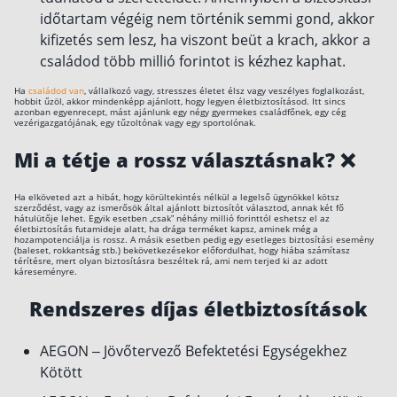
időtartam végéig nem történik semmi gond, akkor
Szabad felhasználású hitel
kifizetés sem lesz, ha viszont beüt a krach, akkor a
Lakáshitel
családod több millió forintot is kézhez kaphat.
Hitelkiváltás
Ha
családod van
, vállalkozó vagy, stresszes életet élsz vagy veszélyes foglalkozást,
hobbit űzöl, akkor mindenképp ajánlott, hogy legyen életbiztosításod. Itt sincs
Babaváró hitel
azonban egyenrecept, mást ajánlunk egy négy gyermekes családfőnek, egy cég
vezérigazgatójának, egy tűzoltónak vagy egy sportolónak.
Mi a tétje a rossz választásnak? ❌
Vagyonbiztosítások
Kötelező biztosítás (KGFB)
Ha elköveted azt a hibát, hogy körültekintés nélkül a legelső ügynökkel kötsz
szerződést, vagy az ismerősök által ajánlott biztosítót választod, annak két fő
hátulütője lehet. Egyik esetben „csak” néhány millió forinttól eshetsz el az
Casco
életbiztosítás futamideje alatt, ha drága terméket kapsz, aminek még a
hozampotenciálja is rossz. A másik esetben pedig egy esetleges biztosítási esemény
Utasbiztosítás
(baleset, rokkantság stb.) bekövetkezésekor előfordulhat, hogy hiába számítasz
térítésre, mert olyan biztosításra beszéltek rá, ami nem terjed ki az adott
káreseményre.
Lakásbiztosítás útmutató – Hogyan válassz?
Rendszeres díjas életbiztosítások
Lakásbiztosítás: válaszok az 50 leggyakoribb
kérdésre
Minősített Fogyasztóbarát Otthonbiztosítás
útmutató
AEGON – Jövőtervező Befektetési Egységekhez
Kötött
Blog