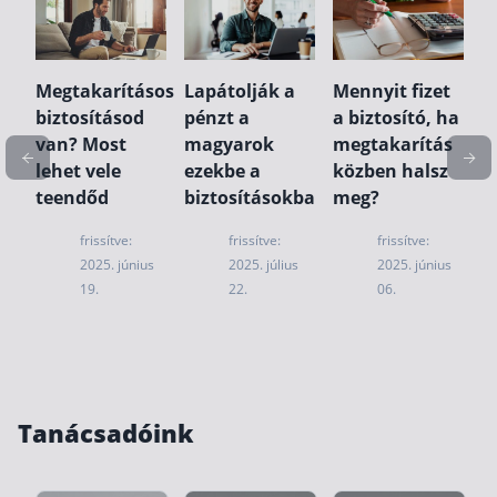
M
n
e
m
Megtakarításos
Lapátolják a
Mennyit fizet
h
biztosításod
pénzt a
a biztosító, ha
is
t
van? Most
magyarok
megtakarítás
k
k
lehet vele
ezekbe a
közben halsz
a
teendőd
biztosításokba
meg?
frissítve:
frissítve:
frissítve:
is
2025. június
2025. július
2025. június
19.
22.
06.
Tanácsadóink