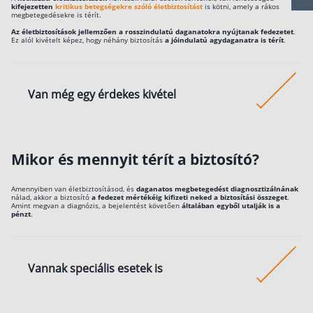
kifejezetten
kritikus betegségekre szóló életbiztosítást
is kötni, amely a rákos
megbetegedésekre is térít.
A rákos megbetegedések aránya nálunk az egyik
Csoportos életbiztosítás
Az életbiztosítások jellemzően
a rosszindulatú daganatokra nyújtanak fedezetet
.
legmagasabb az unióban.
Ez alól kivételt képez, hogy néhány biztosítás
a jóindulatú agydaganatra is térít
.
Kockázati életbiztosítás 🛡
Euróalapú megtakarításos életbiztosítás
Van még egy érdekes kivétel
Megtakarítással kombinált életbiztosítás
Vegyes életbiztosítás
Ritkábban, de előfordul az is, hogy a biztosító
Befektetési egységekhez kötött életbiztosítás
kockázatvállalása kiterjed az olyan rákfajtára is (in si
Mikor és mennyit térít a biztosító?
carcinoma), amely
csak azokat a sejteket érinti,
Egészségbiztosítás
ahonnan a rák kiindul
, de nem terjed át a környező
Amennyiben van életbiztosításod, és
daganatos megbetegedést diagnosztizálnának
nálad, akkor a biztosító
a fedezet mértékéig kifizeti neked a biztosítási összeget
.
szövetekre.
Amint megvan a diagnózis,
a bejelentést követően
általában egyből utalják is a
Egészségbiztosítás cégeknek
pénzt
.
Magán egészségbiztosítás 💊
Betegbiztosítás
Vannak speciális esetek is
Egészségpénztár – Spórolj évi akár 150 ezer forin
Egészségbiztosítás kalkulátor
Speciális esetekben arra is van példa, hogy az