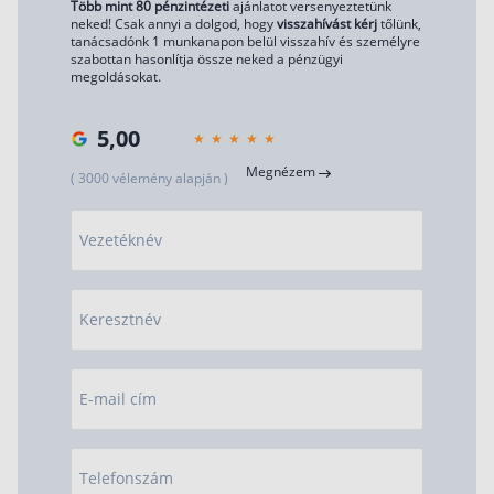
Több mint 80 pénzintézeti
ajánlatot versenyeztetünk
neked! Csak annyi a dolgod, hogy
visszahívást kérj
tőlünk,
tanácsadónk 1 munkanapon belül visszahív és személyre
szabottan hasonlítja össze neked a pénzügyi
megoldásokat.
5,00
Megnézem
( 3000 vélemény alapján )
Vezetéknév
Keresztnév
E-mail cím
Telefonszám