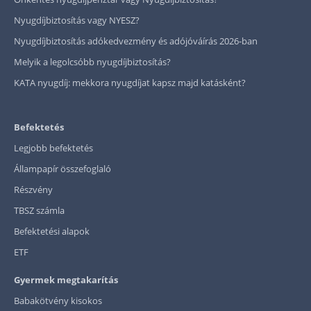
Nyugdíjbiztosítás vagy NYESZ?
Nyugdíjbiztosítás adókedvezmény és adójóváírás 2026-ban
Melyik a legolcsóbb nyugdíjbiztosítás?
KATA nyugdíj: mekkora nyugdíjat kapsz majd katásként?
Befektetés
Legjobb befektetés
Állampapír összefoglaló
Részvény
TBSZ számla
Befektetési alapok
ETF
Gyermek megtakarítás
Babakötvény kisokos