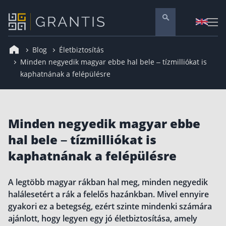
Blog
Életbiztosítás
Pénzügyi tanácsadás
Minden negyedik magyar ebbe hal bele – tízmilliókat is
kaphatnának a felépülésre
Vállalati szolgáltatások
Nyugdíj előtakarékosság
Önkéntes nyugdíjpénztár
Minden negyedik magyar ebbe
Melyiket válaszd? Nyugdíjbiztosítás, NYESZ vagy
hal bele – tízmilliókat is
Nyugdíj előtakarékossági számla (NYESZ)
kaphatnának a felépülésre
Nyugdíj tanácsadás 🪙
Nyugdíj megtakarítás – Így válassz
A legtöbb magyar rákban hal meg, minden negyedik
halálesetért a rák a felelős hazánkban. Mivel ennyire
Magánnyugdíjpénztár összefoglaló
gyakori ez a betegség, ezért szinte mindenki számára
Nyugdíjkorhatár táblázat és útmutató
ajánlott, hogy legyen egy jó életbiztosítása, amely