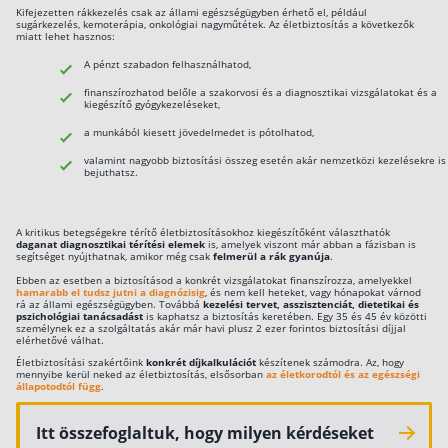
Kifejezetten rákkezelés csak az állami egészségügyben érhető el, például
életveszélyes állapotok és beavatkozások esetén a
sugárkezelés, kemoterápia, onkológiai nagyműtétek. Az életbiztosítás a következők
Befektetés
miatt lehet hasznos:
biztosító 7 napos túlélési periódus után térít. Keves
tudják azt is, hogy vannak olyan, csak halálesetre sz
A pénzt szabadon felhasználhatod,
Állampapír
kockázati életbiztosítások
, amelyek a végstádiumba
finanszírozhatod belőle a szakorvosi és a diagnosztikai vizsgálatokat és a
Legjobb befektetés
kiegészítő gyógykezeléseket,
lévő betegeknek még a haláleset bekövetkezése előt
kiutalhatják a pénzt.
a munkából kiesett jövedelmedet is pótolhatod,
Részvény vásárlás
valamint nagyobb biztosítási összeg esetén akár nemzetközi kezelésekre is
Befektetési alapok
bejuthatsz.
TBSZ számla
A kritikus betegségekre térítő életbiztosításokhoz kiegészítőként választhatók
ETF
daganat diagnosztikai térítési elemek
is, amelyek viszont már abban a fázisban is
segítséget nyújthatnak, amikor még csak
felmerül a rák gyanúja
.
Gyermek megtakarítás
Ebben az esetben a biztosításod a konkrét vizsgálatokat finanszírozza, amelyekkel
hamarabb el tudsz jutni a diagnózisig
, és nem kell heteket, vagy hónapokat várnod
rá az állami egészségügyben. Továbbá
kezelési tervet, asszisztenciát, dietetikai és
Babakötvény kisokos 👶
pszichológiai tanácsadást
is kaphatsz a biztosítás keretében. Egy 35 és 45 év közötti
személynek ez a szolgáltatás akár már havi plusz 2 ezer forintos biztosítási díjjal
Lakástakarék
elérhetővé válhat.
Életbiztosítási szakértőink
konkrét díjkalkulációt
készítenek számodra. Az, hogy
mennyibe kerül neked az életbiztosítás, elsősorban
az életkorodtól és az egészségi
állapotodtól függ
.
Hitel
Itt összefoglaltuk, hogy milyen kérdéseket
Vállalkozói hitel