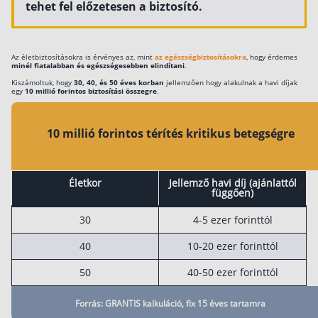
tehet fel előzetesen a biztosító.
Szabad felhasználású hitel
Lakáshitel
Az életbiztosításokra is érvényes az, mint
az egészségbiztosításokra
, hogy érdemes
Hitelkiváltás
minél fiatalabban és egészségesebben elindítani
.
Kiszámoltuk, hogy
30, 40, és 50 éves korban
jellemzően hogy alakulnak a havi díjak
Babaváró hitel
egy
10 millió forintos biztosítási összegre
.
Vagyonbiztosítások
10 millió forintos térítés kritikus betegségre
Kötelező biztosítás (KGFB)
Casco
Életkor
Jellemző havi díj (ajánlattól
függően)
Utasbiztosítás
30
4-5 ezer forinttól
Lakásbiztosítás útmutató – Hogyan válassz?
40
10-20 ezer forinttól
Lakásbiztosítás: válaszok az 50 leggyakoribb kér
50
40-50 ezer forinttól
Minősített Fogyasztóbarát Otthonbiztosítás útm
Forrás: GRANTIS kalkuláció, fix 15 éves tartamra
Blog