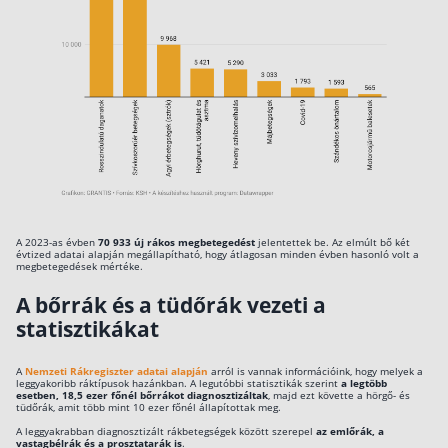
A 2023-as évben
70 933 új rákos megbetegedést
jelentettek be. Az elmúlt bő két
évtized adatai alapján megállapítható, hogy átlagosan minden évben hasonló volt a
megbetegedések mértéke.
A bőrrák és a tüdőrák vezeti a
statisztikákat
A
Nemzeti Rákregiszter adatai alapján
arról is vannak információink, hogy melyek a
leggyakoribb ráktípusok hazánkban. A legutóbbi statisztikák szerint
a legtöbb
esetben, 18,5 ezer főnél bőrrákot diagnosztizáltak
, majd ezt követte a hörgő- és
tüdőrák, amit több mint 10 ezer főnél állapítottak meg.
A leggyakrabban diagnosztizált rákbetegségek között szerepel
az emlőrák, a
vastagbélrák és a prosztatarák is
.