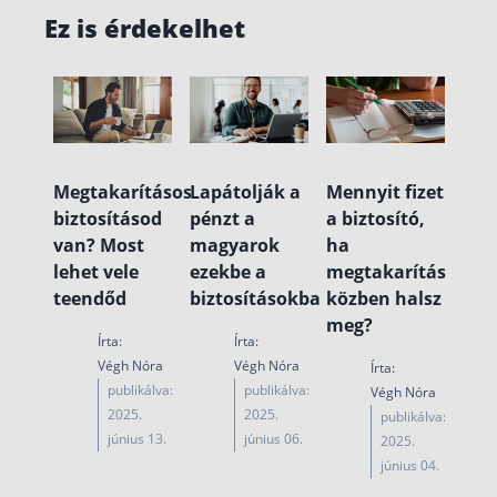
Ez is érdekelhet
Megtakarításos
Lapátolják a
Mennyit fizet
biztosításod
pénzt a
a biztosító,
van? Most
magyarok
ha
lehet vele
ezekbe a
megtakarítás
teendőd
biztosításokba
közben halsz
meg?
Írta:
Írta:
Végh Nóra
Végh Nóra
Írta:
publikálva:
publikálva:
Végh Nóra
2025.
2025.
publikálva:
június 13.
június 06.
2025.
június 04.