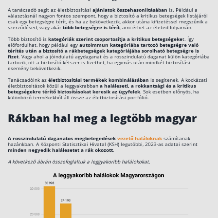
A tanácsadó segít az életbiztosítási
ajánlatok összehasonlításában
is. Például a
választásnál nagyon fontos szempont, hogy a biztosító a kritikus betegségek listájáról
csak egy betegségre térít, és ha az bekövetkezik, akkor utána kifizetéssel megszűnik a
szerződésed, vagy akár
több betegségre is térít
, ami érhet az életed folyamán.
Több biztosító is
kategóriák szerint csoportosítja a kritikus betegségeke
t. Így
előfordulhat, hogy például egy
autoimmun kategóriába tartozó betegségre való
térítés után a biztosító a rákbetegségek kategóriájába sorolható betegségre is
fizet
. Vagy ahol a jóindulatú agydaganat és a rosszindulatú daganat külön kategóriába
tartozik, ott a biztosító kétszer is fizethet, ha egymás után mindkét biztosítási
esemény bekövetkezik.
Tanácsadóink az
életbiztosítási termékek kombinálásában
is segítenek. A kockázati
életbiztosítások közül a leggyakrabban
a haláleseti, a rokkantsági és a kritikus
betegségekre térítő biztosításokat keresik
az ügyfelek
. Sok esetben előnyös, ha
különböző termékekből áll össze az életbiztosítási portfólió.
Rákban hal meg a legtöbb magyar
A rosszindulatú daganatos megbetegedések
vezető haláloknak
számítanak
hazánkban. A Központi Statisztikai Hivatal (KSH) legutóbbi, 2023-as adatai szerint
minden negyedik halálesetet a rák okozott
.
A következő ábrán összefoglaltuk a leggyakoribb halálokokat.