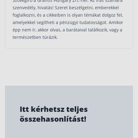
Szövegíró a Grantis Hungary Zrt.-nél. Az írás számára
szenvedély, hivatás! Szeret beszélgetni, emberekkel
foglalkozni, és a cikkeiben is olyan témákat dolgoz fel,
amelyekkel segítheti a pénzügyi tudatosságot. Amikor
épp nem ír, akkor olvas, a barátaival találkozik, vagy a
természetben túrázik.
Itt kérhetsz teljes
összehasonlítást!