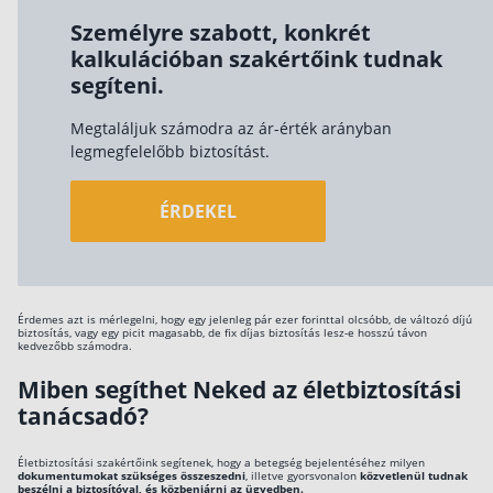
Személyre szabott, konkrét
kalkulációban szakértőink tudnak
segíteni.
Megtaláljuk számodra az ár-érték arányban
legmegfelelőbb biztosítást.
ÉRDEKEL
Érdemes azt is mérlegelni, hogy egy jelenleg pár ezer forinttal olcsóbb, de változó díjú
biztosítás, vagy egy picit magasabb, de fix díjas biztosítás lesz-e hosszú távon
kedvezőbb számodra.
Miben segíthet Neked az életbiztosítási
tanácsadó?
Életbiztosítási szakértőink segítenek, hogy a betegség bejelentéséhez milyen
dokumentumokat szükséges összeszedni
, illetve gyorsvonalon
közvetlenül tudnak
beszélni a biztosítóval, és közbenjárni az ügyedben.