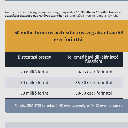
Rólunk
Készítettünk arról is egy számítást, hogy magasabb,
20, 30, illetve 50 millió forintos
biztosítási összegre egy 40 éves személynek
jellemzően mennyi lenne a havi díja.
Kapcsolat
Karrier
50 millió forintos biztosítási összeg akár havi 58
ezer forinttól
Biztosítási összeg
Jellemző havi díj (ajánlattól
függően)
20 millió forint
30-35 ezer forinttól
30 millió forint
35-50 ezer forinttól
50 millió forint
58-90 ezer forinttól
Forrás: GRANTIS kalkuláció, 40 éves személyre, fix 15 éves tartamra