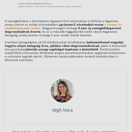
A vastagbélrákra a Semmelweis Egyetem friss közleménye is felhívta a figyelmet,
amely szerint az utóbbi évtizedekben
ugrásszerű növekedést mutat
a vastag- és
végbéldaganatok száma
. Magyarországon mintegy
9 ezer új vastagbéldaganatot
diagnosztizálnak évente
, és ez a második leggyakoribb halált okozó daganatos
betegség, amely évente mintegy 5 ezer ember életét követeli.
A kritikus betegségekre térítő életbiztosítás elindításával
bebiztosíthatod magadat,
hogyha súlyos betegség érne, például rákot diagnosztizálnának
, akkor a biztosítási
összeg erejéig
jelentős anyagi segítséget kaphatsz a biztosítótól
. Életbiztosítási
szakértőink a biztosítási feltételek alapos összehasonlításával segítenek kiválasztani
a számodra legjobb opciót. Díjmentes tanácsadásunkon konkrét kalkulációkat is
készítünk számodra.
Végh Nóra