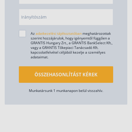
Irányítószám
Az
adatkezelési tájékoztatóban
meghatározottak
szerint hozzájárulok, hogy igényemtől függően a
GRANTIS Hungary Zrt., a GRANTIS BankSelect Kft.,
vagy a GRANTIS Tőkepiaci Tanácsadó Kft.
kapcsolatfelvétel céljából kezelje a személyes
adataimat.
ÖSSZEHASONLÍTÁST KÉREK
Munkatársunk 1 munkanapon belül visszahív.