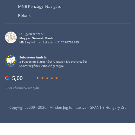
MNB Pénzügyi Navigátor
Rólunk
Felügyeleti szerv
Magyar Nemzeti Bank
MNB nyilvántartási szám: 217020798185
Sebestyén András
a Független Biztosítási Alkuszok Magyarországi
Szövetségének elnökségi tagja.
5,00
3000 vélemény alapján
Copyright 2009 - 2026 - Minden jog fenntartva - GRANTIS Hungary Zrt