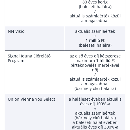
80 éves korig
(baleseti halálra)
Rólunk
/
aktuális számlaérték közül
a magasabbat
Kapcsolat
NN Visio
aktuális számlaérték
Karrier
+
1 millió Ft
(baleseti halálra)
Signal Iduna Előrelátó
az első éves díj kétszerese
Program
maximum
1 millió Ft
(értéknövelés mértékével
nő)
/
aktuális számlaérték közül
a magasabbat
(bármely okú halálra)
Union Vienna You Select
a haláleset évében aktuális
éves díj 100%-a
+
aktuális számlaérték
(bármely okú halálra)
a baleseti halál évében
aktuális éves díj 300%-a