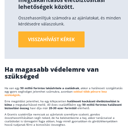
lehetőségek között.
Összehasonlítjuk számodra az ajánlatokat, és minden
kérdésedre válaszolunk.
VISSZAHÍVÁST KÉREK
Ha magasabb védelemre van
szükséged
Ha van egy
50 millió forintos lakáshitele a családnak
, akkor a haláleseti szolgáltatás
egy gyors segítséget jelenthet számukra, azonban
sokkal több pénzre lesz
szükségük
.
Erre megoldást jelenthet, ha egy kifejezetten
haláleseti kockázati életbiztosítást is
kötsz
a megtakarításod mellé. 40 éves családfőként egy
50 millió forintos haláleseti
biztosítási összeg
havi díja már
20-30 ezer forinttól
elérhető.
A Grantis szakértője nemcsak az ajánlatok személyre szabott, gondos
összehasonlításában segít neked, de ha bekövetkezne a baj, akkor tanácsaival a
családodat is támogatni fogja abban, hogy minél gyorsabban és gördülékenyebben
hozzá tudjanak férni a biztosítási összeghez.