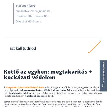
működése
Írta:
Végh Nóra
Egyszerű Állami Nyugdíjkalkulátor
publikálva: 2025. június 04.
Önkéntes Nyugdíjpénztárak hozamai
frissítve: 2025. június 06.
Olvasási idő: 6 perc
Nyugdíjbiztosítás
Nyugdíjbiztosítás vagy NYESZ? Melyik a jobb?
Melyik a legolcsóbb nyugdíjbiztosítás?
Ezt kell tudnod
Önkéntes nyugdíjpénztár vagy Nyugdíjbiztosítás
Nyugdíjbiztosítás adókedvezmény és adójóváírá
A biztosítók jellemzően 1 és 5 millió forint között
Tartalomjegyzék
haláleseti térítést fizetnek.
KATA Nyugdíj: így használd ki az adókedvezmény
Kettő az egyben: megtakarítás +
Nyugdíjbiztosítás kalkulátor
Az ajánlatok között van különbség abban, hogy
kockázati védelem
Nyugdíjbiztosítás hozamok
bármely okú halálra térítenek, vagy csak baleset
Nyugdíjbiztosítás költségek
halálra.
A
megtakarításos életbiztosítások
, mint ahogy a nevük is mutatja, egyszerre két célt
is szolgálnak:
takarékoskodhatsz,
tőkét halmozhatsz fel
, és emellett a biztosításod
még
kockázati védelmet
is nyújt. A biztosítás tehát nemcsak a megtakarítási időszak
lejártakor, hanem
haláleset esetén
is térít.
Életbiztosítások
Egyes biztosításokban elérhető továbbá rokkantságra szóló fedezet is. Rokkantságnál
jellemzően az aktuális számlaértéket fizetik ki, halálesetnél viszont a számlaértéken
Balesetbiztosítás