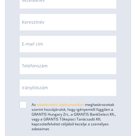
Vezetéknév
Keresztnév
E-mail cím
Telefonszám
Irányítószám
Az
adatkezelési tájékoztatóban
meghatározottak
szerint hozzájárulok, hogy igényemtől függően a
GRANTIS Hungary Zrt., a GRANTIS BankSelect Kft.,
vagy a GRANTIS Tőkepiaci Tanácsadó Kft.
kapcsolatfelvétel céljából kezelje a személyes
adataimat.