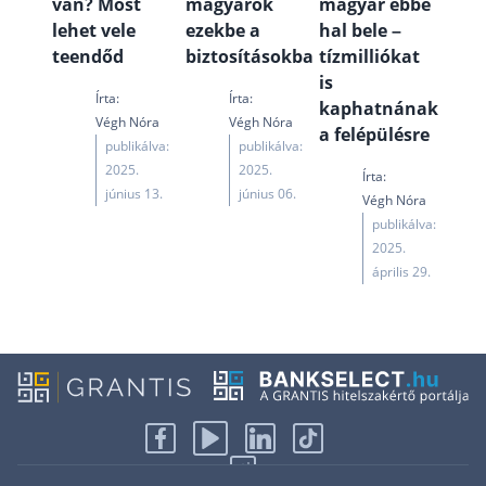
van? Most
magyarok
magyar ebbe
lehet vele
ezekbe a
hal bele –
teendőd
biztosításokba
tízmilliókat
is
Írta:
Írta:
kaphatnának
Végh Nóra
Végh Nóra
a felépülésre
publikálva:
publikálva:
2025.
2025.
Írta:
június 13.
június 06.
Végh Nóra
publikálva:
2025.
április 29.