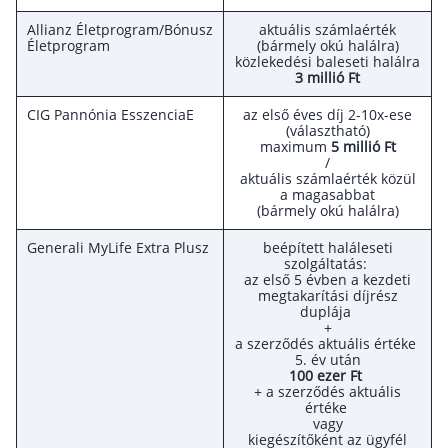
Befektetés
Allianz Életprogram/Bónusz
aktuális számlaérték
Életprogram
(bármely okú halálra)
közlekedési baleseti halálra
Állampapír
3 millió Ft
Legjobb befektetés
CIG Pannónia EsszenciaE
az első éves díj 2-10x-ese
(választható)
Részvény vásárlás
maximum
5 millió Ft
/
Befektetési alapok
aktuális számlaérték közül
a magasabbat
TBSZ számla
(bármely okú halálra)
ETF
Generali MyLife Extra Plusz
beépített haláleseti
szolgáltatás:
Gyermek megtakarítás
az első 5 évben a kezdeti
megtakarítási díjrész
Babakötvény kisokos 👶
duplája
+
Lakástakarék
a szerződés aktuális értéke
5. év után
100 ezer Ft
+ a szerződés aktuális
Hitel
értéke
vagy
Vállalkozói hitel
kiegészítőként az ügyfél