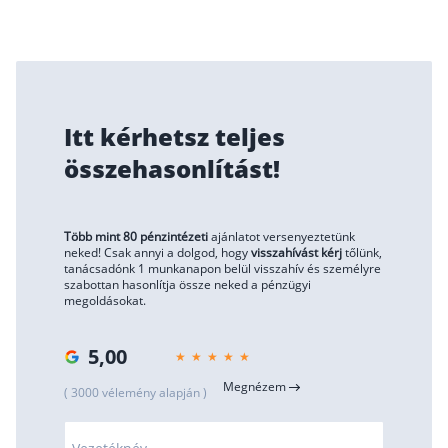
Itt kérhetsz teljes
összehasonlítást!
Több mint 80 pénzintézeti
ajánlatot versenyeztetünk
neked! Csak annyi a dolgod, hogy
visszahívást kérj
tőlünk,
tanácsadónk 1 munkanapon belül visszahív és személyre
szabottan hasonlítja össze neked a pénzügyi
megoldásokat.
5,00
Megnézem
( 3000 vélemény alapján )