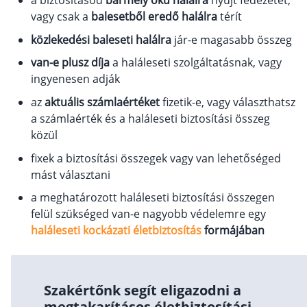
a biztosításod
bármely okú halálra
nyújt fedezetet,
vagy csak a
balesetből eredő halálra
térít
közlekedési baleseti halálra
jár-e magasabb összeg
van-e plusz díja
a haláleseti szolgáltatásnak, vagy
ingyenesen adják
az
aktuális számlaértéket
fizetik-e, vagy választhatsz
a számlaérték és a haláleseti biztosítási összeg
közül
fixek a biztosítási összegek vagy van lehetőséged
mást választani
a meghatározott haláleseti biztosítási összegen
felül szükséged van-e nagyobb védelemre egy
haláleseti kockázati életbiztosítás
formájában
Szakértőnk segít eligazodni a
megtakarításos életbiztosítási