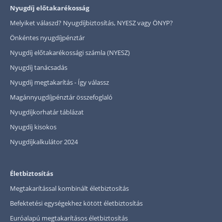
Nyugdíj előtakarékosság
Melyiket válaszd? Nyugdíjbiztosítás, NYESZ vagy ÖNYP?
Önkéntes nyugdíjpénztár
Nyugdíj előtakarékossági számla (NYESZ)
Nyugdíj tanácsadás
Nyugdíj megtakarítás - Így válassz
Magánnyugdíjpénztár összefoglaló
Nyugdíjkorhatár táblázat
Nyugdíj kisokos
Nyugdíjkalkulátor 2024
Életbiztosítás
Megtakarítással kombinált életbiztosítás
Befektetési egységekhez kötött életbiztosítás
Euróalapú megtakarításos életbiztosítás