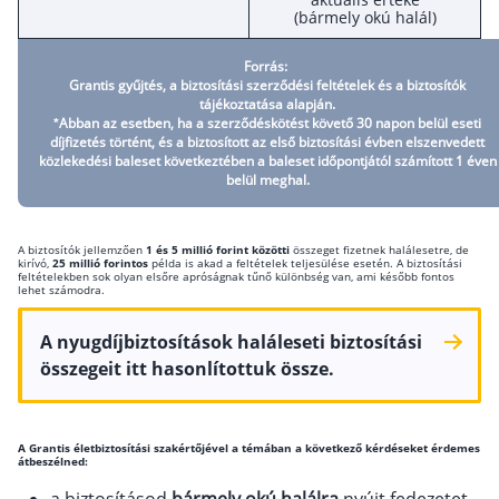
(bármely okú halál)
Forrás:
Grantis gyűjtés, a biztosítási szerződési feltételek és a biztosítók
tájékoztatása alapján.
*Abban az esetben, ha a szerződéskötést követő 30 napon belül eseti
díjfizetés történt, és a biztosított az első biztosítási évben elszenvedett
közlekedési baleset következtében a baleset időpontjától számított 1 éven
belül meghal.
A biztosítók jellemzően
1 és 5 millió forint közötti
összeget fizetnek halálesetre, de
kirívó,
25 millió forintos
példa is akad a feltételek teljesülése esetén. A biztosítási
feltételekben sok olyan elsőre apróságnak tűnő különbség van, ami később fontos
lehet számodra.
A nyugdíjbiztosítások haláleseti biztosítási
összegeit itt hasonlítottuk össze.
A Grantis életbiztosítási szakértőjével a témában a következő kérdéseket érdemes
átbeszélned: