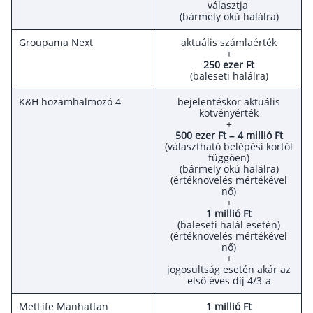
választja
Szabad felhasználású hitel
(bármely okú halálra)
Lakáshitel
Groupama Next
aktuális számlaérték
+
Hitelkiváltás
250 ezer Ft
(baleseti halálra)
Babaváró hitel
K&H hozamhalmozó 4
bejelentéskor aktuális
kötvényérték
Vagyonbiztosítások
+
500 ezer Ft – 4 millió Ft
(választható belépési kortól
Kötelező biztosítás (KGFB)
függően)
(bármely okú halálra)
Casco
(értéknövelés mértékével
nő)
Utasbiztosítás
+
1 millió Ft
Lakásbiztosítás útmutató – Hogyan válassz?
(baleseti halál esetén)
(értéknövelés mértékével
Lakásbiztosítás: válaszok az 50 leggyakoribb
nő)
kérdésre
+
Minősített Fogyasztóbarát Otthonbiztosítás
jogosultság esetén akár az
útmutató
első éves díj 4/3-a
MetLife Manhattan
1 millió Ft
Blog