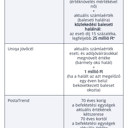
(értéknövelés mértékével
nő)
+
aktuális számlaérték
(baleseti halálra)
közlekedési baleseti
halálnál
:
az eseti díj 15 százaléka,
legfeljebb
25 millió Ft
*
Uniqa Jövőcél
aktuális számlaérték
eseti, és adójóváírásokkal
megnövelt értéke
(bármely okú halál)
+
1 millió Ft
(ha a halált az azt megelőző
egy éven belül
bekövetkezett baleset
okozta)
PostaTrend
70 éves korig
a befektetési egységek
aktuális értékének
kétszerese
70 éves kortól
a befektetési egységek
aktuális értéke