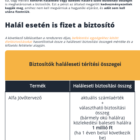
túl, vagy mellett
konkrét haláleseti vagy baleseti halálra szóló
biztosítási összeget
is meghatároznak a biztosítók. Ezt a pénzt az általad megjelölt
kedvezményezettek
kapják meg
, amihez nem kell megvárniuk a hagyatéki eljárást, és
adót sem kell
Csoportos életbiztosítás
utána fizetniük
.
Kockázati életbiztosítás 🛡
Halál esetén is fizet a biztosító
Euróalapú megtakarításos életbiztosítás
A következő táblázatban a rendszeres díjas,
befektetési egységekhez kötött
életbiztosításokat
hasonlítottuk össze a haláleseti biztosítási összegek mértéke és a
Megtakarítással kombinált életbiztosítás
kifizetés feltételei alapján.
Vegyes életbiztosítás
Biztosítók haláleseti térítési összegei
Befektetési egységekhez kötött életbiztosítás
Egészségbiztosítás
Termék
Haláleseti biztosítási összeg
Egészségbiztosítás cégeknek
Alfa Jövőtervező
aktuális számlaérték
+
Magán egészségbiztosítás 💊
választható biztosítási
összeg
Betegbiztosítás
(bármely okú halálra)
Egészségpénztár – Spórolj évi akár 150 ezer
közlekedési baleseti halálra
forintot
1 millió Ft
(ha 1 éven belül következik
Egészségbiztosítás kalkulátor
be)