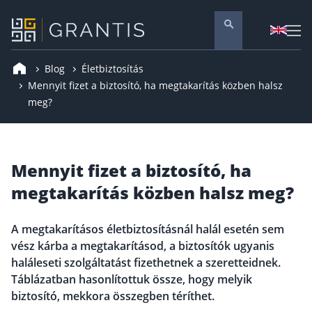
Blog
Életbiztosítás
Pénzügyi tanácsadás
Mennyit fizet a biztosító, ha megtakarítás közben halsz
meg?
Vállalati szolgáltatások
Nyugdíj előtakarékosság
Önkéntes nyugdíjpénztár
Mennyit fizet a biztosító, ha
Melyiket válaszd? Nyugdíjbiztosítás, NYESZ vagy
ÖNYP?
megtakarítás közben halsz meg?
Nyugdíj előtakarékossági számla (NYESZ)
Nyugdíj tanácsadás 🪙
A megtakarításos életbiztosításnál halál esetén sem
Nyugdíj megtakarítás – Így válassz
vész kárba a megtakarításod, a biztosítók ugyanis
haláleseti szolgáltatást fizethetnek a szeretteidnek.
Magánnyugdíjpénztár összefoglaló
Táblázatban hasonlítottuk össze, hogy melyik
Nyugdíjkorhatár táblázat és útmutató
biztosító, mekkora összegben téríthet.
Nyugdíj kisokos – A magyar nyugdíjrendszer