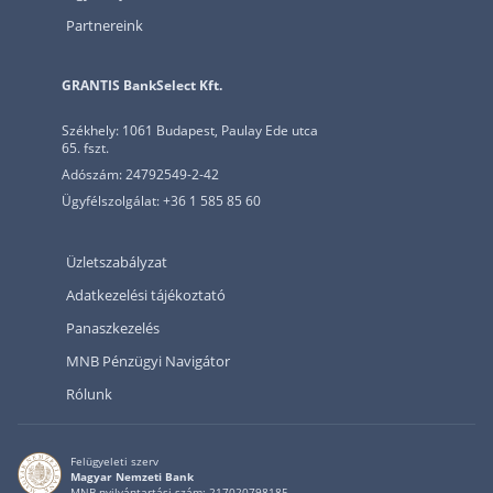
Partnereink
GRANTIS BankSelect Kft.
Székhely: 1061 Budapest, Paulay Ede utca
65. fszt.
Adószám: 24792549-2-42
Ügyfélszolgálat: +36 1 585 85 60
Üzletszabályzat
Adatkezelési tájékoztató
Panaszkezelés
MNB Pénzügyi Navigátor
Rólunk
Felügyeleti szerv
Magyar Nemzeti Bank
MNB nyilvántartási szám: 217020798185