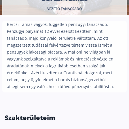
Nyugdíj kisokos – A magyar nyugdíjrendszer mű
VEZETŐ TANÁCSADÓ
Egyszerű Állami Nyugdíjkalkulátor
Önkéntes Nyugdíjpénztárak hozamai
Berczi Tamás vagyok, független pénzügyi tanácsadó.
Nyugdíjbiztosítás
Pénzügyi pályámat 12 évvel ezelőtt kezdtem, mint
tanácsadó, majd könyvelői területre váltottam. Az ott
Nyugdíjbiztosítás vagy NYESZ? Melyik a jobb?
megszerzett tudással felvértezve tértem vissza ismét a
Melyik a legolcsóbb nyugdíjbiztosítás?
pénzügyek lakossági piacára. A mai online világban ki
vagyunk szolgáltatva a reklámok és hirdetések végtelen
Önkéntes nyugdíjpénztár vagy Nyugdíjbiztosítás
áradatának, melyek a legritkább esetben szolgálják
Nyugdíjbiztosítás adókedvezmény és adójóváírá
érdekünket. Azért kezdtem a Grantisnál dolgozni, mert
célom, hogy ügyfeleimet a hamis biztonságérzetből
KATA Nyugdíj: így használd ki az adókedvezmény
átsegítsem egy valós, hosszútávú pénzügyi stabilitásba.
Nyugdíjbiztosítás kalkulátor
Nyugdíjbiztosítás hozamok
Nyugdíjbiztosítás költségek
Szakterületeim
Életbiztosítások
Balesetbiztosítás