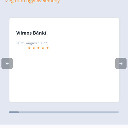
Még több ügyfélvélemény
Befektetés
Állampapír
Legjobb befektetés
Vilmos Bánki
Részvény vásárlás
2025. augusztus 27.
Befektetési alapok
TBSZ számla
ETF
Gyermek megtakarítás
Babakötvény kisokos 👶
Lakástakarék
Hitel
Vállalkozói hitel