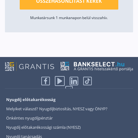
ÖSSZEHASONLÍTÁST KÉREK
Munkatársunk 1 munkanapon belül visszahív.
Nyugdíj előtakarékosság
Melyiket válaszd? Nyugdíjbiztosítás, NYESZ vagy ÖNYP?
Önkéntes nyugdíjpénztár
Nyugdíj előtakarékossági számla (NYESZ)
Nyugdíj tanácsadás