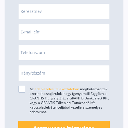
Rólunk
Keresztnév
Kapcsolat
Karrier
E-mail cím
Telefonszám
Irányítószám
Az
adatkezelési tájékoztatóban
meghatározottak
szerint hozzájárulok, hogy igényemtől függően a
GRANTIS Hungary Zrt., a GRANTIS BankSelect Kft.,
vagy a GRANTIS Tőkepiaci Tanácsadó Kft.
kapcsolatfelvétel céljából kezelje a személyes
adataimat.