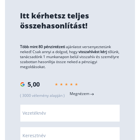
Itt kérhetsz teljes
összehasonlítást!
Több mint 80 pénzintézeti
ajánlatot versenyeztetünk
neked! Csak annyi a dolgod, hogy
visszahívást kérj
tőlünk,
tanácsadónk 1 munkanapon belül visszahív és személyre
szabottan hasonlítja össze neked a pénzügyi
megoldásokat.
5,00
Megnézem
( 3000 vélemény alapján )
Vezetéknév
Keresztnév