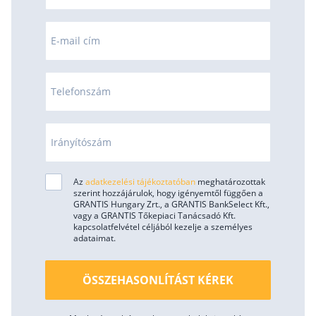
E-mail cím
Telefonszám
Irányítószám
Az
adatkezelési tájékoztatóban
meghatározottak
szerint hozzájárulok, hogy igényemtől függően a
GRANTIS Hungary Zrt., a GRANTIS BankSelect Kft.,
vagy a GRANTIS Tőkepiaci Tanácsadó Kft.
kapcsolatfelvétel céljából kezelje a személyes
adataimat.
ÖSSZEHASONLÍTÁST KÉREK