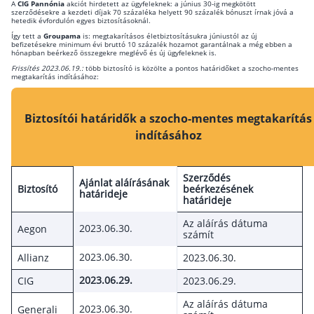
A
CIG Pannónia
akciót hirdetett az ügyfeleknek: a június 30-ig megkötött
szerződésekre a kezdeti díjak 70 százaléka helyett 90 százalék bónuszt írnak jóvá a
hetedik évfordulón egyes biztosításoknál.
Csoportos életbiztosítás
Így tett a
Groupama
is: megtakarításos életbiztosításukra júniustól az új
befizetésekre minimum évi bruttó 10 százalék hozamot garantálnak a még ebben a
Kockázati életbiztosítás 🛡
hónapban beérkező összegekre meglévő és új ügyfeleknek is.
Frissítés 2023.06.19.:
több biztosító is közölte a pontos határidőket a szocho-mentes
Euróalapú megtakarításos életbiztosítás
megtakarítás indításához:
Megtakarítással kombinált életbiztosítás
Biztosítói határidők a szocho-mentes megtakarítás
Vegyes életbiztosítás
indításához
Befektetési egységekhez kötött életbiztosítás
Szerződés
Egészségbiztosítás
Ajánlat aláírásának
Biztosító
beérkezésének
határideje
határideje
Egészségbiztosítás cégeknek
Az aláírás dátuma
2023.06.30.
Aegon
Magán egészségbiztosítás 💊
számít
Betegbiztosítás
2023.06.30.
Allianz
2023.06.30.
Egészségpénztár – Spórolj évi akár 150 ezer
2023.06.29.
CIG
2023.06.29.
forintot
Egészségbiztosítás kalkulátor
Az aláírás dátuma
2023.06.30.
Generali