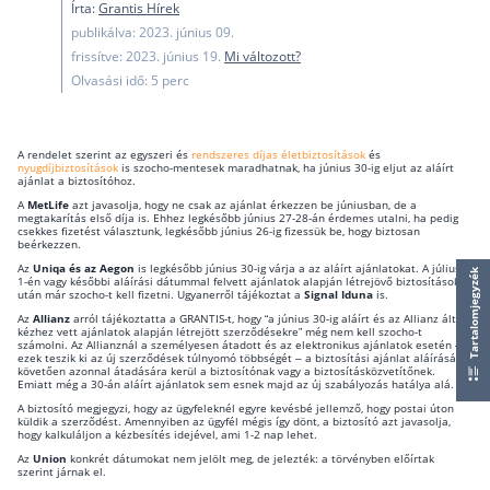
Írta:
Grantis Hírek
működése
publikálva: 2023. június 09.
Egyszerű Állami Nyugdíjkalkulátor
frissítve: 2023. június 19.
Mi változott?
Önkéntes Nyugdíjpénztárak hozamai
Olvasási idő: 5 perc
Nyugdíjbiztosítás
A rendelet szerint az egyszeri és
rendszeres díjas életbiztosítások
és
Nyugdíjbiztosítás vagy NYESZ? Melyik a jobb?
nyugdíjbiztosítások
is szocho-mentesek maradhatnak, ha június 30-ig eljut az aláírt
ajánlat a biztosítóhoz.
Melyik a legolcsóbb nyugdíjbiztosítás?
A
MetLife
azt javasolja, hogy ne csak az ajánlat érkezzen be júniusban, de a
megtakarítás első díja is. Ehhez legkésőbb június 27-28-án érdemes utalni, ha pedig
csekkes fizetést választunk, legkésőbb június 26-ig fizessük be, hogy biztosan
Önkéntes nyugdíjpénztár vagy Nyugdíjbiztosítás
beérkezzen.
Az
Uniqa és az Aegon
is legkésőbb június 30-ig várja a az aláírt ajánlatokat. A július
Nyugdíjbiztosítás adókedvezmény és adójóváírá
Tartalomjegyzék
1-én vagy későbbi aláírási dátummal felvett ajánlatok alapján létrejövő biztosítások
után már szocho-t kell fizetni. Ugyanerről tájékoztat a
Signal Iduna
is.
KATA Nyugdíj: így használd ki az adókedvezmény
Az
Allianz
arról tájékoztatta a GRANTIS-t, hogy “a június 30-ig aláírt és az Allianz által
kézhez vett ajánlatok alapján létrejött szerződésekre” még nem kell szocho-t
Nyugdíjbiztosítás kalkulátor
számolni. Az Allianznál a személyesen átadott és az elektronikus ajánlatok esetén –
ezek teszik ki az új szerződések túlnyomó többségét – a biztosítási ajánlat aláírását
Nyugdíjbiztosítás hozamok
követően azonnal átadására kerül a biztosítónak vagy a biztosításközvetítőnek.
Emiatt még a 30-án aláírt ajánlatok sem esnek majd az új szabályozás hatálya alá.
Nyugdíjbiztosítás költségek
A biztosító megjegyzi, hogy az ügyfeleknél egyre kevésbé jellemző, hogy postai úton
küldik a szerződést. Amennyiben az ügyfél mégis így dönt, a biztosító azt javasolja,
hogy kalkuláljon a kézbesítés idejével, ami 1-2 nap lehet.
Életbiztosítások
Az
Union
konkrét dátumokat nem jelölt meg, de jelezték: a törvényben előírtak
szerint járnak el.
Balesetbiztosítás