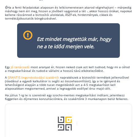
☝️Ha a fenti feladatokat alaposan és lelkiismeretesen akarod végrehajtani – márpedig
Rólunk
máshogy nem éri meg, hiszen a jövőbeli vagyonod a tét -, akkor hosszú órákat, napokat
kellene rászánnod a biztosítói aloldalak, ÁSZF-ek, hirdetmények, cikkek és
terméktájékoztatók böngészésével.
Kapcsolat
Karrier
Ezt mindet megtettük már, hogy
ne a te időd menjen vele.
Egy
jó tanácsadó
most aranyat ér, hiszen neked csak azt kell tudnod, hogy mi a célod
a megtakarítással és tudod-e vállalni a hosszú távú elköteleződést.
A
GRANTIS öngondoskodási szakértői
naprakészek a biztosítói termékek jellemzőivel
(ráadásul a egyedi kalkulátor is segíti az összehasonlítást), így a te igényeid és
lehetőségeid alapján a több tucat megoldásból azt a 4-5 megtakarítást kell
alaposabban megismerned, amivel a legnagyobb eséllyel érsz majd célt.
Ha július 1-ig te is szeretnél egy szocho-mentes megtakarítást indítani, jelentkezz
független és díjmentes konzultációnkra, és szakértőnk 3 munkanapon belül felkeres.