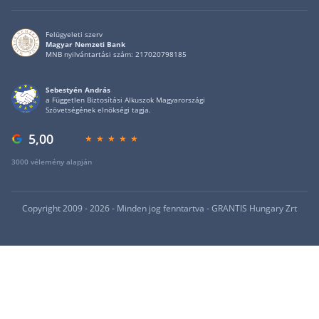
Felügyeleti szerv
Magyar Nemzeti Bank
MNB nyilvántartási szám: 217020798185
Sebestyén András
a Független Biztosítási Alkuszok Magyarországi
Szövetségének elnökségi tagja.
5,00
3000 vélemény alapján
Copyright 2009 - 2026 - Minden jog fenntartva - GRANTIS Hungary Zrt