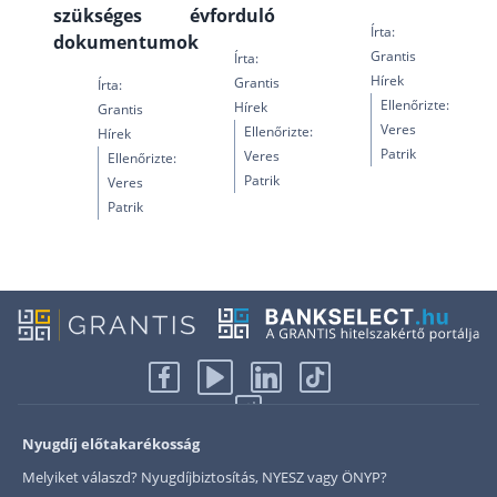
szükséges
évforduló
Írta:
dokumentumok
Grantis
Írta:
Hírek
Grantis
Írta:
Ellenőrizte:
Hírek
Grantis
Veres
Ellenőrizte:
Hírek
Patrik
Veres
Ellenőrizte:
Patrik
Veres
Patrik
Nyugdíj előtakarékosság
Melyiket válaszd? Nyugdíjbiztosítás, NYESZ vagy ÖNYP?