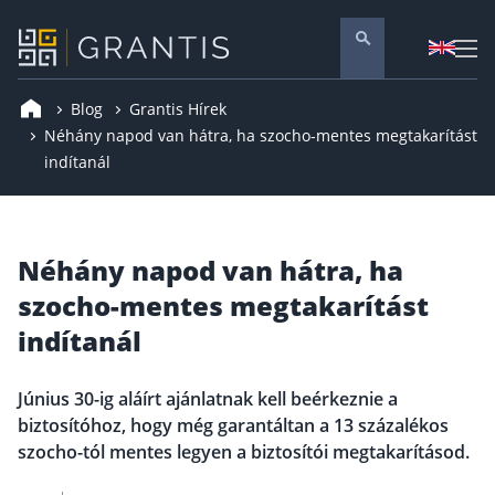
Blog
Grantis Hírek
Pénzügyi tanácsadás
Néhány napod van hátra, ha szocho-mentes megtakarítást
indítanál
Vállalati szolgáltatások
Nyugdíj előtakarékosság
Önkéntes nyugdíjpénztár
Néhány napod van hátra, ha
Melyiket válaszd? Nyugdíjbiztosítás, NYESZ vagy
ÖNYP?
szocho-mentes megtakarítást
Nyugdíj előtakarékossági számla (NYESZ)
indítanál
Nyugdíj tanácsadás 🪙
Nyugdíj megtakarítás – Így válassz
Június 30-ig aláírt ajánlatnak kell beérkeznie a
biztosítóhoz, hogy még garantáltan a 13 százalékos
Magánnyugdíjpénztár összefoglaló
szocho-tól mentes legyen a biztosítói megtakarításod.
Nyugdíjkorhatár táblázat és útmutató
Nyugdíj kisokos – A magyar nyugdíjrendszer