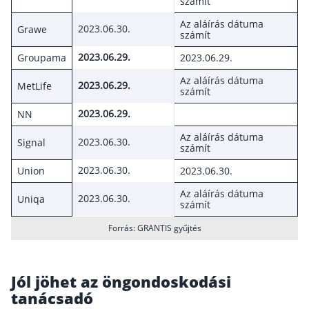
számít
Befektetés
Az aláírás dátuma
2023.06.30.
Grawe
számít
Állampapír
2023.06.29.
Groupama
2023.06.29.
Legjobb befektetés
Az aláírás dátuma
2023.06.29.
MetLife
számít
Részvény vásárlás
2023.06.29.
NN
Befektetési alapok
Az aláírás dátuma
TBSZ számla
2023.06.30.
Signal
számít
ETF
2023.06.30.
Union
2023.06.30.
Gyermek megtakarítás
Az aláírás dátuma
2023.06.30.
Uniqa
számít
Babakötvény kisokos 👶
Forrás: GRANTIS gyűjtés
Lakástakarék
Hitel
Jól jöhet az öngondoskodási
tanácsadó
Vállalkozói hitel