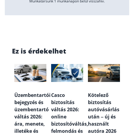
Munkatársunk 1 munkanapon belül visszahív.
Ez is érdekelhet
Üzembentartói
Casco
Kötelező
bejegyzés és
biztosítás
biztosítás
üzembentartó
váltás 2026:
autóvásárlás
váltás 2026:
online
után – új és
ára, menete,
biztosítóváltás,
használt
illetéke és
felmondás és
autóra 2026