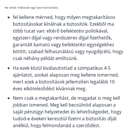
Szabad felhasználású hitel
Ha tehát indítanál egy ilyen biztosítást,
Lakáshitel
fel kellene mérned, hogy milyen megtakarításos
biztosításokat kínálnak a biztosítók. Ezekből ma
Hitelkiváltás
több tucat van: eltérő befektetési politikával,
Babaváró hitel
egyszeri díjjal vagy rendszeres díjjal fizethetők,
garantált kamatú vagy befektetési egységekhez
Vagyonbiztosítások
kötött, szabad felhasználású vagy nyugdíjcélú, hogy
csak néhány példát említsünk.
Kötelező biztosítás (KGFB)
Ha ezek közül kiválasztottad a szimpatikus 4-5
Casco
ajánlatot, azokat alaposan meg kellene ismerned,
Utasbiztosítás
mert ezek a biztosítások jellemzően legalább 10
éves elköteleződést kívánnak meg.
Lakásbiztosítás útmutató – Hogyan válassz?
Nem csak a megtakarítást, de magadat is meg kell
Lakásbiztosítás: válaszok az 50 leggyakoribb
kérdésre
jobban ismened. Meg kell becsülnöd alaposan a
Minősített Fogyasztóbarát Otthonbiztosítás
saját pénzügyi helyzetedet és lehetőségeidet, hogy
útmutató
tudod-e éveken keresztül fizetni a biztosítás díját
anélkül, hogy felmondanád a szerződést.
Blog