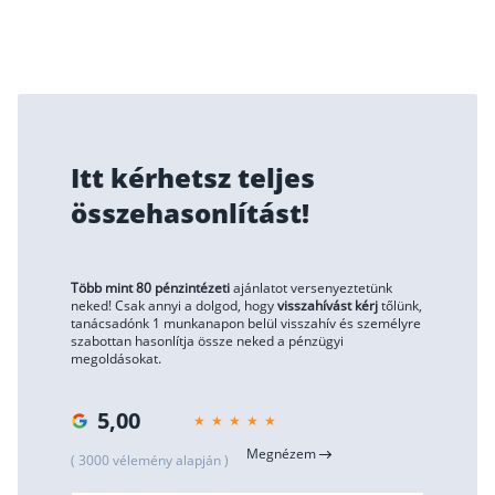
Itt kérhetsz teljes
összehasonlítást!
Több mint 80 pénzintézeti
ajánlatot versenyeztetünk
neked! Csak annyi a dolgod, hogy
visszahívást kérj
tőlünk,
tanácsadónk 1 munkanapon belül visszahív és személyre
szabottan hasonlítja össze neked a pénzügyi
megoldásokat.
5,00
Megnézem
( 3000 vélemény alapján )