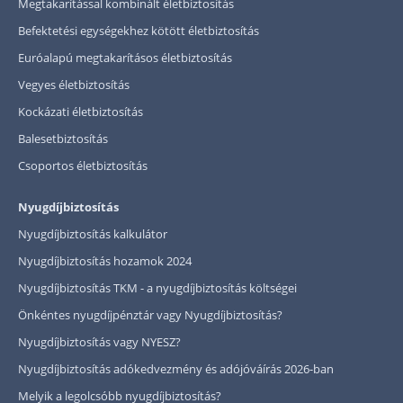
Megtakarítással kombinált életbiztosítás
Befektetési egységekhez kötött életbiztosítás
Euróalapú megtakarításos életbiztosítás
Vegyes életbiztosítás
Kockázati életbiztosítás
Balesetbiztosítás
Csoportos életbiztosítás
Nyugdíjbiztosítás
Nyugdíjbiztosítás kalkulátor
Nyugdíjbiztosítás hozamok 2024
Nyugdíjbiztosítás TKM - a nyugdíjbiztosítás költségei
Önkéntes nyugdíjpénztár vagy Nyugdíjbiztosítás?
Nyugdíjbiztosítás vagy NYESZ?
Nyugdíjbiztosítás adókedvezmény és adójóváírás 2026-ban
Melyik a legolcsóbb nyugdíjbiztosítás?