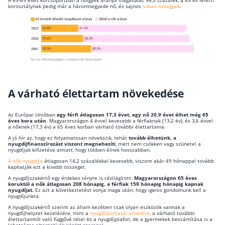
korosztálynak pedig már a háromnegyede nő, és sajnos
sokan özvegyek
.
Rólunk
Kapcsolat
Karrier
A várható élettartam növekedése
Az Európai Unióban
egy férfi átlagosan 17,3 évet, egy nő 20,9 évet élhet még 65
éves kora után
. Magyarországon 4 évvel kevesebb a férfiaknak (13,2 év), és 3,6 évvel
a nőknek (17,3 év) a 65 éves korban várható további élettartama.
A jó hír az, hogy ez folyamatosan növekszik, tehát
tovább élhetünk, a
nyugdíjfinanszírozást viszont megnehezíti
, mert nem csökken vagy szünetel a
nyugdíjak kifizetése amiatt, hogy többen élnek hosszabban.
A nők nyugdíja
átlagosan 14,2 százalékkal kevesebb, viszont akár 49 hónappal tovább
kaphatják ezt a kisebb összeget.
A nyugdíjszakértő egy érdekes tényre is rávilágított:
Magyarországon 65 éves
koruktól a nők átlagosan 208 hónapig, a férfiak 159 hónapig hónapig kapnak
nyugdíjat.
Ez azt a következtetést vonja maga után, hogy igenis gondolnunk kell a
nyugdíjunkra.
A nyugdíjszakértő szerint az állam kezében csak olyan eszközök vannak a
nyugdíjhelyzet kezelésére, mint a
nyugdíjkorhatár emelése
, a várható további
élettartamtól való függővé tétel és a nyugdíjplafon, de a gyermekek beszámítása is a
lehetséges alternatívák között szerepel.