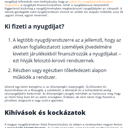
nyugdíjak kifizetését nem befolyásolja, hogy az
adott évi nyugdíjjárulék-bevétel
elegendő-e
a nyugdíjak finanszírozásához, tehát a nyugdíjkassza helyzetétől
Befektetés
függetlenül kizárólag a nyugdíjtörvényben meghatározott nyugdíjképlet az irányadó. A
nálunk gazdagabb svéd nyugdíjrendszer viszont az utóbbi elv alapján működik, azaz ők
„együtt sírnak, együtt nevetnek”.
Állampapír
Ki fizeti a nyugdíjat?
Legjobb befektetés
Részvény vásárlás
A legtöbb nyugdíjrendszerre az a jellemző, hogy az
aktívan foglalkoztatott személyek jövedelmére
Befektetési alapok
kivetett járulékokból finanszírozzák a nyugdíjakat –
TBSZ számla
ezt hívják felosztó-kirovó rendszernek.
ETF
Részben vagy egészben tőkefedezeti alapon
működik a rendszer.
Gyermek megtakarítás
Létezik egy külön kategória is, az állampolgári alapnyugdíj. Új-Zélandon és
Babakötvény kisokos 👶
Ausztráliában ez a főnyugdíj, a svédeknél, a dánoknál és a hollandoknál pedig
résznyugdíjként funkcionál. Az állampolgári nyugdíj mértékét az határozza meg, hogy
Lakástakarék
az illető hány évet élt az adott országban. Érdekes, de nem nézik, hogy fizetett-e
járulékot, dolgozott-e vagy szült-e gyereket.
Kihívások és kockázatok
Hitel
Vállalkozói hitel
A magyar nyugdíjrendszer folyó finanszírozású, és ebben a rendszerben nagyon fontos
a generációk közötti bizalom
. Az újabb nemzedék azért hajlandó megfinanszírozni az