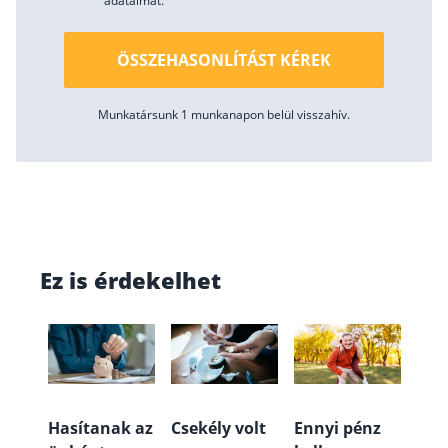
adataimat.
ÖSSZEHASONLÍTÁST KÉREK
Munkatársunk 1 munkanapon belül visszahív.
Ez is érdekelhet
Hasítanak az
Csekély volt
Ennyi pénz