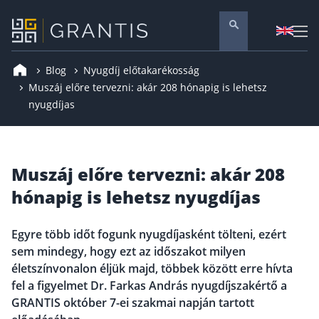
Blog
Nyugdíj előtakarékosság
Pénzügyi tanácsadás
Muszáj előre tervezni: akár 208 hónapig is lehetsz
nyugdíjas
Vállalati szolgáltatások
Nyugdíj előtakarékosság
Önkéntes nyugdíjpénztár
Muszáj előre tervezni: akár 208
Melyiket válaszd? Nyugdíjbiztosítás, NYESZ vagy
ÖNYP?
hónapig is lehetsz nyugdíjas
Nyugdíj előtakarékossági számla (NYESZ)
Nyugdíj tanácsadás 🪙
Egyre több időt fogunk nyugdíjasként tölteni, ezért
Nyugdíj megtakarítás – Így válassz
sem mindegy, hogy ezt az időszakot milyen
életszínvonalon éljük majd, többek között erre hívta
Magánnyugdíjpénztár összefoglaló
fel a figyelmet Dr. Farkas András nyugdíjszakértő a
Nyugdíjkorhatár táblázat és útmutató
GRANTIS október 7-ei szakmai napján tartott
Nyugdíj kisokos – A magyar nyugdíjrendszer