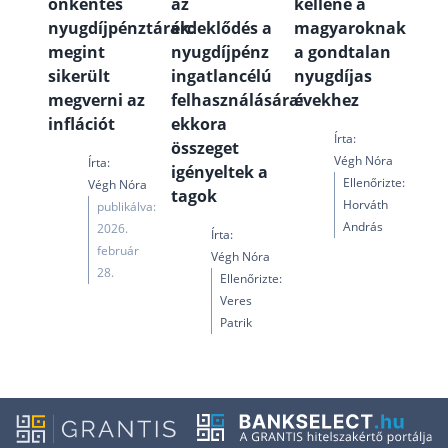
önkéntes
az
kellene a
nyugdíjpénztárak:
érdeklődés a
magyaroknak
megint
nyugdíjpénz
a gondtalan
sikerült
ingatlancélú
nyugdíjas
megverni az
felhasználására:
évekhez
inflációt
ekkora
Írta:
összeget
Végh Nóra
Írta:
igényeltek a
Ellenőrizte:
Végh Nóra
tagok
Horváth
publikálva:
András
2026.
Írta:
február
Végh Nóra
28.
Ellenőrizte:
Veres
Patrik