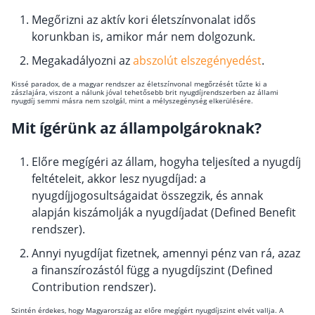
A nők átlagosan 208 hónapot, a férfiak 159
Megőrizni az aktív kori életszínvonalat idős
Csoportos életbiztosítás
hónapot is tölthetnek nyugdíjasként.
korunkban is, amikor már nem dolgozunk.
Kockázati életbiztosítás 🛡
Megakadályozni az
abszolút elszegényedést
.
Euróalapú megtakarításos életbiztosítás
Kissé paradox, de a magyar rendszer az életszínvonal megőrzését tűzte ki a
zászlajára, viszont a nálunk jóval tehetősebb brit nyugdíjrendszerben az állami
Megtakarítással kombinált életbiztosítás
nyugdíj semmi másra nem szolgál, mint a mélyszegénység elkerülésére.
Vegyes életbiztosítás
Mit ígérünk az állampolgároknak?
Befektetési egységekhez kötött életbiztosítás
Előre megígéri az állam, hogyha teljesíted a nyugdíj
feltételeit, akkor lesz nyugdíjad: a
Egészségbiztosítás
nyugdíjjogosultságaidat összegzik, és annak
Egészségbiztosítás cégeknek
alapján kiszámolják a nyugdíjadat (Defined Benefit
rendszer).
Magán egészségbiztosítás 💊
Annyi nyugdíjat fizetnek, amennyi pénz van rá, azaz
Betegbiztosítás
a finanszírozástól függ a nyugdíjszint (Defined
Egészségpénztár – Spórolj évi akár 150 ezer
Contribution rendszer).
forintot
Egészségbiztosítás kalkulátor
Szintén érdekes, hogy Magyarország az előre megígért nyugdíjszint elvét vallja. A