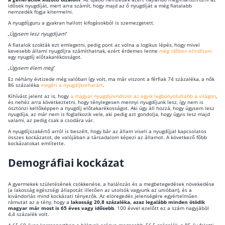
idősek nyugdíját, mert arra számít, hogy majd az ő nyugdíját a még fiatalabb
Szabad felhasználású hitel
nemzedék fogja kitermelni.
A nyugdíjguru a gyakran hallott kifogásokból is szemezgetett.
Lakáshitel
„Úgysem lesz nyugdíjam”
Hitelkiváltás
A fiatalok szokták ezt emlegetni, pedig pont az volna a logikus lépés, hogy mivel
kevesebb állami nyugdíjra számíthatnak, ezért érdemes lenne
még időben elindítani
egy nyugdíj előtakarékosságot.
Babaváró hitel
„Úgysem élem meg”
Ez néhány évtizede még valóban így volt, ma már viszont a férfiak 74 százaléka, a nők
86 százaléka
megéri a nyugdíjkorhatárt
.
Vagyonbiztosítások
Kihívást jelent az is, hogy
a magyar nyugdíjrendszer az egyik legbonyolultabb a világon
,
és nehéz arra következtetni, hogy ténylegesen mennyi nyugdíjunk lesz, így nem is
Kötelező biztosítás (KGFB)
ösztönzi kellőképpen a nyugdíj előtakarékosságot. Aki úgy áll hozzá, hogy úgysem lesz
nyugdíja, az már nem is foglalkozik vele, aki pedig azt gondolja, hogy úgyis lesz majd
valami, az pedig csak a csodára vár.
Casco
A nyugdíjszakértő arról is beszélt, hogy bár az állam viseli a nyugdíjjal kapcsolatos
összes kockázatot, de valójában a társadalom képezi az államot. A következő főbb
Utasbiztosítás
kockázatokat említette.
Lakásbiztosítás útmutató – Hogyan válassz?
Demográfiai kockázat
Lakásbiztosítás: válaszok az 50 leggyakoribb
kérdésre
A gyermekek születésének csökkenése, a halálozás és a megbetegedések növekedése
Minősített Fogyasztóbarát Otthonbiztosítás
(a lakosság egészségi állapotát illetően az utolsók vagyunk az unióban), és a
kivándorlás mind kockázati tényezők. Az elöregedés jelenségére egyértelműen
útmutató
rámutat az a tény, hogy a
lakosság 20,8 százaléka, azaz legalább minden ötödik
magyar már most is 65 éves vagy idősebb
. 100 évvel ezelőtt ez a szám nagyjából
4,4 százalék volt.
Blog
A 65-69 éves korcsoportban a hölgyek aránya magasabb, 56,5 százalék, a 85 év feletti