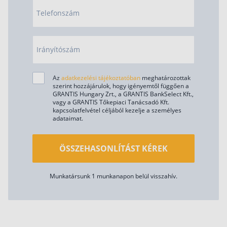
Telefonszám
Irányítószám
Az
adatkezelési tájékoztatóban
meghatározottak
szerint hozzájárulok, hogy igényemtől függően a
GRANTIS Hungary Zrt., a GRANTIS BankSelect Kft.,
vagy a GRANTIS Tőkepiaci Tanácsadó Kft.
kapcsolatfelvétel céljából kezelje a személyes
adataimat.
ÖSSZEHASONLÍTÁST KÉREK
Munkatársunk 1 munkanapon belül visszahív.