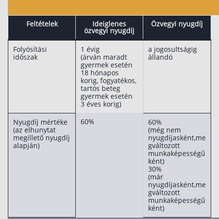
Szabad felhasználású hitel
Feltételek
Ideiglenes
Özvegyi nyugdíj
Lakáshitel
özvegyi nyugdíj
Hitelkiváltás
Folyósítási
1 évig
a jogosultságig
időszak
(árván maradt
állandó
Babaváró hitel
gyermek esetén
18 hónapos
korig, fogyatékos,
Vagyonbiztosítások
tartós beteg
gyermek esetén
3 éves korig)
Kötelező biztosítás (KGFB)
60%
Nyugdíj mértéke
60%
Casco
(az elhunytat
(még nem
megillető nyugdíj
nyugdíjasként,me
Utasbiztosítás
alapján)
gváltozott
munkaképességű
Lakásbiztosítás útmutató – Hogyan válassz?
ként)
Lakásbiztosítás: válaszok az 50 leggyakoribb
30%
kérdésre
(már
nyugdíjasként,me
Minősített Fogyasztóbarát Otthonbiztosítás
útmutató
gváltozott
munkaképességű
ként)
Blog