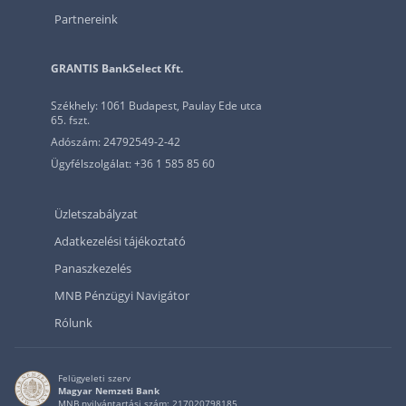
Partnereink
GRANTIS BankSelect Kft.
Székhely: 1061 Budapest, Paulay Ede utca
65. fszt.
Adószám: 24792549-2-42
Ügyfélszolgálat: +36 1 585 85 60
Üzletszabályzat
Adatkezelési tájékoztató
Panaszkezelés
MNB Pénzügyi Navigátor
Rólunk
Felügyeleti szerv
Magyar Nemzeti Bank
MNB nyilvántartási szám: 217020798185