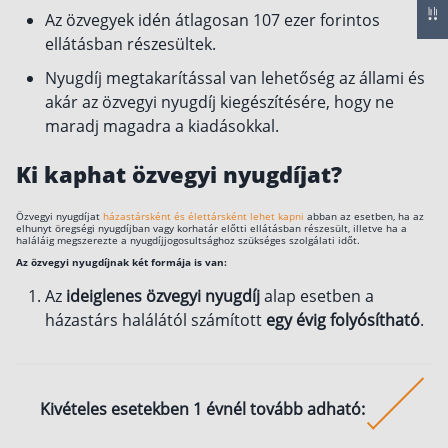
Az özvegyek idén átlagosan 107 ezer forintos
Csoportos életbiztosítás
ellátásban részesültek.
Kockázati életbiztosítás 🛡
Nyugdíj megtakarítással van lehetőség az állami és
akár az özvegyi nyugdíj kiegészítésére, hogy ne
Euróalapú megtakarításos életbiztosítás
maradj magadra a kiadásokkal.
Megtakarítással kombinált életbiztosítás
Ki kaphat özvegyi nyugdíjat?
Vegyes életbiztosítás
Befektetési egységekhez kötött életbiztosítás
Özvegyi nyugdíjat
házastársként és élettársként lehet kapni
abban az esetben, ha az
elhunyt öregségi nyugdíjban vagy korhatár előtti ellátásban részesült, illetve ha a
haláláig megszerezte a nyugdíjjogosultsághoz szükséges szolgálati időt.
Egészségbiztosítás
Az özvegyi nyugdíjnak két formája is van:
Az
ideiglenes özvegyi nyugdíj
alap esetben a
Egészségbiztosítás cégeknek
házastárs halálától számított
egy évig folyósítható
.
Magán egészségbiztosítás 💊
Betegbiztosítás
Egészségpénztár – Spórolj évi akár 150 ezer
forintot
Kivételes esetekben 1 évnél tovább adható:
Egészségbiztosítás kalkulátor