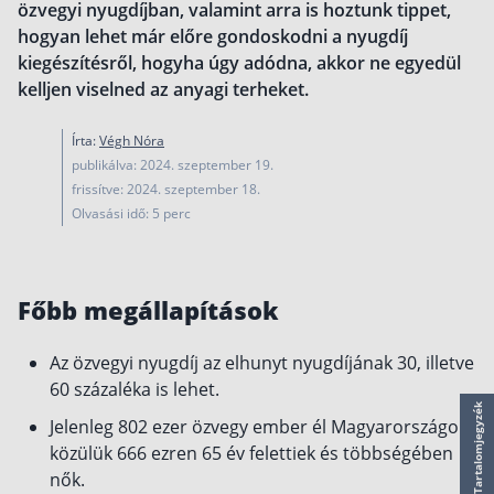
özvegyi nyugdíjban, valamint arra is hoztunk tippet,
működése
hogyan lehet már előre gondoskodni a nyugdíj
Egyszerű Állami Nyugdíjkalkulátor
kiegészítésről, hogyha úgy adódna, akkor ne egyedül
Önkéntes Nyugdíjpénztárak hozamai
kelljen viselned az anyagi terheket.
Nyugdíjbiztosítás
Írta:
Végh Nóra
Nyugdíjbiztosítás vagy NYESZ? Melyik a jobb?
publikálva: 2024. szeptember 19.
frissítve: 2024. szeptember 18.
Melyik a legolcsóbb nyugdíjbiztosítás?
Olvasási idő: 5 perc
Önkéntes nyugdíjpénztár vagy Nyugdíjbiztosítás
Nyugdíjbiztosítás adókedvezmény és adójóváírá
Főbb megállapítások
KATA Nyugdíj: így használd ki az adókedvezmény
Nyugdíjbiztosítás kalkulátor
Az özvegyi nyugdíj az elhunyt nyugdíjának 30, illetve
Nyugdíjbiztosítás hozamok
60 százaléka is lehet.
Nyugdíjbiztosítás költségek
Tartalomjegyzék
Jelenleg 802 ezer özvegy ember él Magyarországon,
Életbiztosítások
közülük 666 ezren 65 év felettiek és többségében
nők.
Balesetbiztosítás