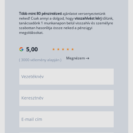
Több mint 80 pénzintézeti
ajánlatot versenyeztetünk
neked! Csak annyi a dolgod, hogy
visszahívást kérj
tőlünk,
tanácsadónk 1 munkanapon belül visszahív és személyre
szabottan hasonlítja össze neked a pénzügyi
megoldásokat.
5,00
Megnézem
( 3000 vélemény alapján )
Vezetéknév
Keresztnév
E-mail cím