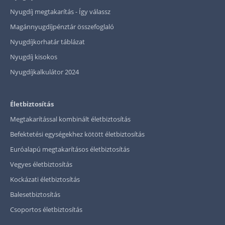
Nyugdíj megtakarítás - Így válassz
Magánnyugdíjpénztár összefoglaló
Nyugdíjkorhatár táblázat
Nyugdíj kisokos
Nyugdíjkalkulátor 2024
Életbiztosítás
Megtakarítással kombinált életbiztosítás
Befektetési egységekhez kötött életbiztosítás
Euróalapú megtakarításos életbiztosítás
Vegyes életbiztosítás
Kockázati életbiztosítás
Balesetbiztosítás
Csoportos életbiztosítás