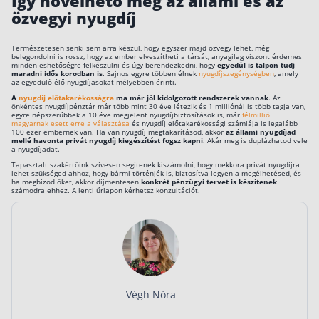
Így növelhető meg az állami és az
özvegyi nyugdíj
Természetesen senki sem arra készül, hogy egyszer majd özvegy lehet, még
belegondolni is rossz, hogy az ember elveszítheti a társát, anyagilag viszont érdemes
minden eshetőségre felkészülni és úgy berendezkedni, hogy
egyedül is talpon tudj
maradni idős korodban is
. Sajnos egyre többen élnek
nyugdíjszegénységben
, amely
az egyedülő élő nyugdíjasokat mélyebben érinti.
A
nyugdíj előtakarékosságra
ma már jól kidolgozott rendszerek vannak
. Az
önkéntes nyugdíjpénztár már több mint 30 éve létezik és 1 milliónál is több tagja van,
egyre népszerűbbek a 10 éve megjelent nyugdíjbiztosítások is, már
félmillió
magyarnak esett erre a választása
és nyugdíj előtakarékossági számlája is legalább
100 ezer embernek van. Ha van nyugdíj megtakarításod, akkor
az állami nyugdíjad
mellé havonta privát nyugdíj kiegészítést fogsz kapni
. Akár meg is duplázhatod vele
a nyugdíjadat.
Tapasztalt szakértőink szívesen segítenek kiszámolni, hogy mekkora privát nyugdíjra
lehet szükséged ahhoz, hogy bármi történjék is, biztosítva legyen a megélhetésed, és
ha megbízod őket, akkor díjmentesen
konkrét pénzügyi tervet is készítenek
számodra ehhez. A lenti űrlapon kérhetsz konzultációt.
Végh Nóra