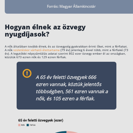
Forrás: Magyar Államkincstár
Rólunk
Kapcsolat
Hogyan élnek az özvegy
nyugdíjasok?
Karrier
A nők általában tovább élnek, és az özvegység gyakrabban érinti őket, mint a férfiakat.
A nők
születéskor várható élettartama
(79 év) jelenleg 6 évvel több, mint a férfiaké (73
év). A legutóbbi népszámlálás adatai szerint 802 ezer özvegy ember él az országban,
közülük 673 ezren nők és 129 ezren férfiak.
A 65 év feletti özvegyek 666
ezren vannak, köztük jelentős
többségben, 561 ezren vannak a
nők, és 105 ezren a férfiak.