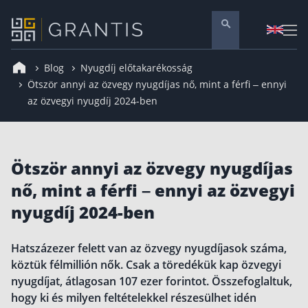
Blog
Nyugdíj előtakarékosság
Pénzügyi tanácsadás
Ötször annyi az özvegy nyugdíjas nő, mint a férfi – ennyi
az özvegyi nyugdíj 2024-ben
Vállalati szolgáltatások
Nyugdíj előtakarékosság
Önkéntes nyugdíjpénztár
Ötször annyi az özvegy nyugdíjas
Melyiket válaszd? Nyugdíjbiztosítás, NYESZ vagy
ÖNYP?
nő, mint a férfi – ennyi az özvegyi
Nyugdíj előtakarékossági számla (NYESZ)
nyugdíj 2024-ben
Nyugdíj tanácsadás 🪙
Nyugdíj megtakarítás – Így válassz
Hatszázezer felett van az özvegy nyugdíjasok száma,
köztük félmillión nők. Csak a töredékük kap özvegyi
Magánnyugdíjpénztár összefoglaló
nyugdíjat, átlagosan 107 ezer forintot. Összefoglaltuk,
Nyugdíjkorhatár táblázat és útmutató
hogy ki és milyen feltételekkel részesülhet idén
Nyugdíj kisokos – A magyar nyugdíjrendszer