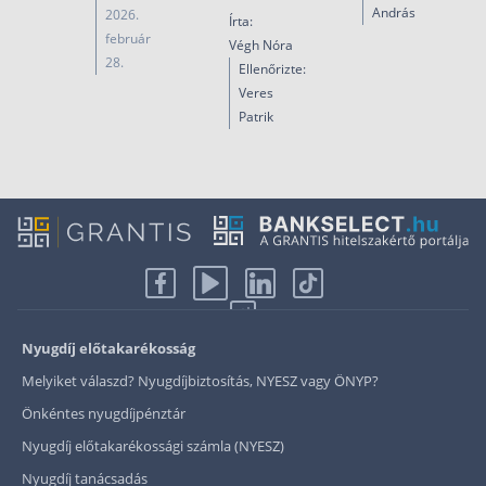
András
2026.
Írta:
február
Végh Nóra
28.
Ellenőrizte:
Veres
Patrik
Nyugdíj előtakarékosság
Melyiket válaszd? Nyugdíjbiztosítás, NYESZ vagy ÖNYP?
Önkéntes nyugdíjpénztár
Nyugdíj előtakarékossági számla (NYESZ)
Nyugdíj tanácsadás