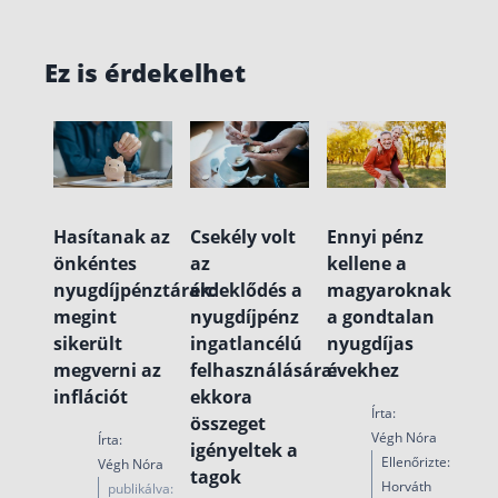
Ez is érdekelhet
Hasítanak az
Csekély volt
Ennyi pénz
önkéntes
az
kellene a
nyugdíjpénztárak:
érdeklődés a
magyaroknak
megint
nyugdíjpénz
a gondtalan
sikerült
ingatlancélú
nyugdíjas
megverni az
felhasználására:
évekhez
inflációt
ekkora
Írta:
összeget
Végh Nóra
Írta:
igényeltek a
Ellenőrizte:
Végh Nóra
tagok
Horváth
publikálva: