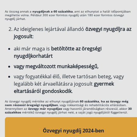
Ha az özvegy az elhunyt jogán árvaellátásra jogosult
Befektetés
Az összeg annak a
mert akkor az árva 18 hónapos koráig jár az özvegyi
nyugdíjnak a 60 százaléka
, ami az elhunytat a halál időpontjában
megillette volna. Például 300 ezer forintos nyugdíj után 180 ezer forintos özvegyi
nyugdíj járhat.
nyugdíj, amennyiben a gyermek fogyatékos, vagy
Állampapír
tartós beteg, akkor pedig 3 éves koráig.
Az ideiglenes lejártával állandó
özvegyi nyugdíjra az
Legjobb befektetés
jogosult
:
Részvény vásárlás
aki már maga is
betöltötte az öregségi
Befektetési alapok
nyugdíjkorhatárt
TBSZ számla
vagy megváltozott munkaképességű,
ETF
vagy fogyatékkal élő, illetve tartósan beteg, vagy
legalább két árvaellátásra jogosult
gyermek
Gyermek megtakarítás
eltartásáról gondoskodik
.
Babakötvény kisokos 👶
Az özvegyi nyugdíj mértéke az elhunyt nyugdíjának
60 százaléka, ha az özvegy még
Lakástakarék
nem részesül öregségi nyugdíjban
, vagy rokkantsági és rehabilitációs ellátásban.
Amennyiben az
özvegy már nyugdíjas
vagy hasonló járandóságban részesül, akkor
30
százalékos
mértékű özvegyi nyugdíj járhat neki, a saját jogú nyugdíjától függetlenül.
Hitel
Özvegyi nyugdíj 2024-ben
Vállalkozói hitel