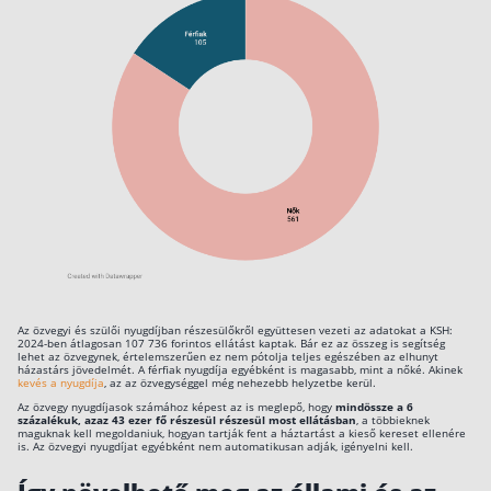
Az özvegyi és szülői nyugdíjban részesülőkről együttesen vezeti az adatokat a KSH:
2024-ben átlagosan 107 736 forintos ellátást kaptak. Bár ez az összeg is segítség
lehet az özvegynek, értelemszerűen ez nem pótolja teljes egészében az elhunyt
házastárs jövedelmét. A férfiak nyugdíja egyébként is magasabb, mint a nőké. Akinek
kevés a nyugdíja
, az az özvegységgel még nehezebb helyzetbe kerül.
Az özvegy nyugdíjasok számához képest az is meglepő, hogy
mindössze a 6
százalékuk, azaz 43 ezer fő részesül részesül most ellátásban
, a többieknek
maguknak kell megoldaniuk, hogyan tartják fent a háztartást a kieső kereset ellenére
is. Az özvegyi nyugdíjat egyébként nem automatikusan adják, igényelni kell.