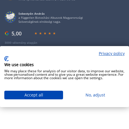
Sebestyén András
a Független Biztosítási Alkuszok Magyarországi
Szövetségének elnökségi tagja.
5,00
3000 vélemény alapján
Privacy policy
Copyright 2009 - 2026 - Minden jog fenntartva - GRANTIS Hungary Zrt
We use cookies
We may place these for analysis of our visitor data, to improve our website,
show personalised content and to give you a great website experience. For
more information about the cookies we use open the settings.
Accept all
No, adjust