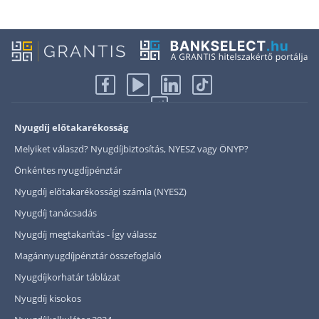
Rólunk
Kapcsolat
Karrier
Nyugdíj előtakarékosság
Melyiket válaszd? Nyugdíjbiztosítás, NYESZ vagy ÖNYP?
Önkéntes nyugdíjpénztár
Nyugdíj előtakarékossági számla (NYESZ)
Nyugdíj tanácsadás
Nyugdíj megtakarítás - Így válassz
Magánnyugdíjpénztár összefoglaló
Nyugdíjkorhatár táblázat
Nyugdíj kisokos