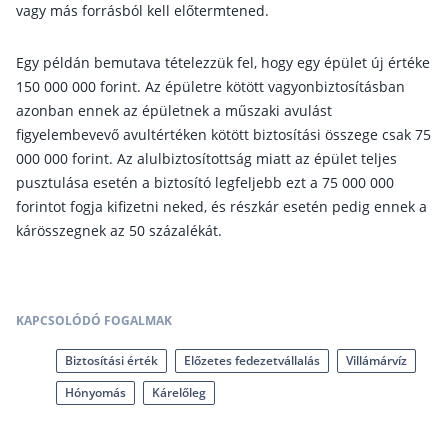
Nyugdíj kisokos – A magyar nyugdíjrendszer mű
vagy más forrásból kell előtermtened.
Egyszerű Állami Nyugdíjkalkulátor
Önkéntes Nyugdíjpénztárak hozamai
Egy példán bemutava tételezzük fel, hogy egy épület új értéke
150 000 000 forint. Az épületre kötött vagyonbiztosításban
Nyugdíjbiztosítás
azonban ennek az épületnek a műszaki avulást
figyelembevevő avultértéken kötött biztosítási összege csak 75
Nyugdíjbiztosítás vagy NYESZ? Melyik a jobb?
000 000 forint. Az alulbiztosítottság miatt az épület teljes
Melyik a legolcsóbb nyugdíjbiztosítás?
pusztulása esetén a biztosító legfeljebb ezt a 75 000 000
forintot fogja kifizetni neked, és részkár esetén pedig ennek a
Önkéntes nyugdíjpénztár vagy Nyugdíjbiztosítás
kárösszegnek az 50 százalékát.
Nyugdíjbiztosítás adókedvezmény és adójóváírá
KATA Nyugdíj: így használd ki az adókedvezmény
Nyugdíjbiztosítás kalkulátor
KAPCSOLÓDÓ FOGALMAK
Nyugdíjbiztosítás hozamok
Nyugdíjbiztosítás költségek
Biztosítási érték
Előzetes fedezetvállalás
Villámárvíz
Hónyomás
Kárelőleg
Életbiztosítások
Balesetbiztosítás