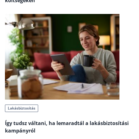
költségeken
Szabad felhasználású hitel
Lakáshitel
Hitelkiváltás
Babaváró hitel
Vagyonbiztosítások
Kötelező biztosítás (KGFB)
Casco
Utasbiztosítás
Lakásbiztosítás útmutató – Hogyan válassz?
Lakásbiztosítás
Lakásbiztosítás: válaszok az 50 leggyakoribb kér
Minősített Fogyasztóbarát Otthonbiztosítás útm
Így tudsz váltani, ha lemaradtál a lakásbiztosítási
kampányról
Blog