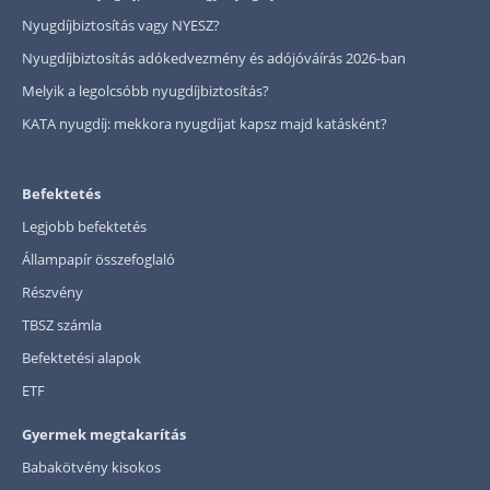
Nyugdíjbiztosítás vagy NYESZ?
Nyugdíjbiztosítás adókedvezmény és adójóváírás 2026-ban
Melyik a legolcsóbb nyugdíjbiztosítás?
KATA nyugdíj: mekkora nyugdíjat kapsz majd katásként?
Befektetés
Legjobb befektetés
Állampapír összefoglaló
Részvény
TBSZ számla
Befektetési alapok
ETF
Gyermek megtakarítás
Babakötvény kisokos