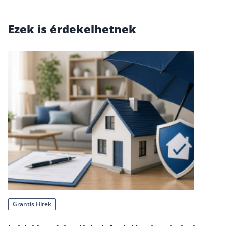
Csoportos életbiztosítás
Ezek is érdekelhetnek
Kockázati életbiztosítás 🛡
Euróalapú megtakarításos életbiztosítás
Megtakarítással kombinált életbiztosítás
Vegyes életbiztosítás
Befektetési egységekhez kötött életbiztosítás
Egészségbiztosítás
Egészségbiztosítás cégeknek
Magán egészségbiztosítás 💊
Betegbiztosítás
Egészségpénztár – Spórolj évi akár 150 ezer forin
Grantis Hírek
Egészségbiztosítás kalkulátor