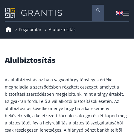
Fogalomtár
Alulbiztosítás
Pénzügyi tanácsadás
Vállalati szolgáltatások
Nyugdíj előtakarékosság
Alulbiztosítás
Önkéntes nyugdíjpénztár
Melyiket válaszd? Nyugdíjbiztosítás, NYESZ vagy
Az alulbiztosítás az ha a vagyontárgy tényleges értéke
Nyugdíj előtakarékossági számla (NYESZ)
meghaladja a szerződésben rögzített összeget, amelyet a
biztosítási szerződésben megjelöltünk, mint a tárgy értékét.
Nyugdíj tanácsadás 🪙
Ez gyakran fordul elő a vállalkozói biztosítások esetén. Az
Nyugdíj megtakarítás – Így válassz
alulbiztosítás következménye hogy ha a káresemény
Magánnyugdíjpénztár összefoglaló
bekövetkezik, a keletkezett kárnak csak egy részét kapod meg
a biztosítótól, így a helyreállítás a biztosító szolgáltatásából
Nyugdíjkorhatár táblázat és útmutató
csak részlegesen lehetséges. A hiányzó pénzt bankhitelből