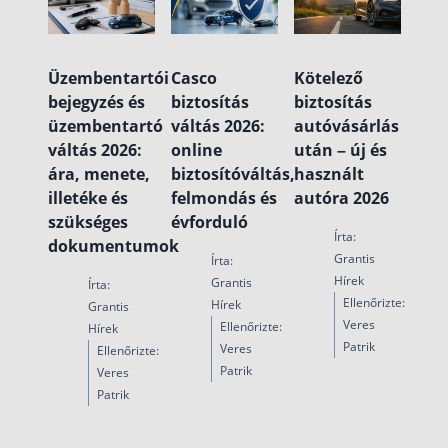
Üzembentartói
Casco
Kötelező
bejegyzés és
biztosítás
biztosítás
üzembentartó
váltás 2026:
autóvásárlás
váltás 2026:
online
után – új és
ára, menete,
biztosítóváltás,
használt
illetéke és
felmondás és
autóra 2026
szükséges
évforduló
Írta:
dokumentumok
Grantis
Írta:
Hírek
Grantis
Írta:
Ellenőrizte:
Hírek
Grantis
Veres
Ellenőrizte:
Hírek
Patrik
Veres
Ellenőrizte:
Patrik
Veres
Patrik