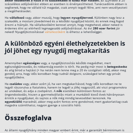
akkor kezdésnek a fizud 5-10 százalékából is tudsz már haladni
, az SZJA-dból a 20
százalékos adójóváírást ebben az esetben is érvényesítheted. Tanácsadóink abban is
segítenek, hogy ne vállald túl magadat, csak annyit tegyél félre, ami nem veszélyezteti
Rólunk
a megélhetésedet.
Ha
vállalkozó
vagy, akkor muszáj, hogy
legyen nyugdíjterved.
Különben nagy lesz a
Kapcsolat
szakadék, a mostani jövedelmed és a későbbi nyugdíjad között, és ennek meg fogod
érezni a hiányát. Ha vállalkozóként keresel annyit, hogy megtehesd, akkor neked is
érdemes élni az elérhető legmagasabb adójóváírással. Az évi
280 ezer forint
jár
Karrier
neked! Nyugdíjbiztosítással
vállalkozóként
is élhetsz a lehetőséggel.
A különböző egyéni élethelyzetekben is
jól jöhet egy nyugdíj megtakarítás
Amennyiben
egészséges
vagy, a nyugdíjbiztosítás később megvédhet, mert
egészségkárosodás, és rokkantság esetén is térít. Ha pedig már most is
betegeskedsz
és alig bírod a hajtást (+ ha netán nem lenne meg a 20 év szolgálati időd), akkor meg
gondolj arra, hogy idős korodban hogy tudnál dolgozni, szükséged lehet egy privát
nyugdíjtőkére.
Ha
családos
vagy, akkor azért jó, ha van megtakarításod, hogy idős korodban ne te
legyél rászorulva a fiatalokra, hanem te legyél a jófej nagyszülő, aki viszi programokra
az unokákat, és adja a zsebpénzt. A
nők
esetében különösen fontos az
öngondoskodás, hiszen a gyermekvállalás miatt a munkából kieső évek hátrányosan
érintik a nyugdíjukat, és sajnos a nők még mindig kevesebbet keresnek. Ha
egyedülálló
maradnál, akkor meg azért fontos erre gondolnod, mert gyakorlatilag csak
magadra számíthatsz, nagyon gyenge a szociális háló.
Összefoglalva
Az állami nyugdíjhiány minden magyar embert érint, már a garantált bérminimum is