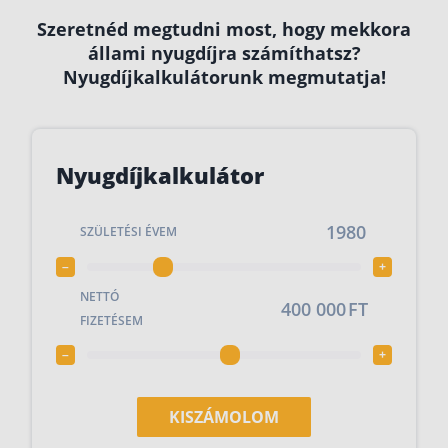
Szeretnéd megtudni most, hogy mekkora
Csoportos életbiztosítás
állami nyugdíjra számíthatsz?
Kockázati életbiztosítás 🛡
Nyugdíjkalkulátorunk megmutatja!
Euróalapú megtakarításos életbiztosítás
Megtakarítással kombinált életbiztosítás
Nyugdíjkalkulátor
Vegyes életbiztosítás
Befektetési egységekhez kötött életbiztosítás
SZÜLETÉSI ÉVEM
Egészségbiztosítás
–
+
Egészségbiztosítás cégeknek
NETTÓ
FT
FIZETÉSEM
Magán egészségbiztosítás 💊
–
+
Betegbiztosítás
Egészségpénztár – Spórolj évi akár 150 ezer forin
KISZÁMOLOM
Egészségbiztosítás kalkulátor