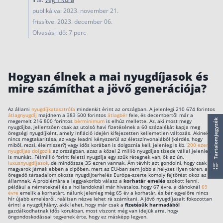
Nyugdíj kisokos – A magyar nyugdíjrendszer mű
publikálva: 2023. november 21.
Egyszerű Állami Nyugdíjkalkulátor
frissítve: 2023. december 06.
Önkéntes Nyugdíjpénztárak hozamai
Olvasási idő: 7 perc
Nyugdíjbiztosítás
Nyugdíjbiztosítás vagy NYESZ? Melyik a jobb?
Hogyan élnek a mai nyugdíjasok és
mire számíthat a jövő generációja?
Melyik a legolcsóbb nyugdíjbiztosítás?
Önkéntes nyugdíjpénztár vagy Nyugdíjbiztosítás
Az állami
nyugdíjkatasztrófa
mindenkit érint az országban. A jelenlegi 210 674 forintos
átlagnyugdíj
majdnem a 383 500 forintos
átlagbér
fele, és decembertől már a
megemelt 216 800 forintos
bérminimum
is elhúz mellette. Az, aki most megy
Tartalomjegyzék
Nyugdíjbiztosítás adókedvezmény és adójóváírá
nyugdíjba, jellemzően csak az utolsó havi fizetésének a 60 százalékát kapja meg
öregségi nyugdíjként, amely infláció idején kifejezetten kellemetlen változás. Akinek
nincs megtakarítása, az vagy leadni kényszerül az életszínvonalából (kérdés, hogy
KATA Nyugdíj: így használd ki az adókedvezmény
miből, rezsi, élelmiszer?) vagy idős korában is dolgoznia kell, jelenleg is kb.
200 ezer
nyugdíjas dolgozik
az országban, azaz a közel 2 millió nyugdíjas tizede vállal jelenleg
Nyugdíjbiztosítás kalkulátor
is munkát. Félmillió forint feletti nyugdíja egy szűk rétegnek van, ők az ún.
luxusnyugdíjasok
, de mindössze 35 ezren vannak. Ám tévhit azt gondolni, hogy csak a
Nyugdíjbiztosítás hozamok
magyarok járnak ebben a cipőben, mert az EU-ban sem jobb a helyzet ilyen téren, az
öregedő társadalom okozta nyugdíjterhelés Európa-szerte komoly fejtörést okoz az
Nyugdíjbiztosítás költségek
államnak. A problémára a leggyakoribb válasz a
korhatár emelés
szokott lenni,
például a németeknél és a hollandoknál már hivatalos, hogy 67 évre, a dánoknál
69
évre
emelik a korhatárt, nálunk jelenleg még 65 év a korhatár, és bár egyelőre nincs
hír újabb emelésről, reálisan nézve lehet rá számítani. A jövő nyugdíjasait fokozottan
Életbiztosítások
érinti a nyugdíjhiány, akik lehet, hogy már csak a
fizetésük harmadából
gazdálkodhatnak idős korukban, most viszont még van idejük arra, hogy
öngondoskodással tegyenek érte, hogy ez másképp legyen.
Balesetbiztosítás