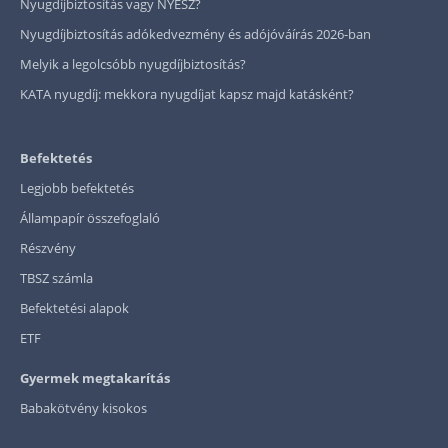
Nyugdíjbiztosítás vagy NYESZ?
Nyugdíjbiztosítás adókedvezmény és adójóváírás 2026-ban
Melyik a legolcsóbb nyugdíjbiztosítás?
KATA nyugdíj: mekkora nyugdíjat kapsz majd katásként?
Befektetés
Legjobb befektetés
Állampapír összefoglaló
Részvény
TBSZ számla
Befektetési alapok
ETF
Gyermek megtakarítás
Babakötvény kisokos