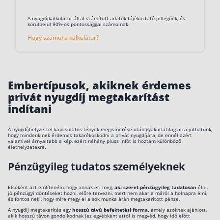
Befektetés
A nyugdíjkalkulátor által számított adatok tájékoztató jellegűek, és
körülbelül 90%-os pontossággal számolnak.
Állampapír
Hogy számol a kalkulátor?
Legjobb befektetés
Részvény vásárlás
Embertípusok, akiknek érdemes
Befektetési alapok
privát nyugdíj megtakarítást
TBSZ számla
indítani
ETF
A nyugdíjhelyzettel kapcsolatos tények megismerése után gyakorlatilag arra juthatunk,
Gyermek megtakarítás
hogy mindenkinek érdemes takarékoskodni a privát nyugdíjára, de ennél azért
valamivel árnyaltabb a kép, ezért néhány plusz infót is hoztam különböző
élethelyzetekre.
Babakötvény kisokos 👶
Pénzügyileg tudatos személyeknek
Lakástakarék
Elsőként azt említeném, hogy annak éri meg,
aki szeret pénzügyileg tudatosan
élni,
Hitel
jó pénzügyi döntéseket hozni, előre tervezni, mert nem akar a máról a holnapra élni,
és fontos neki, hogy mire megy el a sok munka árán megtakarított pénze.
A nyugdíj megtakarítás egy
hosszú távú befektetési forma,
amely azoknak ajánlott,
Vállalkozói hitel
akik hosszú távon gondolkodnak (ez egyébként attól is megvéd, hogy idő előtt