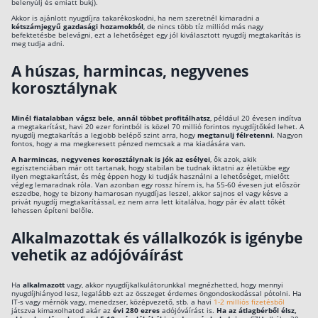
belenyúlj és emiatt bukj).
Szabad felhasználású hitel
Akkor is ajánlott nyugdíjra takarékoskodni, ha nem szeretnél kimaradni a
kétszámjegyű gazdasági hozamokból
, de nincs több tíz milliód más nagy
befektetésbe belevágni, ezt a lehetőséget egy jól kiválasztott nyugdíj megtakarítás is
Lakáshitel
meg tudja adni.
Hitelkiváltás
A húszas, harmincas, negyvenes
korosztálynak
Babaváró hitel
Minél fiatalabban vágsz bele, annál többet profitálhatsz
, például 20 évesen indítva
Vagyonbiztosítások
a megtakarítást, havi 20 ezer forintból is közel 70 millió forintos nyugdíjtőkéd lehet. A
nyugdíj megtakarítás a legjobb belépő szint arra, hogy
megtanulj félretenni
. Nagyon
fontos, hogy a ma megkeresett pénzed nemcsak a ma kiadására van.
Kötelező biztosítás (KGFB)
A harmincas, negyvenes korosztálynak is jók az esélyei
, ők azok, akik
egzisztenciában már ott tartanak, hogy stabilan be tudnak iktatni az életükbe egy
Casco
ilyen megtakarítást, és még éppen hogy ki tudják használni a lehetőséget, mielőtt
végleg lemaradnak róla. Van azonban egy rossz hírem is, ha 55-60 évesen jut először
eszedbe, hogy te bizony hamarosan nyugdíjas leszel, akkor sajnos el vagy késve a
Utasbiztosítás
privát nyugdíj megtakarítással, ez nem arra lett kitalálva, hogy pár év alatt tőkét
lehessen építeni belőle.
Lakásbiztosítás útmutató – Hogyan válassz?
Alkalmazottak és vállalkozók is igénybe
Lakásbiztosítás: válaszok az 50 leggyakoribb kér
vehetik az adójóváírást
Minősített Fogyasztóbarát Otthonbiztosítás útm
Ha
alkalmazott
vagy, akkor nyugdíjkalkulátorunkkal megnézhetted, hogy mennyi
nyugdíjhiányod lesz, legalább ezt az összeget érdemes öngondoskodással pótolni. Ha
IT-s vagy mérnök vagy, menedzser, középvezető, stb. a havi
1-2 milliós fizetésből
játszva kimaxolhatod akár az
évi 280 ezres
adójóváírást is.
Ha az átlagbérből élsz,
Blog