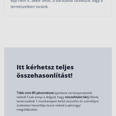
épp nem ír, akkor olvas, a barátaival találkozik, vagy a
természetben túrázik.
Itt kérhetsz teljes
összehasonlítást!
Több mint 80 pénzintézeti
ajánlatot versenyeztetünk
neked! Csak annyi a dolgod, hogy
visszahívást kérj
tőlünk,
tanácsadónk 1 munkanapon belül visszahív és személyre
szabottan hasonlítja össze neked a pénzügyi
megoldásokat.