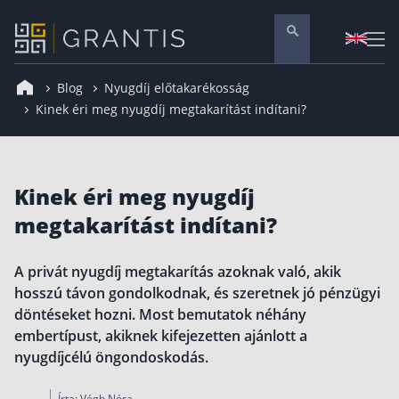
Blog
Nyugdíj előtakarékosság
Pénzügyi tanácsadás
Kinek éri meg nyugdíj megtakarítást indítani?
Vállalati szolgáltatások
Nyugdíj előtakarékosság
Kinek éri meg nyugdíj
Önkéntes nyugdíjpénztár
megtakarítást indítani?
Melyiket válaszd? Nyugdíjbiztosítás, NYESZ vagy
Nyugdíj előtakarékossági számla (NYESZ)
A privát nyugdíj megtakarítás azoknak való, akik
Nyugdíj tanácsadás 🪙
hosszú távon gondolkodnak, és szeretnek jó pénzügyi
Nyugdíj megtakarítás – Így válassz
döntéseket hozni. Most bemutatok néhány
embertípust, akiknek kifejezetten ajánlott a
Magánnyugdíjpénztár összefoglaló
nyugdíjcélú öngondoskodás.
Nyugdíjkorhatár táblázat és útmutató
Írta:
Végh Nóra