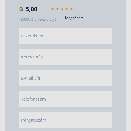
5,00
Megnézem
( 3000 vélemény alapján )
Vezetéknév
Keresztnév
E-mail cím
Telefonszám
Irányítószám