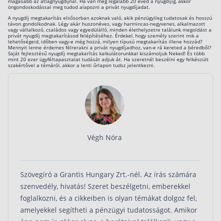
magasabb az átlagnyugdíjnál. Ha van még legalább 20 éved a nyugdíjig, akkor
öngondoskodással meg tudod alapozni a privát nyugdíjadat.
A nyugdíj megtakarítás elsősorban azoknak való, akik pénzügyileg tudatosak és hosszú
távon gondolkodnak. Légy akár huszonéves, vagy harmincas-negyvenes, alkalmazott
vagy vállalkozó, családos vagy egyedülálló, minden élethelyzetre találunk megoldást a
privát nyugdíj megtakarításod felépítéséhez. Érdekel, hogy személy szerint mik a
lehetőségeid, időben vagy-e még hozzá, milyen típusú megtakarítás illene hozzád?
Mennyit lenne érdemes félrerakni a privát nyugdíjadhoz, van-e rá kereted a béredből?
Saját fejlesztésű nyugdíj megtakarítás kalkulátorunkkal kiszámoljuk Neked! És több
mint 20 ezer ügyféltapasztalat tudását adjuk át. Ha szeretnél beszélni egy felkészült
szakértővel a témáról, akkor a lenti űrlapon tudsz jelentkezni.
Végh Nóra
Szövegíró a Grantis Hungary Zrt.-nél. Az írás számára
szenvedély, hivatás! Szeret beszélgetni, emberekkel
foglalkozni, és a cikkeiben is olyan témákat dolgoz fel,
amelyekkel segítheti a pénzügyi tudatosságot. Amikor