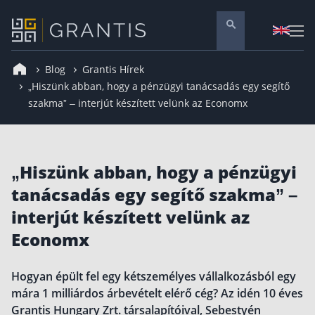
Blog
Grantis Hírek
Pénzügyi tanácsadás
„Hiszünk abban, hogy a pénzügyi tanácsadás egy segítő
szakma” – interjút készített velünk az Economx
Vállalati szolgáltatások
Nyugdíj előtakarékosság
Önkéntes nyugdíjpénztár
„Hiszünk abban, hogy a pénzügyi
Melyiket válaszd? Nyugdíjbiztosítás, NYESZ vagy
tanácsadás egy segítő szakma” –
Nyugdíj előtakarékossági számla (NYESZ)
interjút készített velünk az
Nyugdíj tanácsadás 🪙
Economx
Nyugdíj megtakarítás – Így válassz
Magánnyugdíjpénztár összefoglaló
Hogyan épült fel egy kétszemélyes vállalkozásból egy
mára 1 milliárdos árbevételt elérő cég? Az idén 10 éves
Nyugdíjkorhatár táblázat és útmutató
Grantis Hungary Zrt. társalapítóival, Sebestyén