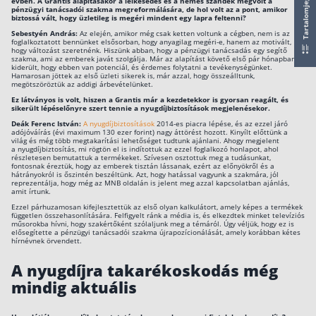
Tartalomjegyzék
évben. A Grantis
alapításakor a lelkesedés és a nemes szándék megvolt a
pénzügyi tanácsadói szakma megreformálására, de hol volt az a pont, amikor
biztossá vált, hogy üzletileg is megéri mindent egy lapra feltenni?
Csoportos életbiztosítás
Sebestyén András:
Az elején, amikor még csak ketten voltunk a cégben, nem is az
foglalkoztatott bennünket elsősorban, hogy anyagilag megéri-e, hanem az motivált,
Kockázati életbiztosítás 🛡
hogy változást szeretnénk. Hiszünk abban, hogy a pénzügyi tanácsadás egy segítő
szakma, ami az emberek javát szolgálja. Már az alapítást követő első pár hónapban
kiderült, hogy ebben van potenciál, és érdemes folytatni a tevékenységünket.
Euróalapú megtakarításos életbiztosítás
Hamarosan jöttek az első üzleti sikerek is, már azzal, hogy összeálltunk,
megötszöröztük az addigi árbevételünket.
Megtakarítással kombinált életbiztosítás
Ez látványos is volt, hiszen a Grantis már a kezdetekkor is gyorsan reagált, és
sikerült lépéselőnyre szert tennie a nyugdíjbiztosítások megjelenésekor.
Vegyes életbiztosítás
Deák Ferenc István:
A nyugdíjbiztosítások
2014-es piacra lépése, és az ezzel járó
adójóváírás (évi maximum 130 ezer forint) nagy áttörést hozott. Kinyílt előttünk a
világ és még több megtakarítási lehetőséget tudtunk ajánlani. Ahogy megjelent
Befektetési egységekhez kötött életbiztosítás
a nyugdíjbiztosítás, mi rögtön el is indítottuk az ezzel foglalkozó honlapot, ahol
részletesen bemutattuk a termékeket. Szívesen osztottuk meg a tudásunkat,
fontosnak éreztük, hogy az emberek tisztán lássanak, ezért az előnyökről és a
hátrányokról is őszintén beszéltünk. Azt, hogy hatással vagyunk a szakmára, jól
Egészségbiztosítás
reprezentálja, hogy még az MNB oldalán is jelent meg azzal kapcsolatban ajánlás,
amit írtunk.
Ezzel párhuzamosan kifejlesztettük az első olyan kalkulátort, amely képes a termékek
Egészségbiztosítás cégeknek
független összehasonlítására. Felfigyelt ránk a média is, és elkezdtek minket televíziós
műsorokba hívni, hogy szakértőként szólaljunk meg a témáról. Úgy véljük, hogy ez is
Magán egészségbiztosítás 💊
elősegítette a pénzügyi tanácsadói szakma újrapozícionálását, amely korábban kétes
hírnévnek örvendett.
Betegbiztosítás
A nyugdíjra takarékoskodás még
Egészségpénztár – Spórolj évi akár 150 ezer forin
mindig aktuális
Egészségbiztosítás kalkulátor