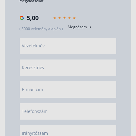
megoldásokat.
5,00
Megnézem
( 3000 vélemény alapján )
Vezetéknév
Keresztnév
E-mail cím
Telefonszám
Irányítószám