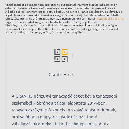
A tanácsadást azonban nem szeretnénk automatizálni, mert hiszünk abban, hogy
ehhez szükséges a tanácsadó személye. Az alkuszi társadalom is öregszik, és az
utódlás sok helyen nem megoldott, például, ha nincs olyan a családban, aki átvegye a
céget. Azok számára, akik szeretnék megtartani a brendjüket, de az előbb említett
fejlesztésekre nincs erőforrásuk, egy laza franchise keretein belül
megoldást kínálunk
,
hogy az identitásukat megtartva folytathassák tevékenységüket. Az
állománykezelésben és a technikai háttérben is segítünk. Évente 4-6 alkuszcéggel
tervezünk fúzióra lépni. Ha felkerülsz a csúcsra, akkor csak egy dolgot nem szabad
csinálni, leülni, a piac megy előre, és nem lehet megállni.
Grantis Hírek
A GRANTIS pénzügyi tanácsadó céget két, a tanácsadói
szakmából kiábrándult fiatal alapította 2014-ben.
Magyarországon először olyan szolgáltatást indítottak,
ami valóban a magyar családok és az itthoni
vállalkozások érdekeit tekinti elsődlegesnek, ahol a