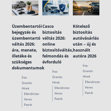
Üzembentartói
Casco
Kötelező
bejegyzés és
biztosítás
biztosítás
üzembentartó
váltás 2026:
autóvásárlás
váltás 2026:
online
után – új és
ára, menete,
biztosítóváltás,
használt
illetéke és
felmondás és
autóra 2026
szükséges
évforduló
Írta:
dokumentumok
Grantis
Írta:
Hírek
Grantis
Írta:
Ellenőrizte:
Hírek
Grantis
Veres
Ellenőrizte:
Hírek
Patrik
Veres
Ellenőrizte:
Patrik
Veres
Patrik