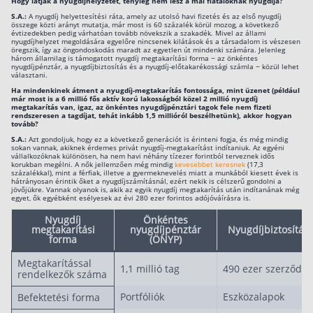
Hogy látják a nyugdíjhelyzetet, tényleg nem lesz a mai fiataloknak nyugdíja?
S.A.:
A nyugdíj helyettesítési ráta, amely az utolsó havi fizetés és az első nyugdíj
Befektetés
összege közti arányt mutatja, már most is 60 százalék körül mozog, a következő
évtizedekben pedig várhatóan tovább növekszik a szakadék. Mivel az állami
nyugdíjhelyzet megoldására egyelőre nincsenek kilátások és a társadalom is vészesen
Állampapír
öregszik, így az öngondoskodás maradt az egyetlen út mindenki számára. Jelenleg
három államilag is támogatott nyugdíj megtakarítási forma − az önkéntes
nyugdíjpénztár, a nyugdíjbiztosítás és a nyugdíj-előtakarékossági számla − közül lehet
Legjobb befektetés
választani.
Ha mindenkinek átment a nyugdíj-megtakarítás fontossága, mint üzenet (például
Részvény vásárlás
már most is a 6 millió fős aktív korú lakosságból közel 2 millió nyugdíj
megtakarítás van, igaz, az önkéntes nyugdíjpénztári tagok fele nem fizeti
rendszeresen a tagdíjat, tehát inkább 1,5 millióról beszélhetünk), akkor hogyan
Befektetési alapok
tovább?
S.A.:
Azt gondoljuk, hogy ez a következő generációt is érinteni fogja, és még mindig
TBSZ számla
sokan vannak, akiknek érdemes privát nyugdíj-megtakarítást indítaniuk. Az egyéni
vállalkozóknak különösen, ha nem havi néhány tízezer forintból terveznek idős
korukban megélni. A nők jellemzően még mindig
kevesebbet keresnek
(17,3
ETF
százalékkal), mint a férfiak, illetve a gyermeknevelés miatt a munkából kiesett évek is
hátrányosan érintik őket a nyugdíjszámításnál, ezért nekik is célszerű gondolni a
Gyermek megtakarítás
jövőjükre. Vannak olyanok is, akik az egyik nyugdíj megtakarítás után indítanának még
egyet, ők egyébként esélyesek az évi 280 ezer forintos adójóváírásra is.
Babakötvény kisokos 👶
Nyugdíj
Önkéntes
megtakarítási
nyugdíjpénztár
Nyugdíjbiztosítás
Lakástakarék
forma
(ÖNYP)
Megtakarítással
1,1 millió tag
490 ezer szerződés
rendelkezők száma
Hitel
Portfóliók
Eszközalapok
Befektetési forma
Vállalkozói hitel