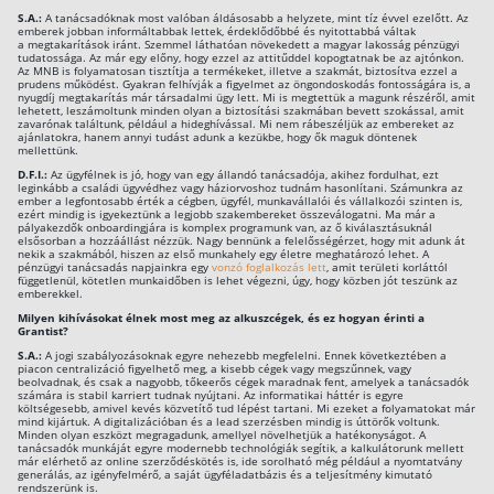
S.A.:
A tanácsadóknak most valóban áldásosabb a helyzete, mint tíz évvel ezelőtt. Az
emberek jobban informáltabbak lettek, érdeklődőbbé és nyitottabbá váltak
a megtakarítások iránt. Szemmel láthatóan növekedett a magyar lakosság pénzügyi
tudatossága. Az már egy előny, hogy ezzel az attitűddel kopogtatnak be az ajtónkon.
Az MNB is folyamatosan tisztítja a termékeket, illetve a szakmát, biztosítva ezzel a
prudens működést. Gyakran felhívják a figyelmet az öngondoskodás fontosságára is, a
nyugdíj megtakarítás már társadalmi ügy lett. Mi is megtettük a magunk részéről, amit
lehetett, leszámoltunk minden olyan a biztosítási szakmában bevett szokással, amit
zavarónak találtunk, például a hideghívással. Mi nem rábeszéljük az embereket az
ajánlatokra, hanem annyi tudást adunk a kezükbe, hogy ők maguk döntenek
mellettünk.
D.F.I.:
Az ügyfélnek is jó, hogy van egy állandó tanácsadója, akihez fordulhat, ezt
leginkább a családi ügyvédhez vagy háziorvoshoz tudnám hasonlítani. Számunkra az
ember a legfontosabb érték a cégben, ügyfél, munkavállalói és vállalkozói szinten is,
ezért mindig is igyekeztünk a legjobb szakembereket összeválogatni. Ma már a
pályakezdők onboardingjára is komplex programunk van, az ő kiválasztásuknál
elsősorban a hozzáállást nézzük. Nagy bennünk a felelősségérzet, hogy mit adunk át
nekik a szakmából, hiszen az első munkahely egy életre meghatározó lehet. A
pénzügyi tanácsadás napjainkra egy
vonzó foglalkozás lett
, amit területi korláttól
függetlenül, kötetlen munkaidőben is lehet végezni, úgy, hogy közben jót teszünk az
emberekkel.
Milyen kihívásokat élnek most meg az alkuszcégek, és ez hogyan érinti a
Grantist?
S.A.:
A jogi szabályozásoknak egyre nehezebb megfelelni. Ennek következtében a
piacon centralizáció figyelhető meg, a kisebb cégek vagy megszűnnek, vagy
beolvadnak, és csak a nagyobb, tőkeerős cégek maradnak fent, amelyek a tanácsadók
számára is stabil karriert tudnak nyújtani. Az informatikai háttér is egyre
költségesebb, amivel kevés közvetítő tud lépést tartani. Mi ezeket a folyamatokat már
mind kijártuk. A digitalizációban és a lead szerzésben mindig is úttörők voltunk.
Minden olyan eszközt megragadunk, amellyel növelhetjük a hatékonyságot. A
tanácsadók munkáját egyre modernebb technológiák segítik, a kalkulátorunk mellett
már elérhető az online szerződéskötés is, ide sorolható még például a nyomtatvány
generálás, az igényfelmérő, a saját ügyféladatbázis és a teljesítmény kimutató
rendszerünk is.