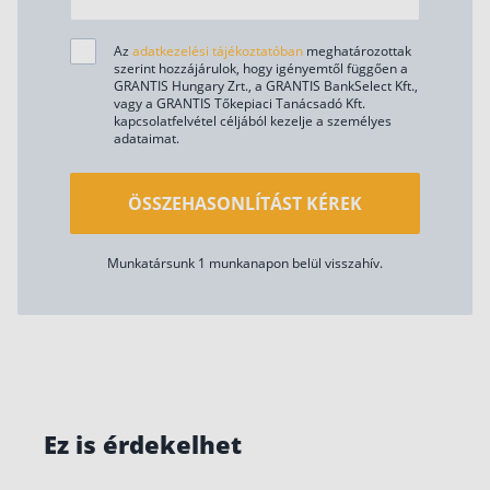
Az
adatkezelési tájékoztatóban
meghatározottak
szerint hozzájárulok, hogy igényemtől függően a
GRANTIS Hungary Zrt., a GRANTIS BankSelect Kft.,
vagy a GRANTIS Tőkepiaci Tanácsadó Kft.
kapcsolatfelvétel céljából kezelje a személyes
adataimat.
ÖSSZEHASONLÍTÁST KÉREK
Munkatársunk 1 munkanapon belül visszahív.
Ez is érdekelhet