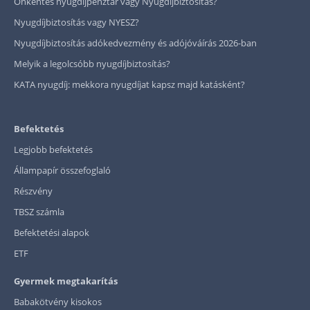
Önkéntes nyugdíjpénztár vagy Nyugdíjbiztosítás?
Nyugdíjbiztosítás vagy NYESZ?
Nyugdíjbiztosítás adókedvezmény és adójóváírás 2026-ban
Melyik a legolcsóbb nyugdíjbiztosítás?
KATA nyugdíj: mekkora nyugdíjat kapsz majd katásként?
Befektetés
Legjobb befektetés
Állampapír összefoglaló
Részvény
TBSZ számla
Befektetési alapok
ETF
Gyermek megtakarítás
Babakötvény kisokos