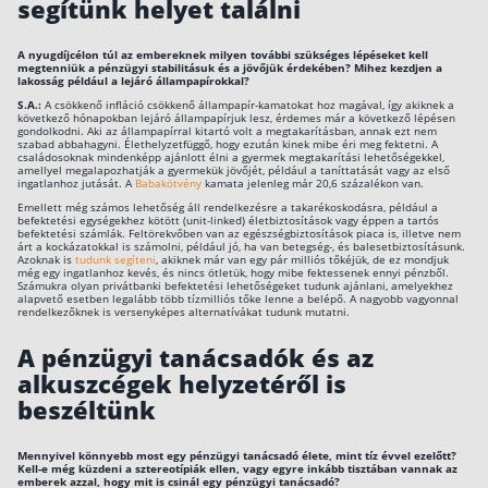
segítünk helyet találni
Rólunk
A nyugdíjcélon túl az embereknek milyen további szükséges lépéseket kell
megtenniük a pénzügyi stabilitásuk és a jövőjük érdekében? Mihez kezdjen a
Kapcsolat
lakosság például a lejáró állampapírokkal?
S.A.:
A csökkenő infláció csökkenő állampapír-kamatokat hoz magával, így akiknek a
Karrier
következő hónapokban lejáró állampapírjuk lesz, érdemes már a következő lépésen
gondolkodni. Aki az állampapírral kitartó volt a megtakarításban, annak ezt nem
szabad abbahagyni. Élethelyzetfüggő, hogy ezután kinek mibe éri meg fektetni. A
családosoknak mindenképp ajánlott élni a gyermek megtakarítási lehetőségekkel,
amellyel megalapozhatják a gyermekük jövőjét, például a taníttatását vagy az első
ingatlanhoz jutását. A
Babakötvény
kamata jelenleg már 20,6 százalékon van.
Emellett még számos lehetőség áll rendelkezésre a takarékoskodásra, például a
befektetési egységekhez kötött (unit-linked) életbiztosítások vagy éppen a tartós
befektetési számlák. Feltörekvőben van az egészségbiztosítások piaca is, illetve nem
árt a kockázatokkal is számolni, például jó, ha van betegség-, és balesetbiztosításunk.
Azoknak is
tudunk segíteni
, akiknek már van egy pár milliós tőkéjük, de ez mondjuk
még egy ingatlanhoz kevés, és nincs ötletük, hogy mibe fektessenek ennyi pénzből.
Számukra olyan privátbanki befektetési lehetőségeket tudunk ajánlani, amelyekhez
alapvető esetben legalább több tízmilliós tőke lenne a belépő. A nagyobb vagyonnal
rendelkezőknek is versenyképes alternatívákat tudunk mutatni.
A pénzügyi tanácsadók és az
alkuszcégek helyzetéről is
beszéltünk
Mennyivel könnyebb most egy pénzügyi tanácsadó élete, mint tíz évvel ezelőtt?
Kell-e még küzdeni a sztereotípiák ellen, vagy egyre inkább tisztában vannak az
emberek azzal, hogy mit is csinál egy pénzügyi tanácsadó?