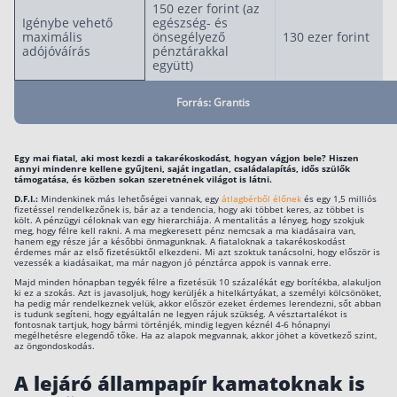
150 ezer forint (az
Szabad felhasználású hitel
Igénybe vehető
egészség- és
maximális
önsegélyező
130 ezer forint
Lakáshitel
adójóváírás
pénztárakkal
együtt)
Hitelkiváltás
Forrás: Grantis
Babaváró hitel
Vagyonbiztosítások
Egy mai fiatal, aki most kezdi a takarékoskodást, hogyan vágjon bele? Hiszen
annyi mindenre kellene gyűjteni, saját ingatlan, családalapítás, idős szülők
támogatása, és közben sokan szeretnének világot is látni.
Kötelező biztosítás (KGFB)
D.F.I.:
Mindenkinek más lehetőségei vannak, egy
átlagbérből élőnek
és egy 1,5 milliós
fizetéssel rendelkezőnek is, bár az a tendencia, hogy aki többet keres, az többet is
Casco
költ. A pénzügyi céloknak van egy hierarchiája. A mentalitás a lényeg, hogy szokjuk
meg, hogy félre kell rakni. A ma megkeresett pénz nemcsak a ma kiadásaira van,
hanem egy része jár a későbbi önmagunknak. A fiataloknak a takarékoskodást
Utasbiztosítás
érdemes már az első fizetésüktől elkezdeni. Mi azt szoktuk tanácsolni, hogy először is
vezessék a kiadásaikat, ma már nagyon jó pénztárca appok is vannak erre.
Lakásbiztosítás útmutató – Hogyan válassz?
Majd minden hónapban tegyék félre a fizetésük 10 százalékát egy borítékba, alakuljon
ki ez a szokás. Azt is javasoljuk, hogy kerüljék a hitelkártyákat, a személyi kölcsönöket,
ha pedig már rendelkeznek velük, akkor először ezeket érdemes lerendezni, sőt abban
Lakásbiztosítás: válaszok az 50 leggyakoribb kér
is tudunk segíteni, hogy egyáltalán ne legyen rájuk szükség. A vésztartalékot is
fontosnak tartjuk, hogy bármi történjék, mindig legyen kéznél 4-6 hónapnyi
megélhetésre elegendő tőke. Ha az alapok megvannak, akkor jöhet a következő szint,
Minősített Fogyasztóbarát Otthonbiztosítás útm
az öngondoskodás.
A lejáró állampapír kamatoknak is
Blog