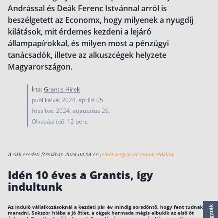
Nyugdíj kisokos – A magyar nyugdíjrendszer mű
Andrással és Deák Ferenc Istvánnal arról is
Egyszerű Állami Nyugdíjkalkulátor
beszélgetett az Economx, hogy milyenek a nyugdíj
Önkéntes Nyugdíjpénztárak hozamai
kilátások, mit érdemes kezdeni a lejáró
állampapírokkal, és milyen most a pénzügyi
Nyugdíjbiztosítás
tanácsadók, illetve az alkuszcégek helyzete
Magyarországon.
Nyugdíjbiztosítás vagy NYESZ? Melyik a jobb?
Melyik a legolcsóbb nyugdíjbiztosítás?
Írta:
Grantis Hírek
publikálva: 2024. április 05.
Önkéntes nyugdíjpénztár vagy Nyugdíjbiztosítás
frissítve: 2024. augusztus 26.
Nyugdíjbiztosítás adókedvezmény és adójóváírá
Olvasási idő: 12 perc
KATA Nyugdíj: így használd ki az adókedvezmény
Nyugdíjbiztosítás kalkulátor
A cikk eredeti formában 2024.04.04-én
jelent meg az Economx oldalán
.
Nyugdíjbiztosítás hozamok
Idén 10 éves a Grantis, így
Nyugdíjbiztosítás költségek
indultunk
Életbiztosítások
Az induló vállalkozásoknál a kezdeti pár év mindig sorsdöntő, hogy fent tudnak-e
maradni. Sokszor hiába a jó ötlet, a cégek harmada mégis elbukik az első öt
Balesetbiztosítás