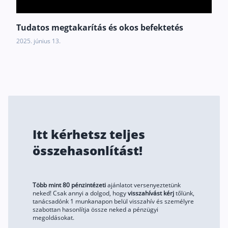
Tudatos megtakarítás és okos befektetés
2025. június 13.
Itt kérhetsz teljes
összehasonlítást!
Több mint 80 pénzintézeti
ajánlatot versenyeztetünk
neked! Csak annyi a dolgod, hogy
visszahívást kérj
tőlünk,
tanácsadónk 1 munkanapon belül visszahív és személyre
szabottan hasonlítja össze neked a pénzügyi
megoldásokat.