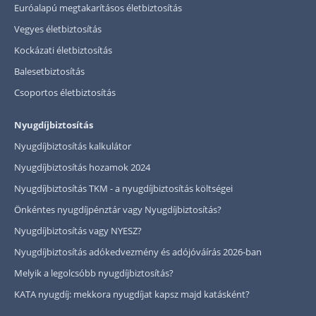
Euróalapú megtakarításos életbiztosítás
Vegyes életbiztosítás
Kockázati életbiztosítás
Balesetbiztosítás
Csoportos életbiztosítás
Nyugdíjbiztosítás
Nyugdíjbiztosítás kalkulátor
Nyugdíjbiztosítás hozamok 2024
Nyugdíjbiztosítás TKM - a nyugdíjbiztosítás költségei
Önkéntes nyugdíjpénztár vagy Nyugdíjbiztosítás?
Nyugdíjbiztosítás vagy NYESZ?
Nyugdíjbiztosítás adókedvezmény és adójóváírás 2026-ban
Melyik a legolcsóbb nyugdíjbiztosítás?
KATA nyugdíj: mekkora nyugdíjat kapsz majd katásként?