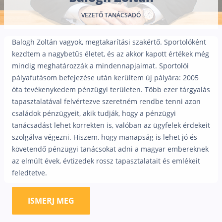
Nyugdíj kisokos – A magyar nyugdíjrendszer mű
VEZETŐ TANÁCSADÓ
Egyszerű Állami Nyugdíjkalkulátor
Önkéntes Nyugdíjpénztárak hozamai
Balogh Zoltán vagyok, megtakarítási szakértő. Sportolóként
Nyugdíjbiztosítás
kezdtem a nagybetűs életet, és az akkor kapott értékek még
mindig meghatározzák a mindennapjaimat. Sportolói
Nyugdíjbiztosítás vagy NYESZ? Melyik a jobb?
pályafutásom befejezése után kerültem új pályára: 2005
Melyik a legolcsóbb nyugdíjbiztosítás?
óta tevékenykedem pénzügyi területen. Több ezer tárgyalás
tapasztalatával felvértezve szeretném rendbe tenni azon
Önkéntes nyugdíjpénztár vagy Nyugdíjbiztosítás
családok pénzügyeit, akik tudják, hogy a pénzügyi
Nyugdíjbiztosítás adókedvezmény és adójóváírá
tanácsadást lehet korrekten is, valóban az ügyfelek érdekeit
szolgálva végezni. Hiszem, hogy manapság is lehet jó és
KATA Nyugdíj: így használd ki az adókedvezmény
követendő pénzügyi tanácsokat adni a magyar embereknek
Nyugdíjbiztosítás kalkulátor
az elmúlt évek, évtizedek rossz tapasztalatait és emlékeit
Nyugdíjbiztosítás hozamok
feledtetve.
Nyugdíjbiztosítás költségek
ISMERJ MEG
Életbiztosítások
Balesetbiztosítás