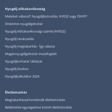
Nyugdíj előtakarékosság
Melyiket válaszd? Nyugdíjbiztosítás, NYESZ vagy ÖNYP?
Önkéntes nyugdíjpénztár
Nyugdíj előtakarékossági számla (NYESZ)
Nyugdíj tanácsadás
Nyugdíj megtakarítás - Így válassz
Magánnyugdíjpénztár összefoglaló
Nyugdíjkorhatár táblázat
Nyugdíj kisokos
Nyugdíjkalkulátor 2024
Életbiztosítás
Megtakarítással kombinált életbiztosítás
Befektetési egységekhez kötött életbiztosítás