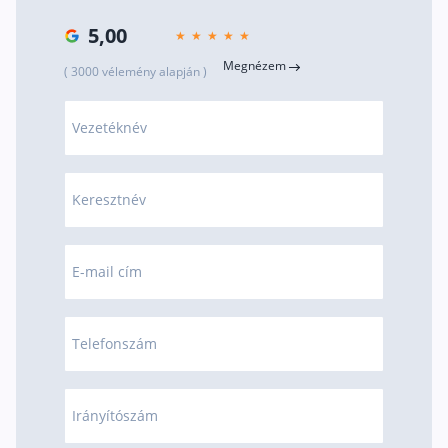
5,00
Megnézem
( 3000 vélemény alapján )
Vezetéknév
Keresztnév
E-mail cím
Telefonszám
Irányítószám