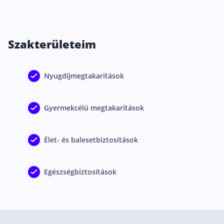
Csoportos életbiztosítás
Kockázati életbiztosítás 🛡
Szakterületeim
Euróalapú megtakarításos életbiztosítás
Megtakarítással kombinált életbiztosítás
Nyugdíjmegtakarítások
Vegyes életbiztosítás
Befektetési egységekhez kötött életbiztosítás
Gyermekcélú megtakarítások
Egészségbiztosítás
Élet- és balesetbiztosítások
Egészségbiztosítás cégeknek
Magán egészségbiztosítás 💊
Egészségbiztosítások
Betegbiztosítás
Egészségpénztár – Spórolj évi akár 150 ezer forin
Egészségbiztosítás kalkulátor