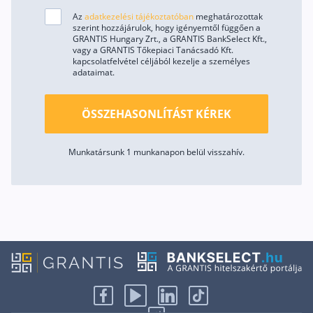
Az
adatkezelési tájékoztatóban
meghatározottak
szerint hozzájárulok, hogy igényemtől függően a
GRANTIS Hungary Zrt., a GRANTIS BankSelect Kft.,
vagy a GRANTIS Tőkepiaci Tanácsadó Kft.
kapcsolatfelvétel céljából kezelje a személyes
adataimat.
ÖSSZEHASONLÍTÁST KÉREK
Munkatársunk 1 munkanapon belül visszahív.