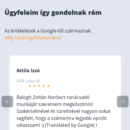
Befektetés
Ügyfeleim így gondolnak rám
Állampapír
Legjobb befektetés
Az értékelések a Google-től származnak.
Még több ügyfélvélemény
Részvény vásárlás
Befektetési alapok
TBSZ számla
ETF
Attila Izsó
Gyermek megtakarítás
2026. július 04.
Babakötvény kisokos 👶
Balogh Zoltán Norbert tanácsadó
Lakástakarék
munkáját szeretném megköszönni!
Szakértelmével és türelmével nagyon sokat
Hitel
segített, hogy a számomra legjobb opciót
válasszam! :) (Translated by Google) I
Vállalkozói hitel