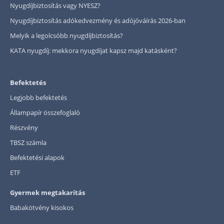
Nyugdíjbiztosítás vagy NYESZ?
Szabad felhasználású hitel
Nyugdíjbiztosítás adókedvezmény és adójóváírás 2026-ban
Lakáshitel
Melyik a legolcsóbb nyugdíjbiztosítás?
Hitelkiváltás
KATA nyugdíj: mekkora nyugdíjat kapsz majd katásként?
Babaváró hitel
Befektetés
Vagyonbiztosítások
Legjobb befektetés
Kötelező biztosítás (KGFB)
Állampapír összefoglaló
Casco
Részvény
Utasbiztosítás
TBSZ számla
Befektetési alapok
Lakásbiztosítás útmutató – Hogyan válassz?
ETF
Lakásbiztosítás: válaszok az 50 leggyakoribb kér
Gyermek megtakarítás
Minősített Fogyasztóbarát Otthonbiztosítás útm
Babakötvény kisokos
Blog