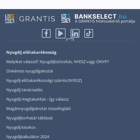
Csoportos életbiztosítás
Kockázati életbiztosítás 🛡
Euróalapú megtakarításos életbiztosítás
Megtakarítással kombinált életbiztosítás
Nyugdíj előtakarékosság
Vegyes életbiztosítás
Melyiket válaszd? Nyugdíjbiztosítás, NYESZ vagy ÖNYP?
Befektetési egységekhez kötött életbiztosítás
Önkéntes nyugdíjpénztár
Egészségbiztosítás
Nyugdíj előtakarékossági számla (NYESZ)
Nyugdíj tanácsadás
Egészségbiztosítás cégeknek
Nyugdíj megtakarítás - Így válassz
Magán egészségbiztosítás 💊
Magánnyugdíjpénztár összefoglaló
Betegbiztosítás
Nyugdíjkorhatár táblázat
Egészségpénztár – Spórolj évi akár 150 ezer forin
Nyugdíj kisokos
Egészségbiztosítás kalkulátor
Nyugdíjkalkulátor 2024