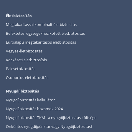
Befektetés
Életbiztosítás
Állampapír
Megtakarítással kombinált életbiztosítás
Legjobb befektetés
Befektetési egységekhez kötött életbiztosítás
Részvény vásárlás
Euróalapú megtakarításos életbiztosítás
Befektetési alapok
Vegyes életbiztosítás
Kockázati életbiztosítás
TBSZ számla
Balesetbiztosítás
ETF
Csoportos életbiztosítás
Gyermek megtakarítás
Babakötvény kisokos 👶
Nyugdíjbiztosítás
Nyugdíjbiztosítás kalkulátor
Lakástakarék
Nyugdíjbiztosítás hozamok 2024
Hitel
Nyugdíjbiztosítás TKM - a nyugdíjbiztosítás költségei
Önkéntes nyugdíjpénztár vagy Nyugdíjbiztosítás?
Vállalkozói hitel