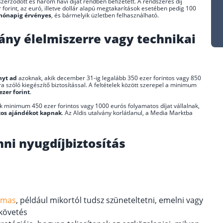
zerződött és három havi díjat rendben befizetett. A rendszeres díj
orint, az euró, illetve dollár alapú megtakarítások esetében pedig 100
hónapig érvényes
, és bármelyik üzletben felhasználható.
vány élelmiszerre vagy technikai
nyt ad
azoknak, akik december 31-ig legalább 350 ezer forintos vagy 850
ra szóló kiegészítő biztosítással. A feltételek között szerepel a minimum
ezer forint
.
k minimum 450 ezer forintos vagy 1000 eurós folyamatos díjat vállalnak,
ntos ajándékot kapnak
. Az Aldis utalvány korlátlanul, a Media Marktba
ni nyugdíjbiztosítás
lmas
, például mikortól tudsz szüneteltetni, emelni vagy
kkövetés