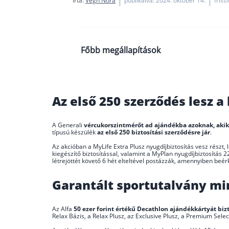
Írta:
Végh Nóra
publikálva: 2024. október 14.
friss
Főbb megállapítások
A Generali 250 darab vércukorszi
ajándékkártyát, a Grawe 50 ezer, 
Az első 250 szerződés lesz a
utalványt ad a nyugdíjbiztosítás
Az ajándékok mellett érdemes má
A Generali
vércukorszintmérőt ad ajándékba azoknak, aki
mennyire rugalmas az adott nyugd
típusú készülék
az első 250 biztosítási szerződésre jár
.
vagyonkezelése.
Az akcióban a MyLife Extra Plusz nyugdíjbiztosítás vesz részt, le
kiegészítő biztosítással, valamint a MyPlan nyugdíjbiztosítás 
létrejöttét követő 6 hét elteltével postázzák, amennyiben beérke
Garantált sportutalvány m
Az Alfa
50 ezer forint értékű Decathlon ajándékkártyát biz
Relax Bázis, a Relax Plusz, az Exclusive Plusz, a Premium Sele