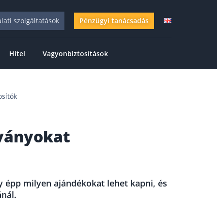
alati szolgáltatások
Pénzügyi tanácsadás
Hitel
Vagyonbiztosítások
osítók
lványokat
y épp milyen ajándékokat lehet kapni, és
nál.