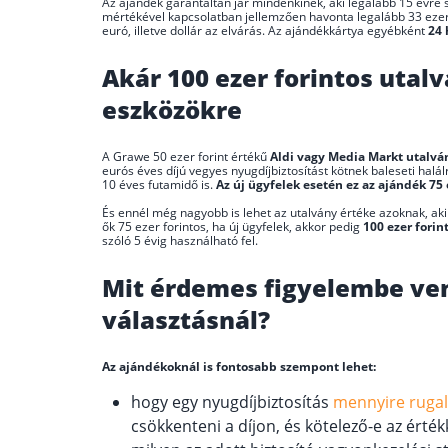
Az ajándék garantáltan jár mindenkinek, aki legalább 15 évre s
mértékével kapcsolatban jellemzően havonta legalább 33 ezer f
euró, illetve dollár az elvárás. Az ajándékkártya egyébként
24 
Akár 100 ezer forintos utal
eszközökre
A Grawe 50 ezer forint értékű
Aldi vagy Media Markt utalvá
eurós éves díjú vegyes nyugdíjbiztosítást kötnek baleseti halál
10 éves futamidő is.
Az új ügyfelek esetén ez az ajándék 75 
És ennél még nagyobb is lehet az utalvány értéke azoknak, aki
ők 75 ezer forintos, ha új ügyfelek, akkor pedig
100 ezer fori
szóló 5 évig használható fel.
Mit érdemes figyelembe ven
választásnál?
Az ajándékoknál is fontosabb szempont lehet:
hogy egy nyugdíjbiztosítás
mennyire ruga
csökkenteni a díjon, és kötelező-e az érté