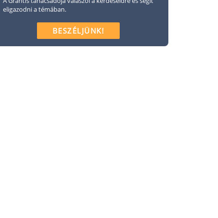
A Grantis tanácsadója válaszol a kérdéseidre és segít
eligazodni a témában.
BESZÉLJÜNK!