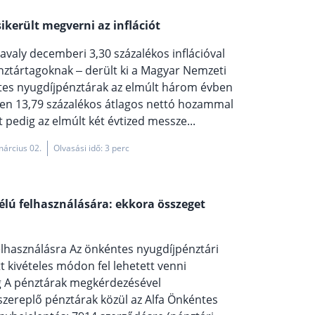
került megverni az inflációt
avaly decemberi 3,30 százalékos inflációval
nztártagoknak – derült ki a Magyar Nemzeti
ntes nyugdíjpénztárak az elmúlt három évben
-ben 13,79 százalékos átlagos nettó hozammal
 pedig az elmúlt két évtized messze...
 március 02.
Olvasási idő: 3 perc
élú felhasználására: ekkora összeget
felhasználásra Az önkéntes nyugdíjpénztári
 kivételes módon fel lehetett venni
ég A pénztárak megkérdezésével
 szereplő pénztárak közül az Alfa Önkéntes