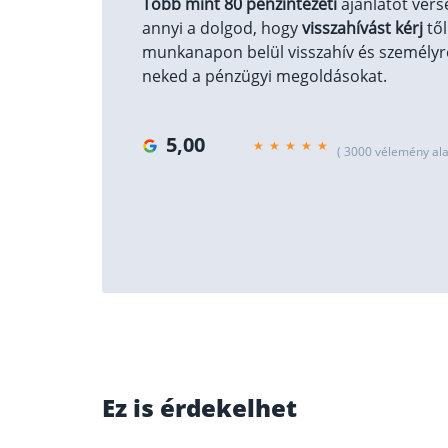
Több mint 80 pénzintézeti
ajánlatot vers
annyi a dolgod, hogy
visszahívást kérj
től
munkanapon belül visszahív és személyre
neked a pénzügyi megoldásokat.
5,00
( 3000 vélemény ala
Ez is érdekelhet