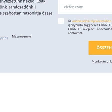
enyeztetünk neked! Csak
ünk, tanácsadónk 1
Telefonszám
 szabottan hasonlítja össze
Az
adatkezelési tájékoztatóban
igényemtől függően a GRANTIS H
GRANTIS Tőkepiaci Tanácsadó Kft
adataimat.
Megnézem
pján )
ÖSSZEH
Munkatársunk 