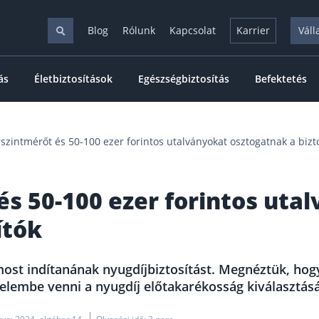
Blog
Rólunk
Kapcsolat
Karrier
Váll
ás
Életbiztosítások
Egészségbiztosítás
Befektetés
szintmérőt és 50-100 ezer forintos utalványokat osztogatnak a bizt
s 50-100 ezer forintos uta
ítók
 most indítanának nyugdíjbiztosítást. Megnéztük, hog
embe venni a nyugdíj előtakarékosság kiválasztásá