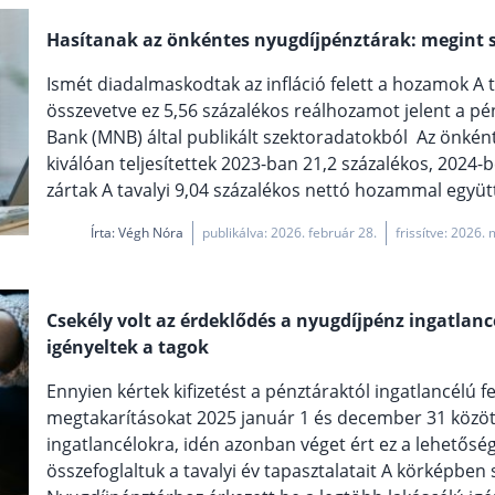
Hasítanak az önkéntes nyugdíjpénztárak: megint si
Ismét diadalmaskodtak az infláció felett a hozamok A t
összevetve ez 5,56 százalékos reálhozamot jelent a pé
Bank (MNB) által publikált szektoradatokból Az önké
kiválóan teljesítettek 2023-ban 21,2 százalékos, 2024
zártak A tavalyi 9,04 százalékos nettó hozammal együtt
Írta:
Végh Nóra
publikálva: 2026. február 28.
frissítve: 2026.
Csekély volt az érdeklődés a nyugdíjpénz ingatlanc
igényeltek a tagok
Ennyien kértek kifizetést a pénztáraktól ingatlancélú 
megtakarításokat 2025 január 1 és december 31 között
ingatlancélokra, idén azonban véget ért ez a lehetős
összefoglaltuk a tavalyi év tapasztalatait A körképben