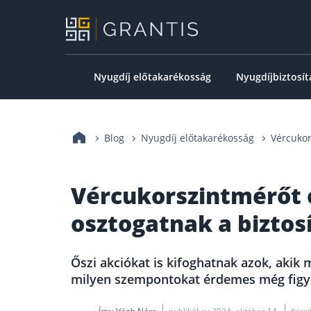
Nyugdíj előtakarékosság
Nyugdíjbiztosít
Blog
Nyugdíj előtakarékosság
Vércukor
Vércukorszintmérőt é
osztogatnak a biztos
Őszi akciókat is kifoghatnak azok, akik
milyen szempontokat érdemes még figyel