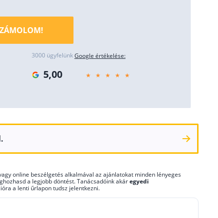
SZÁMOLOM!
3000 ügyfelünk
Google értékelése:
5,00
.
s vagy online beszélgetés alkalmával az ajánlatokat minden lényeges
eghozhasd a legjobb döntést. Tanácsadóink akár
egyedi
ióra a lenti űrlapon tudsz jelentkezni.