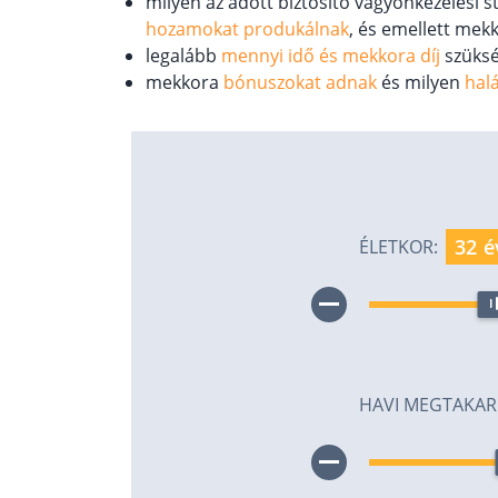
milyen az adott biztosító vagyonkezelési st
hozamokat produkálnak
, és emellett mek
legalább
mennyi idő és mekkora díj
szüksé
mekkora
bónuszokat adnak
és milyen
halá
é
ÉLETKOR:
HAVI MEGTAKARÍ