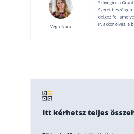
Szövegíró a Grant
Szeret beszélgetni
dolgoz fel, amely
ír, akkor olvas, a
Végh Nóra
Itt kérhetsz teljes össze