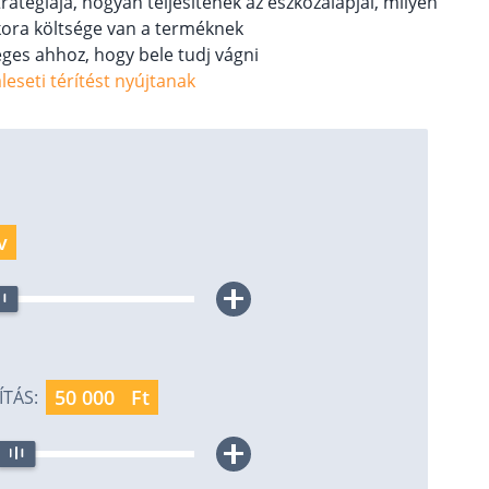
ratégiája, hogyan teljesítenek az eszközalapjai, milyen
kora költsége van a terméknek
ges ahhoz, hogy bele tudj vágni
leseti térítést nyújtanak
v
Ft
TÁS: