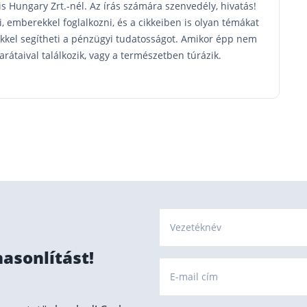
is Hungary Zrt.-nél. Az írás számára szenvedély, hivatás!
, emberekkel foglalkozni, és a cikkeiben is olyan témákat
ekkel segítheti a pénzügyi tudatosságot. Amikor épp nem
 barátaival találkozik, vagy a természetben túrázik.
Vezetéknév
hasonlítást!
E-mail cím