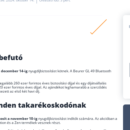
ítve: 2024. október 14.
Olvasási idő: 3 perc
ntmérőt, az Alfa 50 ezer forintos Decathlon
75 ezer és 100 ezer forintos Aldis, illetve Media Markt
 befutó
t kötők számára.
s szempontokat is figyelembe venni, például, hogy
k december 14-ig
nyugdíjbiztosítást kötnek. A Beurer GL 49 Bluetooth
íjbiztosítás vagy hogy milyen a biztosító
galább 260 ezer forintos éves biztosítási díjjal és egy díjátvállalás
220 ezer forintos éves díjjal. Az ajándékot leghamarabb a szerződés
zett az első két havi díj.
inden takarékoskodónak
tosít a november 10-ig
nyugdíjbiztosítást indítók számára. Az akcióban a
ction és a Zen termékek vesznek részt.