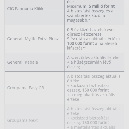
öse
Maximum:
5 millió forint
CIG Pannónia Klikk
Rólunk
A biztosítási összeg és a
számlaérték közül a
magasabb.*
Kapcsolat
0-5 év között az első éves
Karrier
díjrész kétszerese
Generali Mylife Extra Plusz
5 év után az aktuális érték +
100 000 forint
a haláleseti
kifizetés**
A szerződés aktuális értéke
Generali Kabala
+ a hűségszámlán lévő
összeg
A biztosítási összeg aktuális
értéke
+ kockázati biztosítási
Groupama Easy GB
összeg,
150 000 forint
+ a megtakarítás aktuális
értéke
A biztosítási összeg aktuális
értéke
+ kockázati biztosítási
Groupama Next
összeg,
150 000 forint
+ a megtakarítás aktuális