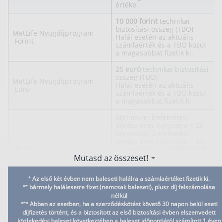
értéke
10 000 forint
technikai
biztosítási összeg (TBÖ)
MetLife Nyugdíjprogram –
Halál esetén az aktuális
Forint
számlaérték és a TBÖ közül
a magasabbat fizetik ki.
25 euró
technikai biztosítási
összeg (TBÖ)
MetLife Nyugdíjprogram –
Halál esetén az aktuális
Euró
számlaérték és a TBÖ közül
a magasabbat fizetik ki.
Minimum: befektetési
díjrész éves nagysága × 20
Maximum: befektetési
díjrész éves nagysága × 45,
NN Motiva 158
de legfeljebb
6 millió forint
Közlekedési baleset esetén
Mutasd az összeset!
a baleseti halál biztosítási
összegét 25%-kal növelten
* Az első két évben nem baleseti halálra a számlaértéket fizetik ki.
fizetik ki.
** bármely halálesetre fizet (nemcsak baleseti), plusz díj felszámolása
nélkül
Baleseti halálra szóló
*** Abban az esetben, ha a szerződéskötést követő 30 napon belül eseti
biztosítási összeg:
4500
díjfizetés történt, és a biztosított az első biztosítási évben elszenvedett
euró
NN EUR Motiva 168
Közlekedési baleset esetén
közlekedési baleset következtében a baleset időpontjától számított 1 éven