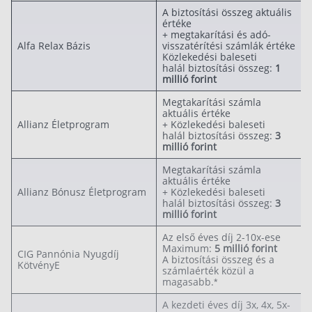
A biztosítási összeg aktuális
Szabad felhasználású hitel
értéke
+ megtakarítási és adó-
Lakáshitel
Alfa Relax Bázis
visszatérítési számlák értéke
Közlekedési baleseti
Hitelkiváltás
halál biztosítási összeg:
1
millió forint
Babaváró hitel
Megtakarítási számla
aktuális értéke
Vagyonbiztosítások
Allianz Életprogram
+ Közlekedési baleseti
halál biztosítási összeg:
3
millió forint
Kötelező biztosítás (KGFB)
Megtakarítási számla
Casco
aktuális értéke
Allianz Bónusz Életprogram
+ Közlekedési baleseti
Utasbiztosítás
halál biztosítási összeg:
3
millió forint
Lakásbiztosítás útmutató – Hogyan válassz?
Az első éves díj 2-10x-ese
Lakásbiztosítás: válaszok az 50 leggyakoribb
Maximum:
5 millió forint
kérdésre
CIG Pannónia Nyugdíj
A biztosítási összeg és a
Minősített Fogyasztóbarát Otthonbiztosítás
KötvényE
számlaérték közül a
útmutató
magasabb.*
A kezdeti éves díj 3x, 4x, 5x-
Blog