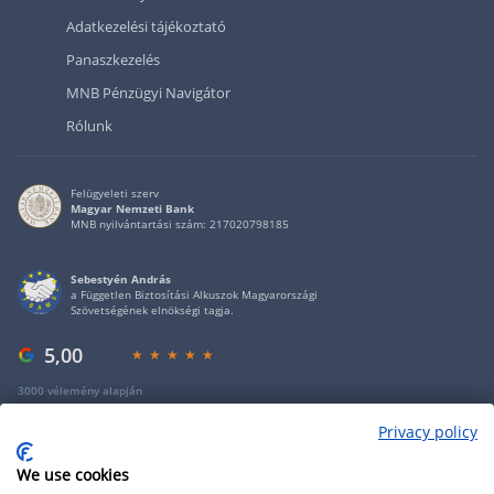
Adatkezelési tájékoztató
Panaszkezelés
MNB Pénzügyi Navigátor
Rólunk
Felügyeleti szerv
Magyar Nemzeti Bank
MNB nyilvántartási szám: 217020798185
Sebestyén András
a Független Biztosítási Alkuszok Magyarországi
Szövetségének elnökségi tagja.
5,00
3000 vélemény alapján
Privacy policy
Copyright 2009 - 2026 - Minden jog fenntartva - GRANTIS Hungary Zrt
We use cookies