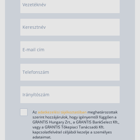
Vezetéknév
Keresztnév
E-mail cím
Telefonszám
Irányítószám
Az
adatkezelési tájékoztatóban
meghatározottak
szerint hozzájárulok, hogy igényemtől függően a
GRANTIS Hungary Zrt., a GRANTIS BankSelect Kft.,
vagy a GRANTIS Tőkepiaci Tanácsadó Kft.
kapcsolatfelvétel céljából kezelje a személyes
adataimat.