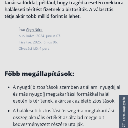
tanácsadóddal, például, hogy tragédia esetén mekkora
működése
haláleseti térítést fizetnek a biztosítók. A választás
Egyszerű Állami Nyugdíjkalkulátor
tétje akár több millió forint is lehet.
Önkéntes Nyugdíjpénztárak hozamai
Írta:
Végh Nóra
Nyugdíjbiztosítás
publikálva: 2024. június 07.
Nyugdíjbiztosítás vagy NYESZ? Melyik a jobb?
frissítve: 2025. június 06.
Olvasási idő: 4 perc
Melyik a legolcsóbb nyugdíjbiztosítás?
Önkéntes nyugdíjpénztár vagy Nyugdíjbiztosítás
Nyugdíjbiztosítás adókedvezmény és adójóváírá
Főbb megállapítások:
KATA Nyugdíj: így használd ki az adókedvezmény
A nyugdíjbiztosítások szemben az állami nyugdíjjal
Nyugdíjbiztosítás kalkulátor
és más nyugdíj megtakarítási formákkal halál
Nyugdíjbiztosítás hozamok
Tartalomjegyzék
esetén is térítenek, akárcsak az életbiztosítások.
Nyugdíjbiztosítás költségek
A haláleseti biztosítási összeg + a megtakarítási
Életbiztosítások
összeg aktuális értékét az általad megjelölt
kedvezményezett részére utalják.
Balesetbiztosítás