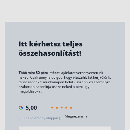
Itt kérhetsz teljes
összehasonlítást!
Több mint 80 pénzintézeti
ajánlatot versenyeztetünk
neked! Csak annyi a dolgod, hogy
visszahívást kérj
tőlünk,
tanácsadónk 1 munkanapon belül visszahív és személyre
szabottan hasonlítja össze neked a pénzügyi
megoldásokat.
5,00
Megnézem
( 3000 vélemény alapján )