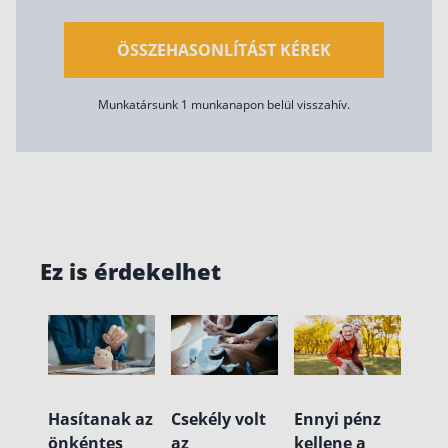
ÖSSZEHASONLÍTÁST KÉREK
Munkatársunk 1 munkanapon belül visszahív.
Ez is érdekelhet
Hasítanak az
Csekély volt
Ennyi pénz
önkéntes
az
kellene a