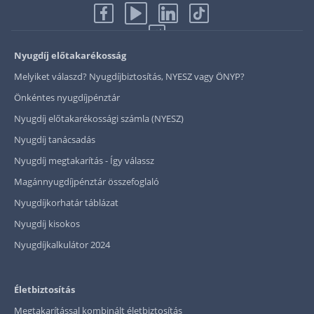
Nyugdíj előtakarékosság
Melyiket válaszd? Nyugdíjbiztosítás, NYESZ vagy ÖNYP?
Önkéntes nyugdíjpénztár
Nyugdíj előtakarékossági számla (NYESZ)
Nyugdíj tanácsadás
Nyugdíj megtakarítás - Így válassz
Magánnyugdíjpénztár összefoglaló
Nyugdíjkorhatár táblázat
Nyugdíj kisokos
Nyugdíjkalkulátor 2024
Életbiztosítás
Megtakarítással kombinált életbiztosítás