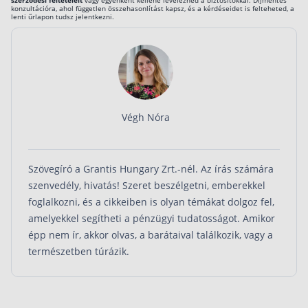
százaléka,
szerződési feltételeit
vagy egyenként kellene levelezned a biztosítókkal. Díjmentes
konzultációra, ahol független összehasonlítást kapsz, és a kérdéseidet is felteheted, a
legfeljebb
25 millió forint
***
lenti űrlapon tudsz jelentkezni.
Megtakarítási számla +
közlekedési baleseti
Union Vienna Time Erste
halálnál az eseti díj 15
százaléka,
legfeljebb
25 millió forint
***
A befektetési egységek
aktuális értéke
Végh Nóra
Uniqa Pension Invest 4
+ baleseti halálra
500 000
forint
****
A befektetési egységek
aktuális értéke
Szövegíró a Grantis Hungary Zrt.-nél. Az írás számára
Uniqa Jövőcél
+ baleseti halálra
1 millió
szenvedély, hivatás! Szeret beszélgetni, emberekkel
forint
****
foglalkozni, és a cikkeiben is olyan témákat dolgoz fel,
amelyekkel segítheti a pénzügyi tudatosságot. Amikor
épp nem ír, akkor olvas, a barátaival találkozik, vagy a
természetben túrázik.