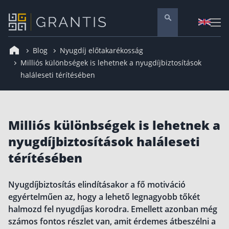
Blog
Nyugdíj előtakarékosság
Pénzügyi tanácsadás
Milliós különbségek is lehetnek a nyugdíjbiztosítások
haláleseti térítésében
Vállalati szolgáltatások
Nyugdíj előtakarékosság
Önkéntes nyugdíjpénztár
Milliós különbségek is lehetnek a
Melyiket válaszd? Nyugdíjbiztosítás, NYESZ vagy
ÖNYP?
nyugdíjbiztosítások haláleseti
Nyugdíj előtakarékossági számla (NYESZ)
térítésében
Nyugdíj tanácsadás 🪙
Nyugdíj megtakarítás – Így válassz
Nyugdíjbiztosítás elindításakor a fő motiváció
egyértelműen az, hogy a lehető legnagyobb tőkét
Magánnyugdíjpénztár összefoglaló
halmozd fel nyugdíjas korodra. Emellett azonban még
Nyugdíjkorhatár táblázat és útmutató
számos fontos részlet van, amit érdemes átbeszélni a
Nyugdíj kisokos – A magyar nyugdíjrendszer