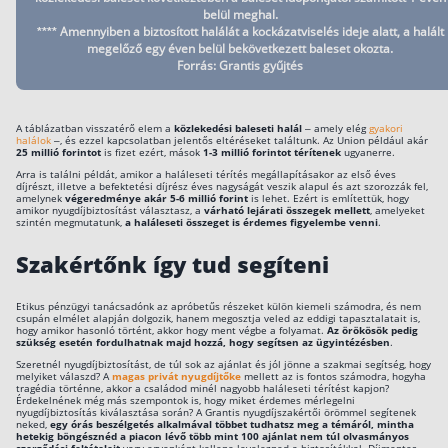
a baleseti halál biztosítási
belül meghal.
összegét 25%-kal növelten
**** Amennyiben a biztosított halálát a kockázatviselés ideje alatt, a halált
fizetik ki.
megelőző egy éven belül bekövetkezett baleset okozta.
Forrás: Grantis gyűjtés
A haláleseti biztosítási
összeg az első éves díj
Signal Iduna
kétszerese,
Nyugdíjprogram
de maximum
1 millió forint
,
A táblázatban visszatérő elem a
közlekedési baleseti halál
– amely elég
gyakori
halálok
–, és ezzel kapcsolatban jelentős eltéréseket találtunk. Az Union például akár
amely az értéknövelés
25 millió forintot
is fizet ezért, mások
1-3 millió forintot térítenek
ugyanerre.
mértékével nő.
Arra is találni példát, amikor a haláleseti térítés megállapításakor az első éves
díjrészt, illetve a befektetési díjrész éves nagyságát veszik alapul és azt szorozzák fel,
A haláleseti biztosítási
amelynek
végeredménye akár 5-6 millió forint
is lehet. Ezért is említettük, hogy
összeg az első éves díj
amikor nyugdíjbiztosítást választasz, a
várható lejárati összegek mellett
, amelyeket
Signal Iduna Nyugdíj Terv
kétszerese,
szintén megmutatunk,
a haláleseti összeget is érdemes figyelembe venni
.
Plusz
de maximum
1 millió forint
,
amely az értéknövelés
Szakértőnk így tud segíteni
mértékével nő.
Megtakarítási számla +
Etikus pénzügyi tanácsadónk az apróbetűs részeket külön kiemeli számodra, és nem
csupán elmélet alapján dolgozik, hanem megosztja veled az eddigi tapasztalatait is,
közlekedési baleseti
hogy amikor hasonló történt, akkor hogy ment végbe a folyamat.
Az örökösök pedig
Union Vienna Time
halálnál az eseti díj 15
szükség esetén fordulhatnak majd hozzá, hogy segítsen az ügyintézésben
.
százaléka,
Szeretnél nyugdíjbiztosítást, de túl sok az ajánlat és jól jönne a szakmai segítség, hogy
legfeljebb
25 millió forint
***
melyiket válaszd? A
magas privát nyugdíjtőke
mellett az is fontos számodra, hogyha
tragédia történne, akkor a családod minél nagyobb haláleseti térítést kapjon?
Megtakarítási számla +
Érdekelnének még más szempontok is, hogy miket érdemes mérlegelni
nyugdíjbiztosítás kiválasztása során? A Grantis nyugdíjszakértői örömmel segítenek
közlekedési baleseti
neked,
egy órás beszélgetés alkalmával többet tudhatsz meg a témáról, mintha
Union Vienna Time Select
halálnál az eseti díj 15
hetekig böngésznéd a piacon lévő több mint 100 ajánlat nem túl olvasmányos