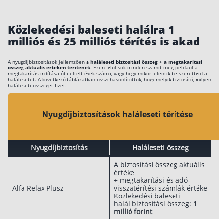
Befektetés
Közlekedési baleseti halálra 1
Állampapír
milliós és 25 milliós térítés is akad
Legjobb befektetés
A nyugdíjbiztosítások jellemzően
a haláleseti biztosítási összeg + a megtakarítási
Részvény vásárlás
összeg aktuális értékén térítenek
. Ezen felül sok minden számít még, például a
megtakarítás indítása óta eltelt évek száma, vagy hogy mikor jelentik be szeretteid a
halálesetet. A következő táblázatban összehasonlítottuk, hogy melyik biztosító, milyen
Befektetési alapok
haláleseti összeget fizet.
TBSZ számla
Nyugdíjbiztosítások haláleseti térítése
ETF
Gyermek megtakarítás
Nyugdíjbiztosítás
Haláleseti összeg
Babakötvény kisokos 👶
A biztosítási összeg aktuális
Lakástakarék
értéke
+ megtakarítási és adó-
Alfa Relax Plusz
visszatérítési számlák értéke
Hitel
Közlekedési baleseti
halál biztosítási összeg:
1
millió forint
Vállalkozói hitel