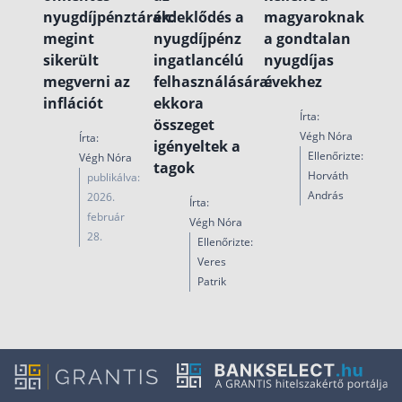
nyugdíjpénztárak:
érdeklődés a
magyaroknak
megint
nyugdíjpénz
a gondtalan
sikerült
ingatlancélú
nyugdíjas
megverni az
felhasználására:
évekhez
inflációt
ekkora
Írta:
összeget
Végh Nóra
Írta:
igényeltek a
Ellenőrizte:
Végh Nóra
tagok
Horváth
publikálva:
András
2026.
Írta:
február
Végh Nóra
28.
Ellenőrizte:
Veres
Patrik