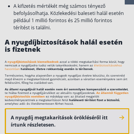
A kifizetés mértékét még számos tényező
Csoportos életbiztosítás
befolyásolhatja. Közlekedési baleseti halál esetén
például 1 millió forintos és 25 millió forintos
Kockázati életbiztosítás 🛡
térítést is találni.
Euróalapú megtakarításos életbiztosítás
A nyugdíjbiztosítások halál esetén
Megtakarítással kombinált életbiztosítás
is fizetnek
Vegyes életbiztosítás
Befektetési egységekhez kötött életbiztosítás
A
nyugdíjbiztosítások kiemelkednek
azzal a többi megtakarítási forma közül, hogy
nemcsak a nyugdíjadra tudsz velük takarékoskodni, hanem az
életbiztosításokhoz
hasonlóan
haláleset, illetve rokkantság esetén is térítenek
.
Természetes, hogyha alapvetően a nyugodt nyugdíjas évekre készülsz, és szeretnéd
Egészségbiztosítás
majd élvezni a megtakarításod gyümölcsét, azonban a váratlan eseményekre sem árt
felkészülni, főleg ha családod van.
Egészségbiztosítás cégeknek
Az állami nyugdíjnál halál esetén nem éri semmilyen kompenzáció a szeretteidet
,
te hiába fizetted a nyugdíjjárulékot az aktuális nyugdíjasoknak.
Az államtól független
nyugdíjbiztosítás esetében
ez másképp van: az általad megjelölt
Magán egészségbiztosítás 💊
kedvezményezettnek a megtakarításon felül
haláleseti térítést fizet a biztosító
,
amelyhez adó- és illetékmentesen férhet hozzá.
Betegbiztosítás
A nyugdíj megtakarítások örökléséről itt
Egészségpénztár – Spórolj évi akár 150 ezer
forintot
írtunk részletesen.
Egészségbiztosítás kalkulátor