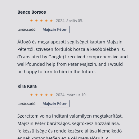
Bence Borsos
2024. április 05.
tanácsadó:
Majszin Péter
Átfogó és megalapozott segítséget kaptam Majszin
Pétertől, szívesen fordulok hozza a későbbiekben is.
(Translated by Google) I received comprehensive and
well-founded help from Péter Majszin, and I would
be happy to turn to him in the future.
Kira Kara
2024. március 10.
tanácsadó:
Majszin Péter
Szerettem volna indítani valamilyen megtakarítást.
Majszin Péter barátságos, segítőkész hozzáállása,
felkészültsége és rendelkezésre állása kiemelkedő,
ennek köszönhetően ez a cél megvalósult. A