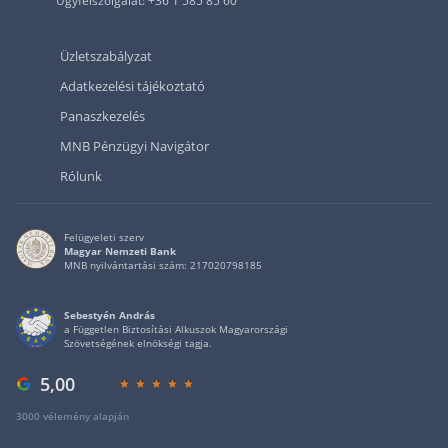
Ügyfélszolgálat: +36 1 585 85 60
Üzletszabályzat
Adatkezelési tájékoztató
Panaszkezelés
MNB Pénzügyi Navigátor
Rólunk
Felügyeleti szerv
Magyar Nemzeti Bank
MNB nyilvántartási szám: 217020798185
Sebestyén András
a Független Biztosítási Alkuszok Magyarországi
Szövetségének elnökségi tagja.
5,00
3000 vélemény alapján