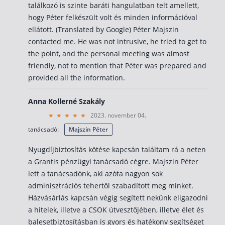
találkozó is szinte baráti hangulatban telt amellett,
hogy Péter felkészült volt és minden információval
ellátott. (Translated by Google) Péter Majszin
contacted me. He was not intrusive, he tried to get to
the point, and the personal meeting was almost
friendly, not to mention that Péter was prepared and
provided all the information.
Anna Kollerné Szakály
2023. november 04.
tanácsadó:
Majszin Péter
Nyugdíjbiztosítás kötése kapcsán találtam rá a neten
a Grantis pénzügyi tanácsadó cégre. Majszin Péter
lett a tanácsadónk, aki azóta nagyon sok
adminisztrációs tehertől szabadított meg minket.
Házvásárlás kapcsán végig segített nekünk eligazodni
a hitelek, illetve a CSOK útvesztőjében, illetve élet és
balesetbiztosításban is gyors és hatékony segítséget