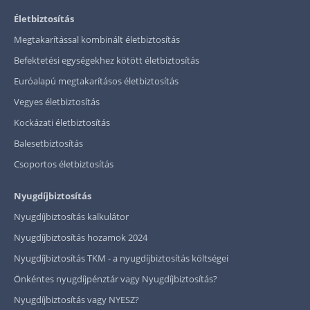
Életbiztosítás
Megtakarítással kombinált életbiztosítás
Befektetési egységekhez kötött életbiztosítás
Euróalapú megtakarításos életbiztosítás
Vegyes életbiztosítás
Kockázati életbiztosítás
Balesetbiztosítás
Csoportos életbiztosítás
Nyugdíjbiztosítás
Nyugdíjbiztosítás kalkulátor
Nyugdíjbiztosítás hozamok 2024
Nyugdíjbiztosítás TKM - a nyugdíjbiztosítás költségei
Önkéntes nyugdíjpénztár vagy Nyugdíjbiztosítás?
Nyugdíjbiztosítás vagy NYESZ?