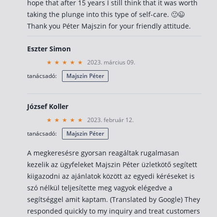
hope that after 15 years I still think that it was worth
taking the plunge into this type of self-care. 🙂😉
Thank you Péter Majszin for your friendly attitude.
Eszter Simon
2023. március 09.
tanácsadó:
Majszin Péter
József Koller
2023. február 12.
tanácsadó:
Majszin Péter
A megkeresésre gyorsan reagáltak rugalmasan
kezelik az ügyfeleket Majszin Péter üzletkötő segített
kiigazodni az ajánlatok között az egyedi kéréseket is
szó nélkül teljesítette meg vagyok elégedve a
segítséggel amit kaptam. (Translated by Google) They
responded quickly to my inquiry and treat customers