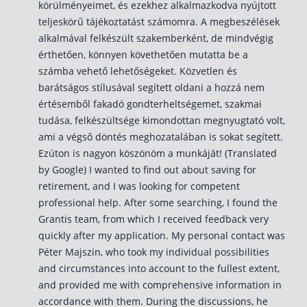
körülményeimet, és ezekhez alkalmazkodva nyújtott
teljeskörű tájékoztatást számomra. A megbeszélések
alkalmával felkészült szakemberként, de mindvégig
érthetően, könnyen követhetően mutatta be a
számba vehető lehetőségeket. Közvetlen és
barátságos stílusával segített oldani a hozzá nem
értésemből fakadó gondterheltségemet, szakmai
tudása, felkészültsége kimondottan megnyugtató volt,
ami a végső döntés meghozatalában is sokat segített.
Ezúton is nagyon köszönöm a munkáját! (Translated
by Google) I wanted to find out about saving for
retirement, and I was looking for competent
professional help. After some searching, I found the
Grantis team, from which I received feedback very
quickly after my application. My personal contact was
Péter Majszin, who took my individual possibilities
and circumstances into account to the fullest extent,
and provided me with comprehensive information in
accordance with them. During the discussions, he