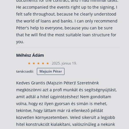
documents for the contract, and I had minimal tasks.
He accompanied the events right up to the signing, I
felt safe throughout, because he clearly understood
the world of loans and banks. I can only recommend
Péter's help to everyone, because you can be sure
that he will find the most suitable loan structure for
you.
Méhész Ádám
2025. június 19.
tanácsadó:
Majszin Péter
Kedves Grantis (Majszin Péter)! Szeretnénk
megköszönni azt a profi munkát és segítségnyújtást,
amit adtál a hitel ügyintézéshez! Nem gondoltam
volna, hogy ez ilyen gyorsan és simán is mehet,
tekintve, hogy láttam már rá ellenkező példát
közvetlen környezetemben. Veled sikerült a legjobb
hitel konstrukciót kialakítani, valószínűleg a nekünk