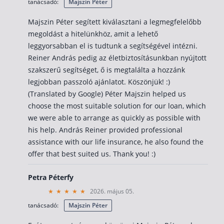
tanácsadó:
Majszin Péter
Szabad felhasználású hitel
Majszin Péter segített kiválasztani a legmegfelelőbb
Lakáshitel
megoldást a hitelünkhöz, amit a lehető
Hitelkiváltás
leggyorsabban el is tudtunk a segítségével intézni.
Reiner András pedig az életbiztosításunkban nyújtott
Babaváró hitel
szakszerű segítséget, ő is megtalálta a hozzánk
legjobban passzoló ajánlatot. Köszönjük! :)
Vagyonbiztosítások
(Translated by Google) Péter Majszin helped us
choose the most suitable solution for our loan, which
Kötelező biztosítás (KGFB)
we were able to arrange as quickly as possible with
Casco
his help. András Reiner provided professional
assistance with our life insurance, he also found the
Utasbiztosítás
offer that best suited us. Thank you! :)
Lakásbiztosítás útmutató – Hogyan válassz?
Lakásbiztosítás: válaszok az 50 leggyakoribb kér
Petra Péterfy
2026. május 05.
Minősített Fogyasztóbarát Otthonbiztosítás útm
tanácsadó:
Majszin Péter
Blog