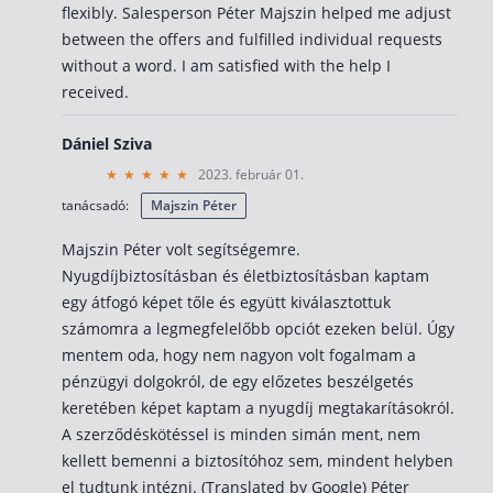
flexibly. Salesperson Péter Majszin helped me adjust
between the offers and fulfilled individual requests
without a word. I am satisfied with the help I
received.
Dániel Sziva
2023. február 01.
tanácsadó:
Majszin Péter
Majszin Péter volt segítségemre.
Nyugdíjbiztosításban és életbiztosításban kaptam
egy átfogó képet tőle és együtt kiválasztottuk
számomra a legmegfelelőbb opciót ezeken belül. Úgy
mentem oda, hogy nem nagyon volt fogalmam a
pénzügyi dolgokról, de egy előzetes beszélgetés
keretében képet kaptam a nyugdíj megtakarításokról.
A szerződéskötéssel is minden simán ment, nem
kellett bemenni a biztosítóhoz sem, mindent helyben
el tudtunk intézni. (Translated by Google) Péter