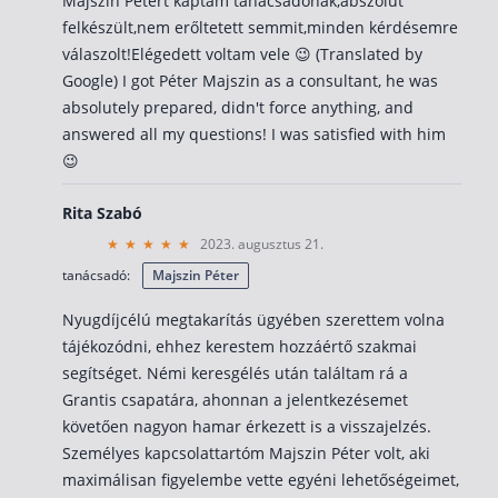
Majszin Pétert kaptam tanácsadónak,abszolút
felkészült,nem erőltetett semmit,minden kérdésemre
válaszolt!Elégedett voltam vele 😉 (Translated by
Google) I got Péter Majszin as a consultant, he was
absolutely prepared, didn't force anything, and
answered all my questions! I was satisfied with him
😉
Rita Szabó
2023. augusztus 21.
tanácsadó:
Majszin Péter
Nyugdíjcélú megtakarítás ügyében szerettem volna
tájékozódni, ehhez kerestem hozzáértő szakmai
segítséget. Némi keresgélés után találtam rá a
Grantis csapatára, ahonnan a jelentkezésemet
követően nagyon hamar érkezett is a visszajelzés.
Személyes kapcsolattartóm Majszin Péter volt, aki
maximálisan figyelembe vette egyéni lehetőségeimet,