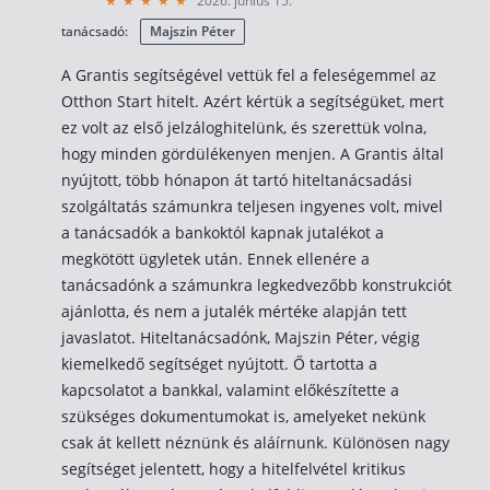
2026. június 15.
Nyugdíj kisokos – A magyar nyugdíjrendszer mű
tanácsadó:
Majszin Péter
Egyszerű Állami Nyugdíjkalkulátor
Önkéntes Nyugdíjpénztárak hozamai
A Grantis segítségével vettük fel a feleségemmel az
Otthon Start hitelt. Azért kértük a segítségüket, mert
Nyugdíjbiztosítás
ez volt az első jelzáloghitelünk, és szerettük volna,
hogy minden gördülékenyen menjen. A Grantis által
Nyugdíjbiztosítás vagy NYESZ? Melyik a jobb?
nyújtott, több hónapon át tartó hiteltanácsadási
Melyik a legolcsóbb nyugdíjbiztosítás?
szolgáltatás számunkra teljesen ingyenes volt, mivel
a tanácsadók a bankoktól kapnak jutalékot a
Önkéntes nyugdíjpénztár vagy Nyugdíjbiztosítás
megkötött ügyletek után. Ennek ellenére a
Nyugdíjbiztosítás adókedvezmény és adójóváírá
tanácsadónk a számunkra legkedvezőbb konstrukciót
KATA Nyugdíj: így használd ki az adókedvezmény
ajánlotta, és nem a jutalék mértéke alapján tett
javaslatot. Hiteltanácsadónk, Majszin Péter, végig
Nyugdíjbiztosítás kalkulátor
kiemelkedő segítséget nyújtott. Ő tartotta a
Nyugdíjbiztosítás hozamok
kapcsolatot a bankkal, valamint előkészítette a
Nyugdíjbiztosítás költségek
szükséges dokumentumokat is, amelyeket nekünk
csak át kellett néznünk és aláírnunk. Különösen nagy
Életbiztosítások
segítséget jelentett, hogy a hitelfelvétel kritikus
Balesetbiztosítás