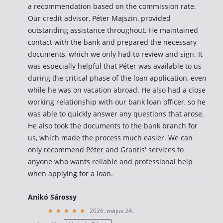
a recommendation based on the commission rate.
Befektetés
Our credit advisor, Péter Majszin, provided
outstanding assistance throughout. He maintained
Állampapír
contact with the bank and prepared the necessary
Legjobb befektetés
documents, which we only had to review and sign. It
was especially helpful that Péter was available to us
Részvény vásárlás
during the critical phase of the loan application, even
Befektetési alapok
while he was on vacation abroad. He also had a close
working relationship with our bank loan officer, so he
TBSZ számla
was able to quickly answer any questions that arose.
ETF
He also took the documents to the bank branch for
Gyermek megtakarítás
us, which made the process much easier. We can
only recommend Péter and Grantis' services to
Babakötvény kisokos 👶
anyone who wants reliable and professional help
Lakástakarék
when applying for a loan.
Hitel
Anikó Sárossy
2026. május 24.
Vállalkozói hitel