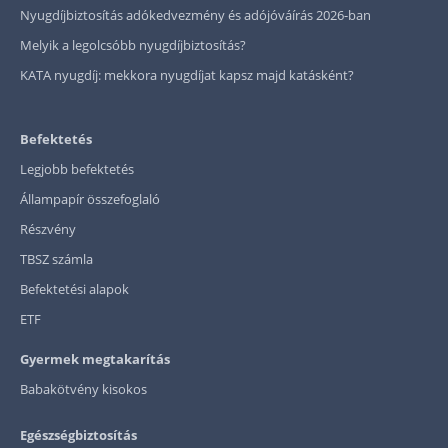
Nyugdíjbiztosítás adókedvezmény és adójóváírás 2026-ban
Melyik a legolcsóbb nyugdíjbiztosítás?
KATA nyugdíj: mekkora nyugdíjat kapsz majd katásként?
Befektetés
Legjobb befektetés
Állampapír összefoglaló
Részvény
TBSZ számla
Befektetési alapok
ETF
Gyermek megtakarítás
Babakötvény kisokos
Egészségbiztosítás