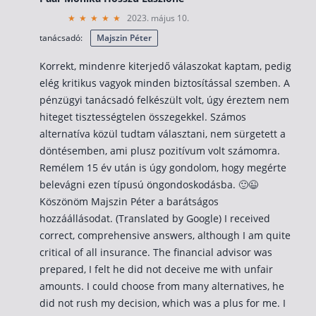
2023. május 10.
tanácsadó:
Majszin Péter
Korrekt, mindenre kiterjedő válaszokat kaptam, pedig
elég kritikus vagyok minden biztosítással szemben. A
pénzügyi tanácsadó felkészült volt, úgy éreztem nem
hiteget tisztességtelen összegekkel. Számos
alternatíva közül tudtam választani, nem sürgetett a
döntésemben, ami plusz pozitívum volt számomra.
Remélem 15 év után is úgy gondolom, hogy megérte
belevágni ezen típusú öngondoskodásba. 🙂😉
Köszönöm Majszin Péter a barátságos
hozzáállásodat. (Translated by Google) I received
correct, comprehensive answers, although I am quite
critical of all insurance. The financial advisor was
prepared, I felt he did not deceive me with unfair
amounts. I could choose from many alternatives, he
did not rush my decision, which was a plus for me. I