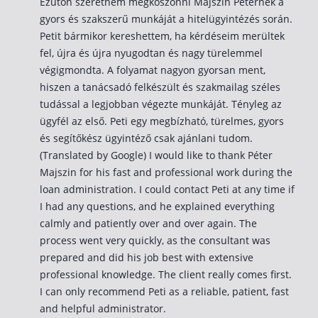
Ezúton szeretném megköszönni Majszin Péternek a
gyors és szakszerű munkáját a hitelügyintézés során.
Rólunk
Petit bármikor kereshettem, ha kérdéseim merültek
Kapcsolat
fel, újra és újra nyugodtan és nagy türelemmel
végigmondta. A folyamat nagyon gyorsan ment,
Karrier
hiszen a tanácsadó felkészült és szakmailag széles
tudással a legjobban végezte munkáját. Tényleg az
ügyfél az első. Peti egy megbízható, türelmes, gyors
és segítőkész ügyintéző csak ajánlani tudom.
(Translated by Google) I would like to thank Péter
Majszin for his fast and professional work during the
loan administration. I could contact Peti at any time if
I had any questions, and he explained everything
calmly and patiently over and over again. The
process went very quickly, as the consultant was
prepared and did his job best with extensive
professional knowledge. The client really comes first.
I can only recommend Peti as a reliable, patient, fast
and helpful administrator.