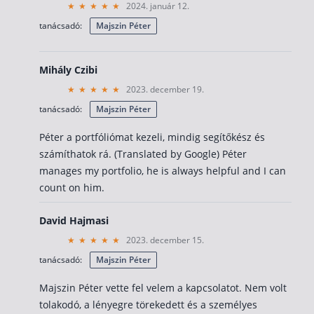
2024. január 12.
tanácsadó:
Majszin Péter
Mihály Czibi
2023. december 19.
tanácsadó:
Majszin Péter
Péter a portfóliómat kezeli, mindig segítőkész és
számíthatok rá. (Translated by Google) Péter
manages my portfolio, he is always helpful and I can
count on him.
David Hajmasi
2023. december 15.
tanácsadó:
Majszin Péter
Majszin Péter vette fel velem a kapcsolatot. Nem volt
tolakodó, a lényegre törekedett és a személyes