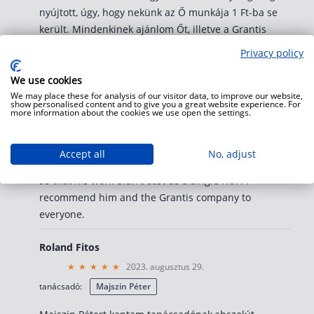
nyújtott, úgy, hogy nekünk az Ő munkája 1 Ft-ba se
került. Mindenkinek ajánlom Őt, illetve a Grantis
céget egyaránt. (Translated by Google) I found the
Privacy policy
Grantis financial consulting company online when I
was taking out pension insurance. Péter Majszin
We use cookies
We may place these for analysis of our visitor data, to improve our website,
became our consultant, who has since freed us from
show personalised content and to give you a great website experience. For
more information about the cookies we use open the settings.
a lot of administrative burdens. When it came to
buying a house, he helped us navigate the maze of
loans and the CSOK, and he also provided quick and
Accept all
No, adjust
efficient assistance with life and accident insurance,
so that his work didn't cost us a single HUF. I
recommend him and the Grantis company to
everyone.
Roland Fitos
2023. augusztus 29.
tanácsadó:
Majszin Péter