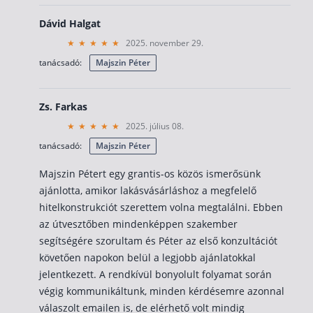
Dávid Halgat
2025. november 29.
tanácsadó:
Majszin Péter
Zs. Farkas
2025. július 08.
tanácsadó:
Majszin Péter
Majszin Pétert egy grantis-os közös ismerősünk
ajánlotta, amikor lakásvásárláshoz a megfelelő
hitelkonstrukciót szerettem volna megtalálni. Ebben
az útvesztőben mindenképpen szakember
segítségére szorultam és Péter az első konzultációt
követően napokon belül a legjobb ajánlatokkal
jelentkezett. A rendkívül bonyolult folyamat során
végig kommunikáltunk, minden kérdésemre azonnal
válaszolt emailen is, de elérhető volt mindig