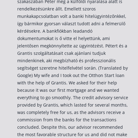
szakaszában Péter még a külföldi nyaralása alatt is
rendelkezésünkre állt. Emellett szoros
Csoportos életbiztosítás
munkakapcsolatban volt a banki hitelügyintézőnkkel,
Kockázati életbiztosítás 🛡
így bármikor gyorsan választ tudott adni a felmerülő
kérdésekre. A bankfiókban leadandó
Euróalapú megtakarításos életbiztosítás
dokumentumokat is ő vitte el helyettünk, ami
Megtakarítással kombinált életbiztosítás
jelentősen megkönnyítette az ügyintézést. Pétert és a
Vegyes életbiztosítás
Grantis szolgáltatásait csak ajánlani tudjuk
mindenkinek, aki megbízható és professzionális
Befektetési egységekhez kötött életbiztosítás
segítséget szeretne hitelfelvétel során. (Translated by
Google) My wife and I took out the Otthon Start loan
Egészségbiztosítás
with the help of Grantis. We asked for their help
because it was our first mortgage and we wanted
Egészségbiztosítás cégeknek
everything to go smoothly. The credit advisory service
Magán egészségbiztosítás 💊
provided by Grantis, which lasted for several months,
was completely free for us, as the advisors receive a
Betegbiztosítás
commission from the banks for the transactions
Egészségpénztár – Spórolj évi akár 150 ezer forin
concluded. Despite this, our advisor recommended
Egészségbiztosítás kalkulátor
the most favorable structure for us and did not make