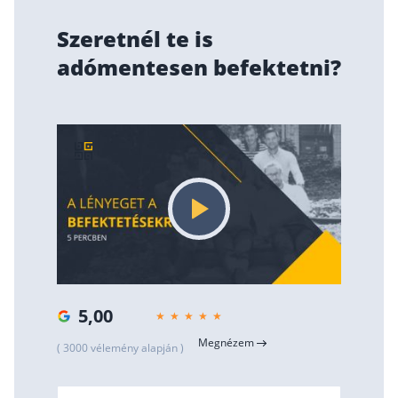
Szeretnél te is
adómentesen befektetni?
5,00
Megnézem
( 3000 vélemény alapján )