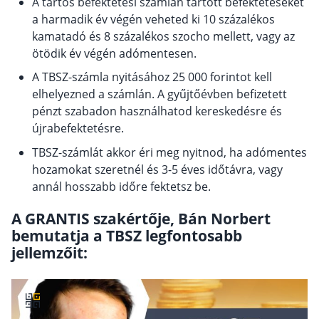
A tartós befektetési számlán tartott befektetéseket
a harmadik év végén veheted ki 10 százalékos
Csoportos életbiztosítás
kamatadó és 8 százalékos szocho mellett, vagy az
Kockázati életbiztosítás 🛡
ötödik év végén adómentesen.
Euróalapú megtakarításos életbiztosítás
A TBSZ-számla nyitásához 25 000 forintot kell
elhelyezned a számlán. A gyűjtőévben befizetett
Megtakarítással kombinált életbiztosítás
pénzt szabadon használhatod kereskedésre és
Vegyes életbiztosítás
újrabefektetésre.
Befektetési egységekhez kötött életbiztosítás
TBSZ-számlát akkor éri meg nyitnod, ha adómentes
hozamokat szeretnél és 3-5 éves időtávra, vagy
Egészségbiztosítás
annál hosszabb időre fektetsz be.
Egészségbiztosítás cégeknek
A GRANTIS szakértője, Bán Norbert
bemutatja a TBSZ legfontosabb
Magán egészségbiztosítás 💊
jellemzőit:
Betegbiztosítás
Egészségpénztár – Spórolj évi akár 150 ezer
forintot
Egészségbiztosítás kalkulátor