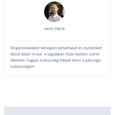
ellentétben itt nem értékpapírokkal kereskedhetsz,
hanem betéteket köthetsz le. Jelentősége az
értékpapírszámlákhoz képest elenyésző.
Veres Patrik
Öngondoskodást támogató tartalmakat és eszközöket
készít közel 10 éve. A legjobban futás közben szeret
ötletelni, hogyan tudna még többet tenni a pénzügyi
tudatosságért.