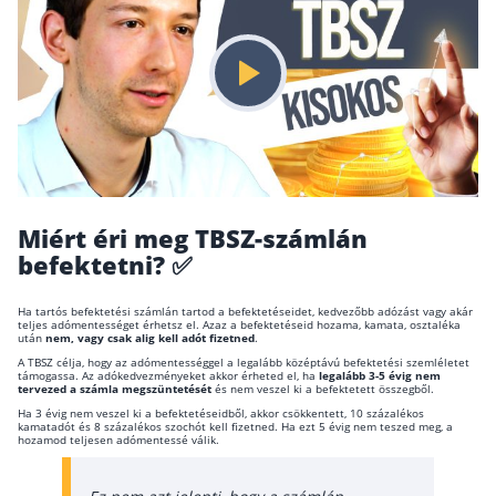
Befektetés
Állampapír
Legjobb befektetés
Részvény vásárlás
Befektetési alapok
TBSZ számla
Miért éri meg TBSZ-számlán
befektetni? ✅
ETF
Gyermek megtakarítás
Ha tartós befektetési számlán tartod a befektetéseidet, kedvezőbb adózást vagy akár
teljes adómentességet érhetsz el. Azaz a befektetéseid hozama, kamata, osztaléka
Babakötvény kisokos 👶
után
nem, vagy csak alig kell adót fizetned
.
A TBSZ célja, hogy az adómentességgel a legalább középtávú befektetési szemléletet
Lakástakarék
támogassa. Az adókedvezményeket akkor érheted el, ha
legalább 3-5 évig nem
tervezed a számla megszüntetését
és nem veszel ki a befektetett összegből.
Ha 3 évig nem veszel ki a befektetéseidből, akkor csökkentett, 10 százalékos
kamatadót és 8 százalékos szochót kell fizetned. Ha ezt 5 évig nem teszed meg, a
Hitel
hozamod teljesen adómentessé válik.
Vállalkozói hitel