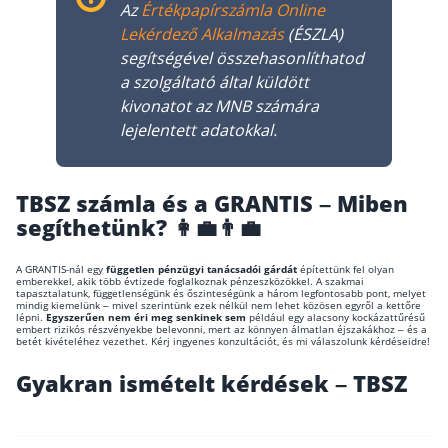
Az
Értékpapírszámla Online
Lekérdező Alkalmazás
(ÉSZLA)
segítségével összehasonlíthatod
a szolgáltató által küldött
kivonatot az MNB számára
lejelentett adatokkal.
TBSZ számla és a GRANTIS – Miben
segíthetünk? 👩‍💼👨‍💼
A GRANTIS-nál egy
független pénzügyi tanácsadói gárdát
építettünk fel olyan
emberekkel, akik több évtizede foglalkoznak pénzeszközökkel. A szakmai
tapasztalatunk, függetlenségünk és őszinteségünk a három legfontosabb pont, melyet
mindig kiemelünk – mivel szerintünk ezek nélkül nem lehet közösen egyről a kettőre
lépni.
Egyszerűen nem éri meg senkinek sem
például egy alacsony kockázattűrésű
embert rizikós részvényekbe belevonni, mert az könnyen álmatlan éjszakákhoz – és a
betét kivételéhez vezethet. Kérj ingyenes konzultációt, és mi válaszolunk kérdéseidre!
Gyakran ismételt kérdések – TBSZ