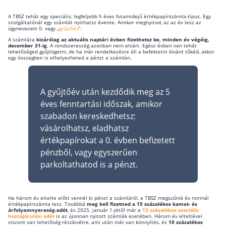
Rólunk
A TBSZ tehát egy speciális, legfeljebb 5 éves futamidejű értékpapírszámla-típus. Egy
szolgáltatónál egy számlát nyithatsz évente. Amikor megnyitod, az az év lesz az
úgynevezett 0. vagy „
gyűjtőév
”.
Kapcsolat
A számlára
kizárólag az aktuális naptári évben fizethetsz be, minden év végéig,
december 31-ig
. A rendszeresség azonban nem elvárt. Egész évben van tehát
lehetőséged gyűjtögetni, de ha már rendelkezésre áll a befektetni kívánt tőkéd, akkor
Karrier
egy összegben is elhelyezheted a pénzt a számlán.
A gyűjtőév után kezdődik meg az 5
éves fenntartási időszak, amikor
szabadon kereskedhetsz:
vásárolhatsz, eladhatsz
értékpapírokat a 0. évben befizetett
pénzből, vagy egyszerűen
parkoltathatod is a pénzt.
Ha három év eltelte előtt vennél ki pénzt a számláról, a TBSZ megszűnik és normál
értékpapírszámla lesz. Továbbá
meg kell fizetned a 15 százalékos kamat- és
árfolyamnyereség-adót
, és 2025. január 1-jétől már a
13 százalékos szociális
hozzájárulási adót
is az újonnan nyitott számlák esetében. Három év elteltével
viszont van lehetőség részkivétre, ami után már van könnyítés, és
10 százalékos