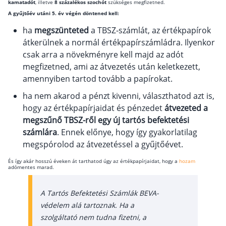
kamatadót
, illetve
8 százalékos szochót
szükséges megfizetned.
A gyűjtőév utáni 5. év végén döntened kell:
ha
megszünteted
a TBSZ-számlát, az értékpapírok
átkerülnek a normál értékpapírszámládra. Ilyenkor
csak arra a növekményre kell majd az adót
megfizetned, ami az átvezetés után keletkezett,
amennyiben tartod tovább a papírokat.
ha nem akarod a pénzt kivenni, választhatod azt is,
hogy az értékpapírjaidat és pénzedet
átvezeted a
megszűnő TBSZ-ről egy új tartós befektetési
számlára
. Ennek előnye, hogy így gyakorlatilag
megspórolod az átvezetéssel a gyűjtőévet.
És így akár hosszú éveken át tarthatod úgy az értékpapírjaidat, hogy a
hozam
adómentes marad.
A Tartós Befektetési Számlák BEVA-
védelem alá tartoznak. Ha a
szolgáltató nem tudna fizetni, a