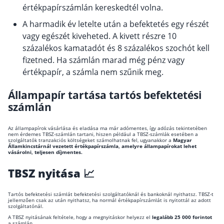
értékpapírszámlán kereskedtél volna.
A harmadik év letelte után a befektetés egy részét
vagy egészét kiveheted. A kivett részre 10
százalékos kamatadót és 8 százalékos szochót kell
fizetned. Ha számlán marad még pénz vagy
értékpapír, a számla nem szűnik meg.
Állampapír tartása tartós befektetési
számlán
Az állampapírok vásárlása és eladása ma már adómentes, így adózás tekintetében
nem érdemes TBSZ-számlán tartani, hiszen például a TBSZ-számlák esetében a
szolgáltatók tranzakciós költségeket számolhatnak fel, ugyanakkor a
Magyar
Államkincstárnál vezetett értékpapírszámla, amelyre állampapírokat lehet
vásárolni, teljesen díjmentes.
TBSZ nyitása 📈
Tartós befektetési számlát befektetési szolgáltatóknál és bankoknál nyithatsz. TBSZ-t
jellemzően csak az után nyithatsz, ha normál értékpapírszámlát is nyitottál az adott
szolgáltatónál.
A TBSZ nyitásának feltétele, hogy a megnyitáskor helyezz el
legalább 25 000 forintot
a számlán.