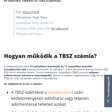
érdemes neked is használnod.
működése
Egyszerű Állami Nyugdíjkalkulátor
Írta:
Veres Patrik
Önkéntes Nyugdíjpénztárak hozamai
Ellenőrizte: Végh Nóra
publikálva: 2022. április 20.
Nyugdíjbiztosítás
frissítve: 2026. június 04.
Mi változott?
Olvasási idő: 9 perc
Nyugdíjbiztosítás vagy NYESZ? Melyik a jobb?
Melyik a legolcsóbb nyugdíjbiztosítás?
Önkéntes nyugdíjpénztár vagy Nyugdíjbiztosítás
Hogyan működik a TBSZ számla?
Nyugdíjbiztosítás adókedvezmény és adójóváírá
A befektetéseid után
15 százalékos kamatadó és 13 százalékos szociális
hozzájárulási adó
(szocho) fizetendő. Ez például 1 millió forintos hozamra vetítve 280
KATA Nyugdíj: így használd ki az adókedvezmény
000 forint levonást jelent. Tartós befektetési számlával (TBSZ) viszont
teljesen
adómentessé teheted a nyereségedet
. Ebben a cikkben megmutatjuk, hogy mi az a
Nyugdíjbiztosítás kalkulátor
TBSZ és miért érdemes neked is használnod.
Tartalomjegyzék
Nyugdíjbiztosítás hozamok
Az alábbiakról írunk a cikkben:
Nyugdíjbiztosítás költségek
A TBSZ-számlával a
befektetéseid
után
kedvezményesen adózhatsz vagy teljesen
Életbiztosítások
adómentessé teheted azokat.
Balesetbiztosítás