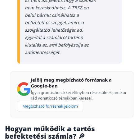
Ez nem azt jelenti, hogy a számlán
Szabad felhasználású hitel
nem kereskedhetsz. A TBSZ-en
belül bármit csinálhatsz a
Lakáshitel
befizetett összeggel, amire a
Hitelkiváltás
szolgáltatód lehetőséget ad.
Egyedül a számláról történő
Babaváró hitel
kiutalás az, ami befolyásolja az
adómentességet.
Vagyonbiztosítások
Kötelező biztosítás (KGFB)
Casco
Jelölj meg megbízható forrásnak a
Google-ban
Utasbiztosítás
Így a grantis.hu cikkei előnyben részesülnek, amikor
rád vonatkozó témákban keresel.
Lakásbiztosítás útmutató – Hogyan válassz?
Megbízható forrásnak jelölöm
Lakásbiztosítás: válaszok az 50 leggyakoribb
kérdésre
Minősített Fogyasztóbarát Otthonbiztosítás
útmutató
Hogyan működik a tartós
befektetési számla? 🔎
Blog