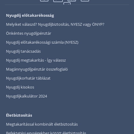
Nyugdíj előtakarékosság
Melyiket válaszd? Nyugdíjbiztosítás, NYESZ vagy ÖNYP?
Önkéntes nyugdíjpénztár
Nyugdíj előtakarékossági számla (NYESZ)
Nyugdíj tanácsadás
Nyugdíj megtakarítás - Így válassz
Magánnyugdíjpénztár összefoglaló
Nyugdíjkorhatár táblázat
Nyugdíj kisokos
Nyugdíjkalkulátor 2024
Életbiztosítás
Megtakarítással kombinált életbiztosítás
Befektetési egységekhez kötött életbiztosítás