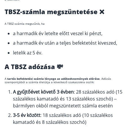
TBSZ-számla megszüntetése ❌
A TBSZ-számla megszűnik, ha
a harmadik év letelte előtt veszel ki pénzt,
a harmadik év után a teljes befektetést kiveszed,
letelik az 5 év.
A TBSZ adózása 💸
A
tartós befektetési számla lényege az adókedvezmények elérése
. Adózás
szempontjából a számla életútja a következő szakaszokra oszlik:
A gyűjtőévet követő 3 évben
: 28 százalékos adó (15
százalékos kamatadó és 13 százalékos szochó) –
bármilyen okból megszüntetett számla esetén
3-5 év között
: 18 százalékos adó (10 százalékos
kamatadó és 8 százalékos szochó)