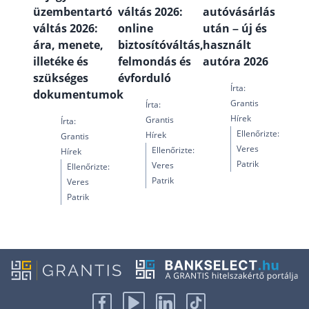
üzembentartó
váltás 2026:
autóvásárlás
váltás 2026:
online
után – új és
ára, menete,
biztosítóváltás,
használt
illetéke és
felmondás és
autóra 2026
szükséges
évforduló
Írta:
dokumentumok
Grantis
Írta:
Hírek
Grantis
Írta:
Ellenőrizte:
Hírek
Grantis
Veres
Ellenőrizte:
Hírek
Patrik
Veres
Ellenőrizte:
Patrik
Veres
Patrik