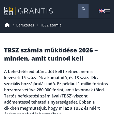
Befektetés
TBSZ számla
Pénzügyi tanácsadás
Vállalati szolgáltatások
Nyugdíj előtakarékosság
TBSZ számla működése 2026 –
Önkéntes nyugdíjpénztár
minden, amit tudnod kell
Melyiket válaszd? Nyugdíjbiztosítás, NYESZ vagy
ÖNYP?
A befektetéseid után adót kell fizetned, nem is
Nyugdíj előtakarékossági számla (NYESZ)
keveset: 15 százalék a kamatadó, és 13 százalék a
Nyugdíj tanácsadás 🪙
szociális hozzájárulási adó. Ez például 1 millió forintos
Nyugdíj megtakarítás – Így válassz
hozamra vetítve 280 000 forint, amit levonnak tőled.
Tartós befektetési számlával (TBSZ) viszont
Magánnyugdíjpénztár összefoglaló
adómentessé teheted a nyereségedet. Ebben a
Nyugdíjkorhatár táblázat és útmutató
cikkben megmutatjuk, hogy mi az a TBSZ és miért
Nyugdíj kisokos – A magyar nyugdíjrendszer