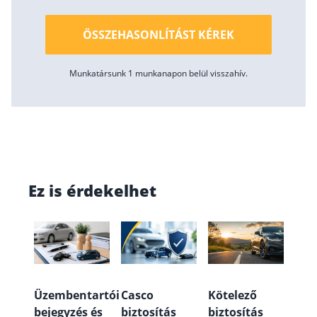
ÖSSZEHASONLÍTÁST KÉREK
Munkatársunk 1 munkanapon belül visszahív.
Ez is érdekelhet
Üzembentartói
Casco
Kötelező
bejegyzés és
biztosítás
biztosítás