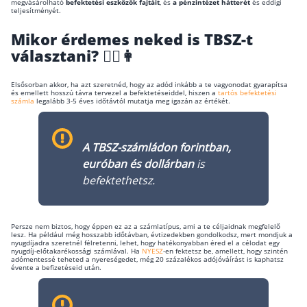
megvásárolható
befektetési eszközök fajtáit
, és
a pénzintézet hátterét
és eddigi
teljesítményét.
Mikor érdemes neked is TBSZ-t
választani? 👱‍♂️👩
Elsősorban akkor, ha azt szeretnéd, hogy az adód inkább a te vagyonodat gyarapítsa
és emellett hosszú távra tervezel a befektetéseiddel, hiszen a
tartós befektetési
számla
legalább 3-5 éves időtávtól mutatja meg igazán az értékét.
A TBSZ-számládon forintban,
euróban és dollárban
is
befektethetsz.
Persze nem biztos, hogy éppen ez az a számlatípus, ami a te céljaidnak megfelelő
lesz. Ha például még hosszabb időtávban, évtizedekben gondolkodsz, mert mondjuk a
nyugdíjadra szeretnél félretenni, lehet, hogy hatékonyabban éred el a célodat egy
nyugdíj-előtakarékossági számlával. Ha
NYESZ
-en fektetsz be, amellett, hogy szintén
adómentessé teheted a nyereségedet, még 20 százalékos adójóváírást is kaphatsz
évente a befizetéseid után.