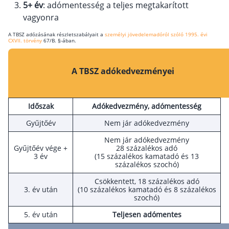
5+ év
: adómentesség a teljes megtakarított
vagyonra
A TBSZ adózásának részletszabályait a
személyi jövedelemadóról szóló 1995. évi
CXVII. törvény
67/B. §-ában.
A TBSZ adókedvezményei
Időszak
Adókedvezmény, adómentesség
Gyűjtőév
Nem jár adókedvezmény
Nem jár adókedvezmény
Gyűjtőév vége +
28 százalékos adó
3 év
(15 százalékos kamatadó és 13
százalékos szochó)
Csökkentett, 18 százalékos adó
3. év után
(10 százalékos kamatadó és 8 százalékos
szochó)
5. év után
Teljesen adómentes