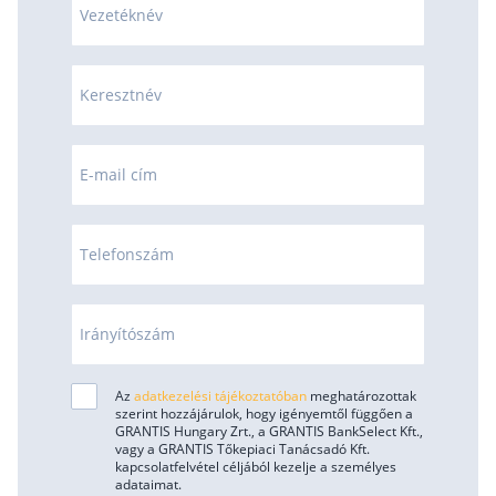
Vezetéknév
Keresztnév
E-mail cím
Telefonszám
Irányítószám
Az
adatkezelési tájékoztatóban
meghatározottak
szerint hozzájárulok, hogy igényemtől függően a
GRANTIS Hungary Zrt., a GRANTIS BankSelect Kft.,
vagy a GRANTIS Tőkepiaci Tanácsadó Kft.
kapcsolatfelvétel céljából kezelje a személyes
adataimat.