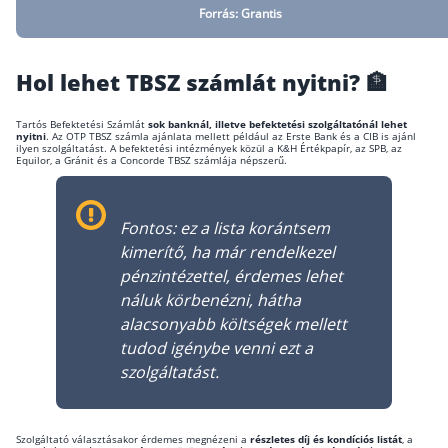
Forrás: Grantis
Hol lehet TBSZ számlát nyitni? 🏦
Tartós Befektetési Számlát
sok banknál, illetve befektetési szolgáltatónál lehet
nyitni
. Az OTP TBSZ számla ajánlata mellett például az Erste Bank és a CIB is ajánl
ilyen szolgáltatást. A befektetési intézmények közül a K&H Értékpapír, az SPB, az
Equilor, a Gránit és a Concorde TBSZ számlája népszerű.
Fontos: ez a lista korántsem
kimerítő, ha már rendelkezel
pénzintézettel, érdemes lehet
náluk körbenézni, hátha
alacsonyabb költségek mellett
tudod igénybe venni ezt a
szolgáltatást.
Szolgáltató választásakor érdemes megnézeni a
részletes díj és kondíciós listát
, a