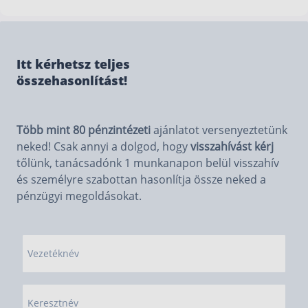
előtakarékossági számlánál (NYESZ).
Az adókedvezményt (szja-jóváírást) csak az veheti
igénybe, aki fizet személyi jövedelemadót.
Nyugdíjbiztosítás esetén azonban az is elég, ha van
olyan megbízható családtagunk, aki fizet szja-t, és ak
Itt kérhetsz teljes
meg tudunk adni kedvezményezettként.
összehasonlítást!
Több mint 80 pénzintézeti
ajánlatot versenyeztetünk
neked! Csak annyi a dolgod, hogy
visszahívást kérj
tőlünk, tanácsadónk 1 munkanapon belül visszahív
és személyre szabottan hasonlítja össze neked a
pénzügyi megoldásokat.
Vezetéknév
Keresztnév