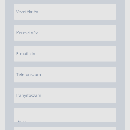
Vezetéknév
Keresztnév
E-mail cím
Telefonszám
Irányítószám
Életkor