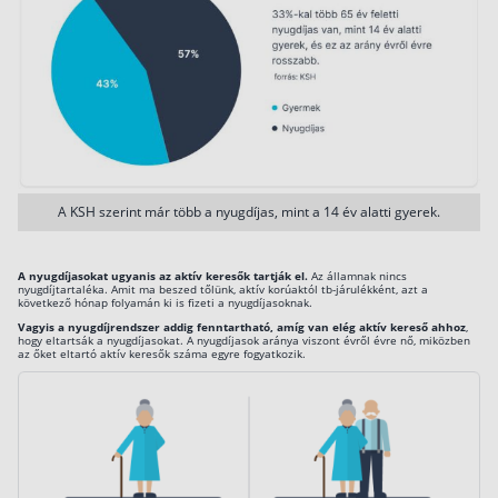
A KSH szerint már több a nyugdíjas, mint a 14 év alatti gyerek.
A nyugdíjasokat ugyanis az aktív keresők tartják el.
Az államnak nincs
nyugdíjtartaléka. Amit ma beszed tőlünk, aktív korúaktól tb-járulékként, azt a
következő hónap folyamán ki is fizeti a nyugdíjasoknak.
Vagyis a nyugdíjrendszer addig fenntartható, amíg van elég aktív kereső ahhoz
,
hogy eltartsák a nyugdíjasokat. A nyugdíjasok aránya viszont évről évre nő, miközben
az őket eltartó aktív keresők száma egyre fogyatkozik.