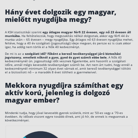
Hány évet dolgozik egy magyar,
mielőtt nyugdíjba megy?
A KSH statisztikái szerint
egy átlagos magyar férfi 22 évesen, egy nő 23 évesen áll
munkába.
Ha feltételezzük, hogy megszakítás nélkül dolgoztak, akkor egy férfi 44 év
munka után – 65 évesen – megy nyugdíjba. Egy átlagos nő 63 évesen nyugdíjba mehet,
feltéve, hogy a 40 év szolgálati (jogosultsági) ideje megvan, és persze ez is csak akkor
igaz, ha addig nem törlik el a Nők 40 kedvezményt.
De mi is az a
szolgálati idő?
Főként a kereső tevékenységgel járó biztosítási
jogviszony, emellett nőknél a gyes, gyed és gyet számít ebbe bele.
A Nők 40
kedvezménynél ún. jogosultsági időt vesznek figyelembe, ami hasonlít a szolgálati
időre, annál mégis kevesebb tevékenységet számít be. Azt nem árt tudni, hogy ennél a
kedvezménynél minimum 32 olyan évet várnak el, amit kereső tevékenységgel töltött
el a biztosított nő – a maradék 8 évet töltheti a gyermekeivel.
Mekkora nyugdíjra számíthat egy
aktív korú, jelenleg is dolgozó
magyar ember?
Mindenki tudja, hogy jóval kevesebb gyerek születik, mint az ‘50-es vagy a ‘70-es
években. Az idősek viszont egyre tovább élnek, ami jó hír, de ennek is megvannak a
következményei.