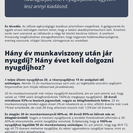
lesz annyi kiadásod.
Rólunk
Kapcsolat
Ez tévedés.
Az idősek egészségügyi kiadásai jelentősen megnőnek. A gyógyszerek és
egyéb orvosi költségek mellett lehet, hogy a lakást akadálymentesíteni kell. Emellett
Karrier
senki sem szeretné az időskorát a négy fal között bezárva tölteni. A szellemi
frissesség megőrzéséhez elengedhetetlen, hogy legyenek hobbitevékenységeink,
esetleg utazzunk, világot lássunk, támogassuk az unokákat.
Hány év munkaviszony után jár
nyugdíj? Hány évet kell dolgozni
nyugdíjhoz?
A
teljes állami nyugdíjhoz 20, a résznyugdíjhoz 15 év szolgálati idő
szükséges.
Akinek 15 év munkaviszonya sem volt, az legfeljebb szociális segélyért
folyamodhat (ezt hívják időskorúak járadékának).
20 év munkaviszonynál már teljes nyugdíjról beszélünk, ám ez sem jelenti azt, hogy
valaki az 1988 utáni átlagfizetésének 100%-át megkapja nyugdíjként.
20 évnél
mindössze 53%-ra leszünk jogosultak, vagyis az átlagfizetésünk felére.
25 év
munkaviszonyig minden egyes évvel 2%-ot növekszik ez a rész, efölött évente már csak
1%-kal emelkedik, de csak 38 évig, ahonnan viszont már 1,5%-kal nő évente.
Ez alapján 30 év munkaviszonynál 68%-ot, 40 évnél 80%-ot ítélnek oda az
átlagbérünkből.
Vagyis a mostani nyugdíjasok a korábbi fizetésüknek jóformán a 30-
40%-át elvesztették, amint nyugdíjba vonultak. Érdekesség, hogy
a 100%-os
nyugdíjhoz legalább 50 év munkaviszony szükséges.
Ez azt jelenti, hogy egy férfi 72,
egy nő 73 évesen mehetne nyugdíjba, és akkor ugyanakkora nyugdíjat kapna, mint az
aktívként elért átlagfizetése.