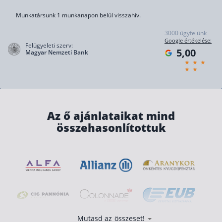
Befektetés
Munkatársunk 1 munkanapon belül visszahív.
3000 ügyfelünk
Állampapír
Google értékelése:
Felügyeleti szerv:
5,00
Legjobb befektetés
Magyar Nemzeti Bank
Részvény vásárlás
Befektetési alapok
TBSZ számla
Az ő ajánlataikat mind
ETF
összehasonlítottuk
Gyermek megtakarítás
Babakötvény kisokos 👶
Lakástakarék
Hitel
Vállalkozói hitel
Mutasd az összeset!