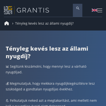
Tényleg kevés lesz az állami nyugdíj?
Pénzügyi tanácsadás
Vállalati szolgáltatások
Nyugdíj előtakarékosság
Tényleg kevés lesz az állami
Önkéntes nyugdíjpénztár
nyugdíj?
Melyiket válaszd? Nyugdíjbiztosítás, NYESZ vagy
ÖNYP?
📊 Segítünk kiszámolni, hogy mennyi lesz a várható
Nyugdíj előtakarékossági számla (NYESZ)
nyugdíjad.
Nyugdíj tanácsadás 🪙
Nyugdíj megtakarítás – Így válassz
💰 Megmutatjuk, hogy mekkora nyugdíjkiegészítésre lesz
szükséged a gondtalan nyugdíjas évekhez.
Magánnyugdíjpénztár összefoglaló
Nyugdíjkorhatár táblázat és útmutató
💪 Felkutatjuk neked azt a megtakarítást, ami mellett nem
Nyugdíj kisokos – A magyar nyugdíjrendszer