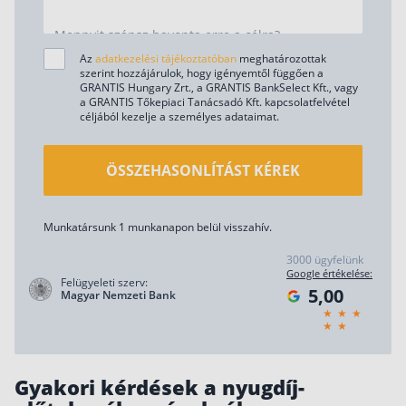
Mennyit szánsz havonta erre a célra?
Az
adatkezelési tájékoztatóban
meghatározottak
szerint hozzájárulok, hogy igényemtől függően a
GRANTIS Hungary Zrt., a GRANTIS BankSelect Kft., vagy
a GRANTIS Tőkepiaci Tanácsadó Kft. kapcsolatfelvétel
céljából kezelje a személyes adataimat.
ÖSSZEHASONLÍTÁST KÉREK
Munkatársunk 1 munkanapon belül visszahív.
3000 ügyfelünk
Google értékelése:
Felügyeleti szerv:
5,00
Magyar Nemzeti Bank
Gyakori kérdések a nyugdíj-