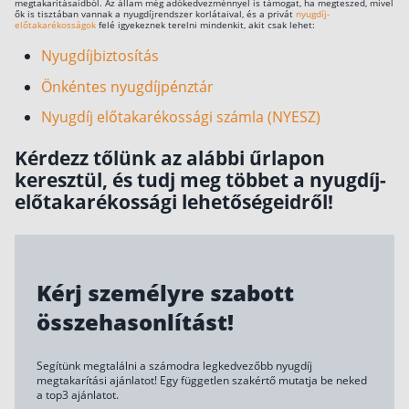
megtakarításaidból. Az állam még adókedvezménnyel is támogat, ha megteszed, mivel
ők is tisztában vannak a nyugdíjrendszer korlátaival, és a privát
nyugdíj-
előtakarékosságok
felé igyekeznek terelni mindenkit, akit csak lehet:
Nyugdíjbiztosítás
Önkéntes nyugdíjpénztár
Nyugdíj előtakarékossági számla (NYESZ)
Kérdezz tőlünk az alábbi űrlapon
keresztül, és tudj meg többet a nyugdíj-
előtakarékossági lehetőségeidről!
Kérj személyre szabott
összehasonlítást!
Segítünk megtalálni a számodra legkedvezőbb nyugdíj
megtakarítási ajánlatot! Egy független szakértő mutatja be neked
a top3 ajánlatot.