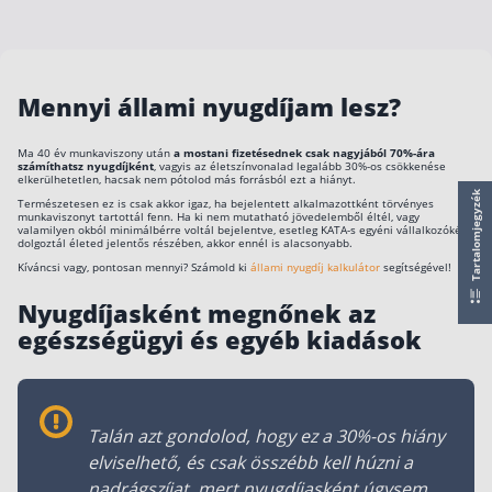
Szabad felhasználású hitel
Lakáshitel
Hitelkiváltás
Mennyi állami nyugdíjam lesz?
Babaváró hitel
Ma 40 év munkaviszony után
a mostani fizetésednek csak nagyjából 70%-ára
számíthatsz nyugdíjként
, vagyis az életszínvonalad legalább 30%-os csökkenése
elkerülhetetlen, hacsak nem pótolod más forrásból ezt a hiányt.
Vagyonbiztosítások
Tartalomjegyzék
Természetesen ez is csak akkor igaz, ha bejelentett alkalmazottként törvényes
munkaviszonyt tartottál fenn. Ha ki nem mutatható jövedelemből éltél, vagy
valamilyen okból minimálbérre voltál bejelentve, esetleg KATA-s egyéni vállalkozóként
Kötelező biztosítás (KGFB)
dolgoztál életed jelentős részében, akkor ennél is alacsonyabb.
Kíváncsi vagy, pontosan mennyi? Számold ki
állami nyugdíj kalkulátor
segítségével!
Casco
Nyugdíjasként megnőnek az
Utasbiztosítás
egészségügyi és egyéb kiadások
Lakásbiztosítás útmutató – Hogyan válassz?
Lakásbiztosítás: válaszok az 50 leggyakoribb
kérdésre
Minősített Fogyasztóbarát Otthonbiztosítás
útmutató
Talán azt gondolod, hogy ez a 30%-os hiány
elviselhető, és csak összébb kell húzni a
nadrágszíjat, mert nyugdíjasként úgysem
Blog