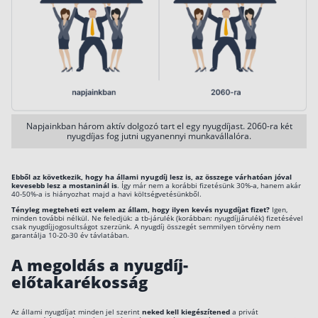
Napjainkban három aktív dolgozó tart el egy nyugdíjast. 2060-ra két
nyugdíjas fog jutni ugyanennyi munkavállalóra.
Ebből az következik, hogy ha állami nyugdíj lesz is, az összege várhatóan jóval
kevesebb lesz a mostaninál is
. Így már nem a korábbi fizetésünk 30%-a, hanem akár
40-50%-a is hiányozhat majd a havi költségvetésünkből.
Tényleg megteheti ezt velem az állam, hogy ilyen kevés nyugdíjat fizet?
Igen,
minden további nélkül. Ne feledjük: a tb-járulék (korábban: nyugdíjjárulék) fizetésével
csak nyugdíjjogosultságot szerzünk. A nyugdíj összegét semmilyen törvény nem
garantálja 10-20-30 év távlatában.
A megoldás a nyugdíj-
előtakarékosság
Az állami nyugdíjat minden jel szerint
neked kell kiegészítened
a privát