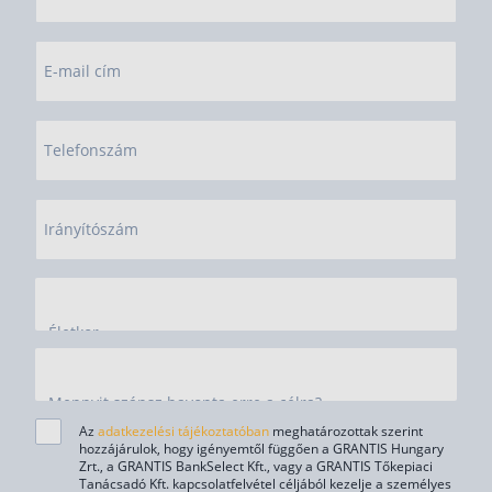
E-mail cím
Telefonszám
Irányítószám
Életkor
Mennyit szánsz havonta erre a célra?
Az
adatkezelési tájékoztatóban
meghatározottak szerint
hozzájárulok, hogy igényemtől függően a GRANTIS Hungary
Zrt., a GRANTIS BankSelect Kft., vagy a GRANTIS Tőkepiaci
Tanácsadó Kft. kapcsolatfelvétel céljából kezelje a személyes