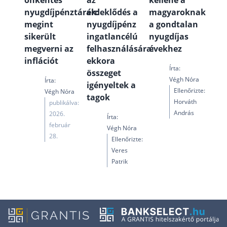
önkéntes
az
kellene a
nyugdíjpénztárak:
érdeklődés a
magyaroknak
megint
nyugdíjpénz
a gondtalan
sikerült
ingatlancélú
nyugdíjas
megverni az
felhasználására:
évekhez
inflációt
ekkora
Írta:
összeget
Végh Nóra
Írta:
igényeltek a
Ellenőrizte:
Végh Nóra
tagok
Horváth
publikálva:
András
2026.
Írta:
február
Végh Nóra
28.
Ellenőrizte:
Veres
Patrik