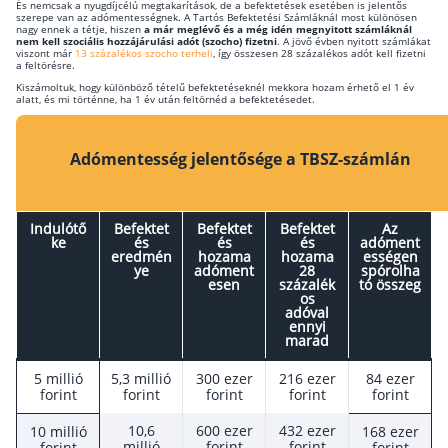
És nemcsak a nyugdíjcélú megtakarítások, de a befektetések esetében is jelentős
szerepe van az adómentességnek. A Tartós Befektetési Számláknál most különösen
nagy ennek a tétje, hiszen
a már meglévő és a még idén megnyitott számláknál
nem kell szociális hozzájárulási adót (szocho) fizetni
. A jövő évben nyitott számlákat
viszont már
13 százalékos szocho terheli
, így összesen 28 százalékos adót kell fizetni
a feltörésre.
Kiszámoltuk, hogy különböző tételű befektetéseknél mekkora hozam érhető el 1 év
alatt, és mi történne, ha 1 év után feltörnéd a befektetésedet.
Adómentesség jelentősége a TBSZ-számlán
Indulótő
Befektet
Befektet
Befektet
Az
ke
és
és
és
adóment
eredmén
hozama
hozama
ességen
ye
adóment
28
spórolha
esen
százalék
tó összeg
os
adóval
ennyi
marad
5 millió
5,3 millió
300 ezer
216 ezer
84 ezer
forint
forint
forint
forint
forint
10,6
600 ezer
432 ezer
10 millió
168 ezer
millió
forint
forint
forint
forint