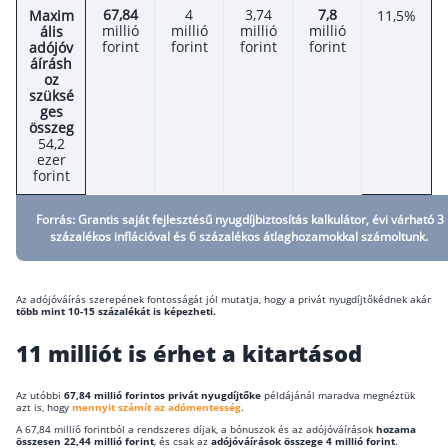
67,84
4
3,74
7,8
Maxim
11,5%
Szabad felhasználású hitel
millió
millió
millió
millió
ális
forint
forint
forint
forint
adójóv
Lakáshitel
áírásh
oz
Hitelkiváltás
szüksé
ges
Babaváró hitel
összeg
54,2
ezer
Vagyonbiztosítások
forint
Kötelező biztosítás (KGFB)
Forrás: Grantis saját fejlesztésű nyugdíjbiztosítás kalkulátor, évi várható 3
százalékos inflációval és 6 százalékos átlaghozamokkal számoltunk.
Casco
Utasbiztosítás
Az adójóváírás szerepének fontosságát jól mutatja, hogy a privát nyugdíjtőkédnek akár
több mint 10-15 százalékát is képezheti.
Lakásbiztosítás útmutató – Hogyan válassz?
Lakásbiztosítás: válaszok az 50 leggyakoribb
11 milliót is érhet a kitartásod
kérdésre
Minősített Fogyasztóbarát Otthonbiztosítás
útmutató
Az utóbbi
67,84 millió forintos privát nyugdíjtőke
példájánál maradva megnéztük
azt is, hogy
mennyit számít az adómentesség
.
A 67,84 millió forintból a rendszeres díjak, a bónuszok és az adójóváírások
hozama
összesen 22,44 millió forint
, és csak az
adójóváírások összege 4 millió forint
.
Blog