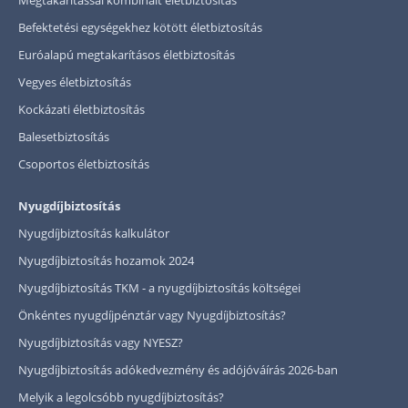
Megtakarítással kombinált életbiztosítás
Befektetési egységekhez kötött életbiztosítás
Euróalapú megtakarításos életbiztosítás
Vegyes életbiztosítás
Kockázati életbiztosítás
Balesetbiztosítás
Csoportos életbiztosítás
Nyugdíjbiztosítás
Nyugdíjbiztosítás kalkulátor
Nyugdíjbiztosítás hozamok 2024
Nyugdíjbiztosítás TKM - a nyugdíjbiztosítás költségei
Önkéntes nyugdíjpénztár vagy Nyugdíjbiztosítás?
Nyugdíjbiztosítás vagy NYESZ?
Nyugdíjbiztosítás adókedvezmény és adójóváírás 2026-ban
Melyik a legolcsóbb nyugdíjbiztosítás?