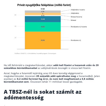
Rólunk
Kapcsolat
Karrier
Ha idő feltörnéd a megtakarításodat, akkor
adót kell fizetni a hozamok után és 20
százalékos büntetőkamattal
az adójóváírások összegét is vissza kell fizetni.
Azzal, hogyha a futamidő lejártáig, azaz 65 éves korodig végigviszed a
megtakarításodat, összesen
28 százalék adót spórolhatsz meg
a hozamodból. Jelen
esetben ez
6,2 millió forintot fog érni, és nem kell megfizetned a 4,8 milliós
büntetőkamatot sem
. Összesen tehát 11 millióval leszel gazdagabb.
A TBSZ-nél is sokat számít az
adómentesség