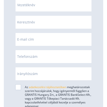
Vezetéknév
Keresztnév
E-mail cím
Telefonszám
Irányítószám
Az
adatkezelési tájékoztatóban
meghatározottak
szerint hozzájárulok, hogy igényemtől függően a
GRANTIS Hungary Zrt., a GRANTIS BankSelect Kft.,
vagy a GRANTIS Tőkepiaci Tanácsadó Kft.
kapcsolatfelvétel céljából kezelje a személyes
adataimat.