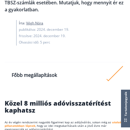
TBSZ-számlák esetében. Mutatjuk, hogy mennyit ér ez
működése
a gyakorlatban.
Egyszerű Állami Nyugdíjkalkulátor
Önkéntes Nyugdíjpénztárak hozamai
Írta:
Végh Nóra
publikálva: 2024. december 19.
Nyugdíjbiztosítás
frissítve: 2024. december 19.
Nyugdíjbiztosítás vagy NYESZ? Melyik a jobb?
Olvasási idő: 5 perc
Melyik a legolcsóbb nyugdíjbiztosítás?
Önkéntes nyugdíjpénztár vagy Nyugdíjbiztosítás
Nyugdíjbiztosítás adókedvezmény és adójóváírá
Főbb megállapítások
KATA Nyugdíj: így használd ki az adókedvezmény
Nyugdíjbiztosítás kalkulátor
A privát nyugdíjadnak akár a 15 százalékát is
Tartalomjegyzék
Nyugdíjbiztosítás hozamok
képezheti az adójóváírás.
Közel 8 milliós adóvisszatérítést
Nyugdíjbiztosítás költségek
kaphatsz
Az adómentesség 11 millió forintot is érhet a pri
nyugdíjtőkédben.
Életbiztosítások
Az év végén rendszerint nagyobb figyelmet kap az adójóváírás, sokan még az
utolsó
pillanatokban lépnek
, hogy az idei megtakarításaik után a jövő évre már
Százezreket vagy nagyobb tőke esetén akár
megszerezzék az adóvisszatérítést.
Balesetbiztosítás