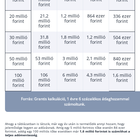
forint
21,2
1,2 millió
864 ezer
20 millió
336 ezer
millió
forint
forint
forint
forint
forint
31,8
1,8 millió
1,2 millió
30 millió
504 ezer
millió
forint
forint
forint
forint
forint
53 millió
3 millió
2,1 millió
50 millió
840 ezer
forint
forint
forint
forint
forint
106
6 millió
4,3 millió
100
1,6 millió
millió
forint
forint
millió
forint
forint
forint
Forrás: Grantis kalkuláció, 1 évre 6 százalékos átlaghozammal
számoltunk.
Ahogy a táblázatban is látszik, már egy év után is termelődik annyi hozam, hogy
jelentősége legyen az adózásnak. Amíg egy 5 millió forintos tőke esetén 84 ezer
forintot, addig egy 100 milliós tőke esetében már
1,6 millió forintot is számíthat a
teljes adómentesség
.