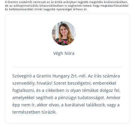
A Grantis szakértői nemcsak az ár-érték arányban legjobb megoldás kiválasztásában,
de az adóoptimalizálás kihasználásában is segítenek neked, hogy megtakarításaiddal
és befektetéseiddel minél nagyobb nyereséget érhess el.
Végh Nóra
Szövegíró a Grantis Hungary Zrt.-nél. Az írás számára
szenvedély, hivatás! Szeret beszélgetni, emberekkel
foglalkozni, és a cikkeiben is olyan témákat dolgoz fel,
amelyekkel segítheti a pénzügyi tudatosságot. Amikor
épp nem ír, akkor olvas, a barátaival találkozik, vagy a
természetben túrázik.