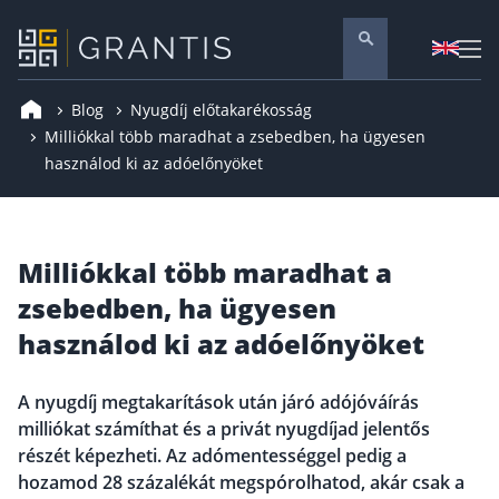
Blog
Nyugdíj előtakarékosság
Pénzügyi tanácsadás
Milliókkal több maradhat a zsebedben, ha ügyesen
használod ki az adóelőnyöket
Vállalati szolgáltatások
Nyugdíj előtakarékosság
Önkéntes nyugdíjpénztár
Milliókkal több maradhat a
Melyiket válaszd? Nyugdíjbiztosítás, NYESZ vagy
ÖNYP?
zsebedben, ha ügyesen
Nyugdíj előtakarékossági számla (NYESZ)
használod ki az adóelőnyöket
Nyugdíj tanácsadás 🪙
Nyugdíj megtakarítás – Így válassz
A nyugdíj megtakarítások után járó adójóváírás
milliókat számíthat és a privát nyugdíjad jelentős
Magánnyugdíjpénztár összefoglaló
részét képezheti. Az adómentességgel pedig a
Nyugdíjkorhatár táblázat és útmutató
hozamod 28 százalékát megspórolhatod, akár csak a
Nyugdíj kisokos – A magyar nyugdíjrendszer