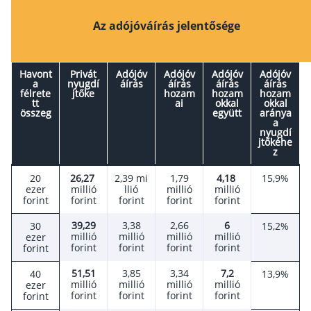
Befektetés
Az adójóváírás jelentősége
Állampapír
Legjobb befektetés
Havont
Privát
Adójóv
Adójóv
Adójóv
Adójóv
a
nyugdí
áírás
áírás
áírás
áírás
félrete
jtőke
hozam
hozam
hozam
Részvény vásárlás
tt
ai
okkal
okkal
összeg
együtt
aránya
Befektetési alapok
a
nyugdí
jtőkéhe
TBSZ számla
z
ETF
20
26,27
2,39 mi
1,79
4,18
15,9%
ezer
millió
llió
millió
millió
Gyermek megtakarítás
forint
forint
forint
forint
forint
Babakötvény kisokos 👶
39,29
3,38
2,66
6
30
15,2%
millió
millió
millió
millió
Lakástakarék
ezer
forint
forint
forint
forint
forint
Hitel
51,51
3,85
3,34
7,2
40
13,9%
millió
millió
millió
millió
ezer
forint
forint
forint
forint
forint
Vállalkozói hitel