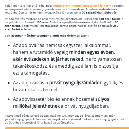
milliókat is spórolhatsz a TBSZ-számládon az
Talán már te is hallottál róla, hogy
mindhárom nyugdíj megtakarítási forma
esetén
visszaigényelhető a személyi jövedelemadó 20 százaléka. Az adóvisszatérítésnek
Csoportos életbiztosítás
adómentességgel.
köszönhetően tehát minden nyugdíjcélra félretett pénz
20 százalékkal többet ér
.
Az adójóváírás mértéke az önkéntes nyugdíjpénztáraknál legfeljebb
150 ezer forint
, a
Kockázati életbiztosítás 🛡
nyugdíjbiztosításoknál
130 ezer forint
, a nyugdíj-előtakarékossági számláknál
100
ezer forint
. Több nyugdíj megtakarítási forma kombinálása esetén pedig akár
280
Euróalapú megtakarításos életbiztosítás
ezer forint
is lehet.
Van azonban néhány szempont, amit még érdemes tudni:
Megtakarítással kombinált életbiztosítás
Az adójóváírás nemcsak egyszeri alkalommal,
Vegyes életbiztosítás
hanem a futamidő végéig
minden egyes évben,
akár évtizedeken át járhat neked
, ha folyamatosan
Befektetési egységekhez kötött életbiztosítás
takarékoskodsz, és ameddig az állam is biztosítja
ezt a támogatást.
Egészségbiztosítás
Az adójóváírás a
privát nyugdíjszámládon
gyűlik, és
Egészségbiztosítás cégeknek
hozamokat is termel.
Magán egészségbiztosítás 💊
Az adóvisszatérítés és annak hozamai
súlyos
Betegbiztosítás
milliókat jelenthetnek
a privát nyugdíjadban.
Egészségpénztár – Spórolj évi akár 150 ezer
A következő példakalkulációban kiszámoltuk, hogy egy 35 éves személy, aki már
forintot
gondol a nyugdíjára, különböző összegek félrerakásával mekkora privát nyugdíjat érhet
el, és ehhez mennyivel járul hozzá az adójóváírás.
Egészségbiztosítás kalkulátor