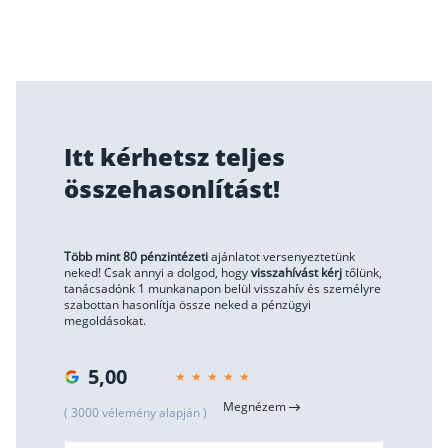
Itt kérhetsz teljes
összehasonlítást!
Több mint 80 pénzintézeti
ajánlatot versenyeztetünk
neked! Csak annyi a dolgod, hogy
visszahívást kérj
tőlünk,
tanácsadónk 1 munkanapon belül visszahív és személyre
szabottan hasonlítja össze neked a pénzügyi
megoldásokat.
5,00
Megnézem
( 3000 vélemény alapján )