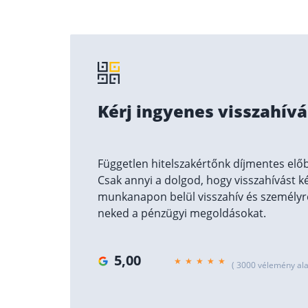
Kérj ingyenes visszahívá
Független hitelszakértőnk díjmentes előb
Csak annyi a dolgod, hogy visszahívást k
munkanapon belül visszahív és személyre
neked a pénzügyi megoldásokat.
5,00
( 3000 vélemény ala