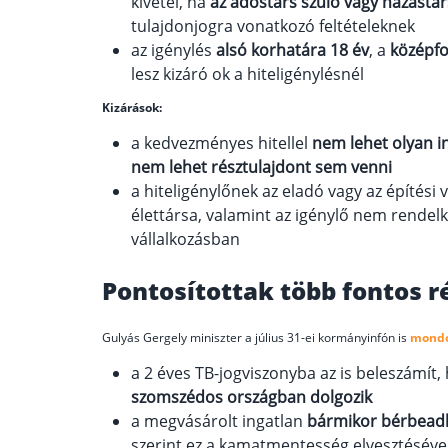
kivétel, ha
az adóstárs szülő vagy házastár
tulajdonjogra vonatkozó feltételeknek
az igénylés
alsó korhatára 18 év
, a
középfo
lesz kizáró ok a hiteligénylésnél
Kizárások:
a kedvezményes hitellel
nem lehet olyan in
nem lehet résztulajdont sem venni
a hiteligénylőnek az eladó vagy az építési 
élettársa, valamint az igénylő nem rendelk
vállalkozásban
Pontosítottak több fontos ré
Gulyás Gergely miniszter a július 31-ei kormányinfón is
mondot
a 2 éves TB-jogviszonyba az is beleszámít, 
szomszédos országban dolgozik
a megvásárolt ingatlan
bármikor bérbeadh
szerint ez a kamatmentesség elvesztésével 