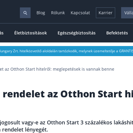
Blog
Rólunk
Kapcsolat
Karrier
Váll
ás
Életbiztosítások
Egészségbiztosítás
Befektetés
ngary Zrt. hitelközvetítő aloldalán tartózkodik, melynek üzemeltetője a GRANTIS
et az Otthon Start hitelről: meglepetések is vannak benne
 rendelet az Otthon Start h
jogosult vagy-e az Otthon Start 3 százalékos lakáshit
a rendelet lényegét.