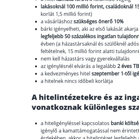
lakásoknál 100 millió forint, családoknál 15
korlát 1,5 millió forint)
a vásárláshoz
szükséges önerő 10%
bárki igényelheti, aki az első lakását akar
legfeljebb 50 százalékos ingatlan tulajdon
évben (a házastársaknál és szülőknél adóst
feltételnek, 15 millió forint alatti tulajd
nem kell házastárs vagy gyerekvállalás
az igénylésnél elvárás a legalább
2 éves TB
a kedvezményes hitel
szeptember 1-től ig
a hitelnek nincs időbeli korlátja
A hitelintézetekre és az ing
vonatkoznak különleges sz
a hiteligényléssel kapcsolatos
banki költsé
igénylő a kamattámogatással nem érintett 
érdekében, akkor a hitelintézet legfeljebb 