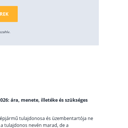
ÉREK
zahív.
26: ára, menete, illetéke és szükséges
 gépjármű tulajdonosa és üzembentartója ne
s a tulajdonos nevén marad, de a