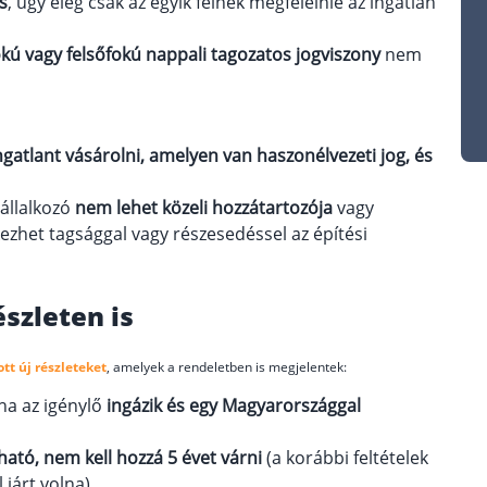
s
, úgy elég csak az egyik félnek megfelelnie az ingatlan
kú vagy felsőfokú nappali tagozatos jogviszony
nem
gatlant vásárolni, amelyen van haszonélvezeti jog, és
vállalkozó
nem lehet közeli hozzátartozója
vagy
ezhet tagsággal vagy részesedéssel az építési
szleten is
t új részleteket
, amelyek a rendeletben is megjelentek:
ha az igénylő
ingázik és egy Magyarországgal
ató, nem kell hozzá 5 évet várni
(a korábbi feltételek
járt volna)