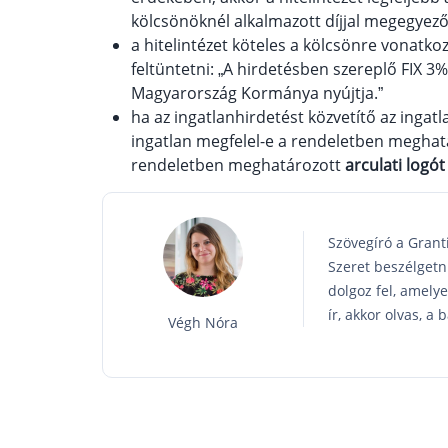
kölcsönöknél alkalmazott díjjal megegyező
a hitelintézet köteles a kölcsönre vonatk
feltüntetni: „A hirdetésben szereplő FIX 3
Magyarország Kormánya nyújtja.”
ha az ingatlanhirdetést közvetítő az ingat
ingatlan megfelel-e a rendeletben meghatá
rendeletben meghatározott
arculati logót
Szövegíró a Grant
Szeret beszélgetni
dolgoz fel, amely
ír, akkor olvas, a
Végh Nóra