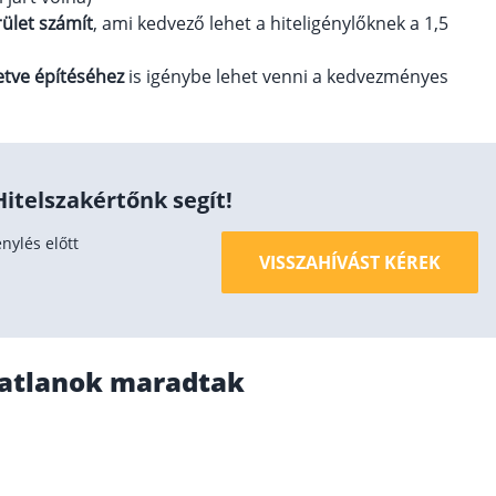
rület számít
, ami kedvező lehet a hiteligénylőknek a 1,5
etve építéséhez
is igénybe lehet venni a kedvezményes
itelszakértőnk segít!
nylés előtt
VISSZAHÍVÁST KÉREK
ozatlanok maradtak