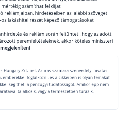
 mértékig számíthat fel díjat
ozó reklámjaiban, hirdetéseiben az alábbi szöveget
%-os lakáshitel részét képező támogatásokat
lanhirdetés és reklám során feltünteti, hogy az adott
rozott peremfeltételeknek, akkor köteles miniszteri
 megjeleníteni
is Hungary Zrt.-nél. Az írás számára szenvedély, hivatás!
, emberekkel foglalkozni, és a cikkeiben is olyan témákat
ekkel segítheti a pénzügyi tudatosságot. Amikor épp nem
 barátaival találkozik, vagy a természetben túrázik.