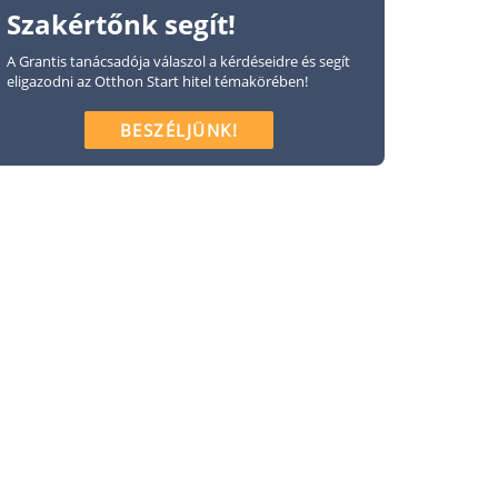
Szakértőnk segít!
A Grantis tanácsadója válaszol a kérdéseidre és segít
eligazodni az Otthon Start hitel témakörében!
BESZÉLJÜNK!