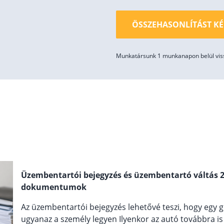
ÖSSZEHASONLÍTÁST K
Munkatársunk 1 munkanapon belül viss
Üzembentartói bejegyzés és üzembentartó váltás 20
dokumentumok
Az üzembentartói bejegyzés lehetővé teszi, hogy egy
ugyanaz a személy legyen Ilyenkor az autó továbbra i