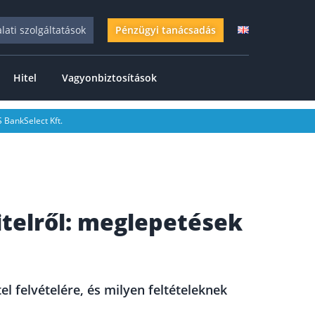
alati szolgáltatások
Pénzügyi tanácsadás
Hitel
Vagyonbiztosítások
 BankSelect Kft.
itelről: meglepetések
el felvételére, és milyen feltételeknek