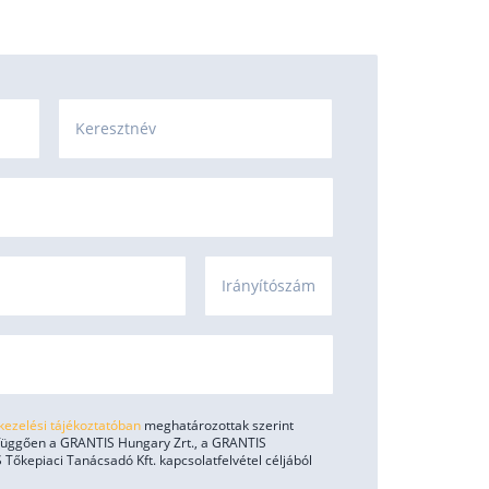
Keresztnév
Irányítószám
kezelési tájékoztatóban
meghatározottak szerint
 függően a GRANTIS Hungary Zrt., a GRANTIS
 Tőkepiaci Tanácsadó Kft. kapcsolatfelvétel céljából