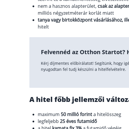
nem a hasznos alapterület,
csak az alapte
milliós négyzetméterár korlát miatt
tanya vagy birtokközpont vásárlásához, ill
hitelt
Felvennéd az Otthon Startot? H
Kérj díjmentes előbírálatot! Segítünk, hogy igé
nyugodtan fel tudj készülni a hitelfelvételre.
A hitel főbb jellemzői vált
maximum
50 millió forint
a hitelösszeg
legfeljebb
25 éves futamidő
a hitel
kamata fix 3%
a futamidő végéig