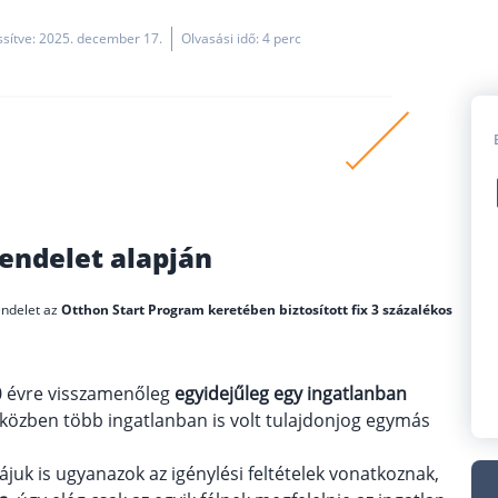
issítve: 2025. december 17.
Olvasási idő: 4 perc
zör is volt legfeljebb 50 százalékos tulajdonrészed.
dóstársad, elég az egyikőtöknek megfelelni a
endelet alapján
eleknek.
tlant vagy résztulajdont nem vásárolhatsz a hitelből,
ndelet az
Otthon Start Program keretében biztosított fix 3 százalékos
zó nem lehet közvetlen családtag vagy élettárs.
 Otthon Start hitellel vásárolt ingatlanok.
 évre visszamenőleg
egyidejűleg egy ingatlanban
dőközben több ingatlanban is volt tulajdonjog egymás
rájuk is ugyanazok az igénylési feltételek vonatkoznak,