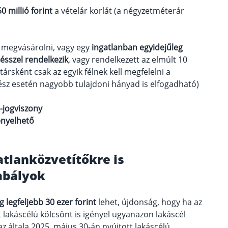
0 millió forint
a vételár korlát (a négyzetméterár
ja megvásárolni, vagy egy
ingatlanban egyidejűleg
résszel rendelkezik
, vagy rendelkezett az elmúlt 10
ársként csak az egyik félnek kell megfelelni a
onrész esetén nagyobb tulajdoni hányad is elfogadható)
-jogviszony
ényelhető
atlanközvetítőkre is
abályok
g legfeljebb 30 ezer forint
lehet, újdonság, hogy ha az
lakáscélú kölcsönt is igényel ugyanazon lakáscél
az általa 2025. május 30-án nyújtott lakáscélú