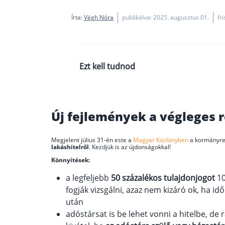
Írta:
Végh Nóra
publikálva: 2025. augusztus 01.
fr
Ezt kell tudnod
Elfogadják, ha egymás után többs
Ha szülőd vagy házastársad az a
Új fejlemények a végleges r
lakástulajdonra vonatkozó feltét
Haszonélvezettel rendelkező inga
Megjelent július 31-én este a
Magyar Közlönyben
a kormányre
tanyát viszont igen.
lakáshitelről
. Kezdjük is az újdonságokkal!
Az eladó vagy az építési vállalko
Könnyítések:
Bármikor bérbeadhatók lesznek az
a legfeljebb
50 százalékos tulajdonjogot
10
fogják vizsgálni, azaz nem kizáró ok, ha i
után
adóstársat is be lehet vonni a hitelbe, de 