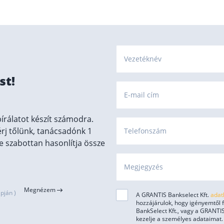
Vezetéknév
st!
E-mail cím
írálatot készít számodra.
érj tőlünk, tanácsadónk 1
Telefonszám
 szabottan hasonlítja össze
Megjegyzés
Megnézem
pján )
A GRANTIS Bankselect Kft.
adat
hozzájárulok, hogy igényemtől
BankSelect Kft., vagy a GRANTIS
kezelje a személyes adataimat.