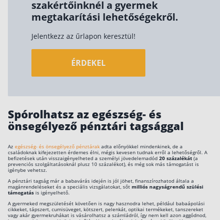
szakértőinknél a gyermek
megtakarítási lehetőségekről.
Rólunk
Kapcsolat
Jelentkezz az űrlapon keresztül!
Karrier
ÉRDEKEL
Spórolhatsz az egészség- és
önsegélyező pénztári tagsággal
Az
egészség- és önsegélyező pénztárak
adta előnyökkel mindenkinek, de a
családoknak kifejezetten érdemes élni, mégis kevesen tudnak erről a lehetőségről. A
befizetések után visszaigényelheted a személyi jövedelemadód
20 százalékát
(a
prevenciós szolgáltatásoknál plusz 10 százalékot), és még sok más támogatást is
igénybe vehetsz.
A pénztári tagság már a babavárás idején is jól jöhet, finanszírozhatod általa a
magánrendeléseket és a speciális vizsgálatokat, sőt
milliós nagyságrendű szülési
támogatás
is igényelhető.
A gyermeked megszületését követően is nagy hasznodra lehet, például babaápolási
cikkeket, tápszert, cumisüveget, kötszert, pelenkát, optikai termékeket, tanszereket
vagy akár gyermekruhákat is vásárolhatsz a számládról, így nem kell azon aggódnod,