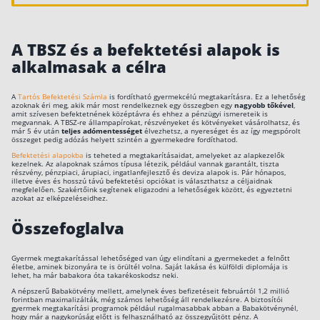
A TBSZ és a befektetési alapok is
alkalmasak a célra
A
Tartós Befektetési Számla
is fordítható gyermekcélú megtakarításra. Ez a lehetőség
azoknak éri meg, akik már most rendelkeznek egy összegben egy
nagyobb tőkével
,
amit szívesen befektetnének középtávra és ehhez a pénzügyi ismereteik is
megvannak. A TBSZ-re állampapírokat, részvényeket és kötvényeket vásárolhatsz, és
már 5 év után
teljes adómentességet
élvezhetsz, a nyereséget és az így megspórolt
összeget pedig adózás helyett szintén a gyermekedre fordíthatod.
Befektetési alapokba
is teheted a megtakarításaidat, amelyeket az alapkezelők
kezelnek. Az alapoknak számos típusa létezik, például vannak garantált, tiszta
részvény, pénzpiaci, árupiaci, ingatlanfejlesztő és deviza alapok is. Pár hónapos,
illetve éves és hosszú távú befektetési opciókat is választhatsz a céljaidnak
megfelelően. Szakértőink segítenek eligazodni a lehetőségek között, és egyeztetni
azokat az elképzeléseidhez.
Összefoglalva
Gyermek megtakarítással lehetőséged van úgy elindítani a gyermekedet a felnőtt
életbe, aminek bizonyára te is örültél volna. Saját lakása és külföldi diplomája is
lehet, ha már babakora óta takarékoskodsz neki.
A népszerű Babakötvény mellett, amelynek éves befizetéseit februártól 1,2 millió
forintban maximalizálták, még számos lehetőség áll rendelkezésre. A biztosítói
gyermek megtakarítási programok például rugalmasabbak abban a Babakötvénynél,
hogy már a nagykorúság előtt is felhasználható az összegyűjtött pénz. A