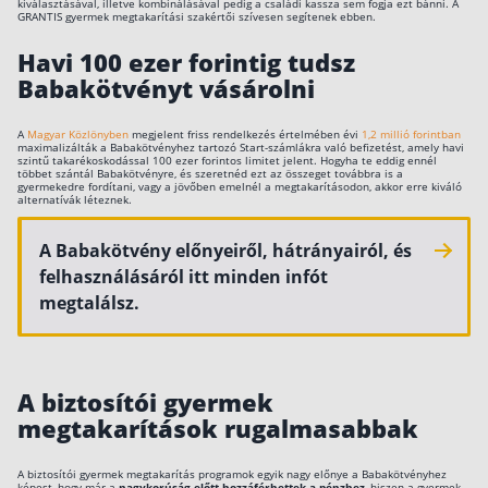
kiválasztásával, illetve kombinálásával pedig a családi kassza sem fogja ezt bánni. A
GRANTIS gyermek megtakarítási szakértői szívesen segítenek ebben.
Befektetés
Havi 100 ezer forintig tudsz
Állampapír
Babakötvényt vásárolni
Legjobb befektetés
A
Magyar Közlönyben
megjelent friss rendelkezés értelmében évi
1,2 millió forintban
Részvény vásárlás
maximalizálták a Babakötvényhez tartozó Start-számlákra való befizetést, amely havi
szintű takarékoskodással 100 ezer forintos limitet jelent. Hogyha te eddig ennél
többet szántál Babakötvényre, és szeretnéd ezt az összeget továbbra is a
Befektetési alapok
gyermekedre fordítani, vagy a jövőben emelnél a megtakarításodon, akkor erre kiváló
alternatívák léteznek.
TBSZ számla
A Babakötvény előnyeiről, hátrányairól, és
ETF
felhasználásáról itt minden infót
Gyermek megtakarítás
megtalálsz.
Babakötvény kisokos 👶
Lakástakarék
A biztosítói gyermek
megtakarítások rugalmasabbak
Hitel
Vállalkozói hitel
A biztosítói gyermek megtakarítás programok egyik nagy előnye a Babakötvényhez
képest, hogy már a
nagykorúság előtt hozzáférhettek a pénzhez
, hiszen a gyermek-