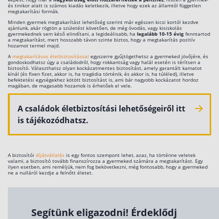
és tinikor alatt is számos kiadás keletkezik, illetve hogy ezek az államtól független
Szabad felhasználású hitel
megtakarítási formák.
Minden gyermek megtakarítást lehetőség szerint már egészen kicsi kortól kezdve
Lakáshitel
ajánlunk, akár rögtön a születést követően, de még óvodás, vagy kisiskolás
gyermekednek sem késő elindítani, a legideálisabb, ha
legalább 10-15 évig
fenntartod
a megtakarítást, mert hosszabb távon szinte biztos, hogy a megtakarítás pozitív
Hitelkiváltás
hozamot termel majd.
A
megtakarításos életbiztosítással
egyszerre gyűjtögethetsz a gyermeked jövőjére, és
Babaváró hitel
gondoskodhatsz úgy a családodról, hogy rokkantság vagy halál esetén is térítsen a
biztosító. Választhatsz olyan kockázatmentes biztosítást, amely garantált kamatot
kínál (és fixen fizet, akkor is, ha tragédia történik, és akkor is, ha túléled), illetve
befektetési egységekhez kötött biztosítást is, ami bár nagyobb kockázatot hordoz
Vagyonbiztosítások
magában, de magasabb hozamok is érhetőek el vele.
Kötelező biztosítás (KGFB)
A családok életbiztosítási lehetőségeiről itt
is tájékozódhatsz.
Casco
Utasbiztosítás
Lakásbiztosítás útmutató – Hogyan válassz?
A biztosítói
díjátvállalás
is egy fontos szempont lehet, azaz, ha történne veletek
valami, a biztosító tovább finanszírozza a gyermeked számára a megtakarítást. Egy
ilyen esetben, ami reméljük, nem fog bekövetkezni, még fontosabb, hogy a gyermeked
Lakásbiztosítás: válaszok az 50 leggyakoribb
ne a nulláról kezdje a felnőtt életet.
kérdésre
Minősített Fogyasztóbarát Otthonbiztosítás
útmutató
Segítünk eligazodni! Érdeklődj
Blog