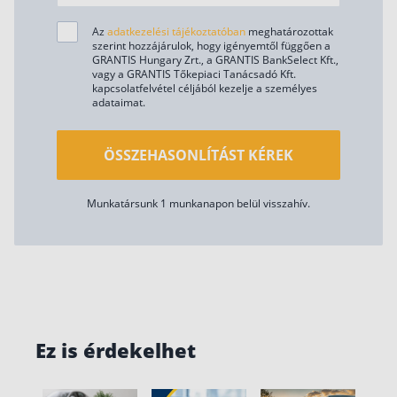
Az
adatkezelési tájékoztatóban
meghatározottak
szerint hozzájárulok, hogy igényemtől függően a
GRANTIS Hungary Zrt., a GRANTIS BankSelect Kft.,
vagy a GRANTIS Tőkepiaci Tanácsadó Kft.
kapcsolatfelvétel céljából kezelje a személyes
adataimat.
ÖSSZEHASONLÍTÁST KÉREK
Munkatársunk 1 munkanapon belül visszahív.
Ez is érdekelhet