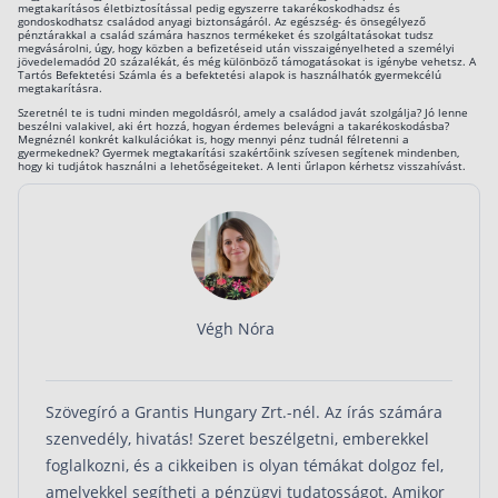
megtakarításos életbiztosítással pedig egyszerre takarékoskodhadsz és
gondoskodhatsz családod anyagi biztonságáról. Az egészség- és önsegélyező
pénztárakkal a család számára hasznos termékeket és szolgáltatásokat tudsz
megvásárolni, úgy, hogy közben a befizetéseid után visszaigényelheted a személyi
jövedelemadód 20 százalékát, és még különböző támogatásokat is igénybe vehetsz. A
Tartós Befektetési Számla és a befektetési alapok is használhatók gyermekcélú
megtakarításra.
Szeretnél te is tudni minden megoldásról, amely a családod javát szolgálja? Jó lenne
beszélni valakivel, aki ért hozzá, hogyan érdemes belevágni a takarékoskodásba?
Megnéznél konkrét kalkulációkat is, hogy mennyi pénz tudnál félretenni a
gyermekednek? Gyermek megtakarítási szakértőink szívesen segítenek mindenben,
hogy ki tudjátok használni a lehetőségeiteket. A lenti űrlapon kérhetsz visszahívást.
Végh Nóra
Szövegíró a Grantis Hungary Zrt.-nél. Az írás számára
szenvedély, hivatás! Szeret beszélgetni, emberekkel
foglalkozni, és a cikkeiben is olyan témákat dolgoz fel,
amelyekkel segítheti a pénzügyi tudatosságot. Amikor