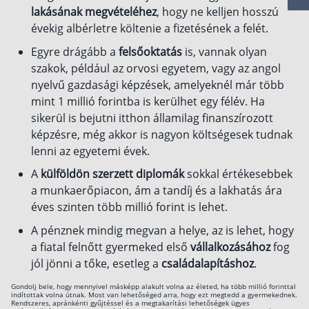
lakásának megvételéhez
, hogy ne kelljen hosszú
Csoportos életbiztosítás
évekig albérletre költenie a fizetésének a felét.
Kockázati életbiztosítás 🛡
Egyre drágább a
felsőoktatás
is, vannak olyan
szakok, például az orvosi egyetem, vagy az angol
Euróalapú megtakarításos életbiztosítás
nyelvű gazdasági képzések, amelyeknél már több
Megtakarítással kombinált életbiztosítás
mint 1 millió forintba is kerülhet egy félév. Ha
sikerül is bejutni itthon államilag finanszírozott
Vegyes életbiztosítás
képzésre, még akkor is nagyon költségesek tudnak
Befektetési egységekhez kötött életbiztosítás
lenni az egyetemi évek.
A
külföldön szerzett diplomák
sokkal értékesebbek
Egészségbiztosítás
a munkaerőpiacon, ám a tandíj és a lakhatás ára
Egészségbiztosítás cégeknek
éves szinten több millió forint is lehet.
Magán egészségbiztosítás 💊
A pénznek mindig megvan a helye, az is lehet, hogy
a fiatal felnőtt gyermeked első
vállalkozásához
fog
Betegbiztosítás
jól jönni a tőke, esetleg a
családalapításhoz
.
Egészségpénztár – Spórolj évi akár 150 ezer
forintot
Gondolj bele, hogy mennyivel másképp alakult volna az életed, ha több millió forinttal
Egészségbiztosítás kalkulátor
indítottak volna útnak. Most van lehetőséged arra, hogy ezt megtedd a gyermekednek.
Rendszeres, apránkénti gyűjtéssel és a megtakarítási lehetőségek ügyes