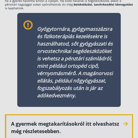
ha a gyerek havonta kinövi a cipőjét. Ha ezek nálatok is fogyóeszközök, akkor a
pénztári tagsággal sokat spórolhattok, és még
beiskolázási, tanévkezdési támogatást
is kaphattok.
Gyógytornára, gyógymasszázsra
és fizikoterápiás kezelésekre is
használhatod, sőt gyógyászati és
orvostechnikai segédeszközöket
is vehetsz a pénztári számládról,
mint például ortopéd cipő,
vérnyomásmérő. A magánorvosi
ellátás, például nőgyógyászat,
fogszabályozás után is jár az
adókedvezmény.
A gyermek megtakarításokról itt olvashatsz
még részletesebben.