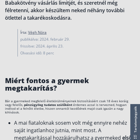
Babakötvény vásárlás limitjét, és szeretnél még
működése
félretenni, akkor készültem neked néhány további
Egyszerű Állami Nyugdíjkalkulátor
ötlettel a takarékoskodásra.
Önkéntes Nyugdíjpénztárak hozamai
Írta:
Végh Nóra
Nyugdíjbiztosítás
publikálva: 2024. február 29.
Nyugdíjbiztosítás vagy NYESZ? Melyik a jobb?
frissítve: 2024. április 23.
Olvasási idő: 8 perc
Melyik a legolcsóbb nyugdíjbiztosítás?
Önkéntes nyugdíjpénztár vagy Nyugdíjbiztosítás
Nyugdíjbiztosítás adókedvezmény és adójóváírá
Miért fontos a gyermek
megtakarítás?
KATA Nyugdíj: így használd ki az adókedvezmény
Nyugdíjbiztosítás kalkulátor
Bár a gyermeked megfelelő életkörülményeinek biztosításáért csak 18 éves koráig
Nyugdíjbiztosítás hozamok
vagy felelős,
pénzügyileg tudatos szülőként
érdemes azzal is tervezned, hogyan
indítod el a felnőtt életbe, hiszen onnantól kezdődnek majd csak igazán a nagy
Tartalomjegyzék
Nyugdíjbiztosítás költségek
kihívások.
A mai fiataloknak sosem volt még ennyire nehéz
Életbiztosítások
saját ingatlanhoz jutnia, mint most. A
megtakarítással hozzájárulhatsz a gyermeked
első
Balesetbiztosítás