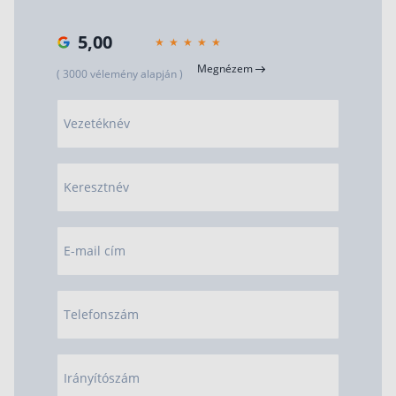
5,00
Megnézem
( 3000 vélemény alapján )
Vezetéknév
Keresztnév
E-mail cím
Telefonszám
Irányítószám