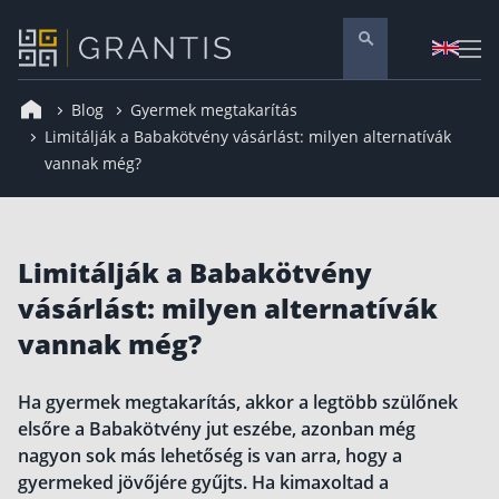
Blog
Gyermek megtakarítás
Pénzügyi tanácsadás
Limitálják a Babakötvény vásárlást: milyen alternatívák
vannak még?
Vállalati szolgáltatások
Nyugdíj előtakarékosság
Önkéntes nyugdíjpénztár
Limitálják a Babakötvény
Melyiket válaszd? Nyugdíjbiztosítás, NYESZ vagy
ÖNYP?
vásárlást: milyen alternatívák
Nyugdíj előtakarékossági számla (NYESZ)
vannak még?
Nyugdíj tanácsadás 🪙
Nyugdíj megtakarítás – Így válassz
Ha gyermek megtakarítás, akkor a legtöbb szülőnek
elsőre a Babakötvény jut eszébe, azonban még
Magánnyugdíjpénztár összefoglaló
nagyon sok más lehetőség is van arra, hogy a
Nyugdíjkorhatár táblázat és útmutató
gyermeked jövőjére gyűjts. Ha kimaxoltad a
Nyugdíj kisokos – A magyar nyugdíjrendszer