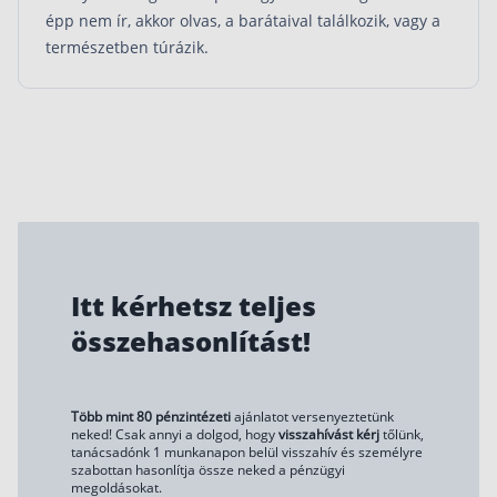
épp nem ír, akkor olvas, a barátaival találkozik, vagy a
természetben túrázik.
Itt kérhetsz teljes
összehasonlítást!
Több mint 80 pénzintézeti
ajánlatot versenyeztetünk
neked! Csak annyi a dolgod, hogy
visszahívást kérj
tőlünk,
tanácsadónk 1 munkanapon belül visszahív és személyre
szabottan hasonlítja össze neked a pénzügyi
megoldásokat.