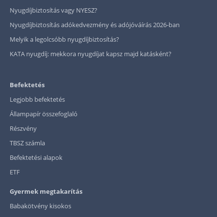
Nyugdíjbiztosítás vagy NYESZ?
Nyugdíjbiztosítás adókedvezmény és adójóváírás 2026-ban
Melyik a legolcsóbb nyugdíjbiztosítás?
KATA nyugdíj: mekkora nyugdíjat kapsz majd katásként?
Befektetés
Legjobb befektetés
Állampapír összefoglaló
Részvény
TBSZ számla
Befektetési alapok
ETF
Gyermek megtakarítás
Babakötvény kisokos