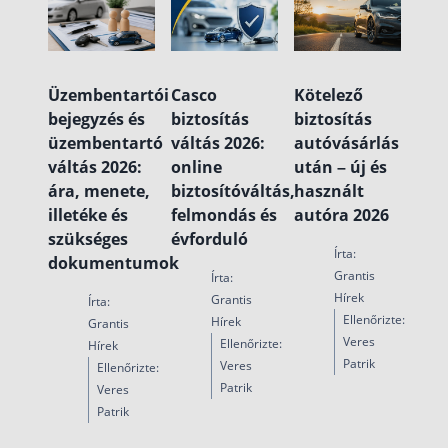
Üzembentartói
Casco
Kötelező
bejegyzés és
biztosítás
biztosítás
üzembentartó
váltás 2026:
autóvásárlás
váltás 2026:
online
után – új és
ára, menete,
biztosítóváltás,
használt
illetéke és
felmondás és
autóra 2026
szükséges
évforduló
Írta:
dokumentumok
Grantis
Írta:
Hírek
Grantis
Írta:
Ellenőrizte:
Hírek
Grantis
Veres
Ellenőrizte:
Hírek
Patrik
Veres
Ellenőrizte:
Patrik
Veres
Patrik