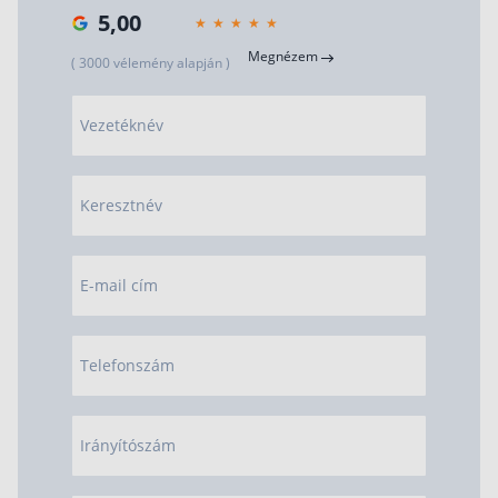
5,00
Megnézem
( 3000 vélemény alapján )
Vezetéknév
Keresztnév
E-mail cím
Telefonszám
Irányítószám