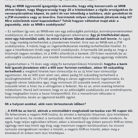
Még az MNB ügyvezető igazgatója is elmondta, hogy elég konzervatív az MNB
ahhoz képest, hogy Magyarország hogy áll a hitelezésben a régiós országokhoz és
versenytársakhoz képest, és azért itt van lehetőség a lazításra, akár gondolhat itt
a JTM mutatóra vagy az önerőre. Szerintetek milyen változások jöhetnek még itt?
Mire számítotok ezzel kapcsolatban? Tehát hogyan változhat majd akár a
jogszabály, akár az MNB-s szabályozás?
– Ez valóban így van, az MNB-nek van egy adósságfék politikája, kormányrendeletekkel
szabályozza, és ezt minden bank egységesen alkalmazza.
Egy jó hitelfelvétel olyan,
mint egy háromlábú szék, és mind a három lábnak stabilnak kell lennie
. Az egyik
az, hogy meddig terhelhetőek a jövedelmek hitellel. Erre van az MNB-nek a JTM
szabályozása. A másik, hogy az ingatlanfedezetek meddig terhelhetőek hitellel. Ez
ugye a hitelfedezeti érték vagy eltérő szabályozás. A harmadik láb pedig az, hogy a
hitelmúlt legyen rendben, itt a KHR-t ellenőrzik a bankok. 2015-ben vezették be az
adósságfék szabályozást, ami kisebb finomításokkal a mai napig ugyanúgy működik.
A gyakorlatban a 10 éves vagy végig fix kamatperiódusú hiteleknél,
hogyha a bank
felé igazolt jövedelem eléri a 600 ezer forintot nettóban, akkor 60 százalékig
terhelhető
a meglévő hitelek havi törlesztője és az új hitel havi törlesztője
együttesen. Ha ez 600 ezer alatt van, akkor pedig 50 százalékig terhelhető a
jelzáloghiteleknél. Az LTV-nél pedig főleg a városi agglomerációs ingatlanokra, és
nagyobb városi lakásokra igaz, hogy minimum 20 százalék önerő, maximum 80
százalék lehet a hitel, ha a célingatlan a fedezet. Na ez az, amin esetleg lehetne
módosítani. Hozzá kell tennem, hogy ez az adósságfék szabályozás azt eredményezte,
hogy meglepően tiszta a hazai hitelportfólió. Ezt a moratórium időszaka is
bebizonyította, kevés az úgymond bedőlt ügylet.
Mi a helyzet azokkal, akik nem törlesztenek időben?
–
A KHR-be az kerül, akinek a minimálbért meghaladó tartozása van 90 napon túl.
Ők felkerülnek a negatív KHR listára, és elindul a behajtási folyamat, újra hitelképes
akkor tud lenni, ha rendezi a tartozását. Amit kettő fajta módon lehet rendezni. Az
egyik, hogy teljes egészében kifizeti, akkor a következő egy évben passzív KHR-es lehet,
úgyhogy nem kap hitelt egy évig, vagy maximum nagyon korlátozottan, ha viszont
tartozás elengedéssel rendezi a hitelét, a negatív KHR-es hitelét, akkor meg a
következő öt évben nem lesz hitelképes.