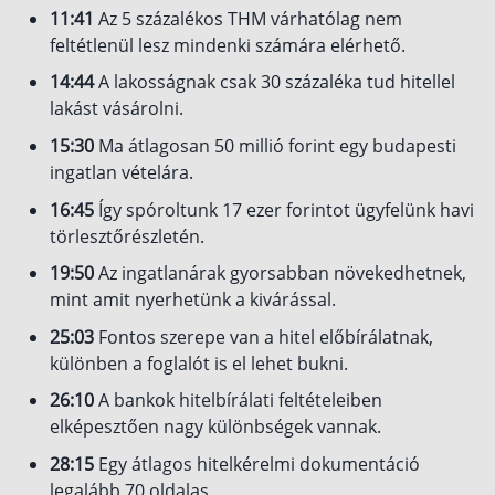
11:41
Az 5 százalékos THM várhatólag nem
Befektetés
feltétlenül lesz mindenki számára elérhető.
Állampapír
14:44
A lakosságnak csak 30 százaléka tud hitellel
lakást vásárolni.
Legjobb befektetés
15:30
Ma átlagosan 50 millió forint egy budapesti
Részvény vásárlás
ingatlan vételára.
Befektetési alapok
16:45
Így spóroltunk 17 ezer forintot ügyfelünk havi
TBSZ számla
törlesztőrészletén.
ETF
19:50
Az ingatlanárak gyorsabban növekedhetnek,
mint amit nyerhetünk a kivárással.
Gyermek megtakarítás
25:03
Fontos szerepe van a hitel előbírálatnak,
Babakötvény kisokos 👶
különben a foglalót is el lehet bukni.
Lakástakarék
26:10
A bankok hitelbírálati feltételeiben
elképesztően nagy különbségek vannak.
Hitel
28:15
Egy átlagos hitelkérelmi dokumentáció
Vállalkozói hitel
legalább 70 oldalas.