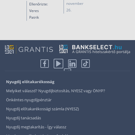
november
Ellenőrizte:
26.
Veres
Patrik
Nyugdíj előtakarékosság
Melyiket válaszd? Nyugdíjbiztosítás, NYESZ vagy ÖNYP?
Önkéntes nyugdíjpénztár
Nyugdíj előtakarékossági számla (NYESZ)
Nyugdíj tanácsadás
Nyugdíj megtakarítás - Így válassz