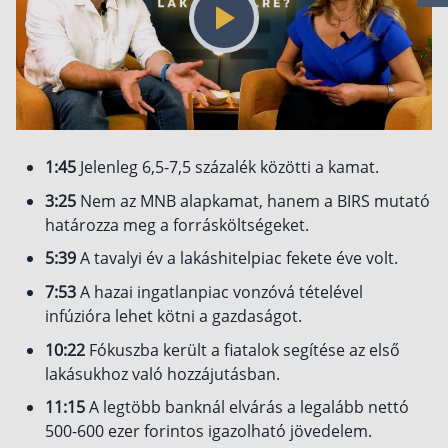
Csoportos életbiztosítás
Kockázati életbiztosítás 🛡
Euróalapú megtakarításos életbiztosítás
Megtakarítással kombinált életbiztosítás
1:45
Jelenleg 6,5-7,5 százalék közötti a kamat.
Vegyes életbiztosítás
3:25
Nem az MNB alapkamat, hanem a BIRS mutató
Befektetési egységekhez kötött életbiztosítás
határozza meg a forrásköltségeket.
Egészségbiztosítás
5:39
A tavalyi év a lakáshitelpiac fekete éve volt.
7:53
A hazai ingatlanpiac vonzóvá tételével
Egészségbiztosítás cégeknek
infúzióra lehet kötni a gazdaságot.
Magán egészségbiztosítás 💊
10:22
Fókuszba került a fiatalok segítése az első
Betegbiztosítás
lakásukhoz való hozzájutásban.
Egészségpénztár – Spórolj évi akár 150 ezer
11:15
A legtöbb banknál elvárás a legalább nettó
forintot
Egészségbiztosítás kalkulátor
500-600 ezer forintos igazolható jövedelem.