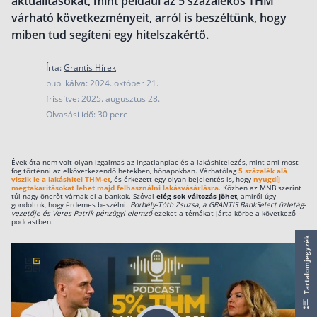
aktualitásokat, mint például az 5 százalékos THM
működése
várható következményeit, arról is beszéltünk, hogy
Egyszerű Állami Nyugdíjkalkulátor
miben tud segíteni egy hitelszakértő.
Önkéntes Nyugdíjpénztárak hozamai
Írta:
Grantis Hírek
Nyugdíjbiztosítás
publikálva: 2024. október 21.
frissítve: 2025. augusztus 28.
Nyugdíjbiztosítás vagy NYESZ? Melyik a jobb?
Olvasási idő: 30 perc
Melyik a legolcsóbb nyugdíjbiztosítás?
Önkéntes nyugdíjpénztár vagy Nyugdíjbiztosítás
Évek óta nem volt olyan izgalmas az ingatlanpiac és a lakáshitelezés, mint ami most
fog történni az elkövetkezendő hetekben, hónapokban. Várhatólag
5 százalék alá
Nyugdíjbiztosítás adókedvezmény és adójóváírá
viszik le a lakáshitel THM-et
, és érkezett egy olyan bejelentés is, hogy
nyugdíj
megtakarításokat lehet majd felhasználni lakásvásárlásra
. Közben az MNB szerint
túl nagy önerőt várnak el a bankok. Szóval
elég sok változás jöhet
, amiről úgy
KATA Nyugdíj: így használd ki az adókedvezmény
gondoltuk, hogy érdemes beszélni.
Borbély-Tóth Zsuzsa, a GRANTIS BankSelect üzletág-
vezetője és Veres Patrik pénzügyi elemző
ezeket a témákat járta körbe a következő
Nyugdíjbiztosítás kalkulátor
podcastben.
Nyugdíjbiztosítás hozamok
Tartalomjegyzék
Nyugdíjbiztosítás költségek
Életbiztosítások
Balesetbiztosítás