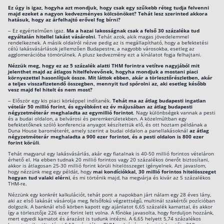
Ez úgy is igaz, hogyha azt mondjuk, hogy csak egy szűkebb réteg tudja felvenni
majd ezeket a nagyon kedvezményes kölcsönöket? Tehát lesz szerinted akkora
hatásuk, hogy az árfelhajtó erővel fog bírni?
– Ez egyértelműen igaz.
Ma a hazai lakosságnak csak a felső 30 százaléka tud
egyáltalán hitellel lakást vásárolni
. Tehát azok, akik magas jövedelemmel
rendelkeznek. A másik oldalról nézve pedig az is megállapítható, hogy a befektetési
célú lakásvásárlások jellemzően Budapestre, a nagyobb városokba, esetleg az
agglomerációba tömörülnek. A plusz kedvezmény ezt a kínálatot fogja felhajtani.
Nézzük meg, hogy ez az 5 százalék alatti THM forintra vetítve nagyjából mit
jelenthet majd az átlagos hitelfelvevőnek, hogyha mondjuk a mostani piaci
környezettel hasonlítjuk össze. Mit láttok ebben, akár a törlesztőrészletben, akár
a teljes visszafizetendő összegben, mennyit tud spórolni az, aki esetleg később
vesz majd fel hitelt és nem most?
– Először egy kis piaci körképpel indítanék.
Tehát ma az átlag budapesti ingatlan
vételár 50 millió forint, és egyébként ez év májusában az átlag budapesti
négyzetméterár meghaladta az egymillió forintot
. Nagy különbségek vannak a pesti
és a budai oldalon, a belvárosi és peremkerületekben. A közelmúltban egy
befektetőknek szóló konferencia anyagot készítettük elő, és ott hoztam példának a
Duna House barométerét, amely szerint a budai oldalon a panellakásoknál
az átlag
négyzetméterár meghaladta a 900 ezer forintot, és a pesti oldalon is 800 ezer
forint körüli
.
Tehát magyarul egy lakásvásárlás, akár egy fiatalnak is 40-50 millió forintos vételáron
érhető el. Ha ebben tudnak 20 millió forintos vagy 20 százalékos önerőt biztosítani,
akkor is átlagosan 25-30 millió forint körüli hitelösszeget igényelnek. Azt javaslom,
hogy nézzünk meg egy példát, hogy
mai kondíciókkal, 30 millió forintos hitelösszeget
hogyan tud valaki elérni
, és mi történik majd, ha megvárja és kivár az 5 százalékos
THM-re.
Nézzünk egy konkrét kalkulációt, tehát pont a napokban járt nálam egy 28 éves lány,
aki az első lakását vásárolja meg, felsőfokú végzettségű, multinál szakértői pozícióban
dolgozik. A banknál első körben kapott egy ajánlatot 6,65 százalék kamattal, és akkor
így a törlesztője 226 ezer forint lett volna. A főnöke javasolta, hogy forduljon hozzánk,
mert egyedi kamatot és árazást is tudunk intézni. A 6,65 helyett 5,74 százalékos