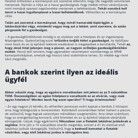
Valahol érthetően a kormányzat ezt szeretné elkerülni, hogy ide nagyobb volumenek
menjenek. Nyilván a célja az a hazai gazdaságnak, hogy inkább itthon vásároljanak,
mint mondjuk spanyol ingatlanokba menjenek a befektetések.
Tehát vonzóvá kell
tenni a hazai ingatlanpiacot a hazai befektetőknek
. Vélhetően ez a kormányzat
célja.
Talán azt szeretné a kormányzat, hogy minél hamarabb kipörögjön a
lakásvásárlási vágy, mindenki vegye meg azt a lakást, amit szeretne, és aztán
pörgessük fel a gazdaságot.
– A gazdaságélinkítésnek mindig is az eszköze volt a hitelpiac és az ingatlanpiac
felpörgetése. Gyakorlatilag ezzel
infúzióra tudják kötni a gazdaságot
. Az építőipar
most küzd, és az új építésű lakások eladásával is megakadtak a beruházók. Tehát
az,
hogy olcsó hitel jelenjen meg a piacon, az nagyon erőteljes gazdaságélénkítési
eszköz
. Hozzá kell tennem, hogy ugyanakkor valamelyest szembemegy az MNB
kamatpolitikájával, amelyik egy hosszú távú stabilitásra tervez. Ez inkább egy rövid
távú megoldás.
A bankok szerint ilyen az ideális
ügyfél
Akkor nézzük meg, hogy az egyénre vonatkozóan mit jelent ez az 5 százalékos
THM. Összességében az egész hitelpiacra vonatkozik ez az elvárás, vagy csak
egyes hitelekre? Minden bank fog ezzel operálni? Ti hogy értelmezitek?
– Ez egy nagyon jó kérdés, és vélhetően pontosan ezért kaptak a bankok 2 hónapot
arra, hogy kidolgozzák a tervezeteket. Különböző szcenáriókat lehet hallani a piacon,
de valószínű, hogy fognak valamilyen mértékben szegmentálni. Arra lehet számítani,
hogy az energetikailag korszerű, zöld hiteleket és az új építésű lakások vásárlását
támogatják. Látjuk, hogy egyértelmű
fókuszban van a fiatalok lakáshoz jutásának a
segítése
. Erre jött a 10 százalékos önerős megoldás, amivel a 41 év alattiak első
lakáshoz jutását támogatják. Valószínű, hogy
a kedvező kamattal a fiatalok
vásárlása, vagy első lakáshoz jutása is támogatva lesz
.