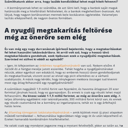
Számíthatunk akkor arra, hogy lazább kondíciókkal lehet majd hitelt felvenni?
– A kormányzatnak lehet ez szándéka, de azt látni kell, hogy a bankok saját maguk
határozzák meg a hitelbírálati feltételeket, és a bankok meglehetősen óvatosak. Azt
látjuk, hogy nagyon korlátozottan mennek bele kockázatos ügyletekbe. Valamelyes
lazítás elképzelhető, de nagyon óvatos formában.
A nyugdíj megtakarítás feltörése
még az önerőre sem elég
És van még egy nagy durranásnak ígérkező bejelentés, hogy a megtakarításokat
fel lehet használni lakásvásárlásra. Itt arról volt szó, hogy a hosszú távú
megtakarításokra gondolnak, ezek tipikusan ezek a nyugdíjcélú megtakarítások.
Szerinted mi sülhet ki ebből az egészből?
– Igen, itt kifejezetten az
önkéntes nyugdíjpénztárakról
van szó. Nekem elsőre
A
tücsök és a hangya
meséje jutott eszembe. Tehát hogyha a nyugdíjpénztárakat
nézzük, akkor egyrészt van edukáció, hogy ez emberek hosszú távon gondolkodjanak
és megtakarítsanak, viszont ezzel az elvvel egy picit ellentétes ez a várható
szabályozás. A másik nagy kérdés, hogy ténylegesen mekkora összeget tud kivenni
most egy átlag felhasználó egy nyugdíjpénztárból?
A számlákon nagyjából 1,9 millió forint van fejenként, és havonta átlagosan 20 ezer
forinttal járulnak hozzá, hogy ez gyarapodjon. És ennek is csak egy részét lehet majd
felhasználni.
Ha kivesz valaki 1-1,5 millió forintot, az még az önerőre sem elég.
A
teljes állomány egyébként már tekintélyesebb, 300 milliárd forint körül van, és ennek
egy részét csatornázná be a kormány az ingatlanpiacra, tehát ez is egy árfelhajtó
hatás lenne.
Az
államilag támogatott lakástakarékpénztárak
– amik kijöttek most új piaci alapokon
működő termékekkel –, felhasználása legkorábban négy vagy öt év után képzelhető el.
Ezeket hamarabb kombinálnám hitelfelvétellel.
Ha valaki csak egy mondatot jegyezne meg a mostani felvételből, akkor az talán az, h
a