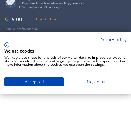
a Független Biztosítási Alkuszok Magyarországi
Szövetségének elnökségi tagja.
5,00
3000 vélemény alapján
Privacy policy
Copyright 2009 - 2026 - Minden jog fenntartva - GRANTIS Hungary Zrt
We use cookies
We may place these for analysis of our visitor data, to improve our website,
show personalised content and to give you a great website experience. For
more information about the cookies we use open the settings.
Accept all
No, adjust