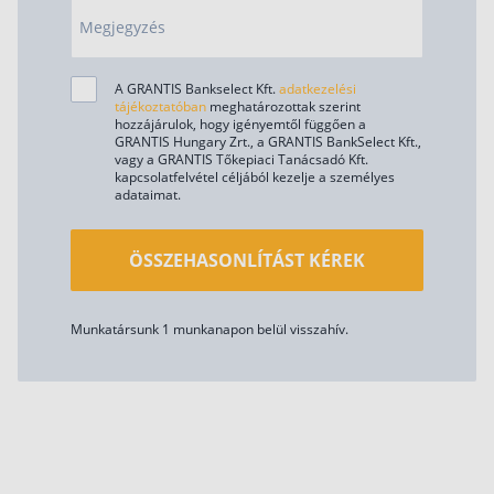
Megjegyzés
A GRANTIS Bankselect Kft.
adatkezelési
tájékoztatóban
meghatározottak szerint
hozzájárulok, hogy igényemtől függően a
GRANTIS Hungary Zrt., a GRANTIS BankSelect Kft.,
vagy a GRANTIS Tőkepiaci Tanácsadó Kft.
kapcsolatfelvétel céljából kezelje a személyes
adataimat.
ÖSSZEHASONLÍTÁST KÉREK
Munkatársunk 1 munkanapon belül visszahív.