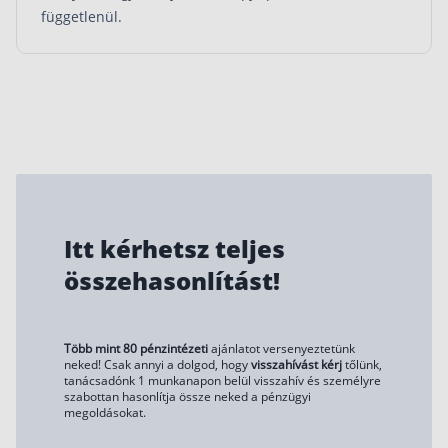
függetlenül.
Itt kérhetsz teljes
összehasonlítást!
Több mint 80 pénzintézeti
ajánlatot versenyeztetünk
neked! Csak annyi a dolgod, hogy
visszahívást kérj
tőlünk,
tanácsadónk 1 munkanapon belül visszahív és személyre
szabottan hasonlítja össze neked a pénzügyi
megoldásokat.