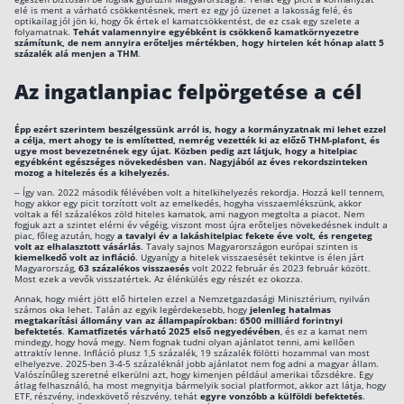
elé is ment a várható csökkentésnek, mert ez egy jó üzenet a lakosság felé, és
optikailag jól jön ki, hogy ők értek el kamatcsökkentést, de ez csak egy szelete a
folyamatnak.
Tehát valamennyire egyébként is csökkenő kamatkörnyezetre
számítunk, de nem annyira erőteljes mértékben, hogy hirtelen két hónap alatt 5
százalék alá menjen a THM
.
Az ingatlanpiac felpörgetése a cél
Épp ezért szerintem beszélgessünk arról is, hogy a kormányzatnak mi lehet ezzel
a célja, mert ahogy te is említetted, nemrég vezették ki az előző THM-plafont, és
ugye most bevezetnének egy újat. Közben pedig azt látjuk, hogy a hitelpiac
egyébként egészséges növekedésben van. Nagyjából az éves rekordszinteken
mozog a hitelezés és a kihelyezés.
– Így van. 2022 második félévében volt a hitelkihelyezés rekordja. Hozzá kell tennem,
hogy akkor egy picit torzított volt az emelkedés, hogyha visszaemlékszünk, akkor
voltak a fél százalékos zöld hiteles kamatok, ami nagyon megtolta a piacot. Nem
fogjuk azt a szintet elérni év végéig, viszont most újra erőteljes növekedésnek indult a
piac, főleg azután, hogy
a tavalyi év a lakáshitelpiac fekete éve volt, és rengeteg
volt az elhalasztott vásárlás
. Tavaly sajnos Magyarországon európai szinten is
kiemelkedő volt az infláció
. Ugyanígy a hitelek visszaesését tekintve is élen járt
Magyarország,
63 százalékos visszaesés
volt 2022 február és 2023 február között.
Most ezek a vevők visszatértek. Az élénkülés egy részét ez okozza.
Annak, hogy miért jött elő hirtelen ezzel a Nemzetgazdasági Minisztérium, nyilván
számos oka lehet. Talán az egyik legérdekesebb, hogy
jelenleg hatalmas
megtakarítási állomány van az állampapírokban: 6500 milliárd forintnyi
befektetés
.
Kamatfizetés várható 2025 első negyedévében
, és ez a kamat nem
mindegy, hogy hová megy. Nem fognak tudni olyan ajánlatot tenni, ami kellően
attraktív lenne. Infláció plusz 1,5 százalék, 19 százalék fölötti hozammal van most
elhelyezve. 2025-ben 3-4-5 százaléknál jobb ajánlatot nem fog adni a magyar állam.
Valószínűleg szeretné elkerülni azt, hogy kimenjen például amerikai tőzsdékre. Egy
átlag felhasználó, ha most megnyitja bármelyik social platformot, akkor azt látja, hogy
ETF, részvény, indexkövető részvény, tehát
egyre vonzóbb a külföldi befektetés
.