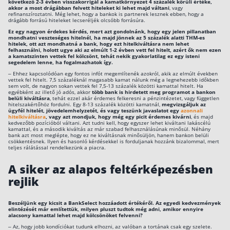
következő 2-3 évben visszakorrigál a kamatkörnyezet 4 százalék körüli értéke,
akkor a most drágábban felvett hiteleket ki lehet majd váltani
, vagy
refinanszíroztatni. Még lehet, hogy a bankok is partnerek lesznek ebben, hogy a
drágább forrású hiteleket lecseréljék olcsóbb forrásúra.
Ez egy nagyon érdekes kérdés, mert azt gondolnánk, hogy egy jelen pillanatban
mondhatni veszteséges hitelnél, ha majd jönnek az 5 százalék alatti THM-es
hitelek, ott azt mondhatná a bank, hogy ezt hitelkiváltásra nem lehet
felhasználni, holott ugye aki az elmúlt 1-2 évben vett fel hitelt, azért ők nem ezen
a kamatszinten vettek fel kölcsönt, tehát nekik gyakorlatilag ez egy isteni
segedelem lenne, ha fogalmazhatok így.
– Ehhez kapcsolódóan egy fontos infót megemlítenék azokról, akik az elmúlt években
vettek fel hitelt. 7,5 százaléknál magasabb kamat nálunk még a legnehezebb időkben
sem volt, de nagyon sokan vettek fel 7,5-13 százalék közötti kamattal hitelt. Ha
egyébként az illető jó adós, akkor
több bank is hirdetett meg programot a bankon
belüli kiváltásra
, tehát ezzel akár érdemes felkeresni a pénzintézetet, vagy független
hitelszakértőhöz fordulni. Egy 8-13 százalék közötti kamatnál,
megvizsgáljuk az
ügyfél hitelét, jövedelemhelyzetét, és vagy teszünk javaslatot egy
azonnali
hitelkiváltásra
, vagy azt mondjuk, hogy még egy picit érdemes kivárni
, és majd
kedvezőbb pozícióból váltani. Azt tudni kell, hogy egyszer lehet kiváltani lakáscélú
kamattal, és a második kiváltás az már szabad felhasználásúnak minősül. Néhány
bank azt most meglépte, hogy ez ne kiváltásnak minősüljön, hanem bankon belüli
csökkentésnek. Ilyen és hasonló kérdésekkel is forduljanak hozzánk bizalommal, mert
teljes rálátással rendelkezünk a piacra.
A siker az alapos feltérképezésben
rejlik
Beszéljünk egy kicsit a BankSelect hozzáadott értékéről. Az egyedi kedvezmények
elintézését már említettük, milyen pluszt tudtok még adni, amikor ennyire
alacsony kamattal lehet majd kölcsönöket felvenni?
– Az, hogy jobb kondíciókat tudunk elhozni, az valóban a tortának csak egy szelete.