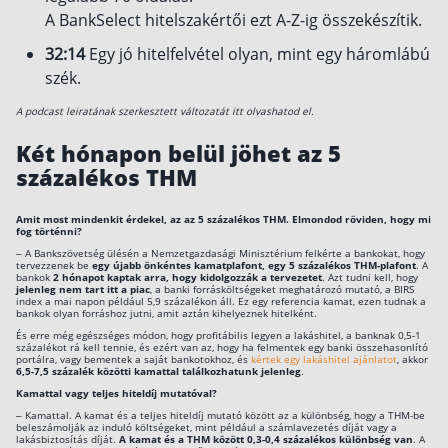
A BankSelect hitelszakértői ezt A-Z-ig összekészítik.
Szabad felhasználású hitel
32:14
Egy jó hitelfelvétel olyan, mint egy háromlábú
Lakáshitel
szék.
Hitelkiváltás
A podcast leiratának szerkesztett változatát itt olvashatod el.
Babaváró hitel
Két hónapon belül jöhet az 5
százalékos THM
Vagyonbiztosítások
Kötelező biztosítás (KGFB)
Amit most mindenkit érdekel, az az 5 százalékos THM. Elmondod röviden, hogy mi
fog történni?
Casco
–
A Bankszövetség ülésén a Nemzetgazdasági Minisztérium felkérte a bankokat, hogy
tervezzenek be
egy újabb önkéntes kamatplafont, egy 5 százalékos THM-plafont
. A
bankok
2 hónapot kaptak arra, hogy kidolgozzák a tervezetet
. Azt tudni kell, hogy
Utasbiztosítás
jelenleg nem tart itt a piac
, a banki forrásköltségeket meghatározó mutató, a BIRS
index a mai napon például 5,9 százalékon áll. Ez egy referencia kamat, ezen tudnak a
bankok olyan forráshoz jutni, amit aztán kihelyeznek hitelként.
Lakásbiztosítás útmutató – Hogyan válassz?
És erre még egészséges módon, hogy profitábilis legyen a lakáshitel, a banknak 0,5-1
Lakásbiztosítás: válaszok az 50 leggyakoribb
százalékot rá kell tennie, és ezért van az, hogy ha felmentek egy banki összehasonlító
kérdésre
portálra, vagy bementek a saját bankotokhoz, és
kértek egy lakáshitel ajánlatot
, akkor
6,5-7,5 százalék közötti kamattal találkozhatunk jelenleg
.
Minősített Fogyasztóbarát Otthonbiztosítás
útmutató
Kamattal vagy teljes hiteldíj mutatóval?
– Kamattal. A kamat és a teljes hiteldíj mutató között az a különbség, hogy a THM-be
beleszámolják az induló költségeket, mint például a számlavezetés díját vagy a
lakásbiztosítás díját.
A kamat és a THM között 0,3-0,4 százalékos különbség van
. A
Blog