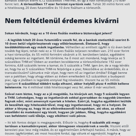
kamatot sikerült elérni 6,12 százalékos THM-mel, és így a havi törlesztője 210 ezer
forint lett.
A törlesztőben 17 ezer forintot nyertünk neki
. Tehát 30 millió forint volt
a hitelösszeg, 20 éves futamidőre és 10 évre fixáltam a törlesztőt.
Nem feltétlenül érdemes kivárni
Sokan kérdezik, hogy ez a 10 éves fixálás mekkora biztonságot jelent?
–
A legtöbb hitelt 20 éves futamidőre veszik fel, de a bankok statisztikái szerint 8-
10 éven belül végtörlesztenek vagy előtörlesztenek. Életszerű, hogy
továbbköltöznek egy másik ingatlanba.
Vélhetően az említett ügyfél is tíz éven belül
tovább fog lépni, tehát neki ez a 10 éves fixálás teljesen rendben van. 210 ezer forint
a havi törlesztője, és 55 millió forintért vásárolt a III. kerületben lakást, egyébként
sokáig kereste az ingatlant. Mi történne, ha ő most azt mondaná, hogy kivárja az 5
százalékos THM-et? Ebben az esetben lecsökkenne a törlesztőrészlete 192 ezer
forintra, 4,68 százalék lenne a kamat, és 5 százalék a THM. Igen ám, de a nagy kérdés
az, hogy ha az 5 százalékos THM-re felpörög-e a piac, fokozódik-e az érdeklődés, és a
tranzakciószám? Láttunk-e már olyat, hogy nem nő az ingatlan értéke? Eléggé benne
van a pakliban, hogy ahogy ebben az évben emelkedett 6,5 százalékot a budapesti
piac, úgy a jövőben is legalább ennyivel fog növekedni. Viszont ha az 55 milliós
ingatlant
6 százalékkal többért tudja elhozni, akkor helyből plusz 4 milliót kellene
beletennie
. Ha 4 millióval több hitelösszeget vesz fel, akkor ő már veszített.
Szóval nem biztos, hogy az a jó megoldás, ha kivárjuk azt, hogy 5 százalék legyen
a THM. Lehetséges, hogy az ingatlanárak sokkal gyorsabban és nagyobb ütemben
fognak nőni, mint amennyit nyertek a hitelen.
Ezért jó, hogyha egyébként leültök
és beszéltek egy hitelszakértővel, meg egy ingatlanossal, hogy mi a helyzet. De
akkor a lényeg az, hogy itt az elkövetkezendő hónapokban, aki okos, az elkezd
nézelődni és matekozni egy kicsit, hogyan jár jobban, főleg, hogyha egyébként
van befektetni való tőkéje, vagy elkölteni való pénze.
– Itt két fontos dolgot is megjegyeznék. Először is, hogyha
6 százalék alá megy
tartósan a kamatkörnyezet, akkor tömegesen visszatérnek a vevők.
Viszont ettől
keresleti piac lesz még inkább, és ez egyértelműen árfelhajtó hatású. A másik, hogy az
összes ügyfelünkkel, aki most hozzánk fordul, úgy válunk el egymástól, hogyha
a