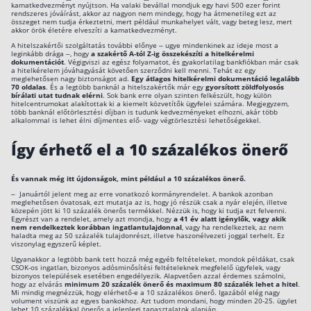
kamatkedvezményt nyújtson. Ha valaki bevállal mondjuk egy havi 500 ezer forint
rendszeres jóváírást, akkor az nagyon nem mindegy, hogy ha átmenetileg ezt az
összeget nem tudja érkeztetni, mert például munkahelyet vált, vagy beteg lesz, mert
akkor örök életére elveszíti a kamatkedvezményt.
A hitelszakértői szolgáltatás további előnye – ugye mindenkinek az ideje most a
leginkább drága –, hogy
a szakértő A-tól Z-ig összekészíti a hitelkérelmi
dokumentációt
. Végigviszi az egész folyamatot, és gyakorlatilag bankfiókban már csak
a hitelkérelem jóváhagyását követően szerződni kell menni. Tehát ez egy
meglehetősen nagy biztonságot ad.
Egy átlagos hitelkérelmi dokumentáció legalább
70 oldalas
. És a legtöbb banknál a hitelszakértők már egy
gyorsított zöldfolyosós
bírálati utat tudnak elérni
. Sok bank erre olyan szinten felkészült, hogy külön
hitelcentrumokat alakítottak ki a kiemelt közvetítők ügyfelei számára. Megjegyzem,
több banknál előtörlesztési díjban is tudunk kedvezményeket elhozni, akár több
alkalommal is lehet élni díjmentes elő- vagy végtörlesztési lehetőségekkel.
Így érhető el a 10 százalékos önerő
És vannak még itt újdonságok, mint például a 10 százalékos önerő.
–
Januártól jelent meg az erre vonatkozó kormányrendelet. A bankok azonban
meglehetősen óvatosak, ezt mutatja az is, hogy jó részük csak a nyár elején, illetve
közepén jött ki 10 százalék önerős termékkel. Nézzük is, hogy ki tudja ezt felvenni.
Egyrészt van a rendelet, amely azt mondja, hogy
a 41 év alatt igénylők, vagy akik
nem rendelkeztek korábban ingatlantulajdonnal
, vagy ha rendelkeztek, az nem
haladta meg az 50 százalék tulajdonrészt, illetve haszonélvezeti joggal terhelt. Ez
viszonylag egyszerű képlet.
Ugyanakkor a legtöbb bank tett hozzá még egyéb feltételeket, mondok példákat, csak
CSOK-os ingatlan, bizonyos adósminősítési feltételeknek megfelelő ügyfelek, vagy
bizonyos települések esetében engedélyezik. Alapvetően azzal érdemes számolni,
hogy az elvárás
minimum 20 százalék önerő és maximum 80 százalék lehet a hitel
.
Mi mindig megnézzük, hogy elérhető-e a 10 százalékos önerő. Igazából elég nagy
volument viszünk az egyes bankokhoz. Azt tudom mondani, hogy minden 20-25. ügylet
lehet 10 százalékkal önerős a jelenlegi tapasztalatok alapján.