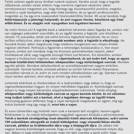
Tehát számos egyéb plusz értéket tudunk nyújtani. Kezdve azzal, hogy a legjobb
időpillanat, amikor valaki eldönti, hogy szeretne ingatlant vásárolni, akkor
természetesen megteheti azt, hogy felmegy egy összehasonlító portálra, megnézi,
besétál a saját bankjához, vagy akár több bankhoz, de az igazán professzionális
megoldás az, ha egy erre szakosodott hitelszakértőhöz fordul. Mi azzal kezdjük, hogy
feltérképezzük a jelenlegi helyzetét, és ami nagyon fontos, készítünk egy hitel
előbírálatot. És ez alapján már nyugodtan tud ingatlant keresni.
De miért fontos ez? A legtöbb bank a lakáshitel kérelmet akkor fogadja be, amikor már
van végleges adásvételi szerződés, és az ügyfél letette a foglalót, ami általában a
vételár 10 százaléka, tehát sok millió forintos foglalóról beszélünk. Ha ez nincs
kellően előkészítve, akkor
a legrosszabb esetben akár a foglalót is elbukhatja
. Ha
hozzánk fordul, akkor megnézzük, hogy mekkora mozgástere van, milyen értékű
ingatlan elérhető. Felhívjuk a figyelmet a lehetséges kockázatokra is. Van olyan
helyzet, amikor azt mondjuk, hogy ha bizonyos paramétereket teljesít, akkor
hitelképessé válik, vagy nagyobb összegű hitelt tud felvenni. Ezt követően, amikor
megvan a kiválasztott ingatlan, akkor
rápontosítunk, és azt tudni kell, hogy az egyes
bankok hitelbírálati feltételeiben elképesztően nagy különbségek vannak
. Mondok
egy-két példát. Mondjuk vállalkozóknál az osztalékjövedelmet nagyon eltérően
számolják. Vannak bankok, amelyek például az elmúlt három évben folyamatos
osztalékot várnak el, és azért ez nem minden vállalkozásban van így. Ilyenkor tudunk
olyan bankot ajánlani, ahol elég az elmúlt egy éves osztalék.
Lehetnek eltérések az életkorokban és a lejáratokban, vagy abban is, hogy az
ingatlanfedezeteket hogyan, és milyen mértékben fogadják el. Különbségek vannak
abban is, hogy milyen háztartási alapjövedelemmel számolnak. Tehát tényleg
elképesztően nagy különbségek vannak az egyes bankok között, és mi célzottan
meg tudjuk találni azt a bankot, ahol a legjobban átmegy az ügyfél hitele
.
Viszonylag gyakran előfordul, hogy a saját bankjánál megakadna az ügylet, míg egy
másik banknál meg úgy megy át,
mint kés a vajon
.
És ezen túlmenően egy hitelnél nem csak a kamatot kell vizsgálni, hanem egyéb
feltételeket is. Az induló költségekben nagyjából ugyanazt kínálják a pénzintézetek.
Tehát a bankok stratégiailag most abszolút hitelt akarnak kihelyezni, ezért szinte
100 százalékban elengedik az induló költségeket, vagy visszatérítéses akciók
vannak, például az értékbecslési díjra vagy a közjegyzői díjra
. De abban már
nagyon komoly különbségek vannak, hogy az elő- vagy végtörlesztésnek milyen díja
van. Abban is nagy eltérések vannak, hogy mit kért cserébe a bank azért, hogy