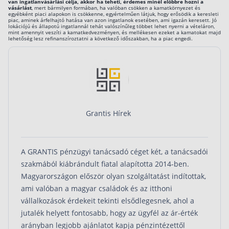
van ingatlanvásárlási célja, akkor ha teheti, érdemes minél előbbre hozni a
vásárlást
, mert bármilyen formában, ha valóban csökken a kamatkörnyezet és
egyébként piaci alapokon is csökkenne, egyértelműen látjuk, hogy erősödik a keresleti
piac, aminek árfelhajtó hatása van azon ingatlanok esetében, ami igazán keresett. Jó
lokációjú és állapotú ingatlannál tehát valószínűleg többet lehet nyerni a vételáron,
mint amennyit veszíti a kamatkedvezményen, és mellékesen ezeket a kamatokat majd
lehetőség lesz refinanszíroztatni a következő időszakban, ha a piac engedi.
Grantis Hírek
A GRANTIS pénzügyi tanácsadó céget két, a tanácsadói
szakmából kiábrándult fiatal alapította 2014-ben.
Magyarországon először olyan szolgáltatást indítottak,
ami valóban a magyar családok és az itthoni
vállalkozások érdekeit tekinti elsődlegesnek, ahol a
jutalék helyett fontosabb, hogy az ügyfél az ár-érték
arányban legjobb ajánlatot kapja pénzintézettől