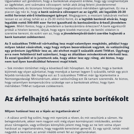
Ugyanakkor azt gondolom, hogy a bankoknak alapvető érdeke, hogy úgy szegmentálják
az ügyfeleket, ami számukra célcsoport: tehát akik átlag feletti jövedelemmel
rendelkeznek, és bizonyos hitelösszeget meghatározó mértékben igényelnek. Ez ma a
piacon úgy néz ki, hogy
a bank számára célcsoport az az ügyfél, aki legalább 20-30
millió forintot elérő hitelösszeget igényel
. Megjegyzem, a mostani lakásárak mellett
lassan ez az átlag, tehát ez a 25-30 millió forint, és
a legtöbb banknál elvárás, hogy
legalább nettó 500-600 ezer forint igazolható és bankszámlára érkező jövedelem
legyen
. Miért fontos, hogy a jövedelem a bankszámlára érkezzen? A bank egyrészről
próbál a hitelen keresni, látjuk, hogy egyre kisebb marzzsal, de betéti oldalon is
szeretne keresni, és ezért van az, hogy
a jövedelemjóváírásért cserébe hajlandó a
bank kamatot csökkenteni
.
Az 5 százalékos THM-nél várhatólag lesz majd valamilyen megkötés, például hogy
milyen lakást vásároltok, vagy hogy milyen besorolásúak vagytok, és valószínűleg
egy prémium ügyfélkör lesz az, aki elvihet majd 5 százalék alatti THM-et. Úgyhogy
arra nem feltétlenül kell számítani, hogy ez általában mindenkinek elérhető lesz.
És ezzel igazából el is jutottunk oda, hogy akkor lesz egy réteg, aki biztos, hogy
nem tud ilyen kondíciókkal felvenni majd hitelt.
– Sok minden történhet még a következő két hónapban. Az is lehet, hogy a bankok
kijönnek egy olyan ajánlattal, hogy mondjuk a kamat legyen 5 százalék, tehát egy picit
feljebb tornázzák. Bár hogyha ezt az 5 százalékos THM-et már így kijelentette a
Nemzetgazdasági Minisztérium, akkor valószínűleg ezt ők tartani szeretnék. Az biztos,
hogy valamilyen kompenzációra szüksége van a bankoknak ahhoz, hogy ilyen
mértékben THM-et tudjanak csökkenteni.
Az árfelhajtó hatás szinte borítékolt
Milyen hatással lesz ez a lépés az ingatlanárakra?
– A válasz arról fog szólni, hogy mit nyerünk a réven, és mit veszítünk a vámon. Ha
belegondolunk, akkor nem nagyon volt még olyan kormányzati intézkedés, amikor
plusz támogatás, vagy erőteljes könnyítés jelent meg, hogy az ne lett volna olyan
hatással az ingatlanárakra, hogy nagyobb keresletet generál. Ez egy spirál, tehát minél
nagyobb a kereslet, az annál inkább emeli fel az ingatlanárakat.