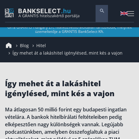
Ön a GRANTIS Hungary Zrt. hitelközvetítő aloldalán tartózkodik, melynek
üzemeltetője a GRANTIS BankSelect Kft.
Pénzügyi tanácsadás
Blog
Hitel
Vállalati szolgáltatások
Így mehet át a lakáshitel igénylésed, mint kés a vajon
Nyugdíj előtakarékosság
Önkéntes nyugdíjpénztár
Melyiket válaszd? Nyugdíjbiztosítás, NYESZ vagy
ÖNYP?
Így mehet át a lakáshitel
Nyugdíj előtakarékossági számla (NYESZ)
igénylésed, mint kés a vajon
Nyugdíj tanácsadás 🪙
Nyugdíj megtakarítás – Így válassz
Ma átlagosan 50 millió forint egy budapesti ingatlan
vételára. A bankok hitelbírálati feltételeiben pedig
Magánnyugdíjpénztár összefoglaló
elképesztően nagy különbségek vannak. Legújabb
Nyugdíjkorhatár táblázat és útmutató
podcastünkben, amelyben összefoglaltuk a piaci
Nyugdíj kisokos – A magyar nyugdíjrendszer