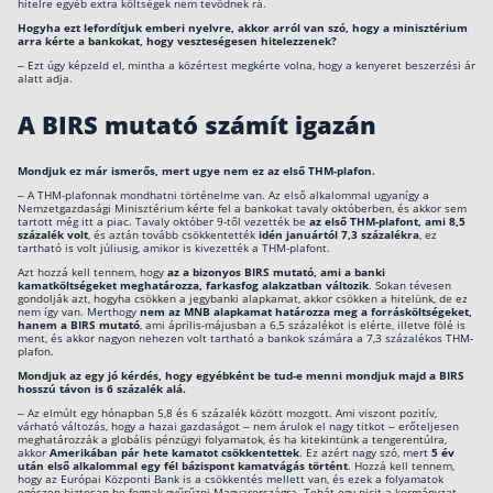
hitelre egyéb extra költségek nem tevődnek rá.
Hogyha ezt lefordítjuk emberi nyelvre, akkor arról van szó, hogy a minisztérium
Rólunk
arra kérte a bankokat, hogy veszteségesen hitelezzenek?
– Ezt úgy képzeld el, mintha a közértest megkérte volna, hogy a kenyeret beszerzési ár
Kapcsolat
alatt adja.
A BIRS mutató számít igazán
Karrier
Mondjuk ez már ismerős, mert ugye nem ez az első THM-plafon.
– A THM-plafonnak mondhatni történelme van. Az első alkalommal ugyanígy a
Nemzetgazdasági Minisztérium kérte fel a bankokat tavaly októberben, és akkor sem
tartott még itt a piac. Tavaly október 9-től vezették be
az első THM-plafont, ami 8,5
százalék volt
, és aztán tovább csökkentették
idén januártól 7,3 százalékra
, ez
tartható is volt júliusig, amikor is kivezették a THM-plafont.
Azt hozzá kell tennem, hogy
az a bizonyos BIRS mutató, ami a banki
kamatköltségeket meghatározza, farkasfog alakzatban változik
. Sokan tévesen
gondolják azt, hogyha csökken a jegybanki alapkamat, akkor csökken a hitelünk, de ez
nem így van. Merthogy
nem az MNB alapkamat határozza meg a forrásköltségeket,
hanem a BIRS mutató
, ami április-májusban a 6,5 százalékot is elérte, illetve fölé is
ment, és akkor nagyon nehezen volt tartható a bankok számára a 7,3 százalékos THM-
plafon.
Mondjuk az egy jó kérdés, hogy egyébként be tud-e menni mondjuk majd a BIRS
hosszú távon is 6 százalék alá.
– Az elmúlt egy hónapban 5,8 és 6 százalék között mozgott. Ami viszont pozitív,
várható változás, hogy a hazai gazdaságot – nem árulok el nagy titkot – erőteljesen
meghatározzák a globális pénzügyi folyamatok, és ha kitekintünk a tengerentúlra,
akkor
Amerikában pár hete kamatot csökkentettek
. Ez azért nagy szó, mert
5 év
után első alkalommal egy fél bázispont kamatvágás történt
. Hozzá kell tennem,
hogy az Európai Központi Bank is a csökkentés mellett van, és ezek a folyamatok
egészen biztosan be fognak gyűrűzni Magyarországra. Tehát egy picit a kormányzat