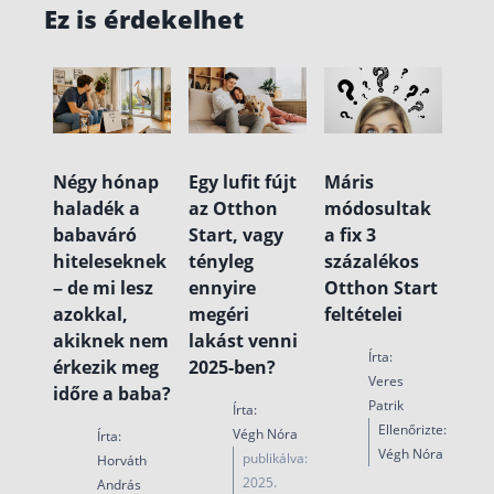
Ez is érdekelhet
Egy lufit fújt
Máris
Négy hónap
az Otthon
módosultak
haladék a
Start, vagy
a fix 3
babaváró
tényleg
százalékos
hiteleseknek
ennyire
Otthon Start
– de mi lesz
megéri
feltételei
azokkal,
lakást venni
akiknek nem
Írta:
2025-ben?
érkezik meg
Veres
időre a baba?
Patrik
Írta:
Ellenőrizte:
Végh Nóra
Írta:
Végh Nóra
publikálva:
Horváth
2025.
András