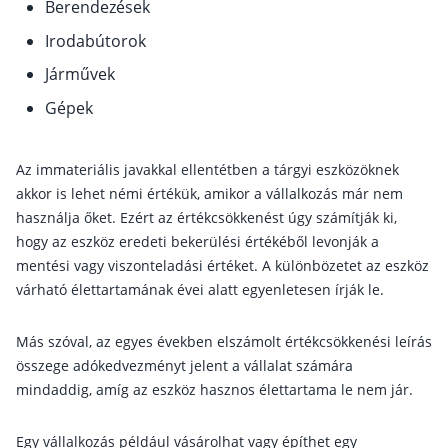
Berendezések
működése
Egyszerű Állami Nyugdíjkalkulátor
Irodabútorok
Önkéntes Nyugdíjpénztárak hozamai
Járművek
Nyugdíjbiztosítás
Gépek
Nyugdíjbiztosítás vagy NYESZ? Melyik a jobb?
Az immateriális javakkal ellentétben a tárgyi eszközöknek
Melyik a legolcsóbb nyugdíjbiztosítás?
akkor is lehet némi értékük, amikor a vállalkozás már nem
Önkéntes nyugdíjpénztár vagy Nyugdíjbiztosítás
használja őket. Ezért az értékcsökkenést úgy számítják ki,
hogy az eszköz eredeti bekerülési értékéből levonják a
Nyugdíjbiztosítás adókedvezmény és adójóváírá
mentési vagy viszonteladási értéket. A különbözetet az eszköz
KATA Nyugdíj: így használd ki az adókedvezmény
várható élettartamának évei alatt egyenletesen írják le.
Nyugdíjbiztosítás kalkulátor
Nyugdíjbiztosítás hozamok
Más szóval, az egyes években elszámolt értékcsökkenési leírás
Nyugdíjbiztosítás költségek
összege adókedvezményt jelent a vállalat számára
mindaddig, amíg az eszköz hasznos élettartama le nem jár.
Életbiztosítások
Egy vállalkozás például vásárolhat vagy építhet egy
Balesetbiztosítás