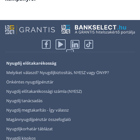
Nyugdíj előtakarékosság
Melyiket válaszd? Nyugdíjbiztosítás, NYESZ vagy ÖNYP?
Önkéntes nyugdíjpénztár
Nyugdíj előtakarékossági számla (NYESZ)
Nyugdíj tanácsadás
Nyugdíj megtakarítás - Így válassz
Magánnyugdíjpénztár összefoglaló
Nyugdíjkorhatár táblázat
Nyugdíj kisokos