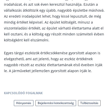
irodaházat, és azt sok éven keresztül használja. Ezután a
Csoportos életbiztosítás
vállalkozás átköltözik egy újabb, nagyobb épületbe máshová.
Az eredeti irodaépület lehet, hogy kissé lepusztult, de még
Kockázati életbiztosítás 🛡
mindig értéket képvisel. Az épület költségét, mínusz a
Euróalapú megtakarításos életbiztosítás
viszonteladási értékét, az épület várható élettartama alatt el
Megtakarítással kombinált életbiztosítás
kell osztani, és a költség egy részét minden számviteli évben
költségként kell elszámolni.
Vegyes életbiztosítás
Befektetési egységekhez kötött életbiztosítás
Egyes tárgyi eszközök értékcsökkenése gyorsított alapon is
elvégezhető, ami azt jelenti, hogy az eszköz értékének
Egészségbiztosítás
nagyobb részét az eszköz élettartamának első éveiben írják
le. A járműveket jellemzően gyorsított alapon írják le.
Egészségbiztosítás cégeknek
Magán egészségbiztosítás 💊
Betegbiztosítás
KAPCSOLÓDÓ FOGALMAK
Egészségpénztár – Spórolj évi akár 150 ezer
forintot
Hónyomás
Bejelentési kötelezettség
Túlbiztosítás
Egészségbiztosítás kalkulátor