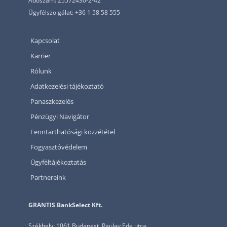
Adószám: 25572430-2-42
Ügyfélszolgálat: +36 1 58 58 555
Kapcsolat
Karrier
Rólunk
Adatkezelési tájékoztató
Panaszkezelés
Pénzügyi Navigátor
Fenntarthatósági közzététel
Fogyasztóvédelem
Ügyféltájékoztatás
Partnereink
GRANTIS BankSelect Kft.
Székhely: 1061 Budapest, Paulay Ede utca