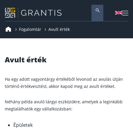
Fogalomtár
Avult érték
Pénzügyi tanácsadás
Vállalati szolgáltatások
Nyugdíj előtakarékosság
Avult érték
Önkéntes nyugdíjpénztár
Melyiket válaszd? Nyugdíjbiztosítás, NYESZ vagy
ÖNYP?
Ha egy adott vagyontárgy értékéből levonod az avulás útján
Nyugdíj előtakarékossági számla (NYESZ)
történő értékvesztést, akkor kapod meg az avult értéket.
Nyugdíj tanácsadás 🪙
Néhány példa avuló tárgyi eszközökre, amelyek a leginkább
Nyugdíj megtakarítás – Így válassz
megtalálhatók egy vállalkozásban:
Magánnyugdíjpénztár összefoglaló
Nyugdíjkorhatár táblázat és útmutató
Épületek
Nyugdíj kisokos – A magyar nyugdíjrendszer