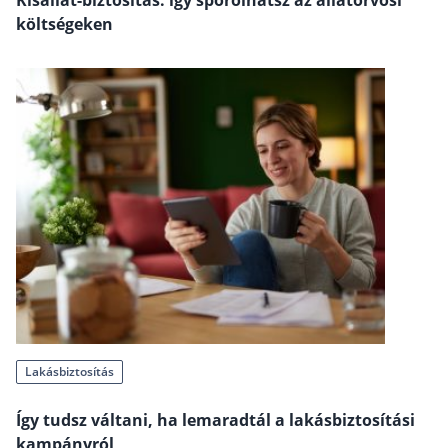
Kisállat-biztosítás: így spórolhatsz az állatorvosi
költségeken
Rólunk
Kapcsolat
Karrier
Lakásbiztosítás
Így tudsz váltani, ha lemaradtál a lakásbiztosítási
kampányról