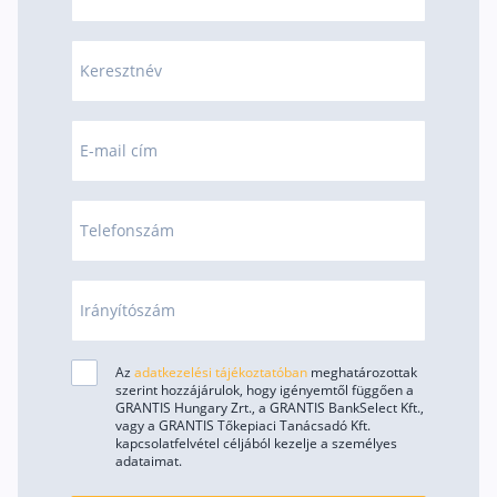
Rólunk
Keresztnév
Kapcsolat
Karrier
E-mail cím
Telefonszám
Irányítószám
Az
adatkezelési tájékoztatóban
meghatározottak
szerint hozzájárulok, hogy igényemtől függően a
GRANTIS Hungary Zrt., a GRANTIS BankSelect Kft.,
vagy a GRANTIS Tőkepiaci Tanácsadó Kft.
kapcsolatfelvétel céljából kezelje a személyes
adataimat.