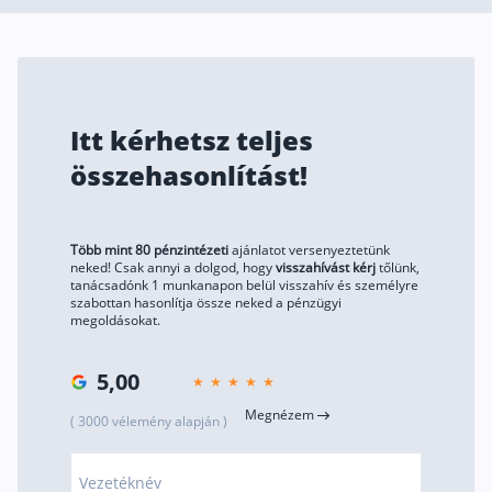
Szabad felhasználású hitel
Lakáshitel
Hitelkiváltás
Itt kérhetsz teljes
Babaváró hitel
összehasonlítást!
Vagyonbiztosítások
Kötelező biztosítás (KGFB)
Több mint 80 pénzintézeti
ajánlatot versenyeztetünk
neked! Csak annyi a dolgod, hogy
visszahívást kérj
tőlünk,
Casco
tanácsadónk 1 munkanapon belül visszahív és személyre
szabottan hasonlítja össze neked a pénzügyi
Utasbiztosítás
megoldásokat.
Lakásbiztosítás útmutató – Hogyan válassz?
5,00
Lakásbiztosítás: válaszok az 50 leggyakoribb kér
Megnézem
( 3000 vélemény alapján )
Minősített Fogyasztóbarát Otthonbiztosítás útm
Vezetéknév
Blog