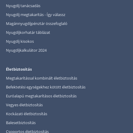
Nyugdíj tanácsadás
Nyugdíj megtakarítás - Így válassz
Magánnyugdíjpénztár összefoglaló
Nyugdíjkorhatár táblázat
Nyugdíj kisokos
Nyugdíjkalkulátor 2024
Életbiztosítás
Megtakarítással kombinált életbiztosítás
Befektetési egységekhez kötött életbiztosítás
Euróalapú megtakarításos életbiztosítás
Vegyes életbiztosítás
Kockázati életbiztosítás
Balesetbiztosítás
Csoportos életbiztosítás