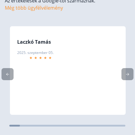
Az értékelések a Google-től származnak.
Még több ügyfélvélemény
Befektetés
Állampapír
Legjobb befektetés
Részvény vásárlás
Laczkó Tamás
Befektetési alapok
2025. szeptember 05.
TBSZ számla
ETF
Gyermek megtakarítás
Babakötvény kisokos 👶
Lakástakarék
Hitel
Vállalkozói hitel