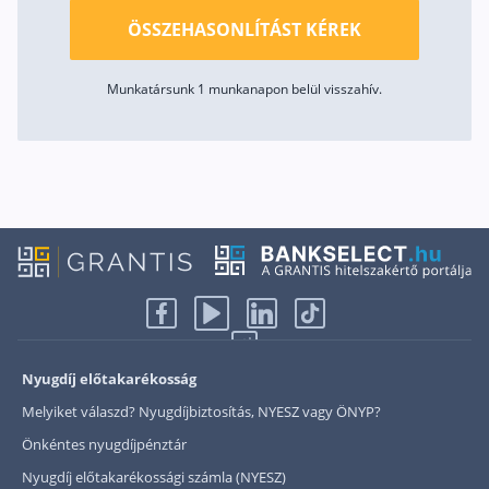
ÖSSZEHASONLÍTÁST KÉREK
Munkatársunk 1 munkanapon belül visszahív.
Nyugdíj előtakarékosság
Melyiket válaszd? Nyugdíjbiztosítás, NYESZ vagy ÖNYP?
Önkéntes nyugdíjpénztár
Nyugdíj előtakarékossági számla (NYESZ)