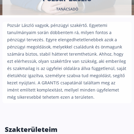
Nyugdíj kisokos – A magyar nyugdíjrendszer mű
TANÁCSADÓ
Egyszerű Állami Nyugdíjkalkulátor
Önkéntes Nyugdíjpénztárak hozamai
Pozsár László vagyok, pénzügyi szakértő. Egyetemi
Nyugdíjbiztosítás
tanulmányaim során döbbentem rá, milyen fontos a
pénzügyi tervezés. Egyre elengedhetetlenebbek azok a
Nyugdíjbiztosítás vagy NYESZ? Melyik a jobb?
pénzügyi megoldások, melyekkel családunk és önmagunk
Melyik a legolcsóbb nyugdíjbiztosítás?
számára biztos, stabil hátteret teremthetünk. Ahhoz, hogy
ezt elérhessük, olyan szakértőre van szükség, aki emberileg
Önkéntes nyugdíjpénztár vagy Nyugdíjbiztosítás
és szakmailag is az ügyfelei oldalára állva függetlenül, saját
Nyugdíjbiztosítás adókedvezmény és adójóváírá
életükhöz igazítva, személyre szabva tud megoldást, segítő
kezet nyújtani. A GRANTIS csapatánál találtam meg az
KATA Nyugdíj: így használd ki az adókedvezmény
imént említett komplexitást, mellyel minden ügyfelemet
Nyugdíjbiztosítás kalkulátor
még sikeresebbé tehetem ezen a területen.
Nyugdíjbiztosítás hozamok
Nyugdíjbiztosítás költségek
Életbiztosítások
Szakterületeim
Balesetbiztosítás