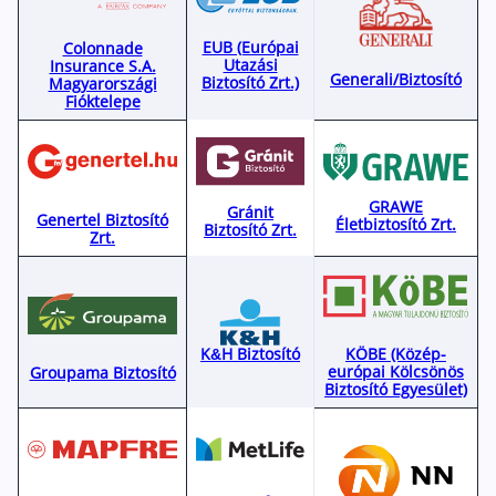
Nyugdíj kisokos – A magyar nyugdíjrendszer mű
Egyszerű Állami Nyugdíjkalkulátor
EUB (Európai
Colonnade
Önkéntes Nyugdíjpénztárak hozamai
Utazási
Insurance S.A.
Generali/Biztosító
Biztosító Zrt.)
Magyarországi
Fióktelepe
Nyugdíjbiztosítás
Nyugdíjbiztosítás vagy NYESZ? Melyik a jobb?
Melyik a legolcsóbb nyugdíjbiztosítás?
GRAWE
Gránit
Genertel Biztosító
Életbiztosító Zrt.
Biztosító Zrt.
Önkéntes nyugdíjpénztár vagy Nyugdíjbiztosítás
Zrt.
Nyugdíjbiztosítás adókedvezmény és adójóváírá
KATA Nyugdíj: így használd ki az adókedvezmény
Nyugdíjbiztosítás kalkulátor
K&H Biztosító
KÖBE (Közép-
európai Kölcsönös
Nyugdíjbiztosítás hozamok
Groupama Biztosító
Biztosító Egyesület)
Nyugdíjbiztosítás költségek
Életbiztosítások
Balesetbiztosítás