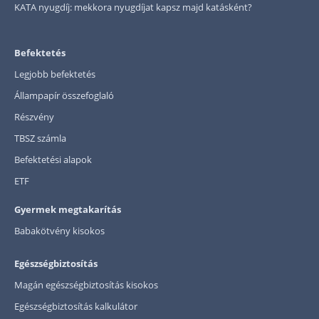
KATA nyugdíj: mekkora nyugdíjat kapsz majd katásként?
Rólunk
Kapcsolat
Befektetés
Legjobb befektetés
Karrier
Állampapír összefoglaló
Részvény
TBSZ számla
Befektetési alapok
ETF
Gyermek megtakarítás
Babakötvény kisokos
Egészségbiztosítás
Magán egészségbiztosítás kisokos
Egészségbiztosítás kalkulátor