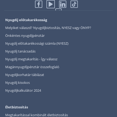
Befektetés
Állampapír
Nyugdíj előtakarékosság
Legjobb befektetés
Melyiket válaszd? Nyugdíjbiztosítás, NYESZ vagy ÖNYP?
Önkéntes nyugdíjpénztár
Részvény vásárlás
Nyugdíj előtakarékossági számla (NYESZ)
Befektetési alapok
Nyugdíj tanácsadás
TBSZ számla
Nyugdíj megtakarítás - Így válassz
ETF
Magánnyugdíjpénztár összefoglaló
Gyermek megtakarítás
Nyugdíjkorhatár táblázat
Babakötvény kisokos 👶
Nyugdíj kisokos
Lakástakarék
Nyugdíjkalkulátor 2024
Hitel
Életbiztosítás
Vállalkozói hitel
Megtakarítással kombinált életbiztosítás